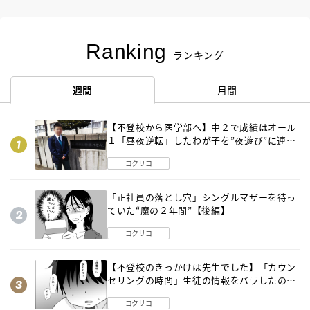
Ranking
ランキング
週間
月間
【不登校から医学部へ】中２で成績はオール
１「昼夜逆転」したわが子を”夜遊び”に連れ
出した母の気づき
コクリコ
「正社員の落とし穴」シングルマザーを待っ
ていた“魔の２年間”【後編】
コクリコ
【不登校のきっかけは先生でした】「カウン
セリングの時間」生徒の情報をバラしたの
は…《第２話》
コクリコ