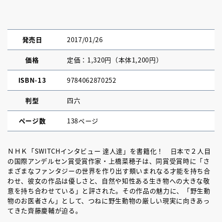
発売日
2017/01/26
価格
定価：1,320円（本体1,200円）
ISBN-13
9784062870252
判型
四六
ページ数
138ページ
ＮＨＫ「SWITCHインタビュー 達人達」を書籍化！ 日本で２人目
の国際アンデルセン賞受賞作家・上橋菜穂子は、同賞受賞時に「さ
まざまなファンタジーの世界を作り出す類いまれなる才能を持ち合
わせ、彼女の作品は優しさと、自然や知性ある生き物への大きな敬
意を持ち合わせている」と評された。その作品の魅力に、「野生動
物のお医者さん」として、つねに野生動物の厳しい現実に向きあっ
てきた齊藤慶輔が迫る。