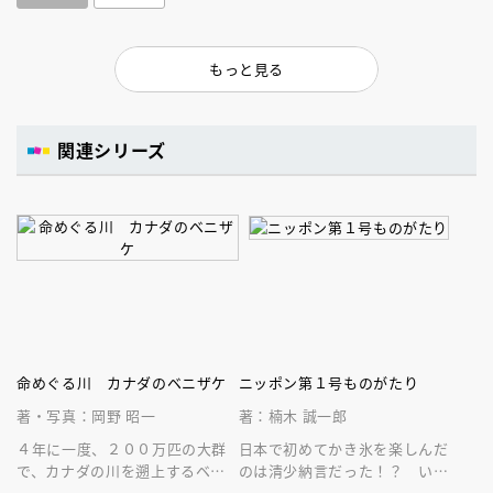
もっと見る
関連シリーズ
命めぐる川 カナダのベニザケ
ニッポン第１号ものがたり
著・写真：岡野 昭一
著：楠木 誠一郎
４年に一度、２００万匹の大群
日本で初めてかき氷を楽しんだ
で、カナダの川を遡上するベニ
のは清少納言だった！？ いま
ザケを２５年間追った写真集。
ある食べ物、娯楽や道具に触れ