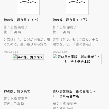
神の蝶、舞う果て（上）
神の蝶、舞う果て（下）
作：上橋 菜穂子
作：上橋 菜穂子
絵：白浜 鴎
絵：白浜 鴎
少女は行く。自分が何者か、知
少年は誓う。もう二度と、手を
るために。長い眠りから覚めた
離さないと。『獣の奏者』、
上橋菜穂子作品、待望の青い鳥
『鹿の王』、そして『香君』へ
2026.10.07
2026.10.07
文庫化！
とつながる流れの最初の一滴！
神の蝶、舞う果て
青い鳥文庫版 獣の奏者１～
８ 全８巻合本版
著：上橋 菜穂子
装画：白浜 鴎
著：上橋 菜穂子
絵：武本 糸会