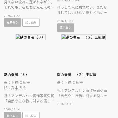
見えない流れに運ばれながら、
それでも、私たちは光を求めて
けっして人に馴れない、また馴
羽ばたく。 長い眠りから覚め
らしてはいけない獣とともに生
2026.01.22
た上橋菜穂子作品、ついに刊
きる運命をせおったエリンの壮
2026.06.03
電子あり
試し読み
行！
大な物語が、合本で登場。
電子あり
獣の奏者（３）
獣の奏者 （２）王獣編
著：上橋 菜穂子
著：上橋 菜穂子
絵：武本 糸会
祝！アンデルセン賞作家賞受賞
祝！アンデルセン賞作家賞受賞
「自然や生き物に対する優しさ
「自然や生き物に対する優しさ
と深い尊敬の念に満ちた」累計
2006.11.21
と深い尊敬の念に満ちた」累計
２００万部突破の壮大なファン
2009.03.14
２００万部突破の壮大なファン
タジー！！
電子あり
試し読み
タジー！！