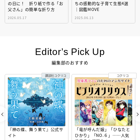
の日に！ 折り紙で作る「お
ちの感動的な子育て生態4選
父さん」の簡単な折り方
｜図鑑MOVE
2026.05.17
2025.06.13
Editor’s Pick Up
編集部のおすすめ
講談社コクリコ
コクリコ
『神の蝶、舞う果て』公式サ
「竜が呼んだ娘」「ひなたと
イト
ひかり」「NO.６」……人気