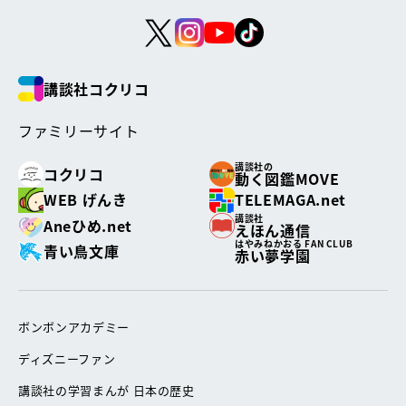
講談社コクリコ
ファミリーサイト
講談社の
コクリコ
動く図鑑MOVE
WEB げんき
TELEMAGA.net
講談社
Aneひめ.net
えほん通信
はやみねかおる FAN CLUB
青い鳥文庫
赤い夢学園
ボンボンアカデミー
ディズニーファン
講談社の学習まんが 日本の歴史