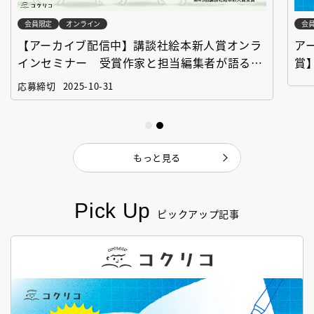
会員限定
オンライン
会
【アーカイブ配信中】講談社絵本新人賞オンラ
ア
インセミナー 受賞作家と担当編集者が語る
賞
「絵本創作実践講座」
作
応募締切
2025-10-31
もっと見る
Pick Up
ピックアップ記事