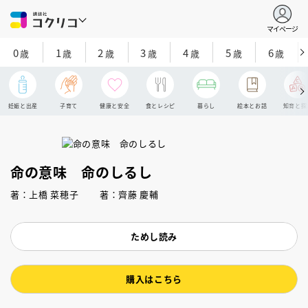
マイページ
0
1
2
3
4
5
6
歳
歳
歳
歳
歳
歳
歳
妊娠と出産
子育て
健康と安全
食とレシピ
暮らし
絵本とお話
知育と探
命の意味 命のしるし
著：上橋 菜穂子 著：齊藤 慶輔
ためし読み
購入はこちら