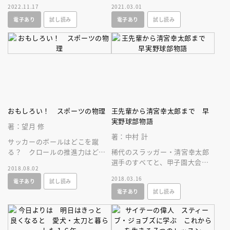
2022.11.17
2021.03.01
現実的にＳＤＧｓを考えること
た日本初の人物を楽しく探る歴
電子あり
試し読み
電子あり
試し読み
ができる本！
史エッセイ。
おもしろい！ スポーツの物理
王先輩から清宮幸太郎まで 早
実野球部物語
著：望月 修
著：中村 計
サッカーのボールはどこを蹴
る？ クロールの推進力はどこ
稀代のスラッガー・清宮幸太郎
に？ バスケのシュートの角度
選手のすべてと、甲子園大会優
2018.08.02
は？ 楽しい物理の授業。自由
勝２回、準優勝３回の戦績を誇
2018.03.16
電子あり
試し読み
研究の決定版！
る早実野球部の伝統の力を、１
電子あり
試し読み
冊に。