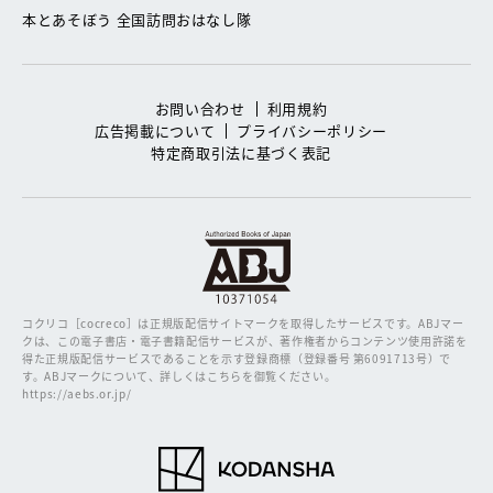
本とあそぼう 全国訪問おはなし隊
お問い合わせ
利用規約
広告掲載について
プライバシーポリシー
特定商取引法に基づく表記
コクリコ［cocreco］は正規版配信サイトマークを取得したサービスです。
ABJマー
クは、この電子書店・電子書籍配信サービスが、著作権者からコンテンツ使用許諾を
得た正規版配信サービスであることを示す登録商標（登録番号 第6091713号）で
す。ABJマークについて、詳しくはこちらを御覧ください。
https://aebs.or.jp/