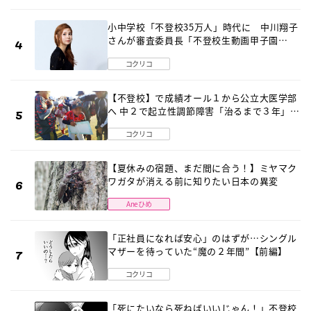
小中学校「不登校35万人」時代に 中川翔子
さんが審査委員長「不登校生動画甲子園
2026」が開催
コクリコ
【不登校】で成績オール１から公立大医学部
へ 中２で起立性調節障害「治るまで３年」の
診断 そのとき母は
コクリコ
【夏休みの宿題、まだ間に合う！】ミヤマク
ワガタが消える前に知りたい日本の異変
Aneひめ
「正社員になれば安心」のはずが…シングル
マザーを待っていた“魔の２年間”【前編】
コクリコ
「死にたいなら死ねばいいじゃん！」不登校