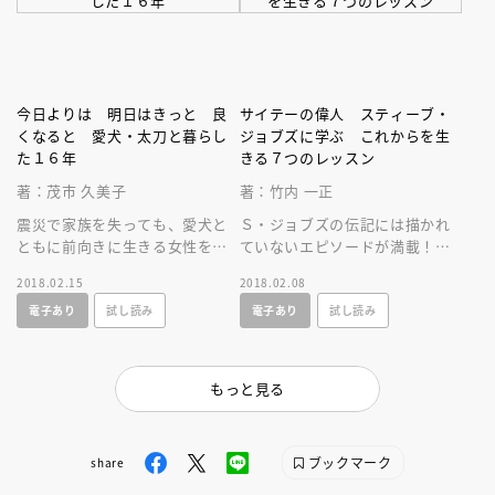
今日よりは 明日はきっと 良
サイテーの偉人 スティーブ・
くなると 愛犬・太刀と暮らし
ジョブズに学ぶ これからを生
た１６年
きる７つのレッスン
著：茂市 久美子
著：竹内 一正
震災で家族を失っても、愛犬と
Ｓ・ジョブズの伝記には描かれ
ともに前向きに生きる女性を描
ていないエピソードが満載！
く、「つるばら村」シリーズの
スマホ文化の生みの親から、
2018.02.15
2018.02.08
作者による初めての児童ノンフ
「自分の頭で考える」テクニッ
電子あり
試し読み
電子あり
試し読み
ィクション。
クを盗もう！
もっと見る
ブックマーク
share