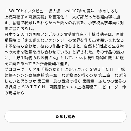
「SWITCHインタビュー 達人達 vol.107命の意味 命のしるし
上橋菜穂子×齊藤慶輔」を書籍化！ 大好評だった番組内容に加
え、番組で収録しきれなかった数々の名言を、小学校高学年向け対
象に書きおろし。
日本で２人目の国際アンデルセン賞受賞作家・上橋菜穂子は、同賞
受賞時に「さまざまなファンタジーの世界を作り出す類いまれなる
才能を持ち合わせ、彼女の作品は優しさと、自然や知性ある生き物
への大きな敬意を持ち合わせている」と評された。その作品の魅力
に、「野生動物のお医者さん」として、つねに野生動物の厳しい現
実に向きあってきた齊藤慶輔が迫る。
プロローグ リアル『獣の奏者』に会いにいく ＳＷＩＴＣＨ 上橋
菜穂子＞＞＞齊藤慶輔 第一章 なぜ物語を描くのか 第二章 なぜ治
したいと思うのか 第三章 鳥の目線で描く 第四章 ふたつの世界の
境界線で ＳＷＩＴＣＨ 齊藤慶輔＞＞＞上橋菜穂子 エピローグ 命
の現場から
ためし読み