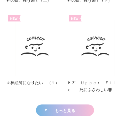
神の蝶、舞う果て（上）
神の蝶、舞う果て（下）
NEW
NEW
＃神絵師になりたい！（１）
ＫＺ’ Ｕｐｐｅｒ Ｆｉｌ
ｅ 死にふさわしい罪
もっと見る