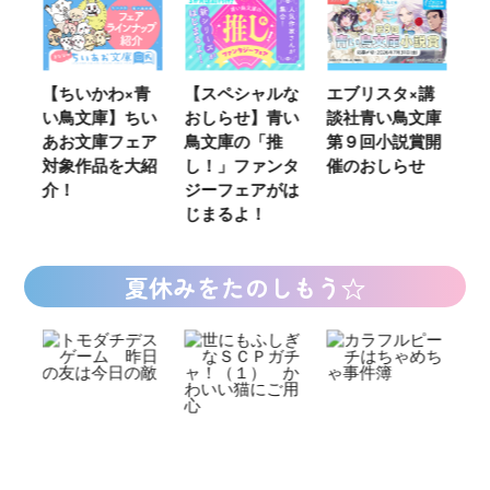
ウ
【ちいかわ×青
【スペシャルな
エブリスタ×講
【
い鳥文庫】ちい
おしらせ】青い
談社青い鳥文庫
女
あお文庫フェア
鳥文庫の「推
第９回小説賞開
る
対象作品を大紹
し！」ファンタ
催のおしらせ
ミ
介！
ジーフェアがは
じまるよ！
夏休みをたのしもう☆