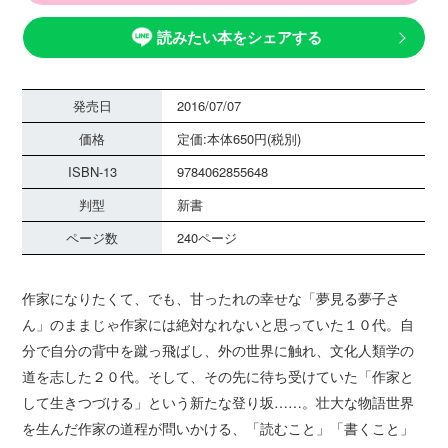
読みたい本をシェアする
発売日
2016/07/07
価格
定価:本体650円(税別)
ISBN-13
9784062855648
判型
新書
ページ数
240ページ
作家になりたくて、でも、甘ったれの幸せな「夢見る夢子さ
ん」のままじゃ作家には絶対なれないと思っていた１０代。自
分で自分の背中を蹴っ飛ばし、外の世界に触れ、文化人類学の
道を志した２０代。そして、その先に待ち受けていた「作家と
して生きつづける」という新たな登り坂……。壮大な物語世界
を生んだ作家の道程が問いかける、「読むこと」「書くこと」