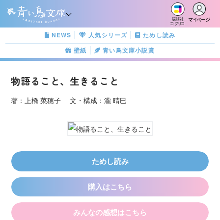
マイページ
講談社
コクリコ
NEWS
人気シリーズ
ためし読み
壁紙
青い鳥文庫小説賞
物語ること、生きること
著：上橋 菜穂子 文・構成：瀧 晴巳
ためし読み
購入はこちら
みんなの感想はこちら