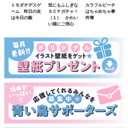
ご
トモダチデスゲ
世にもふしぎな
カラフルピーチ
長
ーム 昨日の友
ＳＣＰガチャ！
はちゃめちゃ事
部
は今日の敵
（１） かわい
件簿
い猫にご用心