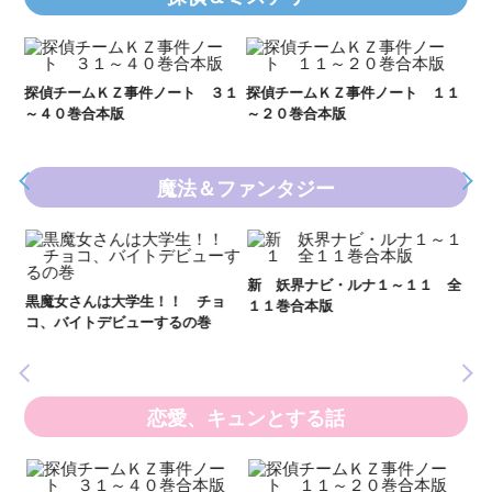
Ｋ
数
２１
探偵チームＫＺ事件ノート ３１
探偵チームＫＺ事件ノート １１
～４０巻合本版
～２０巻合本版
魔法＆ファンタジー
妖
全
新 妖界ナビ・ルナ１～１１ 全
黒魔女さんは大学生！！ チョ
１１巻合本版
いま
コ、バイトデビューするの巻
の異
恋愛、キュンとする話
い