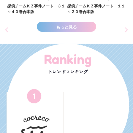
し
２１
探偵チームＫＺ事件ノート ３１
探偵チームＫＺ事件ノート １１
世
～４０巻合本版
～２０巻合本版
もっと見る
Ranking
トレンドランキング
1