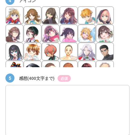
4
アイコン
5
感想(400文字まで)
必須