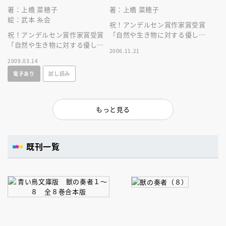
著：上橋 菜穂子
著：上橋 菜穂子
絵：武本 糸会
祝！アンデルセン賞作家賞受賞
祝！アンデルセン賞作家賞受賞
「自然や生き物に対する優しさ
「自然や生き物に対する優しさ
と深い尊敬の念に満ちた」累計
2006.11.21
と深い尊敬の念に満ちた」累計
２００万部突破の壮大なファン
2009.03.14
２００万部突破の壮大なファン
タジー！！
電子あり
試し読み
タジー！！
もっと見る
既刊一覧