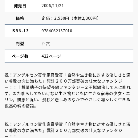
発売日
2006/11/21
価格
定価：2,530円（本体2,300円）
ISBN-13
9784062137010
判型
四六
ページ数
422ページ
祝！アンデルセン賞作家賞受賞「自然や生き物に対する優しさと深
い尊敬の念に満ちた」累計２００万部突破の壮大なファンタジ
ー！！上橋菜穂子の待望長編ファンタジー２王獣編決して人に馴れ
ず、また馴らしてもいけない生き物とともに生きる宿命の少女・エ
リン。憎悪と呪い、孤独と悲しみのなかでやさしく凛々しく生きる
孤高の魂の物語。
祝！アンデルセン賞作家賞受賞「自然や生き物に対する優しさと深
い尊敬の念に満ちた」累計２００万部突破の壮大なファンタジ
ー！！