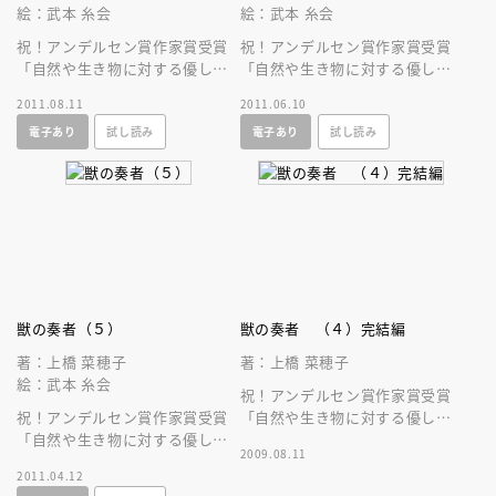
絵：武本 糸会
絵：武本 糸会
祝！アンデルセン賞作家賞受賞
祝！アンデルセン賞作家賞受賞
「自然や生き物に対する優しさ
「自然や生き物に対する優しさ
と深い尊敬の念に満ちた」累計
と深い尊敬の念に満ちた」累計
2011.08.11
2011.06.10
２００万部突破の壮大なファン
２００万部突破の壮大なファン
電子あり
試し読み
電子あり
試し読み
タジー！！
タジー！！
獣の奏者（５）
獣の奏者 （４）完結編
著：上橋 菜穂子
著：上橋 菜穂子
絵：武本 糸会
祝！アンデルセン賞作家賞受賞
祝！アンデルセン賞作家賞受賞
「自然や生き物に対する優しさ
「自然や生き物に対する優しさ
と深い尊敬の念に満ちた」累計
2009.08.11
と深い尊敬の念に満ちた」累計
２００万部突破の壮大なファン
2011.04.12
２００万部突破の壮大なファン
タジー！！