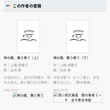
この作者の書籍
神の蝶、舞う果て（上）
神の蝶、舞う果て（下）
作：上橋 菜穂子
作：上橋 菜穂子
絵：白浜 鴎
絵：白浜 鴎
少女は行く。自分が何者か、知
少年は誓う。もう二度と、手を
るために。長い眠りから覚めた
離さないと。『獣の奏者』、
上橋菜穂子作品、待望の青い鳥
『鹿の王』、そして『香君』へ
2026.10.07
2026.10.07
文庫化！
とつながる流れの最初の一滴！