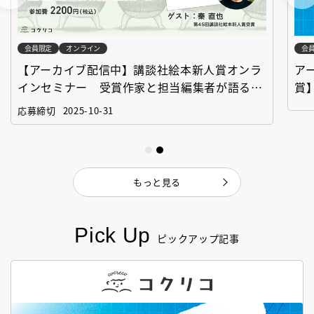
会員限定
オンライン
会
【アーカイブ配信中】講談社絵本新人賞オンラ
ア
インセミナー 受賞作家と担当編集者が語る
賞
「絵本創作実践講座」
作
応募締切
2025-10-31
もっと見る
Pick Up
ピックアップ記事