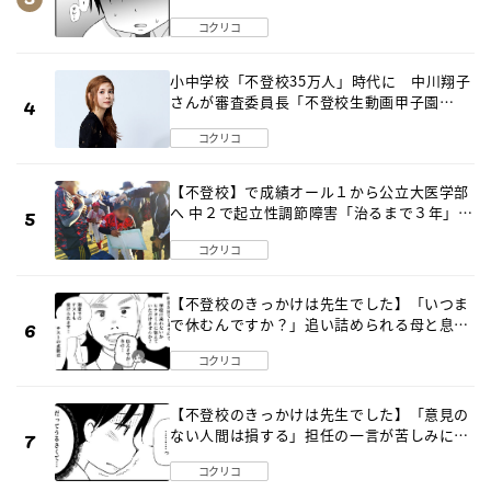
は…《第２話》
コクリコ
小中学校「不登校35万人」時代に 中川翔子
さんが審査委員長「不登校生動画甲子園
2026」が開催
コクリコ
【不登校】で成績オール１から公立大医学部
へ 中２で起立性調節障害「治るまで３年」の
診断 そのとき母は
コクリコ
【不登校のきっかけは先生でした】「いつま
で休むんですか？」追い詰められる母と息子
《第６話》
コクリコ
【不登校のきっかけは先生でした】「意見の
ない人間は損する」担任の一言が苦しみに…
《第１話》
コクリコ