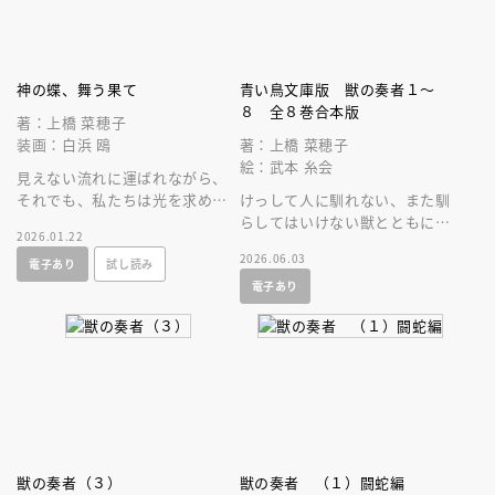
神の蝶、舞う果て
青い鳥文庫版 獣の奏者１～
８ 全８巻合本版
著：上橋 菜穂子
装画：白浜 鴎
著：上橋 菜穂子
絵：武本 糸会
見えない流れに運ばれながら、
それでも、私たちは光を求めて
けっして人に馴れない、また馴
羽ばたく。 長い眠りから覚め
らしてはいけない獣とともに生
2026.01.22
た上橋菜穂子作品、ついに刊
きる運命をせおったエリンの壮
2026.06.03
電子あり
試し読み
行！
大な物語が、合本で登場。
電子あり
獣の奏者（３）
獣の奏者 （１）闘蛇編