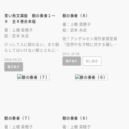
青い鳥文庫版 獣の奏者１～
獣の奏者（８）
８ 全８巻合本版
著：上橋 菜穂子
著：上橋 菜穂子
絵：武本 糸会
絵：武本 糸会
祝！アンデルセン賞作家賞受賞
けっして人に馴れない、また馴
「自然や生き物に対する優しさ
らしてはいけない獣とともに生
と深い尊敬の念に満ちた」累計
2011.10.08
きる運命をせおったエリンの壮
２００万部突破の壮大なファン
2026.06.03
電子あり
試し読み
大な物語が、合本で登場。
タジー！！
電子あり
獣の奏者（７）
獣の奏者（６）
著：上橋 菜穂子
著：上橋 菜穂子