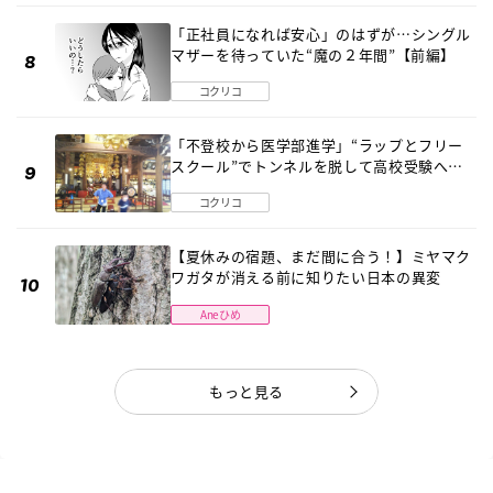
「正社員になれば安心」のはずが…シングル
マザーを待っていた“魔の２年間”【前編】
コクリコ
「不登校から医学部進学」“ラップとフリー
スクール”でトンネルを脱して高校受験へ
〔元野球少年の実話〕
コクリコ
【夏休みの宿題、まだ間に合う！】ミヤマク
ワガタが消える前に知りたい日本の異変
Aneひめ
もっと見る