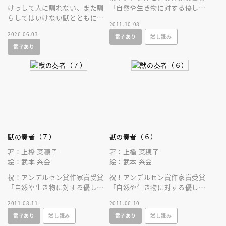
けっして人に馴れない、また馴
「自然や生き物に対する優しさ
らしてはいけない獣とともに生
と深い尊敬の念に満ちた」累計
2011.10.08
きる運命をせおったエリンの壮
２００万部突破の壮大なファン
2026.06.03
電子あり
試し読み
大な物語が、合本で登場。
タジー！！
電子あり
獣の奏者（７）
獣の奏者（６）
著：上橋 菜穂子
著：上橋 菜穂子
絵：武本 糸会
絵：武本 糸会
祝！アンデルセン賞作家賞受賞
祝！アンデルセン賞作家賞受賞
「自然や生き物に対する優しさ
「自然や生き物に対する優しさ
と深い尊敬の念に満ちた」累計
と深い尊敬の念に満ちた」累計
2011.08.11
2011.06.10
２００万部突破の壮大なファン
２００万部突破の壮大なファン
電子あり
試し読み
電子あり
試し読み
タジー！！
タジー！！