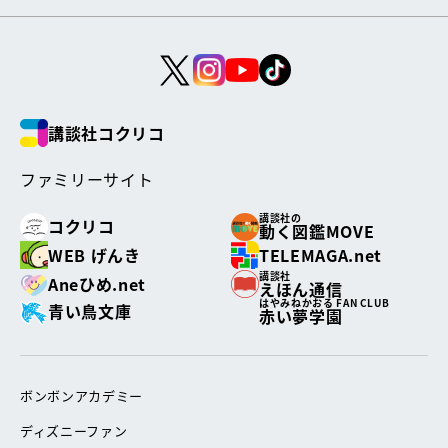
講談社コクリコ
ファミリーサイト
講談社の
コクリコ
動く図鑑MOVE
WEB げんき
TELEMAGA.net
講談社
Aneひめ.net
えほん通信
はやみねかおる FAN CLUB
青い鳥文庫
赤い夢学園
ボンボンアカデミー
ディズニーファン