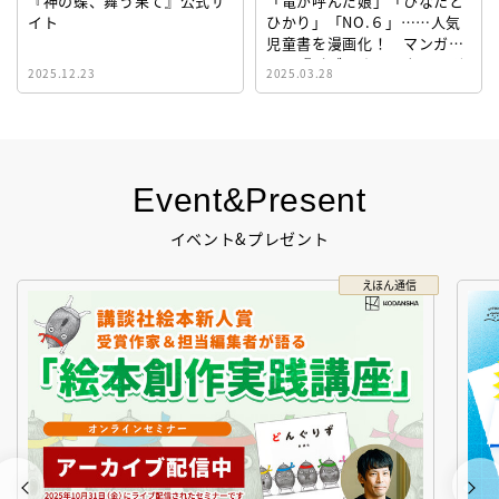
『神の蝶、舞う果て』公式サ
「竜が呼んだ娘」「ひなたと
イト
ひかり」「NO.６」……人気
児童書を漫画化！ マンガサ
イト『ビブリオシリウス』誕
2025.12.23
2025.03.28
生！
Event&Present
イベント&プレゼント
えほん通信