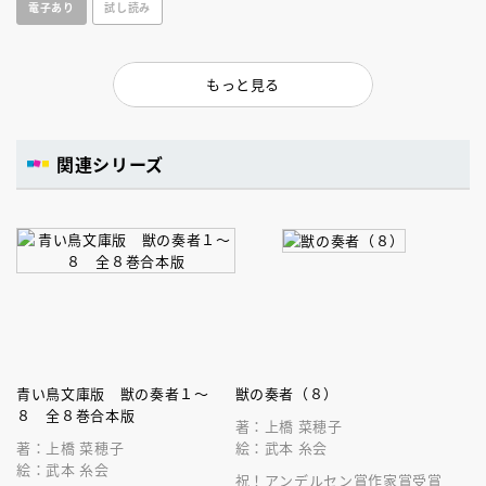
電子あり
試し読み
タジー！！
もっと見る
関連シリーズ
青い鳥文庫版 獣の奏者１～
獣の奏者（８）
８ 全８巻合本版
著：上橋 菜穂子
著：上橋 菜穂子
絵：武本 糸会
絵：武本 糸会
祝！アンデルセン賞作家賞受賞