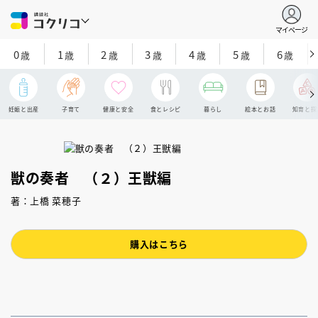
マイページ
0
1
2
3
4
5
6
歳
歳
歳
歳
歳
歳
歳
妊娠と出産
子育て
健康と安全
食とレシピ
暮らし
絵本とお話
知育と探
獣の奏者 （２）王獣編
著：上橋 菜穂子
購入はこちら