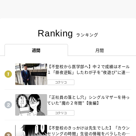
Ranking
ランキング
週間
月間
【不登校から医学部へ】中２で成績はオール
１「昼夜逆転」したわが子を”夜遊び”に連れ
出した母の気づき
コクリコ
「正社員の落とし穴」シングルマザーを待っ
ていた“魔の２年間”【後編】
コクリコ
【不登校のきっかけは先生でした】「カウン
セリングの時間」生徒の情報をバラしたの