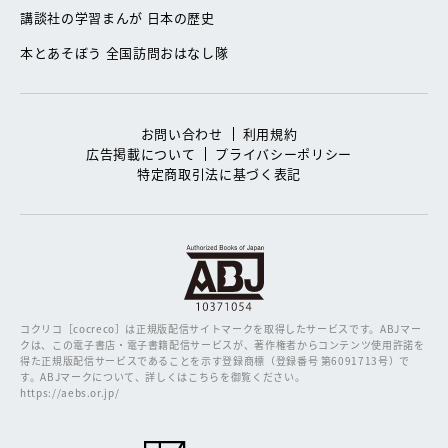
講談社の学習まんが 日本の歴史
本とあそぼう 全国訪問おはなし隊
お問い合わせ
利用規約
広告掲載について
プライバシーポリシー
特定商取引法に基づく表記
コクリコ［cocreco］は正規版配信サイトマークを取得したサービスです。
ABJマー
クは、この電子書店・電子書籍配信サービスが、著作権者からコンテンツ使用許諾を
得た正規版配信サービスであることを示す登録商標（登録番号 第6091713号）で
す。ABJマークについて、詳しくはこちらを御覧ください。
https://aebs.or.jp/