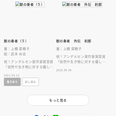
獣の奏者（５）
獣の奏者 外伝 刹那
著：上橋 菜穂子
著：上橋 菜穂子
絵：武本 糸会
祝！アンデルセン賞作家賞受賞
祝！アンデルセン賞作家賞受賞
「自然や生き物に対する優しさ
「自然や生き物に対する優しさ
と深い尊敬の念に満ちた」累計
2010.09.04
と深い尊敬の念に満ちた」累計
２００万部突破の壮大なファン
2011.04.12
２００万部突破の壮大なファン
タジー！！
電子あり
試し読み
タジー！！
もっと見る