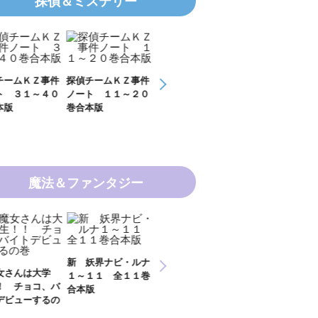
探偵＆ミステリー
チームＫＺ事件
探偵チームＫＺ事件
ＫＺ’ Ｕｐｐｅｒ
ＫＺ’ Ｕｐｐ
ト ３１～４０
ノート １１～２０
Ｆｉｌｅ 数学者
Ｆｉｌｅ 密
本版
巻合本版
の夏
開ける手
魔法＆ファンタジー
新 妖界ナビ・ルナ
女さんは大学
妖界ナビ・ルナ１～
妖界ナビ・ルナ
１～１１ 全１１巻
！ チョコ、バ
９＋番外編 全１０
外編 猫神様の
合本版
デビューするの
巻合本版
【電子オリジナ