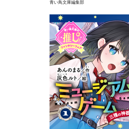
青い鳥文庫編集部
探偵チームＫＺ
ノート つぶや
霊は知っている
黒魔女さんは白
さん！？ ６年
組 黒魔女さん