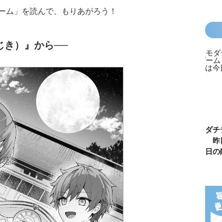
ーム」を読んで、もりあがろう！
じき）』から──
カラフルピーチ
長浜高校水族館
悪役なんて、ご
トモダチ
はちゃめちゃ事
部！
めんです！
ーム 昨
件簿
（１）
は今日の