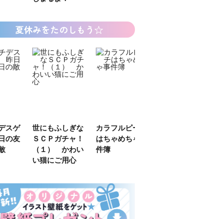
夏休みをたのしもう☆
デスゲ
世にもふしぎな
カラフルピーチ
長浜高校水族館
日の友
ＳＣＰガチャ！
はちゃめちゃ事
部！
敵
（１） かわい
件簿
い猫にご用心