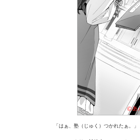
「はぁ、塾（じゅく）つかれたぁ。」