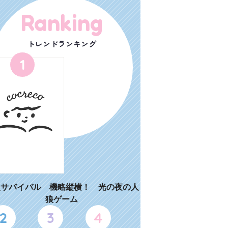
Ranking
トレンドランキング
1
狼サバイバル 機略縦横！ 光の夜の人
狼ゲーム
2
3
4