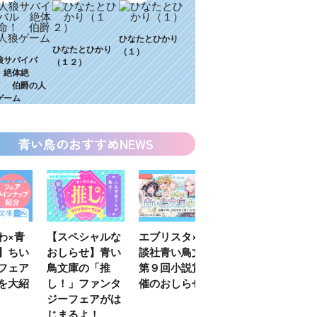
ひなたとひかり
ひなたとひかり
（１）
狼サバイバ
（１２）
 絶体絶
！ 伯爵の人
ゲーム
青い鳥のおすすめNEWS
わ×青
【スペシャルな
エブリスタ×講
【速報】『黒魔
】ちい
おしらせ】青い
談社青い鳥文庫
女さんが通
フェア
鳥文庫の「推
第９回小説賞開
る‼』ついにコ
を大紹
し！」ファンタ
催のおしらせ
ミカライズ！
ジーフェアがは
じまるよ！