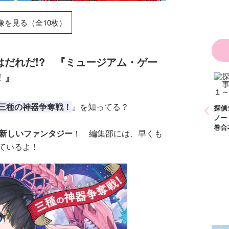
た！？ ～溺愛度５
００％の異世界アン
ソロジー～
像を見る（全10枚）
だれだ!? 『ミュージアム・ゲー
！』
かわいく（なく）て
ごめん お悩み相談
ＢＯＯＫ
三種の神器争奪戦！
』を知ってる？
探偵チームＫＺ事件
探偵チームＫＺ事件
探偵
ノート １～１０巻
ノート ２１～３０
ノー
合本版
巻合本版
巻合
新しいファンタジー
！ 編集部には、早くも
ているよ！