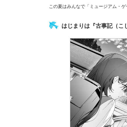
この夏はみんなで「ミュージアム・ゲ
はじまりは『古事記（こ
族館
悪役なんて、ご
トモダチデスゲ
世にもふしぎな
めんです！
ーム 昨日の友
ＳＣＰガチャ！
（１）
は今日の敵
（１） かわい
い猫にご用心