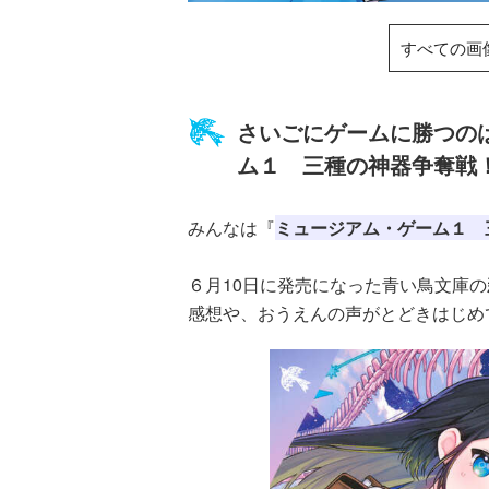
る！！（１８）
すべての画
さいごにゲームに勝つのは
ム１ 三種の神器争奪戦
ひなたとひかり
（９）
みんなは『
ミュージアム・ゲーム１ 
６月10日に発売になった青い鳥文庫の
感想や、おうえんの声がとどきはじめ