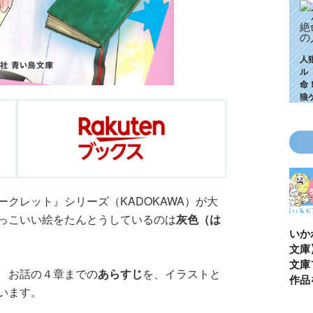
人
ル
命
狼
クレット』シリーズ（KADOKAWA）が大
っこいい絵をたんとうしているのは
灰色（は
KZ高校生編、つ
ゴールデンウィ
今月の壁紙ダウ
【ちいか
いに始動！ 限
ークにいっき読
ンロード
い鳥文庫
定特典＆ヒミツ
み！ 青い鳥文
あお文庫
 お話の４章までの
あらすじ
を、イラストと
の参加企画も!?
庫の名作「電子
対象作品
います。
合本版」おすす
介！
め