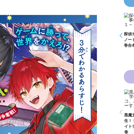
怪盗クイーンはサー
探偵チームＫＺ事件
探偵チームＫＺ事件
探偵
事件
カスがお好き ゲー
ノート １～１０巻
ノート ２１～３０
ノー
く死
ムブック
合本版
巻合本版
巻合
青い鳥文庫版 獣の
黒魔女さんと恋の魔
黒魔
奏者１～８ 全８巻
魔女
法 ６年１組 黒魔
生！
合本版
いきなりお姫さまに
１
女さんが通る！！
イト
なっちゃいまし
が通
（１７）
巻