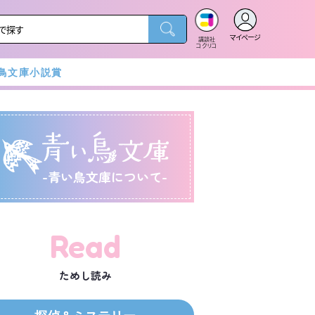
マイページ
講談社
コクリコ
鳥文庫小説賞
-青い鳥文庫について-
Read
ためし読み