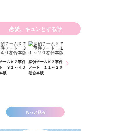
恋愛、キュンとする話
ひなたとひかり
チームＫＺ事件
探偵チームＫＺ事件
２）
ト ３１～４０
ノート １１～２０
本版
巻合本版
いきなりお姫さまに
なっちゃいまし
た！？ ～溺愛度５
００％の異世界アン
ソロジー～
もっと見る