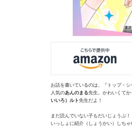
お話を書いているのは、『トップ・シー
人気の
あんのまる
先生。かわいくてか
×青
【スペシャルな
エブリスタ×講
【速報】『黒魔
いいろ）ルト
先生だよ！
ちい
おしらせ】青い
談社青い鳥文庫
女さんが通
ェア
鳥文庫の「推
第９回小説賞開
る‼』ついにコ
まだ読んでいない子もだいじょうぶ！
大紹
し！」ファンタ
催のおしらせ
ミカライズ！
いっしょに紹介（しょうかい）しちゃ
ジーフェアがは
じまるよ！