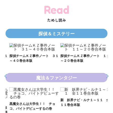
Read
ためし読み
探偵＆ミステリー
Ｋ
数
２１
探偵チームＫＺ事件ノート ３１
探偵チームＫＺ事件ノート １１
～４０巻合本版
～２０巻合本版
魔法＆ファンタジー
新 妖界ナビ・ルナ１～１１ 全
妖
黒魔女さんは大学生！！ チョ
１１巻合本版
全
いま
コ、バイトデビューするの巻
の異