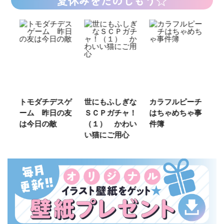
ご
トモダチデスゲ
世にもふしぎな
カラフルピーチ
長
ーム 昨日の友
ＳＣＰガチャ！
はちゃめちゃ事
部
は今日の敵
（１） かわい
件簿
い猫にご用心