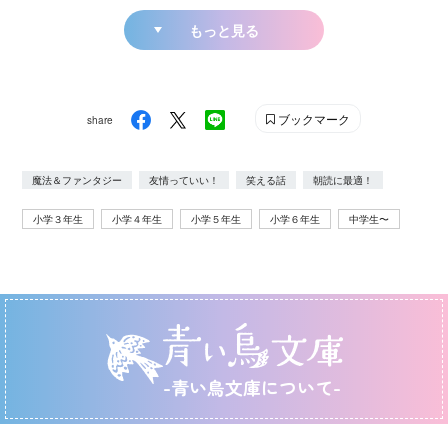
もっと見る
ブックマーク
share
魔法＆ファンタジー
友情っていい！
笑える話
朝読に最適！
小学３年生
小学４年生
小学５年生
小学６年生
中学生〜
-青い鳥文庫について-