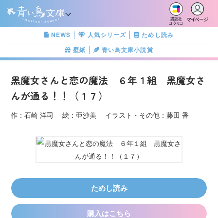
マイページ
講談社
コクリコ
NEWS
人気シリーズ
ためし読み
壁紙
青い鳥文庫小説賞
黒魔女さんと恋の魔法 ６年１組 黒魔女さ
んが通る！！（１７）
作：石崎 洋司 絵：亜沙美 イラスト・その他：藤田 香
ためし読み
購入はこちら