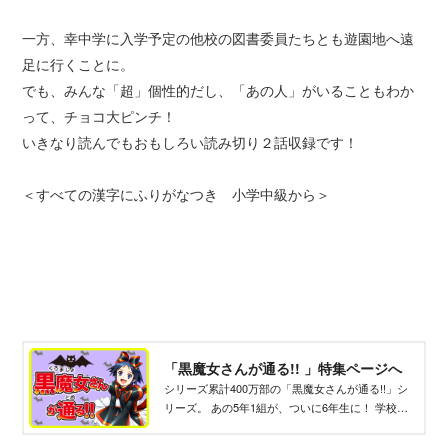
一方、幸中学に入学予定の他校の図書委員たちとも遊園地へ遠
足に行くことに。
でも、みんな「超」個性的だし、「あの人」がいることもわか
って、チョコ大ピンチ！
いきなり読んでもおもしろい読み切り２話収録です！
＜すべての漢字にふりがなつき 小学中級から＞
「黒魔女さんが通る!! 」特集ページへ
シリーズ累計400万部の「黒魔女さんが通る!!」シ
リーズ。 あの5年1組が、ついに6年生に！ 学校で
は最高学年だけれど、まだまだ黒魔女さん3級のチ
ョコ。 インストラクター黒魔女ギュービッドさま