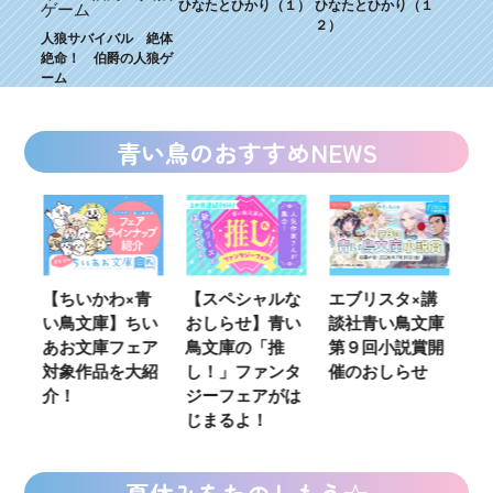
ひなたとひかり（１）
ひなたとひかり（１
２）
人狼サバイバル 絶体
絶命！ 伯爵の人狼ゲ
ーム
青い鳥のおすすめNEWS
ウ
【ちいかわ×青
【スペシャルな
エブリスタ×講
【
い鳥文庫】ちい
おしらせ】青い
談社青い鳥文庫
女
あお文庫フェア
鳥文庫の「推
第９回小説賞開
る
対象作品を大紹
し！」ファンタ
催のおしらせ
ミ
介！
ジーフェアがは
じまるよ！
夏休みをたのしもう☆