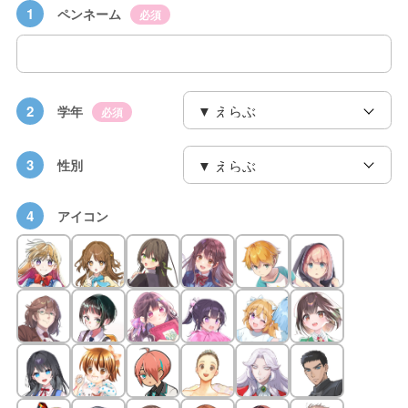
1
ペンネーム
必須
2
学年
必須
3
性別
4
アイコン