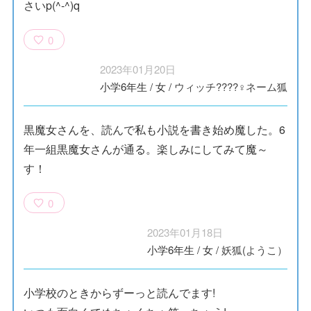
さいp(^-^)q
0
2023年01月20日
小学6年生
/
女
/
ウィッチ????‍♀️ネーム狐
黒魔女さんを、読んで私も小説を書き始め魔した。6
年一組黒魔女さんが通る。楽しみにしてみて魔～
す！
0
2023年01月18日
小学6年生
/
女
/
妖狐(ようこ）
小学校のときからずーっと読んでます!