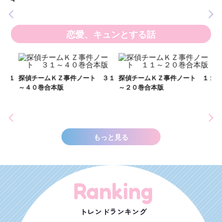
恋愛、キュンとする話
２１
探偵チームＫＺ事件ノート ３１
探偵チームＫＺ事件ノート １１
～４０巻合本版
～２０巻合本版
い
し
世
もっと見る
Ranking
トレンドランキング