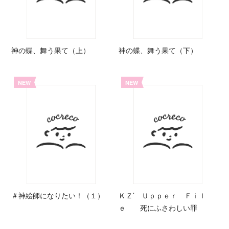
神の蝶、舞う果て（上）
神の蝶、舞う果て（下）
NEW
NEW
＃神絵師になりたい！（１）
ＫＺ’ Ｕｐｐｅｒ Ｆｉｌ
ｅ 死にふさわしい罪