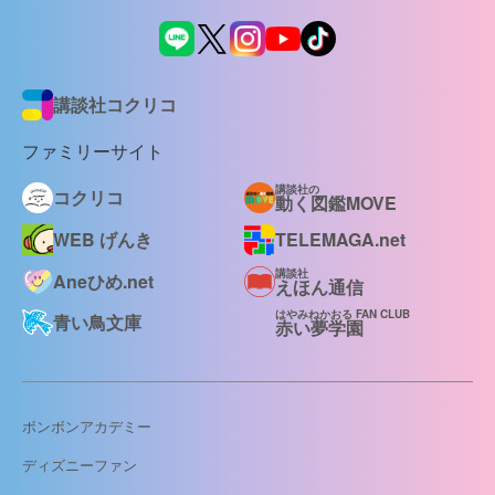
講談社コクリコ
ファミリーサイト
講談社の
コクリコ
動く図鑑MOVE
WEB げんき
TELEMAGA.net
講談社
Aneひめ.net
えほん通信
はやみねかおる FAN CLUB
青い鳥文庫
赤い夢学園
ボンボンアカデミー
ディズニーファン