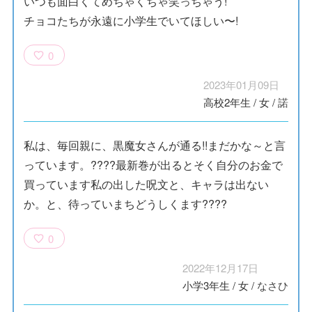
いつも面白くてめちゃくちゃ笑っちゃう!
チョコたちが永遠に小学生でいてほしい〜!
0
2023年01月09日
高校2年生
/
女
/
諾
私は、毎回親に、黒魔女さんが通る!!まだかな～と言
っています。????最新巻が出るとそく自分のお金で
買っています私の出した呪文と、キャラは出ない
か。と、待っていまちどうしくます????
0
2022年12月17日
小学3年生
/
女
/
なさひ