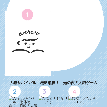
1
人狼サバイバル 機略縦横！ 光の夜の人狼ゲーム
2
3
4