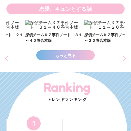
恋愛、キュンとする話
い
し
２１
探偵チームＫＺ事件ノート ３１
探偵チームＫＺ事件ノート １１
世
～４０巻合本版
～２０巻合本版
もっと見る
Ranking
トレンドランキング
1