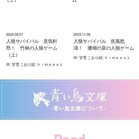
2024.08.07
2023.11.08
人狼サバイバル 意気軒
人狼サバイバル 疾風怒
昂！ 竹林の人狼ゲーム
濤！ 珊瑚の泉の人狼ゲーム
（上）
作: 甘雪 こおり絵: ｈｉｍｅｓｕｚ
作: 甘雪 こおり絵: ｈｉｍｅｓｕｚ
-青い鳥文庫について-