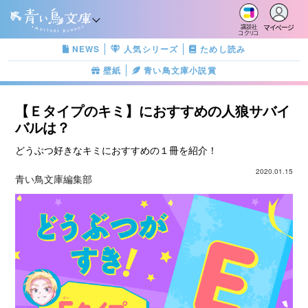
マイページ
講談社
コクリコ
NEWS
人気シリーズ
ためし読み
壁紙
青い鳥文庫小説賞
【Ｅタイプのキミ】におすすめの人狼サバイ
バルは？
どうぶつ好きなキミにおすすめの１冊を紹介！
2020.01.15
青い鳥文庫編集部