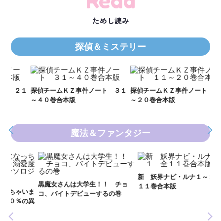
Read
ためし読み
探偵＆ミステリー
Ｋ
数
２１
探偵チームＫＺ事件ノート ３１
探偵チームＫＺ事件ノート １１
～４０巻合本版
～２０巻合本版
魔法＆ファンタジー
妖
全
新 妖界ナビ・ルナ１～１１ 全
黒魔女さんは大学生！！ チョ
１１巻合本版
いま
コ、バイトデビューするの巻
の異