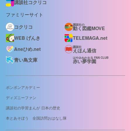
講談社コクリコ
ファミリーサイト
講談社の
コクリコ
動く図鑑MOVE
WEB げんき
TELEMAGA.net
講談社
Aneひめ.net
えほん通信
はやみねかおる FAN CLUB
青い鳥文庫
赤い夢学園
ボンボンアカデミー
ディズニーファン
講談社の学習まんが 日本の歴史
本とあそぼう 全国訪問おはなし隊