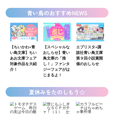
青い鳥のおすすめNEWS
ウ
【ちいかわ×青
【スペシャルな
エブリスタ×講
【
い鳥文庫】ちい
おしらせ】青い
談社青い鳥文庫
女
あお文庫フェア
鳥文庫の「推
第９回小説賞開
る
対象作品を大紹
し！」ファンタ
催のおしらせ
ミ
介！
ジーフェアがは
じまるよ！
夏休みをたのしもう☆