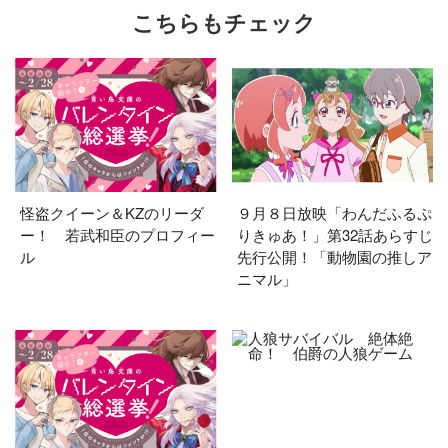
こちらもチェック
怪盗クイーン＆KZのリーダ
９月８日放映「わんだふるぷ
ー！ 若武和臣のプロフィー
りきゅあ！」第32話あらすじ
ル
先行公開！「動物園の推しア
ニマル」