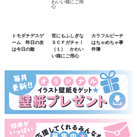
ご
トモダチデスゲ
世にもふしぎな
カラフルピーチ
長
ーム 昨日の友
ＳＣＰガチャ！
はちゃめちゃ事
部
は今日の敵
（１） かわい
件簿
い猫にご用心