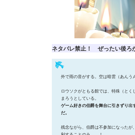
ネタバレ禁止！ ぜったい後ろ
外で雨の音がする。空は暗雲（あんう
ロウソクがともる館では、特殊（とく
まろうとしている。
×青
【スペシャルな
エブリスタ×講
【速報】『黒魔
ゲーム好きの伯爵を舞台に引きずり出
ちい
おしらせ】青い
談社青い鳥文庫
女さんが通
だ。
ェア
鳥文庫の「推
第９回小説賞開
る‼』ついにコ
大紹
し！」ファンタ
催のおしらせ
ミカライズ！
ジーフェアがは
残念ながら、伯爵は不参加になったが
じまるよ！
利することのみ……！