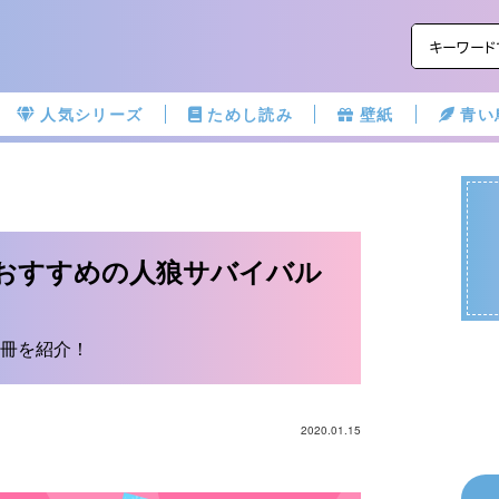
人気シリーズ
ためし読み
壁紙
青い
おすすめの人狼サバイバル
冊を紹介！
2020.01.15