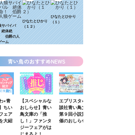
ひなたとひかり
ひなたとひかり
（１）
狼サバイバ
（１２）
 絶体絶
！ 伯爵の人
ゲーム
青い鳥のおすすめNEWS
わ×青
【スペシャルな
エブリスタ×講
【速報】『黒魔
】ちい
おしらせ】青い
談社青い鳥文庫
女さんが通
フェア
鳥文庫の「推
第９回小説賞開
る‼』ついにコ
を大紹
し！」ファンタ
催のおしらせ
ミカライズ！
ジーフェアがは
じまるよ！