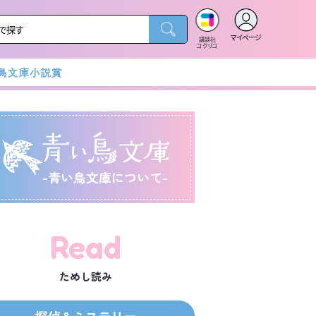
マイページ
講談社
コクリコ
鳥文庫小説賞
-青い鳥文庫について-
Read
ためし読み