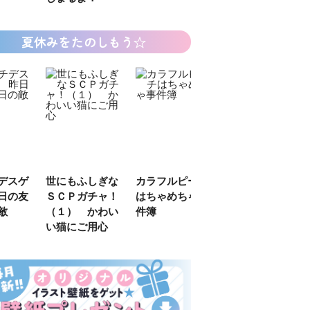
夏休みをたのしもう☆
デスゲ
世にもふしぎな
カラフルピーチ
長浜高校水族館
日の友
ＳＣＰガチャ！
はちゃめちゃ事
部！
敵
（１） かわい
件簿
い猫にご用心