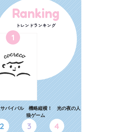
Ranking
トレンドランキング
1
狼サバイバル 機略縦横！ 光の夜の人
狼ゲーム
2
3
4