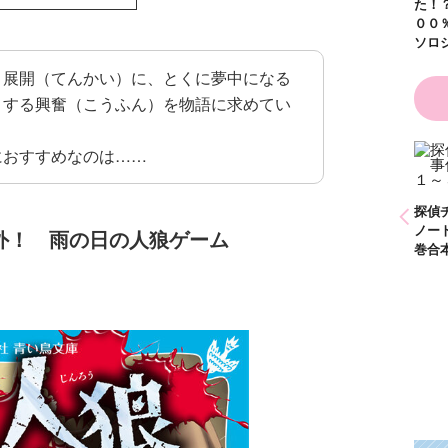
た！？ ～溺愛度５
００％の異世界アン
ソロジー～
く展開（てんかい）に、とくに夢中になる
」する興奮（こうふん）を物語に求めてい
？
におすすめなのは……
かわいく（なく）て
ごめん お悩み相談
ＢＯＯＫ
探偵チームＫＺ事件
探偵チームＫＺ事件
探偵
ノート １～１０巻
ノート ２１～３０
ノー
外！ 雨の日の人狼ゲーム
合本版
巻合本版
巻合