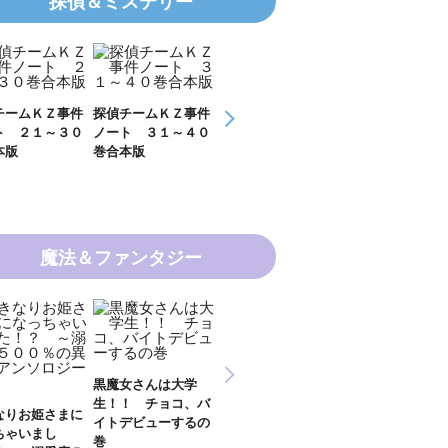
探偵＆ミステリー
チームＫＺ事件
探偵チームＫＺ事件
ＫＺ’ Ｕｐｐｅｒ
ＫＺ’ Ｕｐｐ
ト ３１～４０
ノート １１～２０
Ｆｉｌｅ 数学者
Ｆｉｌｅ 密
本版
巻合本版
の夏
開ける手
魔法＆ファンタジー
新 妖界ナビ・ルナ
女さんは大学
妖界ナビ・ルナ１～
妖界ナビ・ルナ
１～１１ 全１１巻
！ チョコ、バ
９＋番外編 全１０
外編 猫神様の
合本版
デビューするの
巻合本版
【電子オリジナ