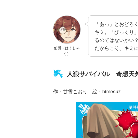
る！！（１８）
「あっ」とおどろ
キミ。「びっくり
るのではないかい
だからこそ、キミ
伯爵（はくしゃ
ひなたとひかり
く）
（９）
人狼サバイバル 奇想天
作：甘雪こおり 絵：himesuz