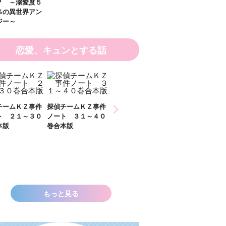
恋愛、キュンとする話
ひなたとひかり
チームＫＺ事件
探偵チームＫＺ事件
２）
ト ３１～４０
ノート １１～２０
本版
巻合本版
いきなりお姫さまに
なっちゃいまし
た！？ ～溺愛度５
００％の異世界アン
ソロジー～
もっと見る