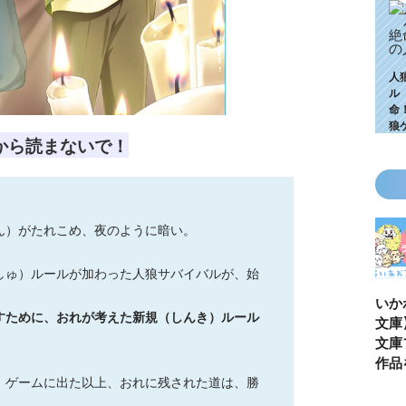
人
ル
命
狼
から読まないで！
ん）がたれこめ、夜のように暗い。
しゅ）ルールが加わった人狼サバイバルが、始
KZ高校生編、つ
ゴールデンウィ
今月の壁紙ダウ
【ちいか
すために、おれが考えた新規（しんき）ルール
いに始動！ 限
ークにいっき読
ンロード
い鳥文庫
定特典＆ヒミツ
み！ 青い鳥文
あお文庫
の参加企画も!?
庫の名作「電子
対象作品
合本版」おすす
介！
、ゲームに出た以上、おれに残された道は、勝
め