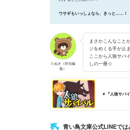
ウサギもいっしょなら、きっと……！
まさかこんなことが
ジをめくる手が止
ここから人狼サバ
しの一冊☆
たぬき（担当編
集）
族館
悪役なんて、ご
トモダチデスゲ
世にもふしぎな
めんです！
ーム 昨日の友
ＳＣＰガチャ！
（１）
は今日の敵
（１） かわい
▼『人狼サバ
い猫にご用心
青い鳥文庫公式LINEで