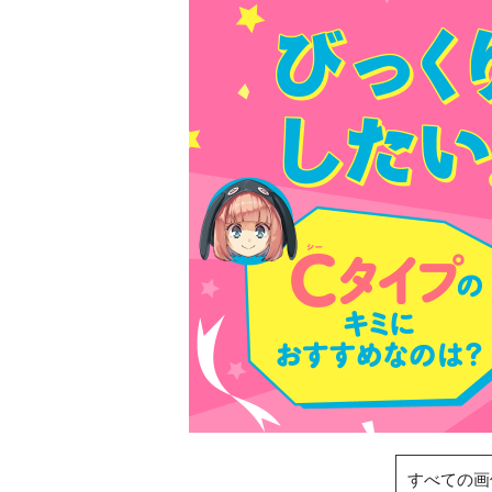
探偵チームＫＺ
ノート つぶや
霊は知っている
黒魔女さんは白
さん！？ ６年
すべての画
組 黒魔女さん