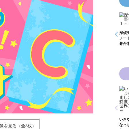
怪盗クイーンはサー
探偵チームＫＺ事件
探偵チームＫＺ事件
探偵
事件
カスがお好き ゲー
ノート １～１０巻
ノート ２１～３０
ノー
く死
ムブック
合本版
巻合本版
巻合
青い鳥文庫版 獣の
黒魔女さんと恋の魔
黒魔
奏者１～８ 全８巻
魔女
法 ６年１組 黒魔
生！
合本版
いきなりお姫さまに
１
女さんが通る！！
イト
なっちゃいまし
像を見る（全3枚）
が通
（１７）
巻