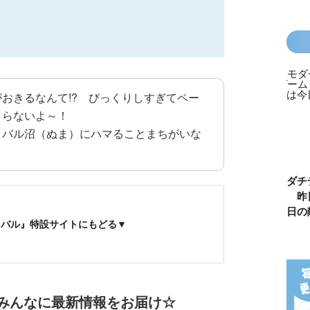
おきるなんて!? びっくりしすぎてペー
まらないよ～！
イバル沼（ぬま）にハマることまちがいな
カラフルピーチ
長浜高校水族館
悪役なんて、ご
トモダチ
はちゃめちゃ事
部！
めんです！
ーム 昨
件簿
（１）
は今日の
イバル』特設サイトにもどる▼
はみんなに最新情報をお届け☆