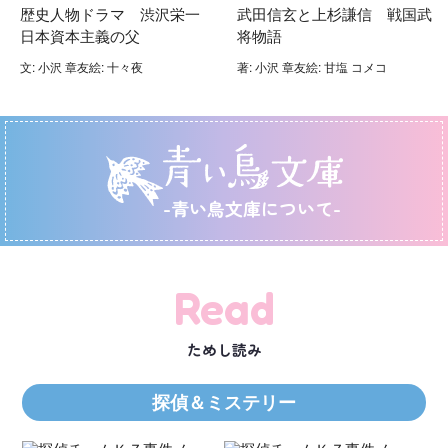
歴史人物ドラマ 渋沢栄一
武田信玄と上杉謙信 戦国武
日本資本主義の父
将物語
文: 小沢 章友絵: 十々夜
著: 小沢 章友絵: 甘塩 コメコ
-青い鳥文庫について-
Read
ためし読み
探偵＆ミステリー