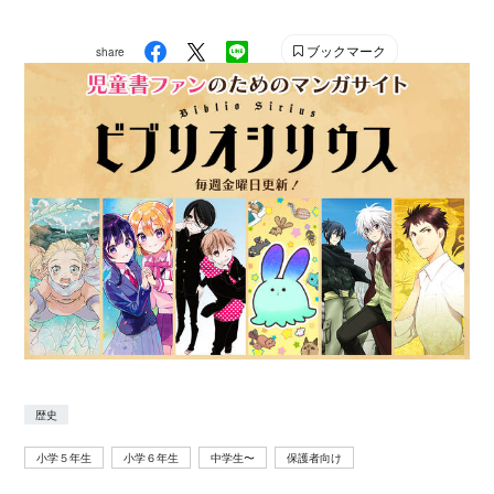
巻）』『真田十勇士』『雨月物語 悲しくて、おそろし
いお話』『ちはやぶる 百人一首恋物語』（いずれも講
ブックマーク
share
談社青い鳥文庫）、『小説 ちはやふる中学生編（全４
巻）』（講談社）ほか多数。日本児童文学者協会、日本
民話の会に所属。
歴史
小学５年生
小学６年生
中学生〜
保護者向け