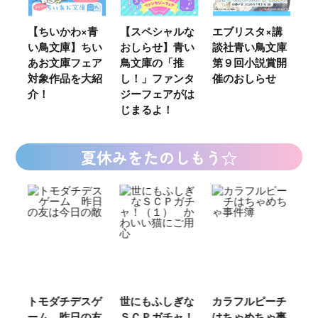
ウ
【ちいかわ×青
【スペシャルな
エブリスタ×講
【
い鳥文庫】ちい
おしらせ】青い
談社青い鳥文庫
女
あお文庫フェア
鳥文庫の「推
第９回小説賞開
る
対象作品を大紹
し！」ファンタ
催のおしらせ
ミ
介！
ジーフェアがは
じまるよ！
夏休みをたのしもう☆
ご
トモダチデスゲ
世にもふしぎな
カラフルピーチ
長
ーム 昨日の友
ＳＣＰガチャ！
はちゃめちゃ事
部