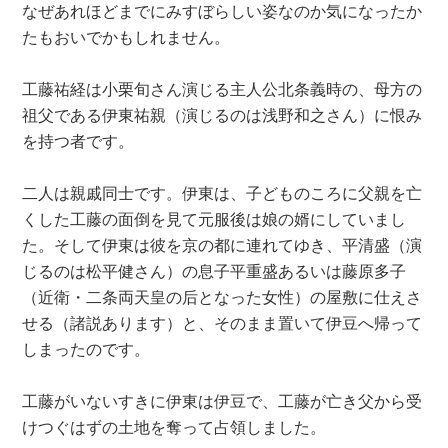
なぜあれほどまでにみすぼらしい姿なのか気になったか
たもおいでかもしれません。
工藤祐経は小栗旬さん演じる主人公北条義時の、母方の
祖父である伊東祐親（演じるのは浅野和之さん）に恨み
を持つ者です。
二人は親戚同士です。伊東は、子どものころに父親を亡
くした工藤の面倒を見て元服後は娘の婿にしていまし
た。そして伊東は彼を京の都に連れてゆき、平清盛（演
じるのは松平健さん）の息子平重盛あるいは藤原多子
（近衛・二条両天皇の后となった女性）の屋敷に仕えさ
せる（諸説あります）と、そのまま置いて伊豆へ帰って
しまったのです。
工藤がいないすきに伊東は伊豆で、工藤が亡き父から受
けつぐはずの土地を奪って占領しました。