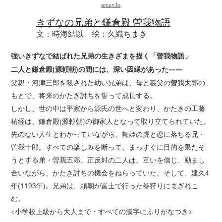
amzn.to
きずなの兄弟と鎌倉殿 曽我物語
文：時海結以 絵：久織ちまき
強いきずなで結ばれた兄弟の生きざまを描く「曽我物語」
二人と鎌倉殿(源頼朝)の間には、深い因縁があった――
父親・河津三郎を殺された幼い兄弟は、母と義父の曽我太郎の
もとで、将来のかたき討ちを誓って成長する。
しかし、世の中は平家から源氏の世へと変わり、かたきの工藤
祐経は、鎌倉殿(源頼朝)の御家人となって取り立てられていた。
先のない人生とわかっていながら、舞姫の虎と恋に落ちる兄・
曽我十郎。すべての楽しみを断って、まっすぐに目的を果たそ
うとする弟・曽我五郎。正反対の二人は、互いを信じ、励まし
合いながら、かたき討ちの機会をねらっていた。そして、建久4
年(1193年)。兄弟は、頼朝が富士で行った巻狩りにまぎれこ
む。
<小学校上級から大人まで・すべての漢字にふりがなつき>