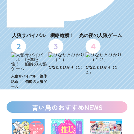
人狼サバイバル 機略縦横！ 光の夜の人狼ゲーム
2
3
4
ひなたとひかり（１）
ひなたとひかり（１
２）
人狼サバイバル 絶体
絶命！ 伯爵の人狼ゲ
ーム
青い鳥のおすすめNEWS