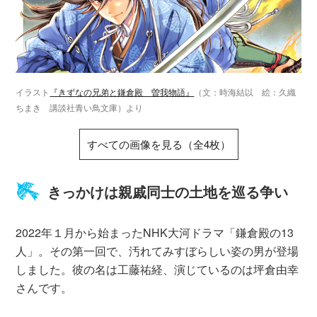
イラスト
『きずなの兄弟と鎌倉殿 曽我物語』
（文：時海結以 絵：久織
ちまき 講談社青い鳥文庫）より
すべての画像を見る（全4枚）
きっかけは親戚同士の土地を巡る争い
2022年１月から始まったNHK大河ドラマ「鎌倉殿の13
人」。その第一回で、汚れてみすぼらしい姿の男が登場
しました。彼の名は工藤祐経、演じているのは坪倉由幸
さんです。