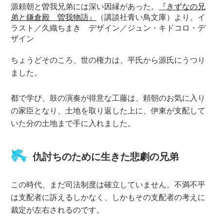
源頼朝と曽我兄弟には深い因縁があった。
『きずなの兄
弟と鎌倉殿 曽我物語』
（講談社青い鳥文庫）より。イ
ラスト／久織ちまき デザイン／ジュン・キドコロ・デ
ザイン
ちょうどそのころ、世の権力は、平氏から源氏にうつり
ました。
都で学び、鼓の演奏が得意な工藤は、頼朝のお気に入り
の家臣となり、土地を取り返した上に、伊東が支配して
いた分の土地まで手に入れました。
仇討ちのために生きた悲劇の兄弟
この時代、まだ司法制度は確立していません。不満不平
は支配者に訴えるしかなく、しかもその支配者の考えに
裁定が左右されるのです。