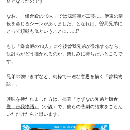
材となったのです。
なお、「鎌倉殿の13人」では源頼朝が工藤に、伊東の暗
殺を命じるシーンがありました。となれば、曽我兄弟に
とって頼朝も仇ということに……⁉
もし「鎌倉殿の13人」に今後曽我兄弟が登場するなら、
仇討ちがどう描かれるのか、楽しみに待ちたいところで
す。
兄弟の強いきずなと、純粋で一途な意思を描く「曽我物
語」。
興味を持たれました方は、拙著
『きずなの兄弟と鎌倉
殿 曽我物語』
（小説）で、彼らの悲劇の結末をごらん
いただけたらと思います。