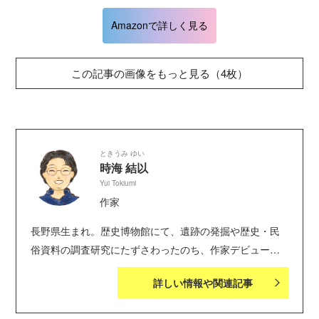
Amazonで詳しく見る
この記事の画像をもっと見る（4枚）
ときうみ ゆい
時海 結以
Yui Tokiumi
作家
長野県生まれ。歴史博物館にて、遺跡の発掘や歴史・民
俗資料の調査研究にたずさわったのち、作家デビュー。
著書に『平家物語 夢を追う者』『竹取物語 蒼き月の
詳しい情報や関連記事
かぐや姫』『枕草子 清少納言のかがやいた日々』『紫
式部日記 天才作家のひみつ』『南総里見八犬伝（全３