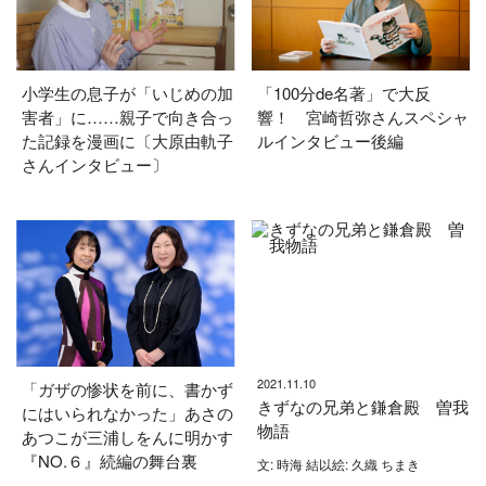
小学生の息子が「いじめの加
「100分de名著」で大反
害者」に……親子で向き合っ
響！ 宮崎哲弥さんスペシャ
た記録を漫画に〔大原由軌子
ルインタビュー後編
さんインタビュー〕
2021.11.10
「ガザの惨状を前に、書かず
きずなの兄弟と鎌倉殿 曽我
にはいられなかった」あさの
物語
あつこが三浦しをんに明かす
『NO.６』続編の舞台裏
文: 時海 結以絵: 久織 ちまき