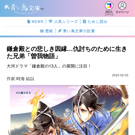
マイページ
講談社
コクリコ
NEWS
人気シリーズ
ためし読み
壁紙
青い鳥文庫小説賞
鎌倉殿との悲しき因縁…仇討ちのために生き
た兄弟「曽我物語」
大河ドラマ「鎌倉殿の13人」の展開に注目！
2022.02.03
作家:
時海 結以