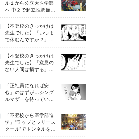
ル１から公立大医学部
へ 中２で起立性調節障
害「治るまで３年」の
診断 そのとき母は
【不登校のきっかけは
先生でした】「いつま
で休むんですか？」追
い詰められる母と息子
《第６話》
【不登校のきっかけは
先生でした】「意見の
ない人間は損する」担
任の一言が苦しみに…
《第１話》
「正社員になれば安
心」のはずが…シング
ルマザーを待ってい
た“魔の２年間”【前編】
「不登校から医学部進
学」“ラップとフリース
クール”でトンネルを脱
して高校受験へ〔元野