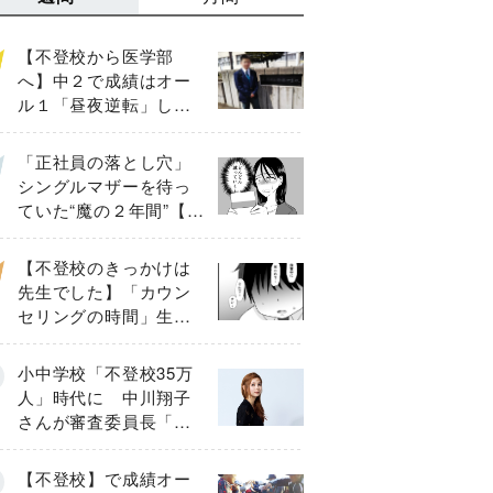
【不登校から医学部
へ】中２で成績はオー
ル１「昼夜逆転」した
わが子を”夜遊び”に連れ
出した母の気づき
「正社員の落とし穴」
シングルマザーを待っ
ていた“魔の２年間”【後
編】
【不登校のきっかけは
先生でした】「カウン
セリングの時間」生徒
の情報をバラしたの
は…《第２話》
小中学校「不登校35万
人」時代に 中川翔子
さんが審査委員長「不
登校生動画甲子園
2026」が開催
【不登校】で成績オー