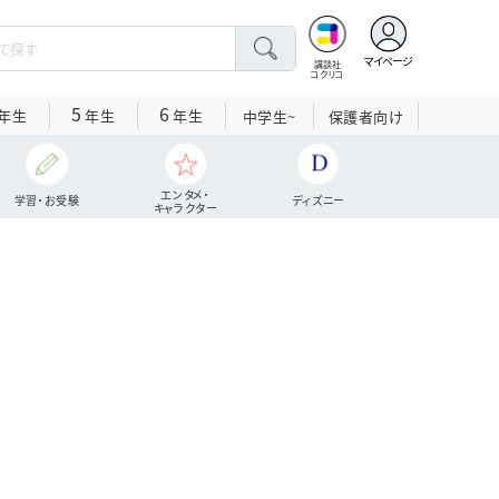
マイページ
講談社
コクリコ
5
6
年生
年生
年生
中学生~
保護者向け
エンタメ・
学習・お受験
ディズニー
キャラクター