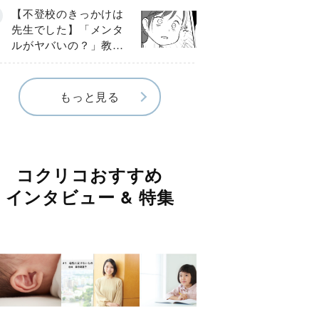
球少年の実話〕
【不登校のきっかけは
先生でした】「メンタ
ルがヤバいの？」教室
で始まった悪ふざけ
《第３話》
もっと見る
コクリコおすすめ
インタビュー & 特集