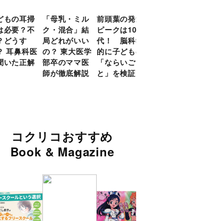
どもの耳掃
「母乳・ミル
前頭葉の発達
約９割のママ
現役
は必要？不
ク・混合」結
ピークは10
が「つら
談員
？どうす
局どれがいい
代！ 脳科学
い！」と回
に偏
？ 耳鼻科医
の？ 東大医学
的に子どもの
答 「読み聞
い」
聞いた正解
部卒のママ医
「ならいご
かせ」を楽し
由
師が徹底解説
と」を検証
くするアイデ
ア９選
コクリコおすすめ
Book & Magazine