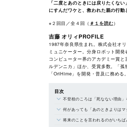
「二度とあのときには戻りたくない
にすんだワケと、救われた親の行動
※２回目／全４回（
＃１を読む
）
吉藤 オリィPROFILE
1987年奈良県生まれ。株式会社オ
ミュニケーター。分身ロボット開発者
コンピューター界のアカデミー賞と
ルデンニカ」ほか、受賞多数。「孤
「OriHime」を開発・普及に務め
目次
不登校のころは「死なない理由」
何があっても「あのときよりはマ
将来のことを言われるのがいちば