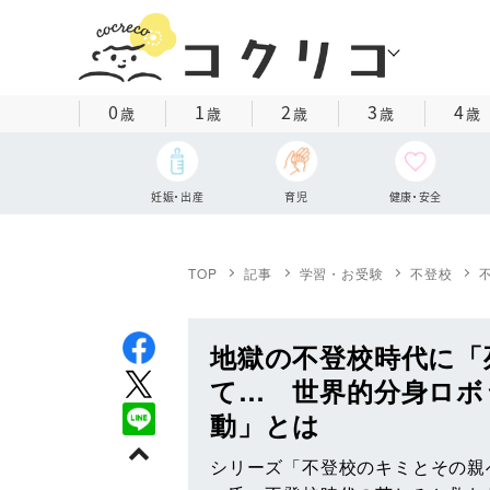
0
1
2
3
4
歳
歳
歳
歳
歳
妊娠・出産
育児
健康・安全
TOP
記事
学習・お受験
不登校
地獄の不登校時代に「
て… 世界的分身ロボ
動」とは
シリーズ「不登校のキミとその親