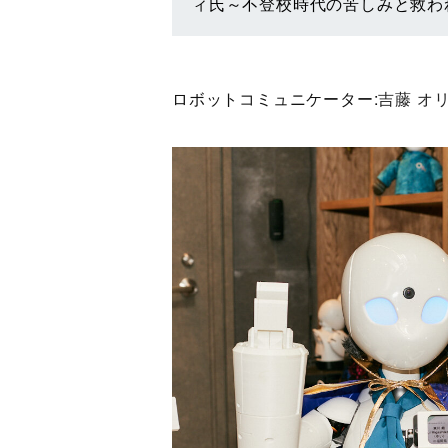
ィ氏～不登校時代の苦しみと救わ
ロボットコミュニケーター:
吉藤 オ