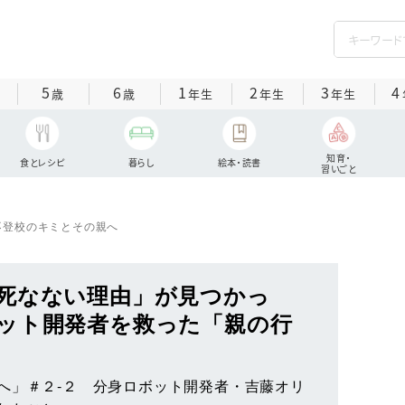
5
6
1
2
3
4
歳
歳
年生
年生
年生
知育・
食とレシピ
暮らし
絵本・読書
習いごと
不登校のキミとその親へ
死なない理由」が見つかっ
ット開発者を救った「親の行
へ」＃２‐２ 分身ロボット開発者・吉藤オリ