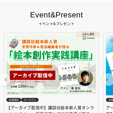
Event&Present
イベント&プレゼント
えほん通信
会員限定
オンライン
会
【アーカイブ配信中】講談社絵本新人賞オンラ
ア