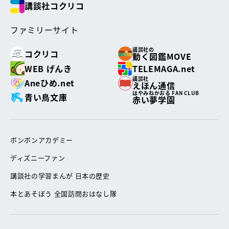
講談社コクリコ
ファミリーサイト
講談社の
コクリコ
動く図鑑MOVE
WEB げんき
TELEMAGA.net
講談社
Aneひめ.net
えほん通信
はやみねかおる FAN CLUB
青い鳥文庫
赤い夢学園
ボンボンアカデミー
ディズニーファン
講談社の学習まんが 日本の歴史
本とあそぼう 全国訪問おはなし隊