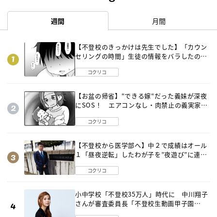
週間
月間
【不登校のきっかけは先生でした】「カウン
セリングの時間」生徒の情報をバラしたの
は…《第２話》
コクリコ
【お盆の帰省】“できる嫁“だった義妹が深夜
にSOS！ エアコンなし・肉禁止の義実家ル
ールに変化が…〈後編〉
コクリコ
【不登校から医学部へ】中２で成績はオール
１「昼夜逆転」したわが子を”夜遊び”に連れ
出した母の気づき
コクリコ
小中学校「不登校35万人」時代に 中川翔子
さんが審査委員長「不登校生動画甲子園
2026」が開催