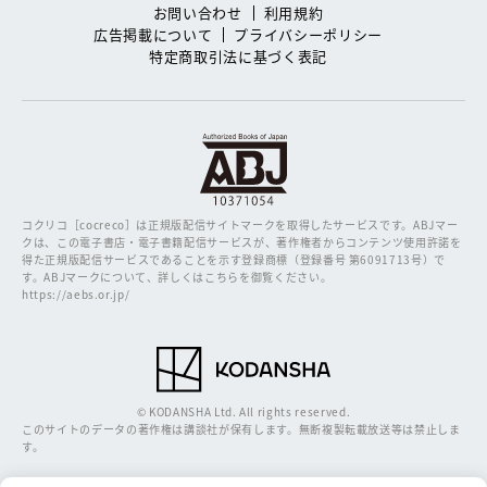
お問い合わせ
利用規約
広告掲載について
プライバシーポリシー
特定商取引法に基づく表記
コクリコ［cocreco］は正規版配信サイトマークを取得したサービスです。
ABJマー
クは、この電子書店・電子書籍配信サービスが、著作権者からコンテンツ使用許諾を
得た正規版配信サービスであることを示す登録商標（登録番号 第6091713号）で
す。ABJマークについて、詳しくはこちらを御覧ください。
https://aebs.or.jp/
© KODANSHA Ltd. All rights reserved.
このサイトのデータの著作権は講談社が保有します。無断複製転載放送等は禁止しま
す。