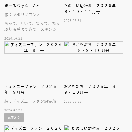
まーるちゃん ふ～
たのしい幼稚園 ２０２６年
９・１０・１１月号
作：キボリノコンノ
2026.07.31
吸って、吐いて、笑って。たっ
ぷり深呼吸できて、スキンシッ
プが楽しめる、大人気木彫作
2026.10.21
家、キボリノコンノ初のファー
ストブック。
ディズニーファン ２０２６
おともだち ２０２６年 ８・
年 ９月号
９・１０月号
編：ディズニーファン編集部
2026.06.26
2026.07.27
電子あり