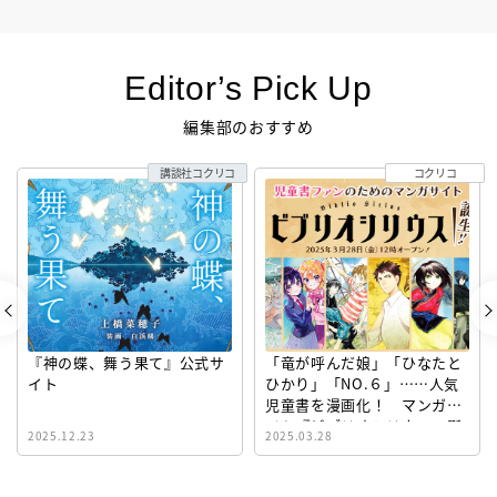
Editor’s Pick Up
編集部のおすすめ
講談社コクリコ
コクリコ
『神の蝶、舞う果て』公式サ
「竜が呼んだ娘」「ひなたと
イト
ひかり」「NO.６」……人気
児童書を漫画化！ マンガサ
イト『ビブリオシリウス』誕
2025.12.23
2025.03.28
生！