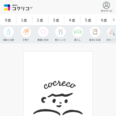
マイページ
0
1
2
3
4
5
6
歳
歳
歳
歳
歳
歳
歳
妊娠と出産
子育て
健康と安全
食とレシピ
暮らし
絵本とお話
知育と探