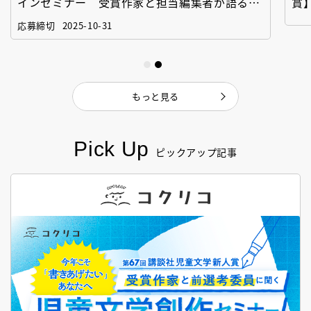
インセミナー 受賞作家と担当編集者が語る
賞
「絵本創作実践講座」
作
応募締切
2025-10-31
もっと見る
Pick Up
ピックアップ記事