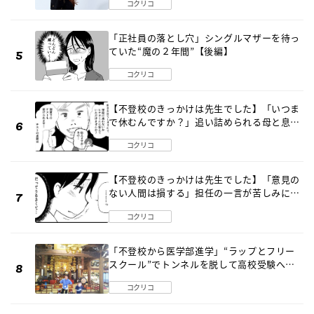
コクリコ
「正社員の落とし穴」シングルマザーを待っ
ていた“魔の２年間”【後編】
コクリコ
【不登校のきっかけは先生でした】「いつま
で休むんですか？」追い詰められる母と息子
《第６話》
コクリコ
【不登校のきっかけは先生でした】「意見の
ない人間は損する」担任の一言が苦しみに…
《第１話》
コクリコ
「不登校から医学部進学」“ラップとフリー
スクール”でトンネルを脱して高校受験へ
〔元野球少年の実話〕
コクリコ