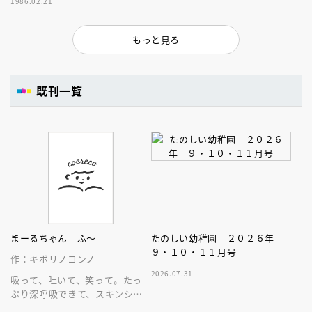
1986.02.21
もっと見る
既刊一覧
まーるちゃん ふ～
たのしい幼稚園 ２０２６年
９・１０・１１月号
作：キボリノコンノ
2026.07.31
吸って、吐いて、笑って。たっ
ぷり深呼吸できて、スキンシッ
プが楽しめる、大人気木彫作