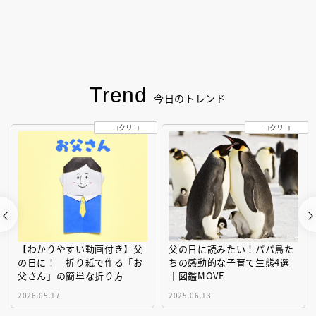
Trend
今日のトレンド
コクリコ
コクリコ
【わかりやすい動画付き】父
父の日に読みたい！パパ鳥た
の日に！ 折り紙で作る「お
ちの感動的な子育て生態4選
父さん」の簡単な折り方
｜図鑑MOVE
2026.05.17
2025.06.13