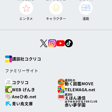
エンタメ
キャラクター
漫画
講談社コクリコ
ファミリーサイト
講談社の
コクリコ
動く図鑑MOVE
WEB げんき
TELEMAGA.net
講談社
Aneひめ.net
えほん通信
はやみねかおる FAN CLUB
青い鳥文庫
赤い夢学園