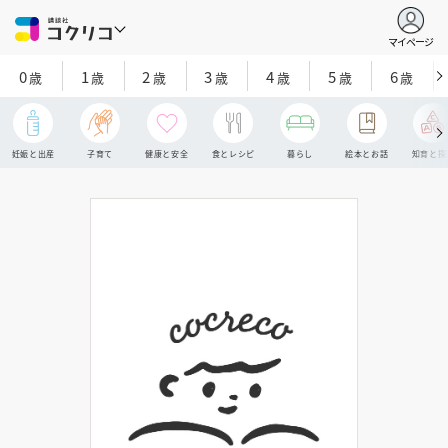
マイページ
0
1
2
3
4
5
6
歳
歳
歳
歳
歳
歳
歳
妊娠と出産
子育て
健康と安全
食とレシピ
暮らし
絵本とお話
知育と探