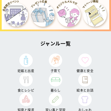
ジャンル一覧
妊娠と出産
子育て
健康と安全
食とレシピ
暮らし
絵本とお話
知育と探求
習い事と学習
おしゃれ