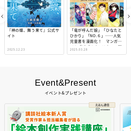
『神の蝶、舞う果て』公式サ
「竜が呼んだ娘」「ひなたと
イト
ひかり」「NO.６」……人気
児童書を漫画化！ マンガサ
イト『ビブリオシリウス』誕
2025.12.23
2025.03.28
生！
Event&Present
イベント&プレゼント
えほん通信