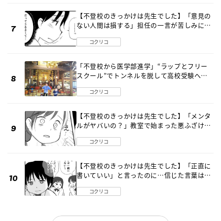
【不登校のきっかけは先生でした】「意見の
ない人間は損する」担任の一言が苦しみに…
《第１話》
コクリコ
「不登校から医学部進学」“ラップとフリー
スクール”でトンネルを脱して高校受験へ
〔元野球少年の実話〕
コクリコ
【不登校のきっかけは先生でした】「メンタ
ルがヤバいの？」教室で始まった悪ふざけ
《第３話》
コクリコ
【不登校のきっかけは先生でした】「正直に
書いていい」と言ったのに…信じた言葉は噓
だった《第４話》
コクリコ