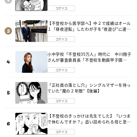
ールに変化が…〈後編〉
コクリコ
【不登校から医学部へ】中２で成績はオール
１「昼夜逆転」したわが子を”夜遊び”に連れ
出した母の気づき
コクリコ
小中学校「不登校35万人」時代に 中川翔子
さんが審査委員長「不登校生動画甲子園
2026」が開催
コクリコ
「正社員の落とし穴」シングルマザーを待っ
ていた“魔の２年間”【後編】
コクリコ
【不登校のきっかけは先生でした】「いつま
で休むんですか？」追い詰められる母と息子
《第６話》
コクリコ