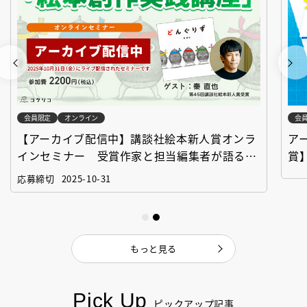
会員限定
オンライン
会
【アーカイブ配信中】講談社絵本新人賞オンラ
ア
インセミナー 受賞作家と担当編集者が語る
賞
「絵本創作実践講座」
作
応募締切
2025-10-31
もっと見る
Pick Up
ピックアップ記事