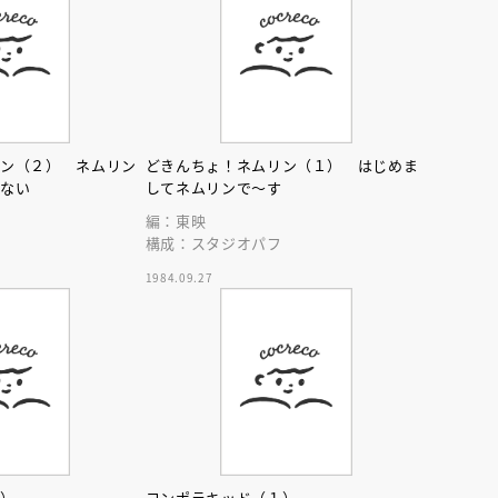
リン（２） ネムリン
どきんちょ！ネムリン（１） はじめま
じない
してネムリンで～す
えほん通信
編：東映
フ
構成：スタジオパフ
1984.09.27
ンライン
会員限定
オンライン
ブ配信中】講談社絵本新
アーカイブ配信中【第67回講
２）
コンポラキッド（１）