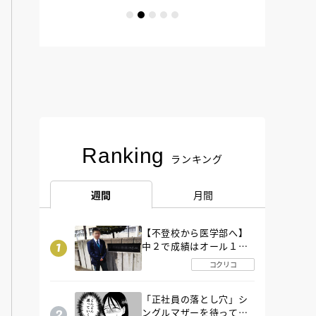
Ranking
ランキング
週間
月間
【不登校から医学部へ】
中２で成績はオール１
「昼夜逆転」したわが子
コクリコ
を”夜遊び”に連れ出した
母の気づき
「正社員の落とし穴」シ
ングルマザーを待ってい