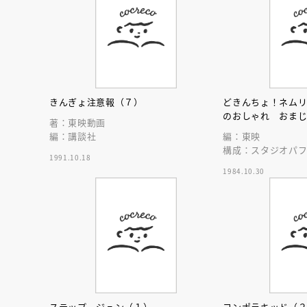
きんぎょ注意報（７）
どきんちょ！ネム
のおしゃれ おま
著：東映動画
編：講談社
編：東映
構成：スタジオパ
1991.10.18
1984.10.30
会員限定
オ
【アーカイ
ステップ ジュン（１）
コンポラキッド（