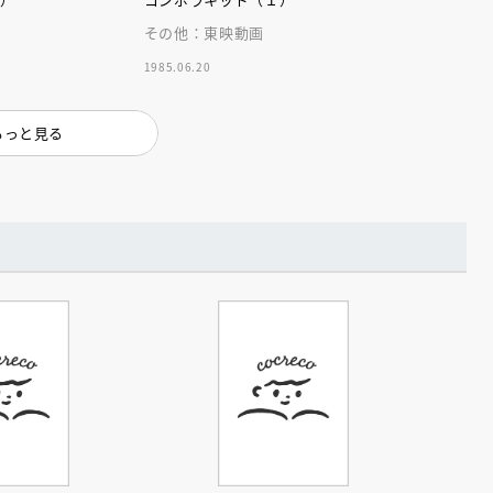
インセミナー 受賞作家
童文学新人賞】受賞作家と前
者が語る「絵本創作実践
員に聞く「児童文学創作セミ
その他：東映動画
5-10-31
1985.06.20
もっと見る