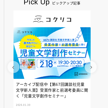
Pick Up
ピックアップ記事
アーカイブ配信中【第67回講談社児童
『神の
文学新人賞】受賞作家と前選考委員に聞
く「児童文学創作セミナー」
2026.01.30
2025.12.23