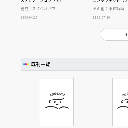
人賞オンラ
と担当編集
構成：スタジオパフ
その他：東映動画
応募締切
202
講座」
1985.04.23
1985.07.30
既刊一覧