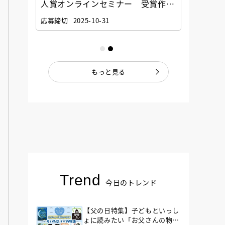
選考委
人賞オンラインセミナー 受賞作家
童文学
ナー」
と担当編集者が語る「絵本創作実践
員に聞
応募締切
2025-10-31
講座」
もっと見る
Trend
今日のトレンド
【父の日特集】子どもといっし
ょに読みたい「お父さんの物