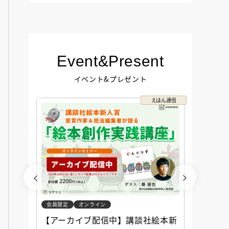
Event&Present
イベント&プレゼント
コクリコ
えほん通信
会員限定
オンライン
会員限定
談社児
【アーカイブ配信中】講談社絵本新
アーカ