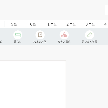
5
6
1
2
3
4
歳
歳
年生
年生
年生
ピ
暮らし
絵本とお話
知育と探求
習い事と学習