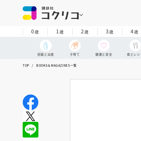
0
1
2
3
4
歳
歳
歳
歳
歳
妊娠と出産
子育て
健康と安全
食とレシ
TOP
BOOKS＆MAGAZINES一覧