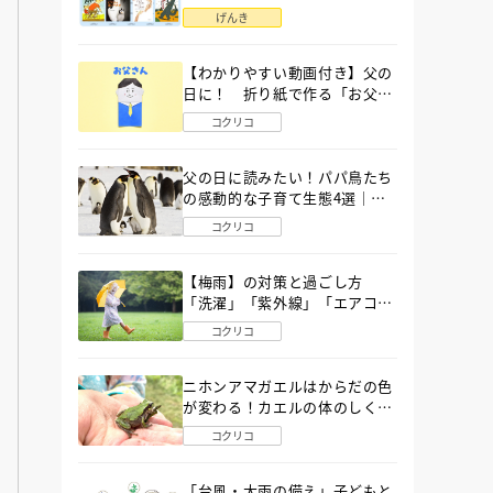
語」６選
げんき
【わかりやすい動画付き】父の
日に！ 折り紙で作る「お父さ
ん」の簡単な折り方
コクリコ
父の日に読みたい！パパ鳥たち
の感動的な子育て生態4選｜図
鑑MOVE
コクリコ
【梅雨】の対策と過ごし方
「洗濯」「紫外線」「エアコ
ン」「ゲリラ豪雨」…〔気象予
コクリコ
報士が完全ガイド〕
ニホンアマガエルはからだの色
が変わる！カエルの体のしくみ
から両生類の特ちょうまで図鑑
コクリコ
MOVEが解説！
「台風・大雨の備え」子どもと