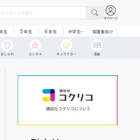
マイページ
5
6
中学生~
保護者向け
年生
年生
年生
おしゃれ
エンタメ
キャラクター
漫画