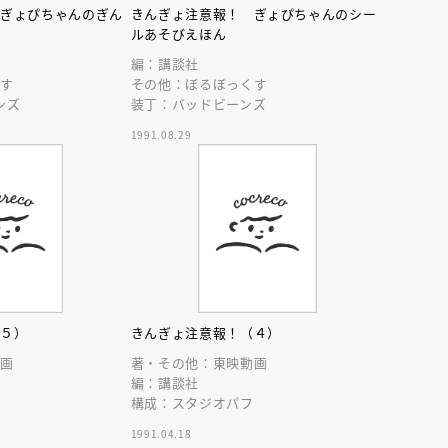
 ぎょぴちゃんのぎん
きんぎょ注意報！ ぎょぴちゃんのシー
ん
ルあそびえほん
編：講談社
くす
その他：ぼるぼっくす
ンズ
装丁：バッドビーンズ
1991.08.29
（５）
きんぎょ注意報！（４）
動画
著・その他：東映動画
編：講談社
フ
構成：スタジオパフ
1991.04.18