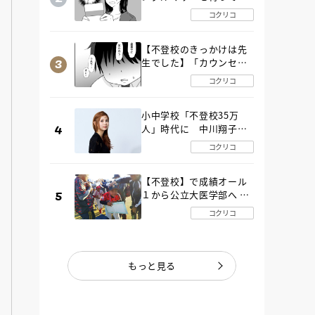
た“魔の２年間”【後編】
コクリコ
【不登校のきっかけは先
生でした】「カウンセリ
ングの時間」生徒の情報
コクリコ
をバラしたのは…《第２
話》
小中学校「不登校35万
人」時代に 中川翔子さ
んが審査委員長「不登校
コクリコ
生動画甲子園 2026」が開
催
【不登校】で成績オール
１から公立大医学部へ 中
２で起立性調節障害「治
コクリコ
るまで３年」の診断 その
とき母は
もっと見る