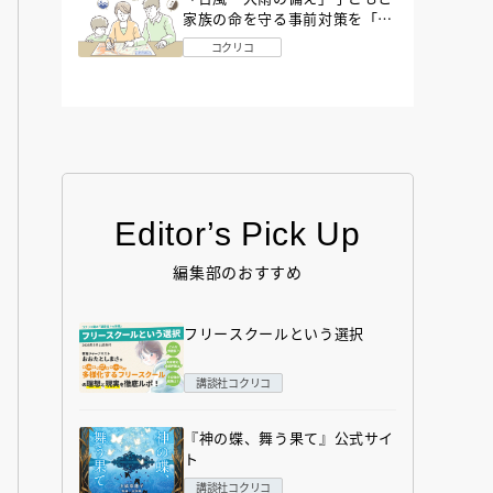
家族の命を守る事前対策を「防
災アドバイザー」が解説
コクリコ
Editor’s Pick Up
編集部のおすすめ
フリースクールという選択
講談社コクリコ
『神の蝶、舞う果て』公式サイ
ト
講談社コクリコ