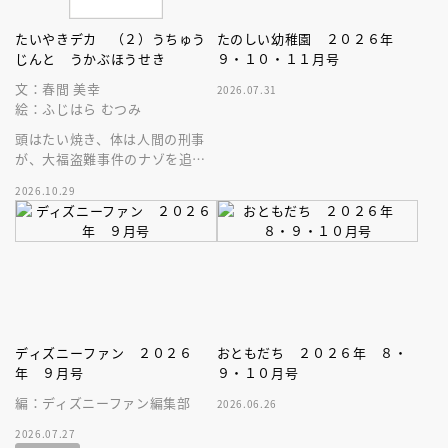
たいやきデカ （２）うちゅう
たのしい幼稚園 ２０２６年
じんと うかぶほうせき
９・１０・１１月号
文：春間 美幸
2026.07.31
絵：ふじはら むつみ
頭はたい焼き、体は人間の刑事
が、大福盗難事件のナゾを追
う！５歳から読めるエンタメ読
2026.10.29
み物の新シリーズ第２巻目。
ディズニーファン ２０２６
おともだち ２０２６年 ８・
年 ９月号
９・１０月号
編：ディズニーファン編集部
2026.06.26
2026.07.27