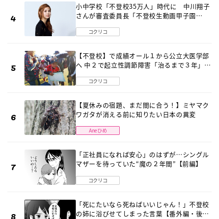
小中学校「不登校35万人」時代に 中川翔子
さんが審査委員長「不登校生動画甲子園
2026」が開催
コクリコ
【不登校】で成績オール１から公立大医学部
へ 中２で起立性調節障害「治るまで３年」の
診断 そのとき母は
コクリコ
【夏休みの宿題、まだ間に合う！】ミヤマク
ワガタが消える前に知りたい日本の異変
Aneひめ
「正社員になれば安心」のはずが…シングル
マザーを待っていた“魔の２年間”【前編】
コクリコ
「死にたいなら死ねばいいじゃん！」不登校
の姉に浴びせてしまった言葉【番外編・後