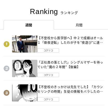
Ranking
ランキング
週間
月間
【不登校から医学部へ】中２で成績はオール
１「昼夜逆転」したわが子を”夜遊び”に連れ
出した母の気づき
コクリコ
「正社員の落とし穴」シングルマザーを待っ
ていた“魔の２年間”【後編】
コクリコ
【不登校のきっかけは先生でした】「カウン
セリングの時間」生徒の情報をバラしたの
は…《第２話》
コクリコ