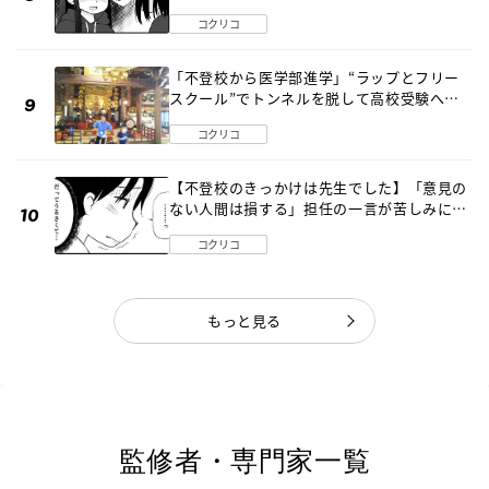
編】
コクリコ
「不登校から医学部進学」“ラップとフリー
スクール”でトンネルを脱して高校受験へ
〔元野球少年の実話〕
コクリコ
【不登校のきっかけは先生でした】「意見の
ない人間は損する」担任の一言が苦しみに…
《第１話》
コクリコ
もっと見る
監修者・専門家一覧