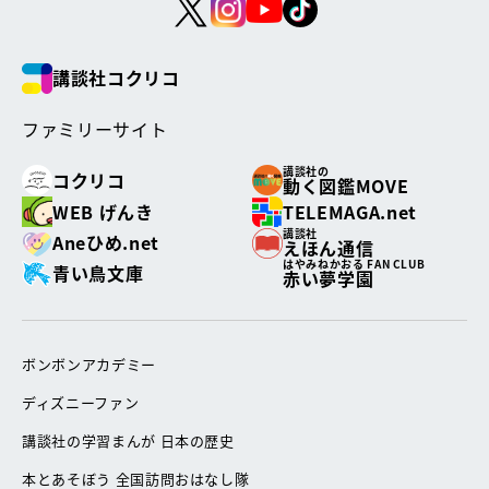
講談社コクリコ
ファミリーサイト
講談社の
コクリコ
動く図鑑MOVE
WEB げんき
TELEMAGA.net
講談社
Aneひめ.net
えほん通信
はやみねかおる FAN CLUB
青い鳥文庫
赤い夢学園
ボンボンアカデミー
ディズニーファン
講談社の学習まんが 日本の歴史
本とあそぼう 全国訪問おはなし隊