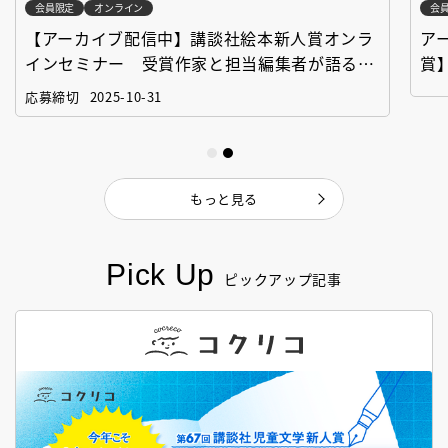
会員限定
オンライン
会
【アーカイブ配信中】講談社絵本新人賞オンラ
ア
インセミナー 受賞作家と担当編集者が語る
賞
「絵本創作実践講座」
作
応募締切
2025-10-31
もっと見る
Pick Up
ピックアップ記事