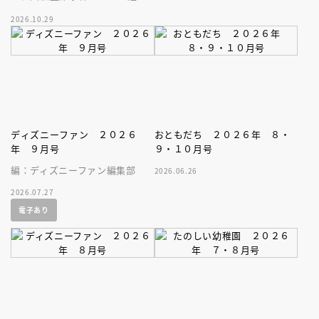
う！５歳から読めるエンタメ読
2026.10.29
み物の新シリーズ第２巻目。
ディズニーファン ２０２６
おともだち ２０２６年 ８・
年 ９月号
９・１０月号
編：ディズニーファン編集部
2026.06.26
2026.07.27
電子あり