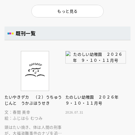
もっと見る
既刊一覧
たいやきデカ （２）うちゅう
たのしい幼稚園 ２０２６年
じんと うかぶほうせき
９・１０・１１月号
文：春間 美幸
2026.07.31
絵：ふじはら むつみ
頭はたい焼き、体は人間の刑事
が、大福盗難事件のナゾを追