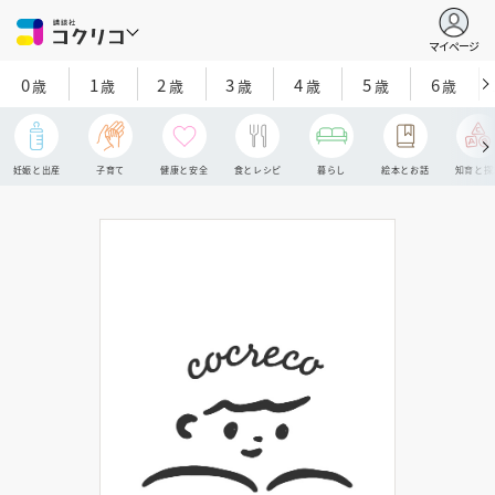
マイページ
0
1
2
3
4
5
6
歳
歳
歳
歳
歳
歳
歳
妊娠と出産
子育て
健康と安全
食とレシピ
暮らし
絵本とお話
知育と探