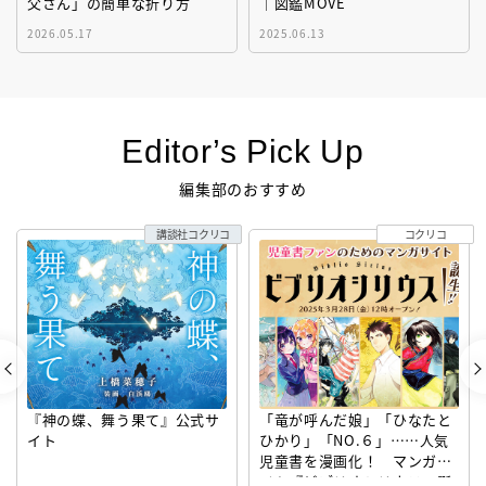
父さん」の簡単な折り方
｜図鑑MOVE
2026.05.17
2025.06.13
Editor’s Pick Up
編集部のおすすめ
講談社コクリコ
コクリコ
『神の蝶、舞う果て』公式サ
「竜が呼んだ娘」「ひなたと
イト
ひかり」「NO.６」……人気
児童書を漫画化！ マンガサ
イト『ビブリオシリウス』誕