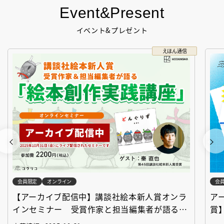
Event&Present
イベント&プレゼント
えほん通信
会員限定
オンライン
会
【アーカイブ配信中】講談社絵本新人賞オンラ
ア
インセミナー 受賞作家と担当編集者が語る
賞
「絵本創作実践講座」
作