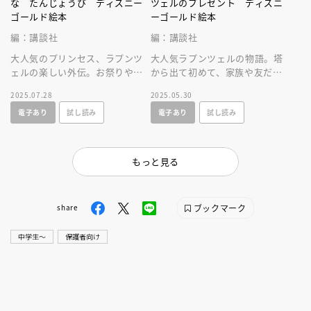
な たんじょうび ディズニー
ツェルのプレゼント ディズニ
ゴールド絵本
ーゴールド絵本
編：講談社
編：講談社
大人気のプリンセス、ラプンツ
大人気ラプンツェルの物語。塔
ェルの楽しい外伝。お祭りやお
から出て初めて、家族や友だち
菓子作りなど楽しいシーンが満
といっしょにすごす誕生日が舞
2025.07.28
2025.05.30
載の物語！
台の、幸せな気持ちになれるお
電子あり
試し読み
電子あり
試し読み
話です。
もっと見る
ブックマーク
share
中学生〜
保護者向け