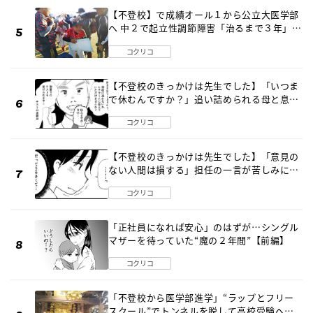
【不登校】で成績オール１から公立大医学部
へ 中２で起立性調節障害「治るまで３年」の
診断 そのとき母は
コクリコ
【不登校のきっかけは先生でした】「いつま
で休むんですか？」追い詰められる母と息子
《第６話》
コクリコ
【不登校のきっかけは先生でした】「意見の
ない人間は損する」担任の一言が苦しみに…
《第１話》
コクリコ
「正社員になれば安心」のはずが…シングル
マザーを待っていた“魔の２年間”【前編】
コクリコ
「不登校から医学部進学」“ラップとフリー
スクール”でトンネルを脱して高校受験へ