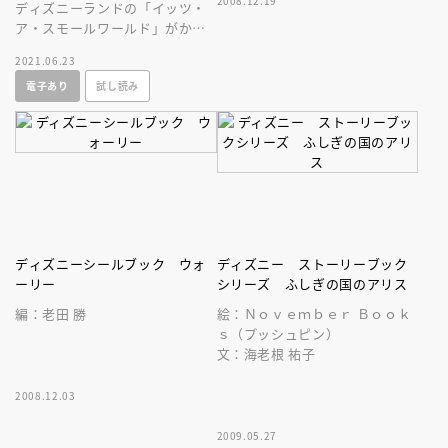
2008.12.19
ディズニーランドの「イッツ・
ア・スモールワールド」がかわ
いい絵本に！ディズニーの仲間
2021.06.23
が３４登場！世界のあいさつや
電子あり
試し読み
歌詞付き！
ディズニーシールブック ウォ
ディズニー ストーリーブック
ーリー
シリーズ ふしぎの国のアリス
編：老田 勝
絵：Ｎｏｖｅｍｂｅｒ Ｂｏｏｋ
ｓ（プッシュピン）
文：海老根 祐子
2008.12.03
2009.05.27