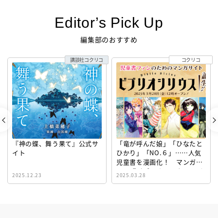
Editor’s Pick Up
編集部のおすすめ
講談社コクリコ
コクリコ
『神の蝶、舞う果て』公式サ
「竜が呼んだ娘」「ひなたと
イト
ひかり」「NO.６」……人気
児童書を漫画化！ マンガサ
イト『ビブリオシリウス』誕
2025.12.23
2025.03.28
生！