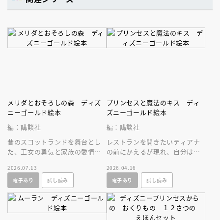
メリダとおそろしの森 ディズ
プリンセスと魔法のキス ディ
ニーゴールド絵本
ズニーゴールド絵本
編：講談社
編：講談社
昔のスコットランドを舞台とし
レストランを開きたいティアナ
た、王女の勇気と家族の愛情の
の前にかえるが現れ、自分は王
物語。長編アニメ部門アカデミ
子でキスすればお礼をすると言
2026.07.13
2026.04.16
ー賞受賞作のゴールド絵本、リ
われキスすると、ティアナもか
電子あり
試し読み
電子あり
試し読み
ニューアル版
えるに！