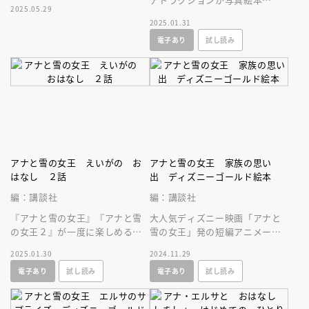
2025.05.29
い！よめばアナ・エルサになれ
に！ アナとエルサの感動的な
2025.01.31
ちゃう
アトラクションを絵本で何度も
電子あり
試し読み
楽しめます。
アナと雪の女王 えいがの お
アナと雪の女王 家族の思い
はなし ２話
出 ディズニーゴールド絵本
編：講談社
編：講談社
『アナと雪の女王』『アナと雪
大人気ディズニー映画「アナと
の女王２』が一度に楽しめる絵
雪の女王」発の短編アニメーシ
本が登場！ 「レット・イッ
ョン「かぞくの おもいで」を
2025.01.30
2024.11.29
ト・ゴー」の歌詞も収録された
ゴールド絵本で楽しもう！
電子あり
試し読み
電子あり
試し読み
豪華な一冊♪