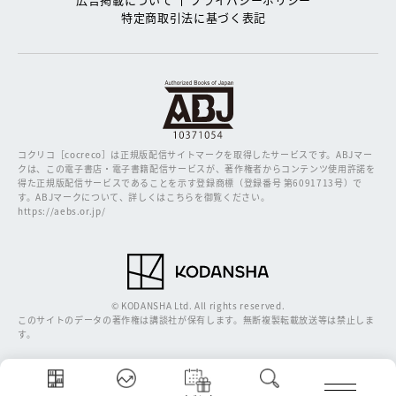
特定商取引法に基づく表記
コクリコ［cocreco］は正規版配信サイトマークを取得したサービスです。
ABJマー
クは、この電子書店・電子書籍配信サービスが、著作権者からコンテンツ使用許諾を
得た正規版配信サービスであることを示す登録商標（登録番号 第6091713号）で
す。ABJマークについて、詳しくはこちらを御覧ください。
https://aebs.or.jp/
© KODANSHA Ltd. All rights reserved.
このサイトのデータの著作権は講談社が保有します。無断複製転載放送等は禁止しま
す。