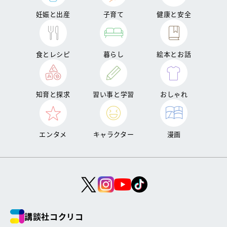
妊娠と出産
子育て
健康と安全
食とレシピ
暮らし
絵本とお話
知育と探求
習い事と学習
おしゃれ
エンタメ
キャラクター
漫画
講談社コクリコ