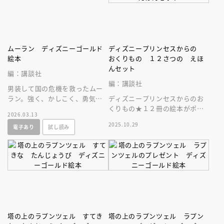
ムーラン ディズニーゴールド
ディズニープリンセスからの
絵本
おくりもの １２さつの えほ
んセット
編：講談社
編：講談社
男装して国の危機を救ったムー
ラン。強く、かしこく、勇気あ
ディズニープリンセスからのお
る女の子のお手本としてこども
くりもの★１２冊の絵本がポケ
2026.03.13
にぜひ読ませたい名作！
ット付き収納ブックに入ったス
2025.10.29
電子あり
試し読み
ペシャルな一冊。プレゼントに
も最適♪
塔の上のラプンツェル すてき
塔の上のラプンツェル ラプン