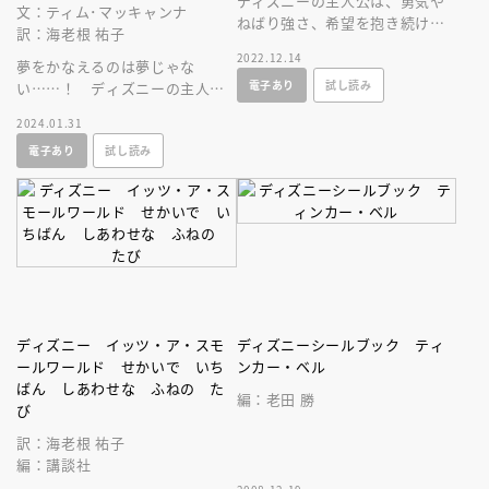
ディズニーの主人公は、勇気や
文：ティム･マッキャンナ
ねばり強さ、希望を抱き続ける
訳：海老根 祐子
など、こころに魔法を宿して、
2022.12.14
夢をかなえるのは夢じゃな
夢を叶えました。あなたも、き
電子あり
試し読み
い……！ ディズニーの主人公
っと大丈夫！
たちが送るメッセージ本。少し
2024.01.31
の勇気と前を向く気持ちの大切
電子あり
試し読み
さに気づく一冊。
ディズニー イッツ・ア・スモ
ディズニーシールブック ティ
ールワールド せかいで いち
ンカー・ベル
ばん しあわせな ふねの た
編：老田 勝
び
訳：海老根 祐子
編：講談社