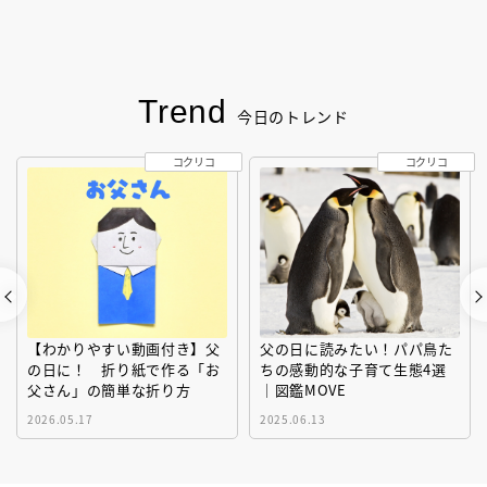
Trend
今日のトレンド
コクリコ
コクリコ
【わかりやすい動画付き】父
父の日に読みたい！パパ鳥た
の日に！ 折り紙で作る「お
ちの感動的な子育て生態4選
父さん」の簡単な折り方
｜図鑑MOVE
2026.05.17
2025.06.13