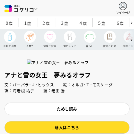
マイページ
0
1
2
3
4
5
6
歳
歳
歳
歳
歳
歳
歳
妊娠と出産
子育て
健康と安全
食とレシピ
暮らし
絵本とお話
知育と探
アナと雪の女王 夢みるオラフ
文：バーバラ･Ｊ･ヒックス 絵：オルガ･Ｔ･モスケーダ
訳：海老根 祐子 編：老田 勝
ためし読み
購入はこちら