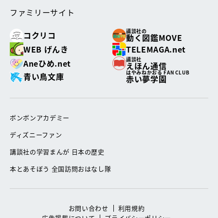
ファミリーサイト
講談社の
コクリコ
動く図鑑MOVE
WEB げんき
TELEMAGA.net
講談社
Aneひめ.net
えほん通信
はやみねかおる FAN CLUB
青い鳥文庫
赤い夢学園
ボンボンアカデミー
ディズニーファン
講談社の学習まんが 日本の歴史
本とあそぼう 全国訪問おはなし隊
お問い合わせ
利用規約
広告掲載について
プライバシーポリシー