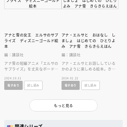
アナと雪の女王 エルサのサプ
アナ・エルサと おはなし し
ライズ ディズニーゴールド絵
ましょ はじめての ひとりよ
本
み アナ雪 きらきらえほん
編：講談社
編：講談社
アナ雪の短編アニメ「エルサの
アナ・エルサとお話ししている
サプライズ」を丈夫なボードブ
かのように楽しめる絵本。きら
ックで楽しもう！エルサとアナ
きらでコンパクトな一冊は、お
2024.10.31
2024.01.22
の可愛いパーティードレス姿も
子さんの宝物に！初めてのひと
電子あり
試し読み
電子あり
試し読み
必見です！
りよみにも。
もっと見る
関連シリーズ