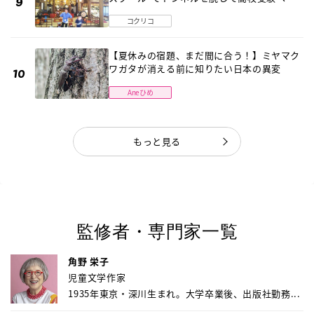
〔元野球少年の実話〕
コクリコ
【夏休みの宿題、まだ間に合う！】ミヤマク
ワガタが消える前に知りたい日本の異変
Aneひめ
もっと見る
監修者・専門家一覧
角野 栄子
児童文学作家
1935年東京・深川生まれ。大学卒業後、出版社勤務...