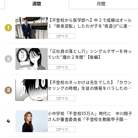
週間
月間
【不登校から医学部へ】中２で成績はオール
１「昼夜逆転」したわが子を”夜遊び”に連れ
出した母の気づき
コクリコ
「正社員の落とし穴」シングルマザーを待っ
ていた“魔の２年間”【後編】
コクリコ
【不登校のきっかけは先生でした】「カウン
セリングの時間」生徒の情報をバラしたの
は…《第２話》
コクリコ
小中学校「不登校35万人」時代に 中川翔子
さんが審査委員長「不登校生動画甲子園
2026」が開催
コクリコ