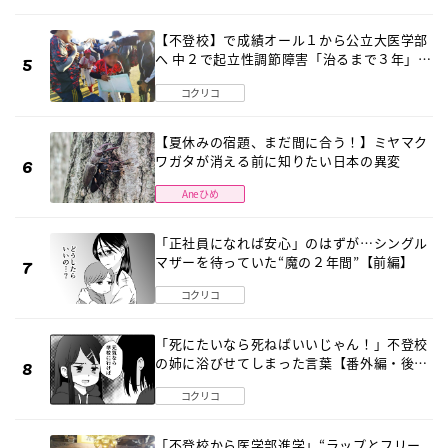
【不登校】で成績オール１から公立大医学部
へ 中２で起立性調節障害「治るまで３年」の
診断 そのとき母は
コクリコ
【夏休みの宿題、まだ間に合う！】ミヤマク
ワガタが消える前に知りたい日本の異変
Aneひめ
「正社員になれば安心」のはずが…シングル
マザーを待っていた“魔の２年間”【前編】
コクリコ
「死にたいなら死ねばいいじゃん！」不登校
の姉に浴びせてしまった言葉【番外編・後
編】
コクリコ
「不登校から医学部進学」“ラップとフリー