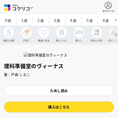
マイページ
0
1
2
3
4
5
6
歳
歳
歳
歳
歳
歳
歳
妊娠と出産
子育て
健康と安全
食とレシピ
暮らし
絵本とお話
知育と探
理科準備室のヴィーナス
著：戸森 しるこ
ためし読み
購入はこちら