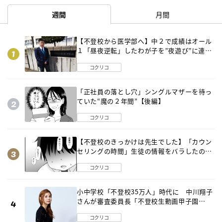
週間
月間
【不登校から医学部へ】中２で成績はオール
１「昼夜逆転」したわが子を”夜遊び”に連れ
出した母の気づき
コクリコ
「正社員の落とし穴」シングルマザーを待っ
ていた“魔の２年間”【後編】
コクリコ
【不登校のきっかけは先生でした】「カウン
セリングの時間」生徒の情報をバラしたの
は…《第２話》
コクリコ
小中学校「不登校35万人」時代に 中川翔子
さんが審査委員長「不登校生動画甲子園
2026」が開催
コクリコ