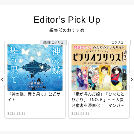
Editor’s Pick Up
編集部のおすすめ
講談社コクリコ
コクリコ
『神の蝶、舞う果て』公式サ
「竜が呼んだ娘」「ひなたと
イト
ひかり」「NO.６」……人気
児童書を漫画化！ マンガサ
イト『ビブリオシリウス』誕
2025.12.23
2025.03.28
生！