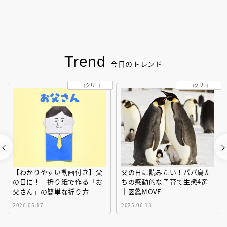
Trend
今日のトレンド
コクリコ
コクリコ
【わかりやすい動画付き】父
父の日に読みたい！パパ鳥た
の日に！ 折り紙で作る「お
ちの感動的な子育て生態4選
父さん」の簡単な折り方
｜図鑑MOVE
2026.05.17
2025.06.13