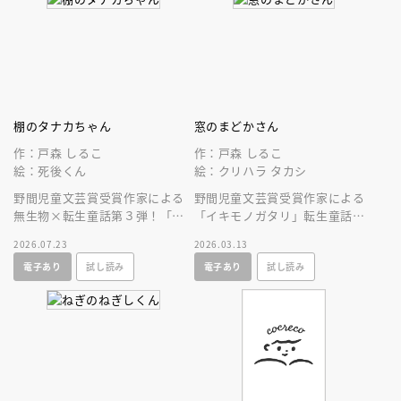
棚のタナカちゃん
窓のまどかさん
作：戸森 しるこ
作：戸森 しるこ
絵：死後くん
絵：クリハラ タカシ
野間児童文芸賞受賞作家による
野間児童文芸賞受賞作家による
無生物×転生童話第３弾！「私
「イキモノガタリ」転生童話リ
を買うなら物語もセットです」
ーズ第２弾！小学校の窓が謎解
2026.07.23
2026.03.13
しゃべる棚が語る雑貨の身の上
きをし、世界トラベルへ出発す
電子あり
試し読み
電子あり
試し読み
話。
る！