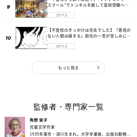
スクール”でトンネルを脱して高校受験へ
〔元野球少年の実話〕
コクリコ
【不登校のきっかけは先生でした】「意見の
ない人間は損する」担任の一言が苦しみに…
《第１話》
コクリコ
もっと見る
監修者・専門家一覧
角野 栄子
児童文学作家
1935年東京・深川生まれ。大学卒業後、出版社勤務...