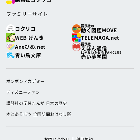
ファミリーサイト
講談社の
コクリコ
動く図鑑MOVE
WEB げんき
TELEMAGA.net
講談社
Aneひめ.net
えほん通信
はやみねかおる FAN CLUB
青い鳥文庫
赤い夢学園
ボンボンアカデミー
ディズニーファン
講談社の学習まんが 日本の歴史
本とあそぼう 全国訪問おはなし隊
お問い合わせ
利用規約