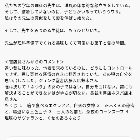
私たちの学年の理科の先生は、洋風の印象的な顔立ちをしている。
そして、結婚していないのに、子どもがいるっていうウワサ。
私はその先生の真似をして髪を伸ばし始めた。
そして、先生をみつめる生徒は、もうひとりいた。
先生が理科準備室でくれる美味しくて可愛いお菓子と愛の時間。
＜書店員さんからのコメント＞
遠い昔に味わった、他者を求めているのに、どうにもコントロール
できず、押し寄せる感情の疼きに翻弄されていた、あの頃の自分を
思い出しました。ジュンク堂書店藤沢店鈴木さん
瞳は決して「ふつう」の女の子ではない。自分を曲げない。誰にも
解決することができないはがゆさが切ない。長谷川書店ネスパ店永
島さん
もくじ １ 箸で食べるエクレアと、白衣の女神 ２ 正木くんの秘密
と、場違いな三色団子 ３ 三人の名前と、深夜のコーンスープ ４
塩味のサヴァランと、くせのあるふたり