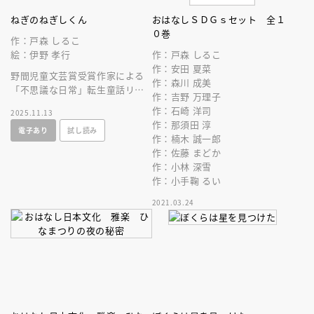
ねぎのねぎしくん
おはなしＳＤＧｓセット 全１
０巻
作：戸森 しるこ
絵：伊野 孝行
作：戸森 しるこ
作：安田 夏菜
野間児童文芸賞受賞作家による
作：森川 成美
「不思議な日常」転生童話リー
作：吉野 万理子
ズ第１弾！少年が死なないネギ
作：石崎 洋司
2025.11.13
から、幸せのありかたを、じわ
作：那須田 淳
電子あり
試し読み
じわ感じる！
作：楠木 誠一郎
作：佐藤 まどか
作：小林 深雪
作：小手鞠 るい
2021.03.24