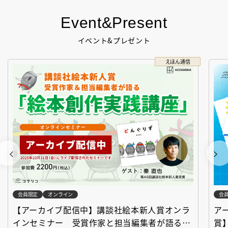
Event&Present
イベント&プレゼント
えほん通信
会員限定
オンライン
会
【アーカイブ配信中】講談社絵本新人賞オンラ
ア
インセミナー 受賞作家と担当編集者が語る
賞