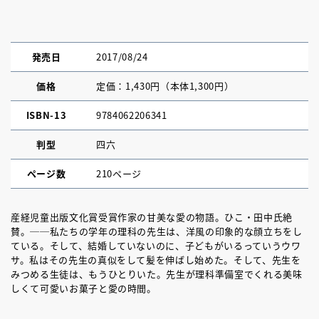
発売日
2017/08/24
価格
定価：1,430円（本体1,300円）
ISBN-13
9784062206341
判型
四六
ページ数
210ページ
産経児童出版文化賞受賞作家の甘美な愛の物語。ひこ・田中氏絶
賛。──私たちの学年の理科の先生は、洋風の印象的な顔立ちをし
ている。そして、結婚していないのに、子どもがいるっていうウワ
サ。私はその先生の真似をして髪を伸ばし始めた。そして、先生を
みつめる生徒は、もうひとりいた。先生が理科準備室でくれる美味
しくて可愛いお菓子と愛の時間。