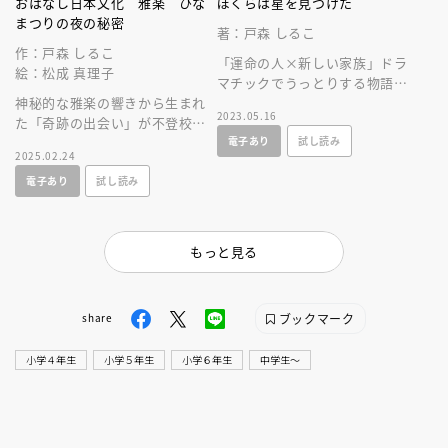
おはなし日本文化 雅楽 ひな
ぼくらは星を見つけた
まつりの夜の秘密
著：戸森 しるこ
作：戸森 しるこ
「運命の人×新しい家族」ドラ
絵：松成 真理子
マチックでうっとりする物語。
神秘的な雅楽の響きから生まれ
幸福な予感が幻想的な世界で描
2023.05.16
た「奇跡の出会い」が不登校の
かれる。野間児童文芸賞受賞作
電子あり
試し読み
少年の気持ちをかえる。
家の意欲作。
2025.02.24
電子あり
試し読み
もっと見る
ブックマーク
share
小学４年生
小学５年生
小学６年生
中学生〜