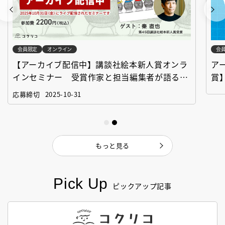
会員限定
オンライン
会
【アーカイブ配信中】講談社絵本新人賞オンラ
ア
インセミナー 受賞作家と担当編集者が語る
賞
「絵本創作実践講座」
作
応募締切
2025-10-31
もっと見る
Pick Up
ピックアップ記事