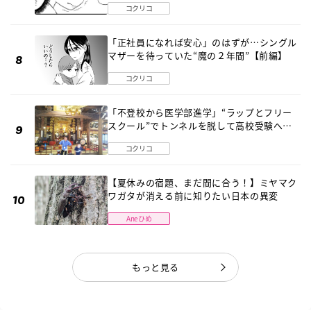
コクリコ
「正社員になれば安心」のはずが…シングル
マザーを待っていた“魔の２年間”【前編】
コクリコ
「不登校から医学部進学」“ラップとフリー
スクール”でトンネルを脱して高校受験へ
〔元野球少年の実話〕
コクリコ
【夏休みの宿題、まだ間に合う！】ミヤマク
ワガタが消える前に知りたい日本の異変
Aneひめ
もっと見る