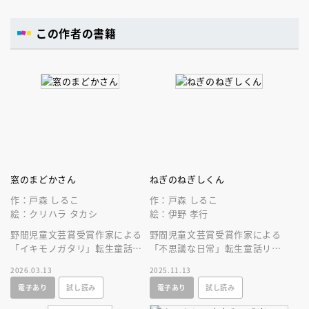
この作者の書籍
窓のまどかさん
ねぎのねぎしくん
作：戸森 しるこ
作：戸森 しるこ
絵：クリハラ タカシ
絵：伊野 孝行
野間児童文芸賞受賞作家による
野間児童文芸賞受賞作家による
「イキモノガタリ」転生童話リ
「不思議な日常」転生童話リー
ーズ第２弾！小学校の窓が謎解
ズ第１弾！少年が死なないネギ
2026.03.13
2025.11.13
きをし、世界トラベルへ出発す
から、幸せのありかたを、じわ
電子あり
試し読み
電子あり
試し読み
る！
じわ感じる！