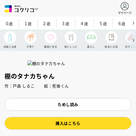
マイページ
0
1
2
3
4
5
6
歳
歳
歳
歳
歳
歳
歳
妊娠と出産
子育て
健康と安全
食とレシピ
暮らし
絵本とお話
知育と探
棚のタナカちゃん
作：戸森 しるこ 絵：死後くん
ためし読み
購入はこちら