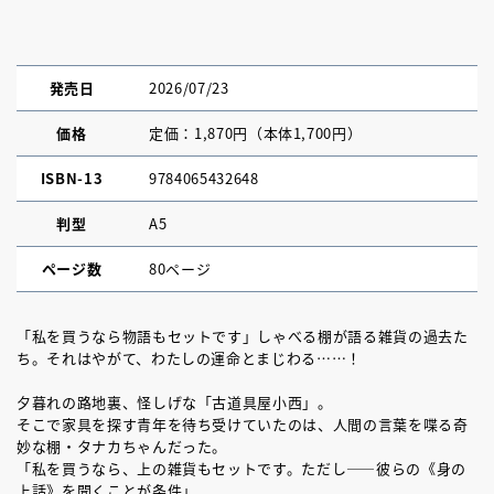
発売日
2026/07/23
価格
定価：1,870円（本体1,700円）
ISBN-13
9784065432648
判型
A5
ページ数
80ページ
「私を買うなら物語もセットです」しゃべる棚が語る雑貨の過去た
ち。それはやがて、わたしの運命とまじわる……！
夕暮れの路地裏、怪しげな「古道具屋小西」。
そこで家具を探す青年を待ち受けていたのは、人間の言葉を喋る奇
妙な棚・タナカちゃんだった。
「私を買うなら、上の雑貨もセットです。ただし――彼らの《身の
上話》を聞くことが条件」