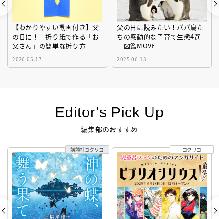
【わかりやすい動画付き】父
父の日に読みたい！パパ鳥た
の日に！ 折り紙で作る「お
ちの感動的な子育て生態4選
父さん」の簡単な折り方
｜図鑑MOVE
2026.05.17
2025.06.13
Editor’s Pick Up
編集部のおすすめ
講談社コクリコ
コクリコ