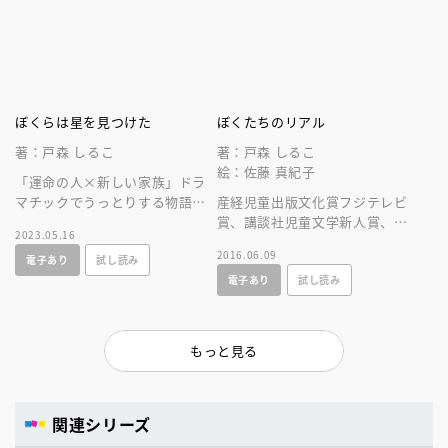
ぼくらは星を見つけた
ぼくたちのリアル
著：戸森 しるこ
著：戸森 しるこ
絵：佐藤 真紀子
「運命の人×新しい家族」ドラ
マチックでうっとりする物語。
産経児童出版文化賞フジテレビ
幸福な予感が幻想的な世界で描
賞、講談社児童文学新人賞、児
2023.05.16
かれる。野間児童文芸賞受賞作
童文芸新人賞受賞作。高学年の
2016.06.09
電子あり
試し読み
家の意欲作。
部課題図書にも選出。鮮烈なデ
電子あり
試し読み
ビュー作。
もっと見る
関連シリーズ