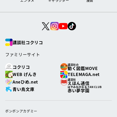
エンタメ
キャラクター
漫画
講談社コクリコ
ファミリーサイト
講談社の
コクリコ
動く図鑑MOVE
WEB げんき
TELEMAGA.net
講談社
Aneひめ.net
えほん通信
はやみねかおる FAN CLUB
青い鳥文庫
赤い夢学園
ボンボンアカデミー