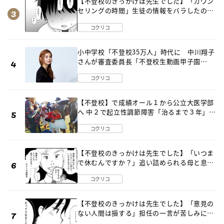
【不登校のきっかけは先生でした】「カウン
セリングの時間」生徒の情報をバラしたの
は…《第２話》
コクリコ
小中学校「不登校35万人」時代に 中川翔子
さんが審査委員長「不登校生動画甲子園
2026」が開催
コクリコ
【不登校】で成績オール１から公立大医学部
へ 中２で起立性調節障害「治るまで３年」の
診断 そのとき母は
コクリコ
【不登校のきっかけは先生でした】「いつま
で休むんですか？」追い詰められる母と息子
《第６話》
コクリコ
【不登校のきっかけは先生でした】「意見の
ない人間は損する」担任の一言が苦しみに…
《第１話》