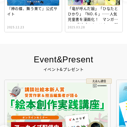
『神の蝶、舞う果て』公式サ
「竜が呼んだ娘」「ひなたと
イト
ひかり」「NO.６」……人気
児童書を漫画化！ マンガサ
イト『ビブリオシリウス』誕
2025.12.23
2025.03.28
生！
Event&Present
イベント&プレゼント
えほん通信