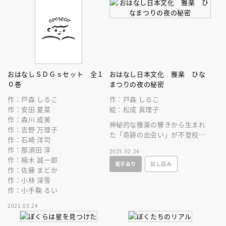
おはなしＳＤＧｓセット 全１
おはなし日本文化 雅楽 ひな
０巻
まつりの夜の秘密
作：戸森 しるこ
作：戸森 しるこ
作：安田 夏菜
絵：松成 真理子
作：森川 成美
神秘的な雅楽の響きから生まれ
作：吉野 万理子
た「奇跡の出会い」が不登校の
作：石崎 洋司
少年の気持ちをかえる。
作：那須田 淳
2025.02.24
作：楠木 誠一郎
電子あり
試し読み
作：佐藤 まどか
作：小林 深雪
作：小手鞠 るい
2021.03.24