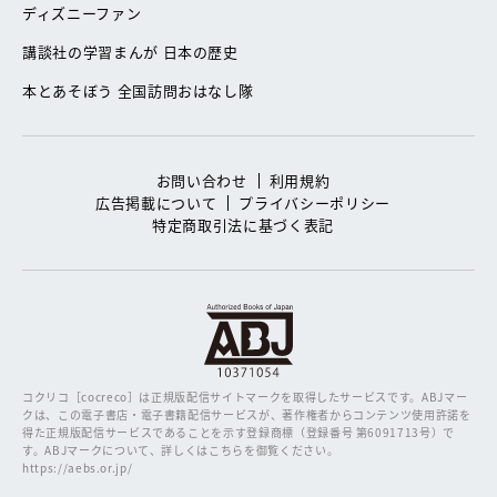
ディズニーファン
講談社の学習まんが 日本の歴史
本とあそぼう 全国訪問おはなし隊
お問い合わせ
利用規約
広告掲載について
プライバシーポリシー
特定商取引法に基づく表記
コクリコ［cocreco］は正規版配信サイトマークを取得したサービスです。
ABJマー
クは、この電子書店・電子書籍配信サービスが、著作権者からコンテンツ使用許諾を
得た正規版配信サービスであることを示す登録商標（登録番号 第6091713号）で
す。ABJマークについて、詳しくはこちらを御覧ください。
https://aebs.or.jp/