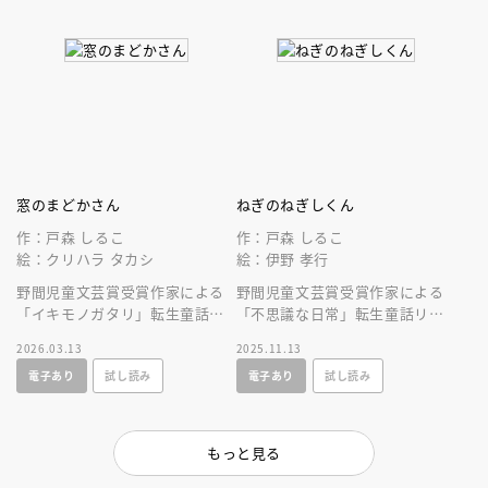
窓のまどかさん
ねぎのねぎしくん
作：戸森 しるこ
作：戸森 しるこ
絵：クリハラ タカシ
絵：伊野 孝行
野間児童文芸賞受賞作家による
野間児童文芸賞受賞作家による
「イキモノガタリ」転生童話リ
「不思議な日常」転生童話リー
ーズ第２弾！小学校の窓が謎解
ズ第１弾！少年が死なないネギ
2026.03.13
2025.11.13
きをし、世界トラベルへ出発す
から、幸せのありかたを、じわ
電子あり
試し読み
電子あり
試し読み
る！
じわ感じる！
もっと見る