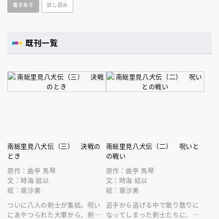
電子あり
試し読み
既刊一覧
南総里見八犬伝（三） 決戦の
南総里見八犬伝（二） 呪いと
とき
の戦い
原作：曲亭 馬琴
原作：曲亭 馬琴
文：時海 結以
文：時海 結以
絵：亜沙美
絵：亜沙美
ついに八人の剣士が集結。呪い
追手から逃げる中で散り散りに
にあやつられた大軍から、剣士
なってしまった剣士たちに、呪