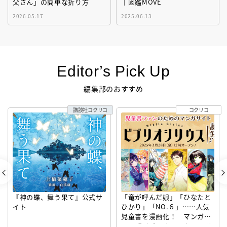
父さん」の簡単な折り方
｜図鑑MOVE
2026.05.17
2025.06.13
Editor’s Pick Up
編集部のおすすめ
講談社コクリコ
コクリコ
『神の蝶、舞う果て』公式サ
「竜が呼んだ娘」「ひなたと
イト
ひかり」「NO.６」……人気
児童書を漫画化！ マンガサ
イト『ビブリオシリウス』誕