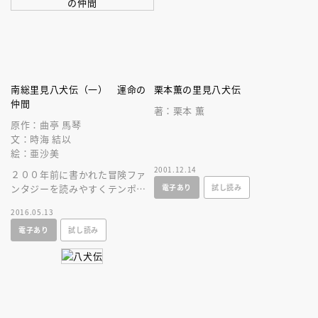
南総里見八犬伝（一） 運命の
栗本薫の里見八犬伝
仲間
著：栗本 薫
原作：曲亭 馬琴
文：時海 結以
絵：亜沙美
2001.12.14
２００年前に書かれた冒険ファ
電子あり
試し読み
ンタジーを読みやすくテンポの
いい現代語訳で。呪いを破る八
2016.05.13
犬士の出会いと友情を描く第１
電子あり
試し読み
巻。