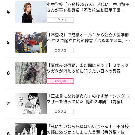
小中学校「不登校35万人」時代に 中川翔子
さんが審査委員長「不登校生動画甲子園
2026」が開催
コクリコ
【不登校】で成績オール１から公立大医学部
へ 中２で起立性調節障害「治るまで３年」の
診断 そのとき母は
コクリコ
【夏休みの宿題、まだ間に合う！】ミヤマク
ワガタが消える前に知りたい日本の異変
Aneひめ
「正社員になれば安心」のはずが…シングル
マザーを待っていた“魔の２年間”【前編】
コクリコ
「死にたいなら死ねばいいじゃん！」不登校
の姉に浴びせてしまった言葉【番外編・後