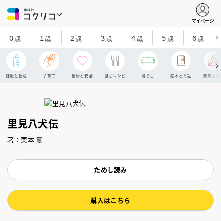
マイページ
0
1
2
3
4
5
6
歳
歳
歳
歳
歳
歳
歳
妊娠と出産
子育て
健康と安全
食とレシピ
暮らし
絵本とお話
知育と探
里見八犬伝
著：栗本 薫
ためし読み
購入はこちら