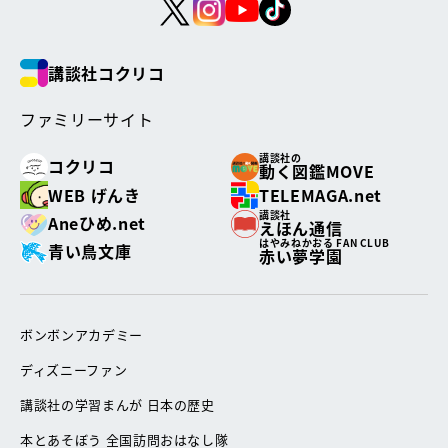
講談社コクリコ
ファミリーサイト
講談社の
コクリコ
動く図鑑MOVE
WEB げんき
TELEMAGA.net
講談社
Aneひめ.net
えほん通信
はやみねかおる FAN CLUB
青い鳥文庫
赤い夢学園
ボンボンアカデミー
ディズニーファン
講談社の学習まんが 日本の歴史
本とあそぼう 全国訪問おはなし隊