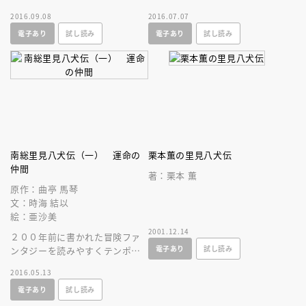
たちは里見の国を守り、呪いを
いが襲いかかる！ 親兵衛は行
2016.09.08
2016.07.07
断ちきることができるのか！？
方不明、残り二人の剣士はどこ
電子あり
試し読み
電子あり
試し読み
に？
南総里見八犬伝（一） 運命の
栗本薫の里見八犬伝
仲間
著：栗本 薫
原作：曲亭 馬琴
文：時海 結以
絵：亜沙美
2001.12.14
２００年前に書かれた冒険ファ
電子あり
試し読み
ンタジーを読みやすくテンポの
いい現代語訳で。呪いを破る八
2016.05.13
犬士の出会いと友情を描く第１
電子あり
試し読み
巻。