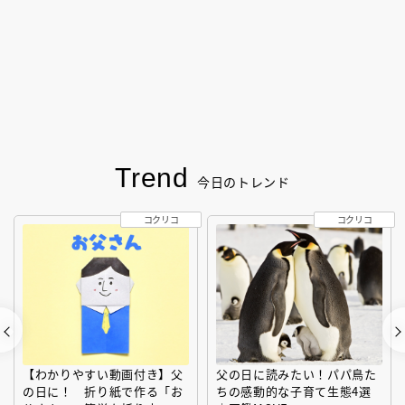
Trend
今日のトレンド
コクリコ
コクリコ
【わかりやすい動画付き】父
父の日に読みたい！パパ鳥た
の日に！ 折り紙で作る「お
ちの感動的な子育て生態4選