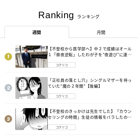
Ranking
ランキング
週間
月間
【不登校から医学部へ】中２で成績はオール
１「昼夜逆転」したわが子を”夜遊び”に連れ
出した母の気づき
コクリコ
「正社員の落とし穴」シングルマザーを待っ
ていた“魔の２年間”【後編】
コクリコ
【不登校のきっかけは先生でした】「カウン
セリングの時間」生徒の情報をバラしたの
は…《第２話》
コクリコ