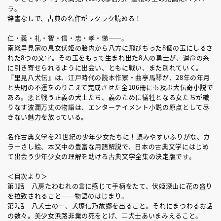
ラ。
辞書なしで、古典の名作がラクラク読める！
仁・義・礼・智・信・忠・孝・悌――。
南総里見家の息女伏姫の胎内から八方に飛びちった8個の玉にしるさ
れた8つの文字。その玉をもって生まれ出た8人の勇士が、運命の糸
に引き寄せられるように出会い、ともに戦い、また別れていく。
『里見八犬伝』は、江戸時代の読本作家・曲亭馬琴が、28年の年月
と失明の不運をのりこえて完成させた全106冊にも及ぶ大伝奇小説で
ある。悪と戦う正義の犬士たち、義のために犠牲となる女たちが織
りなす波瀾万丈の物語は、エンターテイメント小説の原点として尽
きない魅力を放っている。
名作古典文学を21世紀の少年少女たちに！読みやすいふりがな、カ
ラーさし絵、本文中の豊富な用語解説で、日本の古典文学にはじめ
て出会う少年少女の理解を助ける古典文学全集の決定版です。
＜目次より＞
第1話 八房たわむれの言に感じて手柄をたて、伏姫深山に花の盛り
を拉致されること――物語のはじまり。
第2話 八犬士の一、犬塚信乃故郷を出ること。それにまつわるお話
の数々。美少女浜路非業の死をとげ、二犬士あいまみえること。