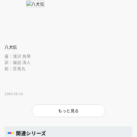
八犬伝
著：滝沢 馬琴
訳：福田 清人
絵：百鬼丸
1990.09.10
もっと見る
関連シリーズ