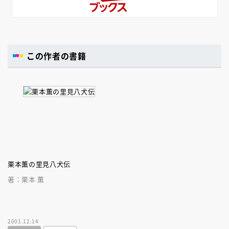
この作者の書籍
栗本薫の里見八犬伝
著：栗本 薫
2001.12.14