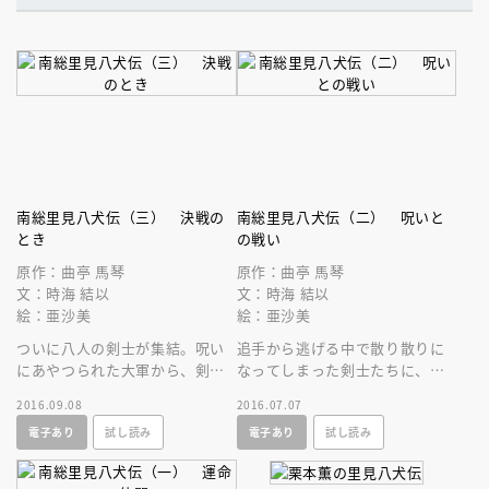
南総里見八犬伝（三） 決戦の
南総里見八犬伝（二） 呪いと
とき
の戦い
原作：曲亭 馬琴
原作：曲亭 馬琴
文：時海 結以
文：時海 結以
絵：亜沙美
絵：亜沙美
ついに八人の剣士が集結。呪い
追手から逃げる中で散り散りに
にあやつられた大軍から、剣士
なってしまった剣士たちに、呪
たちは里見の国を守り、呪いを
いが襲いかかる！ 親兵衛は行
2016.09.08
2016.07.07
断ちきることができるのか！？
方不明、残り二人の剣士はどこ
電子あり
試し読み
電子あり
試し読み
に？