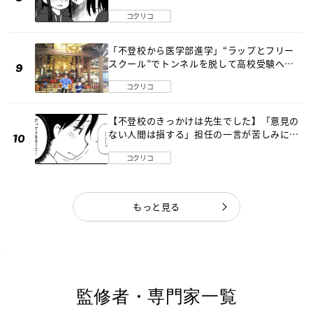
編】
コクリコ
「不登校から医学部進学」“ラップとフリー
スクール”でトンネルを脱して高校受験へ
〔元野球少年の実話〕
コクリコ
【不登校のきっかけは先生でした】「意見の
ない人間は損する」担任の一言が苦しみに…
《第１話》
コクリコ
もっと見る
監修者・専門家一覧