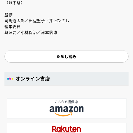
（以下略）
監修
司馬遼太郎／田辺聖子／井上ひさし
編集委員
興津要／小林保治／津本信博
ためし読み
オンライン書店