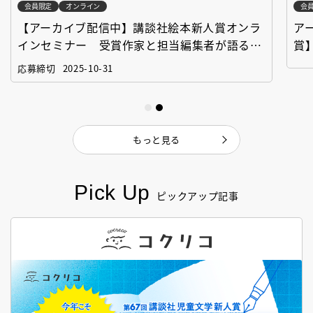
会員限定
オンライン
会
【アーカイブ配信中】講談社絵本新人賞オンラ
ア
インセミナー 受賞作家と担当編集者が語る
賞
「絵本創作実践講座」
作
応募締切
2025-10-31
もっと見る
Pick Up
ピックアップ記事