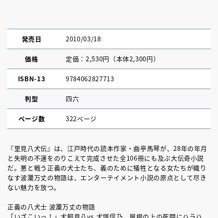
発売日
2010/03/18
価格
定価：2,530円（本体2,300円）
ISBN-13
9784062827713
判型
四六
ページ数
322ページ
『里見八犬伝』は、江戸時代の読本作家・曲亭馬琴が、28年の年月
と失明の不運をのりこえて完成させた全106冊にも及ぶ大伝奇小説
だ。悪と戦う正義の犬士たち、義のために犠牲となる女たちが織り
なす波瀾万丈の物語は、エンターテイメント小説の原点として尽き
ない魅力を放つ。
正義の八犬士 波瀾万丈の物語
「いざこいっ！」犬飼見八vs.犬塚信乃、屋根の上の死闘にハラハ