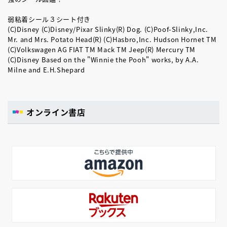
弱粘着シール３シート付き
(C)Disney (C)Disney/Pixar Slinky(R) Dog. (C)Poof-Slinky,Inc.
Mr. and Mrs. Potato Head(R) (C)Hasbro,Inc. Hudson Hornet TM
(C)Volkswagen AG FIAT TM Mack TM Jeep(R) Mercury TM
(C)Disney Based on the "Winnie the Pooh" works, by A.A.
Milne and E.H.Shepard
オンライン書店