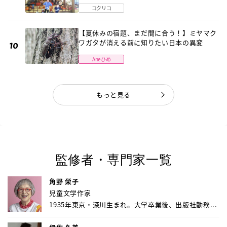
〔元野球少年の実話〕
コクリコ
【夏休みの宿題、まだ間に合う！】ミヤマク
ワガタが消える前に知りたい日本の異変
Aneひめ
もっと見る
監修者・専門家一覧
角野 栄子
児童文学作家
1935年東京・深川生まれ。大学卒業後、出版社勤務...