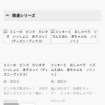
関連シリーズ
ミニーの ピンク だいすき
ミッキーと おしゃべり リズ
いっしょに あそぶっく（ディ
ムえほん 赤ちゃんも ノリノ
ズニーブックス）
リ♪
編：講談社
編：講談社
ピンク好き集まれ～！ 大好き
曲にあわせて、お顔をタッ
なピンクとミニーと一緒に、い
チ！ ミッキーがおしゃべりし
つでもどこでも遊べるお楽しみ
てくれるよ！ 赤ちゃんの感性
2025.02.25
2024.11.04
ブック！ おでかけに最適なミ
を刺激するミッキーのリズムあ