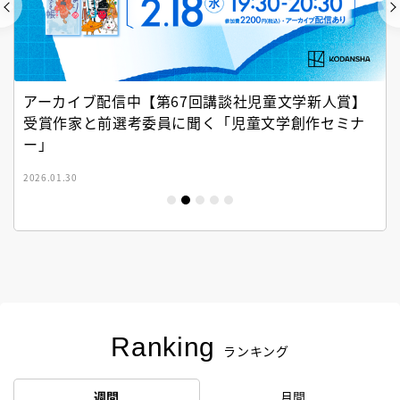
アーカイブ配信中【第67回講談社児童文学新人賞】
受賞作家と前選考委員に聞く「児童文学創作セミナ
ー」
2026.01.30
Ranking
ランキング
週間
月間