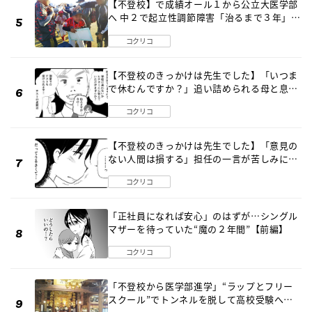
【不登校】で成績オール１から公立大医学部
へ 中２で起立性調節障害「治るまで３年」の
診断 そのとき母は
コクリコ
【不登校のきっかけは先生でした】「いつま
で休むんですか？」追い詰められる母と息子
《第６話》
コクリコ
【不登校のきっかけは先生でした】「意見の
ない人間は損する」担任の一言が苦しみに…
《第１話》
コクリコ
「正社員になれば安心」のはずが…シングル
マザーを待っていた“魔の２年間”【前編】
コクリコ
「不登校から医学部進学」“ラップとフリー
スクール”でトンネルを脱して高校受験へ