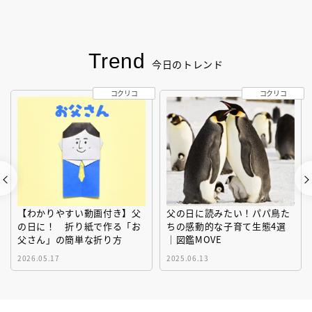
Trend
今日のトレンド
コクリコ
コクリコ
【わかりやすい動画付き】父
父の日に読みたい！パパ鳥た
の日に！ 折り紙で作る「お
ちの感動的な子育て生態4選
父さん」の簡単な折り方
｜図鑑MOVE
2026.05.17
2025.06.13