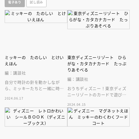
電子あり
試し読み
ニサイズ★
そび絵本！
ミッキーの たのしい とけい
東京ディズニーリゾート ひら
えほん
がな・カタカナカード たっぷ
りあそべる
編：講談社
編：講談社
自分で時計の針を動かしなが
ら、ミッキーたちと一緒に時計
おうちディズニー！東京ディズ
の読み方が学べる「とけいえほ
ニーリゾートのカードで遊びな
2024.06.17
ん」。３歳からの知育に！回せ
がら、ひらがな・カタカナが覚
2024.04.15
る時計つき。
えられる！５つの遊び＆カード
９２枚入！