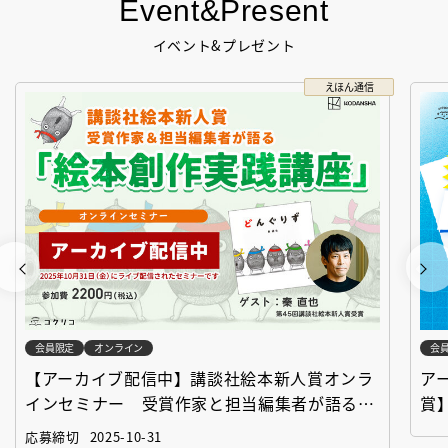
Event&Present
イベント&プレゼント
えほん通信
会員限定
オンライン
会
【アーカイブ配信中】講談社絵本新人賞オンラ
ア
インセミナー 受賞作家と担当編集者が語る
賞
「絵本創作実践講座」
作
応募締切
2025-10-31