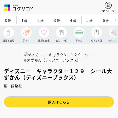
マイページ
0
1
2
3
4
5
6
歳
歳
歳
歳
歳
歳
歳
妊娠と出産
子育て
健康と安全
食とレシピ
暮らし
絵本とお話
知育と探
ディズニー キャラクター１２９ シール大
ずかん（ディズニーブックス）
編：講談社
購入はこちら