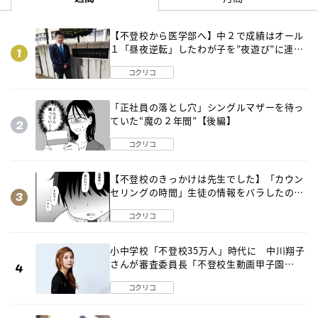
【不登校から医学部へ】中２で成績はオール
１「昼夜逆転」したわが子を”夜遊び”に連れ
出した母の気づき
コクリコ
「正社員の落とし穴」シングルマザーを待っ
ていた“魔の２年間”【後編】
コクリコ
【不登校のきっかけは先生でした】「カウン
セリングの時間」生徒の情報をバラしたの
は…《第２話》
コクリコ
小中学校「不登校35万人」時代に 中川翔子
さんが審査委員長「不登校生動画甲子園
2026」が開催
コクリコ