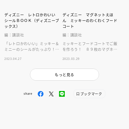
ディズニー レトロかわいい
ディズニー マグネットえほ
シールＢＯＯＫ（ディズニーブ
ん ミッキーのわくわくフード
ックス）
コート
編：講談社
編：講談社
「レトロかわいい」ミッキー＆
ミッキーとフードコートでご飯
ミニーのシールがたっぷり！
を作ろう！ ８９枚のマグネッ
な、大人も嬉しいシールブッ
トを組み合わせて遊ぶことで食
2023.04.27
2023.03.29
ク。メッセージカード付き。
育に役立ちます。場所を取らな
い絵本サイズ
もっと見る
ブックマーク
share