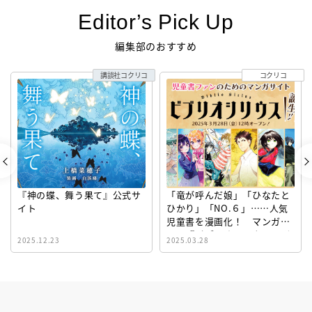
Editor’s Pick Up
編集部のおすすめ
講談社コクリコ
コクリコ
『神の蝶、舞う果て』公式サ
「竜が呼んだ娘」「ひなたと
イト
ひかり」「NO.６」……人気
児童書を漫画化！ マンガサ
イト『ビブリオシリウス』誕
2025.12.23
2025.03.28
生！