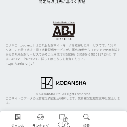
特定商取引法に基づく表記
コクリコ［cocreco］は正規版配信サイトマークを取得したサービスです。
ABJマー
クは、この電子書店・電子書籍配信サービスが、著作権者からコンテンツ使用許諾を
得た正規版配信サービスであることを示す登録商標（登録番号 第6091713号）で
す。ABJマークについて、詳しくはこちらを御覧ください。
https://aebs.or.jp/
© KODANSHA Ltd. All rights reserved.
このサイトのデータの著作権は講談社が保有します。無断複製転載放送等は禁止しま
す。
イベント
ジャンル
ランキング
検索
プレゼント