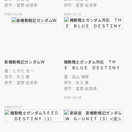
原作：富野 由悠季
原作：富野 由悠季
2003.10.06
2003.12.01
新機動戦記ガンダムＷ
機動戦士ガンダム外伝 ＴＨ
Ｅ ＢＬＵＥ ＤＥＳＴＩＮＹ
著：ときた 洸一
原作：矢立 肇
著：高山 瑞穂
原作：富野 由悠季
原作：矢立 肇
原作：富野 由悠季
2005.02.04
1995.07.17