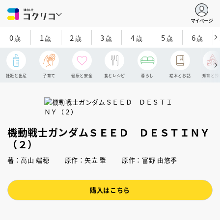
マイページ
0
1
2
3
4
5
6
歳
歳
歳
歳
歳
歳
歳
妊娠と出産
子育て
健康と安全
食とレシピ
暮らし
絵本とお話
知育と探
機動戦士ガンダムＳＥＥＤ ＤＥＳＴＩＮＹ
（２）
著：高山 端穂 原作：矢立 肇 原作：富野 由悠季
購入はこちら