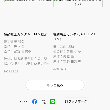
機動戦士ガンダム ＭＳ戦記
機動戦士ガンダムＡＬＩＶＥ
（５）
著：近藤 和久
原作：矢立 肇
著：高山 瑞穂
原作：富野 由悠季
その他：皆川 ゆか
原作：矢立 肇
待望のＭＳ戦記がＫＰＣに登
原作：富野 由悠季
場。今読んでも新しいその物語
をすべてのジオンファンに贈
2008.12.17
2009.01.28
る！
もっと見る
ブックマーク
share