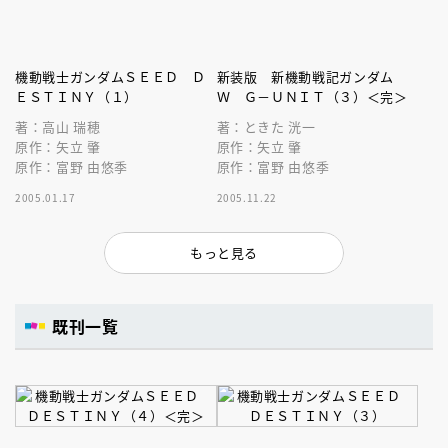
機動戦士ガンダムＳＥＥＤ Ｄ
新装版 新機動戦記ガンダム
ＥＳＴＩＮＹ（１）
Ｗ Ｇ－ＵＮＩＴ（３）＜完＞
著：高山 瑞穂
著：ときた 洸一
原作：矢立 肇
原作：矢立 肇
原作：富野 由悠季
原作：富野 由悠季
2005.01.17
2005.11.22
もっと見る
既刊一覧