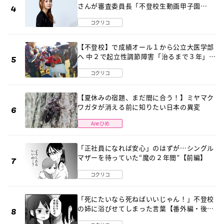
さんが審査委員長「不登校生動画甲子園
2026」が開催
コクリコ
【不登校】で成績オール１から公立大医学部
へ 中２で起立性調節障害「治るまで３年」の
診断 そのとき母は
コクリコ
【夏休みの宿題、まだ間に合う！】ミヤマク
ワガタが消える前に知りたい日本の異変
Aneひめ
「正社員になれば安心」のはずが…シングル
マザーを待っていた“魔の２年間”【前編】
コクリコ
「死にたいなら死ねばいいじゃん！」不登校
の姉に浴びせてしまった言葉【番外編・後
編】