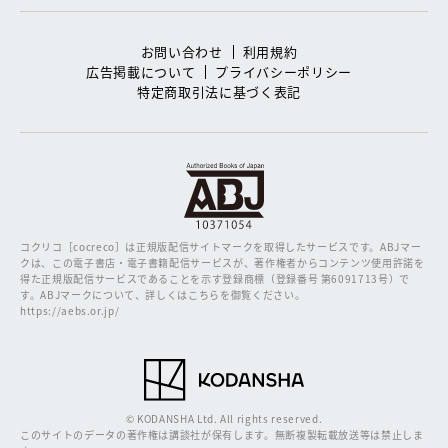
お問い合わせ
利用規約
広告掲載について
プライバシーポリシー
特定商取引法に基づく表記
コクリコ［cocreco］は正規版配信サイトマークを取得したサービスです。
ABJマー
クは、この電子書店・電子書籍配信サービスが、著作権者からコンテンツ使用許諾を
得た正規版配信サービスであることを示す登録商標（登録番号 第6091713号）で
す。ABJマークについて、詳しくはこちらを御覧ください。
https://aebs.or.jp/
© KODANSHA Ltd. All rights reserved.
このサイトのデータの著作権は講談社が保有します。無断複製転載放送等は禁止しま