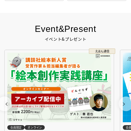
Event&Present
イベント&プレゼント
えほん通信
会員限定
オンライン
会