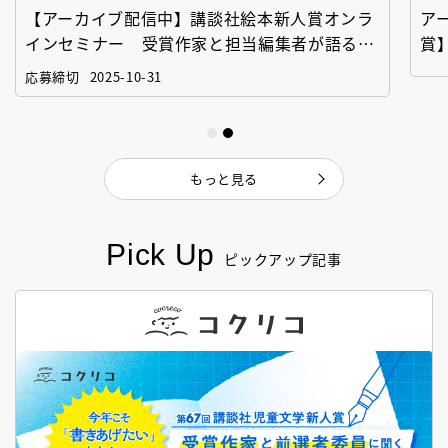
【アーカイブ配信中】講談社絵本新人賞オンラ
ア
インセミナー 受賞作家と担当編集者が語る
賞
「絵本創作実践講座」
作
応募締切
2025-10-31
もっと見る
Pick Up
ピックアップ記事