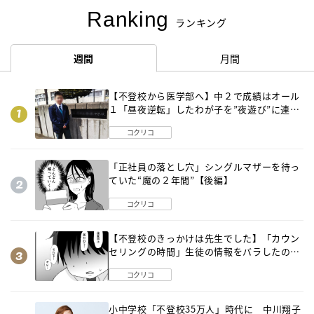
Ranking
ランキング
週間
月間
【不登校から医学部へ】中２で成績はオール
１「昼夜逆転」したわが子を”夜遊び”に連れ
出した母の気づき
コクリコ
「正社員の落とし穴」シングルマザーを待っ
ていた“魔の２年間”【後編】
コクリコ
【不登校のきっかけは先生でした】「カウン
セリングの時間」生徒の情報をバラしたの
は…《第２話》
コクリコ
小中学校「不登校35万人」時代に 中川翔子