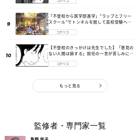
コクリコ
「不登校から医学部進学」“ラップとフリー
スクール”でトンネルを脱して高校受験へ
〔元野球少年の実話〕
コクリコ
【不登校のきっかけは先生でした】「意見の
ない人間は損する」担任の一言が苦しみに…
《第１話》
コクリコ
もっと見る
監修者・専門家一覧
角野 栄子