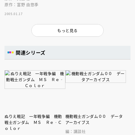
原作：富野 由悠季
2005.01.17
もっと見る
関連シリーズ
ぬりえ戦記 一年戦争編 機動
機動戦士ガンダム００ データ
戦士ガンダム ＭＳ Ｒｅ‐Ｃ
アーカイブス
ｏｌｏｒ
編：講談社