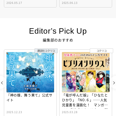
2026.05.17
2025.06.13
Editor’s Pick Up
編集部のおすすめ
講談社コクリコ
コクリコ
『神の蝶、舞う果て』公式サ
「竜が呼んだ娘」「ひなたと
イト
ひかり」「NO.６」……人気
児童書を漫画化！ マンガサ
イト『ビブリオシリウス』誕
2025.12.23
2025.03.28
生！