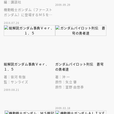
編：講談社
2009.09.29
機動戦士ガンダム（ファースト
ガンダム）に登場するＭＳを自
由に彩色できる、大人のぬり絵
2016.07.26
が登場だ！
総解説ガンダム事典Ｖｅｒ．
ガンダムパイロット列伝 蒼穹
１．５
の勇者達
著：皆河 有伽
著：沖 一
監：サンライズ
原作：矢立 肇
原作：富野 由悠季
2009.08.21
2009.03.18