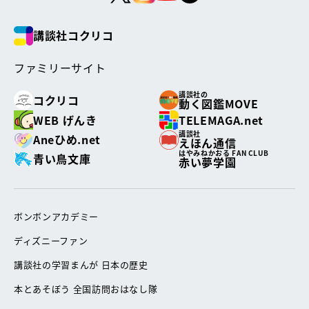
講談社コクリコ
ファミリーサイト
講談社の
コクリコ
動く図鑑MOVE
WEB げんき
TELEMAGA.net
講談社
Aneひめ.net
えほん通信
はやみねかおる FAN CLUB
青い鳥文庫
赤い夢学園
ボンボンアカデミー
ディズニーファン
講談社の学習まんが 日本の歴史
本とあそぼう 全国訪問おはなし隊