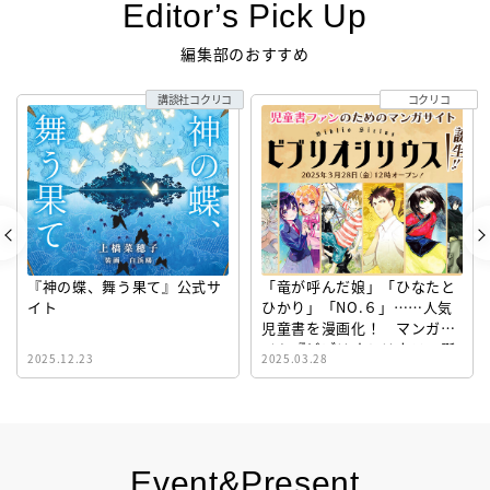
Editor’s Pick Up
編集部のおすすめ
講談社コクリコ
コクリコ
『神の蝶、舞う果て』公式サ
「竜が呼んだ娘」「ひなたと
イト
ひかり」「NO.６」……人気
児童書を漫画化！ マンガサ
イト『ビブリオシリウス』誕
2025.12.23
2025.03.28
生！
Event&Present