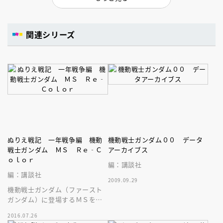
関連シリーズ
ぬりえ戦記 一年戦争編 機動
機動戦士ガンダム００ データ
戦士ガンダム ＭＳ Ｒｅ‐Ｃ
アーカイブス
ｏｌｏｒ
編：講談社
編：講談社
2009.09.29
機動戦士ガンダム（ファースト
ガンダム）に登場するＭＳを自
由に彩色できる、大人のぬり絵
2016.07.26
が登場だ！