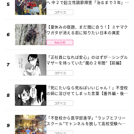
へ 中２で起立性調節障害「治るまで３年」の
診断 そのとき母は
コクリコ
【夏休みの宿題、まだ間に合う！】ミヤマク
ワガタが消える前に知りたい日本の異変
Aneひめ
「正社員になれば安心」のはずが…シングル
マザーを待っていた“魔の２年間”【前編】
コクリコ
「死にたいなら死ねばいいじゃん！」不登校
の姉に浴びせてしまった言葉【番外編・後
編】
コクリコ
「不登校から医学部進学」“ラップとフリー
スクール”でトンネルを脱して高校受験へ
〔元野球少年の実話〕
コクリコ