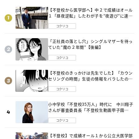
【不登校から医学部へ】中２で成績はオール
１「昼夜逆転」したわが子を”夜遊び”に連れ
出した母の気づき
コクリコ
「正社員の落とし穴」シングルマザーを待っ
ていた“魔の２年間”【後編】
コクリコ
【不登校のきっかけは先生でした】「カウン
セリングの時間」生徒の情報をバラしたの
は…《第２話》
コクリコ
小中学校「不登校35万人」時代に 中川翔子
さんが審査委員長「不登校生動画甲子園
2026」が開催
コクリコ
【不登校】で成績オール１から公立大医学部