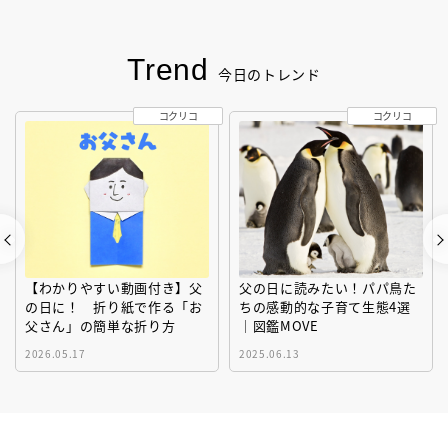
Trend
今日のトレンド
コクリコ
コクリコ
【わかりやすい動画付き】父
父の日に読みたい！パパ鳥た
の日に！ 折り紙で作る「お
ちの感動的な子育て生態4選
父さん」の簡単な折り方
｜図鑑MOVE
2026.05.17
2025.06.13