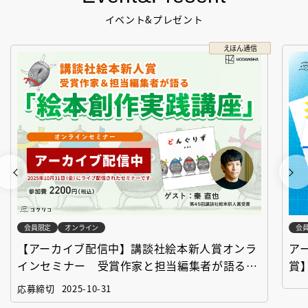
イベント&プレゼント
えほん通信
会員限定
オンライン
会
【アーカイブ配信中】講談社絵本新人賞オンラ
ア
インセミナー 受賞作家と担当編集者が語る
賞
「絵本創作実践講座」
作
応募締切
2025-10-31