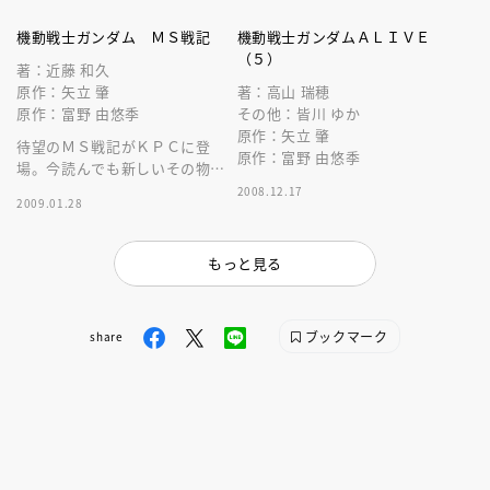
機動戦士ガンダム ＭＳ戦記
機動戦士ガンダムＡＬＩＶＥ
（５）
著：近藤 和久
原作：矢立 肇
著：高山 瑞穂
原作：富野 由悠季
その他：皆川 ゆか
原作：矢立 肇
待望のＭＳ戦記がＫＰＣに登
原作：富野 由悠季
場。今読んでも新しいその物語
をすべてのジオンファンに贈
2008.12.17
2009.01.28
る！
もっと見る
ブックマーク
share