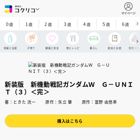
マイページ
0
1
2
3
4
5
6
歳
歳
歳
歳
歳
歳
歳
妊娠と出産
子育て
健康と安全
食とレシピ
暮らし
絵本とお話
知育と探
新装版 新機動戦記ガンダムＷ Ｇ－ＵＮＩ
Ｔ（３）＜完＞
著：ときた 洸一 原作：矢立 肇 原作：富野 由悠季
購入はこちら