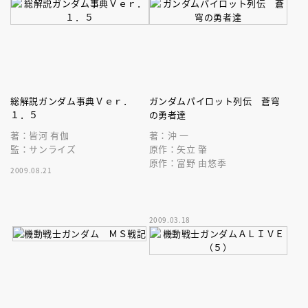
総解説ガンダム事典Ｖｅｒ．
ガンダムパイロット列伝 蒼穹
１．５
の勇者達
著：皆河 有伽
著：沖 一
監：サンライズ
原作：矢立 肇
原作：富野 由悠季
2009.08.21
2009.03.18