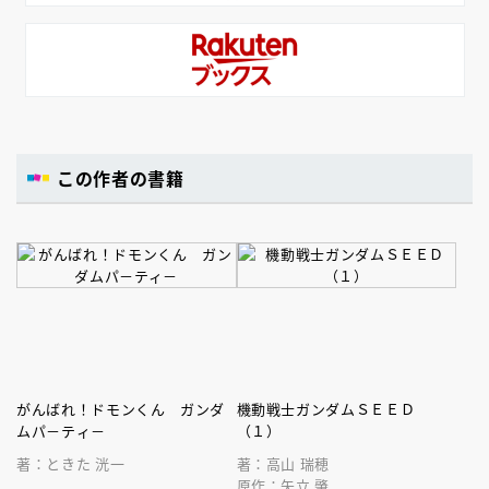
この作者の書籍
がんばれ！ドモンくん ガンダ
機動戦士ガンダムＳＥＥＤ
ムパ－ティ－
（１）
著：ときた 洸一
著：高山 瑞穂
原作：矢立 肇