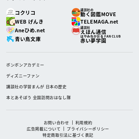
講談社の
コクリコ
動く図鑑MOVE
WEB げんき
TELEMAGA.net
講談社
Aneひめ.net
えほん通信
はやみねかおる FAN CLUB
青い鳥文庫
赤い夢学園
ボンボンアカデミー
ディズニーファン
講談社の学習まんが 日本の歴史
本とあそぼう 全国訪問おはなし隊
お問い合わせ
利用規約
広告掲載について
プライバシーポリシー
特定商取引法に基づく表記