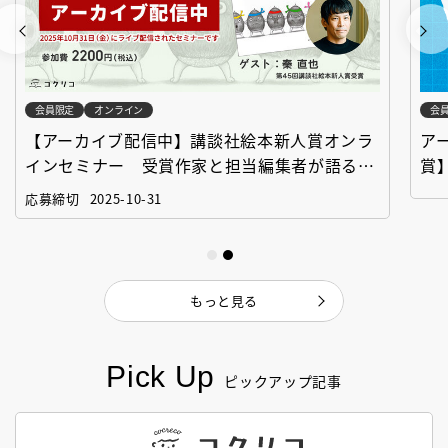
会員限定
オンライン
会
【アーカイブ配信中】講談社絵本新人賞オンラ
ア
インセミナー 受賞作家と担当編集者が語る
賞
「絵本創作実践講座」
作
応募締切
2025-10-31
もっと見る
Pick Up
ピックアップ記事