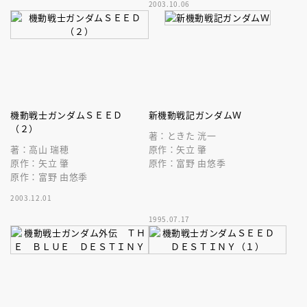
2003.10.06
機動戦士ガンダムＳＥＥＤ
新機動戦記ガンダムＷ
（２）
著：ときた 洸一
著：高山 瑞穂
原作：矢立 肇
原作：矢立 肇
原作：富野 由悠季
原作：富野 由悠季
2003.12.01
1995.07.17