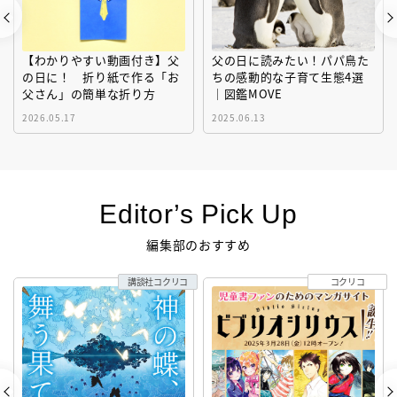
【わかりやすい動画付き】父
父の日に読みたい！パパ鳥た
の日に！ 折り紙で作る「お
ちの感動的な子育て生態4選
父さん」の簡単な折り方
｜図鑑MOVE
2026.05.17
2025.06.13
Editor’s Pick Up
編集部のおすすめ
講談社コクリコ
コクリコ