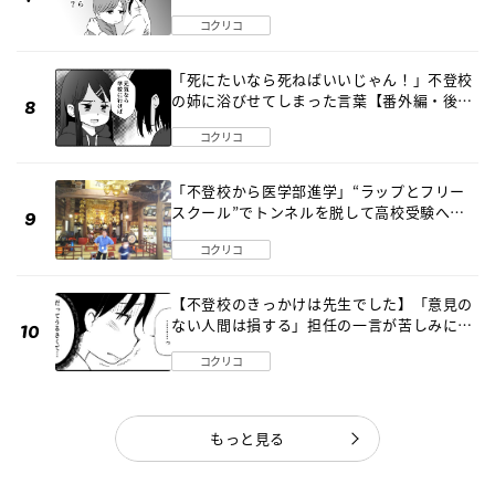
コクリコ
「死にたいなら死ねばいいじゃん！」不登校
の姉に浴びせてしまった言葉【番外編・後
編】
コクリコ
「不登校から医学部進学」“ラップとフリー
スクール”でトンネルを脱して高校受験へ
〔元野球少年の実話〕
コクリコ
【不登校のきっかけは先生でした】「意見の
ない人間は損する」担任の一言が苦しみに…
《第１話》
コクリコ
もっと見る