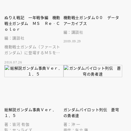
ぬりえ戦記 一年戦争編 機動
機動戦士ガンダム００ データ
戦士ガンダム ＭＳ Ｒｅ‐Ｃ
アーカイブス
ｏｌｏｒ
編：講談社
編：講談社
2009.09.29
機動戦士ガンダム（ファースト
ガンダム）に登場するＭＳを自
由に彩色できる、大人のぬり絵
2016.07.26
が登場だ！
総解説ガンダム事典Ｖｅｒ．
ガンダムパイロット列伝 蒼穹
１．５
の勇者達
著：皆河 有伽
著：沖 一
監：サンライズ
原作：矢立 肇