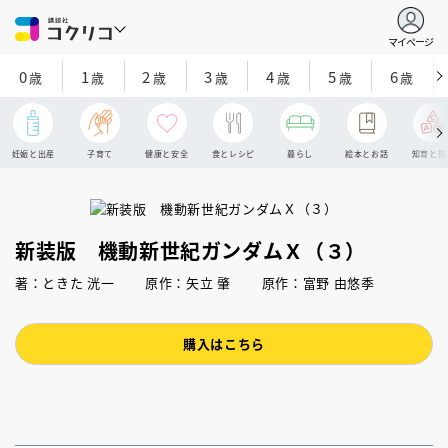
マイページ
0
1
2
3
4
5
6
歳
歳
歳
歳
歳
歳
歳
妊娠と出産
子育て
健康と安全
食とレシピ
暮らし
絵本とお話
知育と探
新装版 機動新世紀ガンダムＸ（３）
著：ときた 洸一 原作：矢立 肇 原作：富野 由悠季
購入はこちら