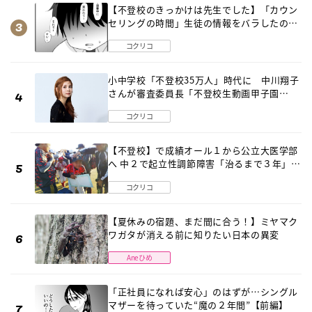
【不登校のきっかけは先生でした】「カウン
セリングの時間」生徒の情報をバラしたの
は…《第２話》
コクリコ
小中学校「不登校35万人」時代に 中川翔子
さんが審査委員長「不登校生動画甲子園
2026」が開催
コクリコ
【不登校】で成績オール１から公立大医学部
へ 中２で起立性調節障害「治るまで３年」の
診断 そのとき母は
コクリコ
【夏休みの宿題、まだ間に合う！】ミヤマク
ワガタが消える前に知りたい日本の異変
Aneひめ
「正社員になれば安心」のはずが…シングル
マザーを待っていた“魔の２年間”【前編】