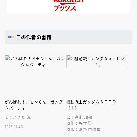
この作者の書籍
がんばれ！ドモンくん ガンダ
機動戦士ガンダムＳＥＥＤ
ムパ－ティ－
（１）
著：ときた 洸一
著：高山 瑞穂
原作：矢立 肇
1996.08.03
原作：富野 由悠季