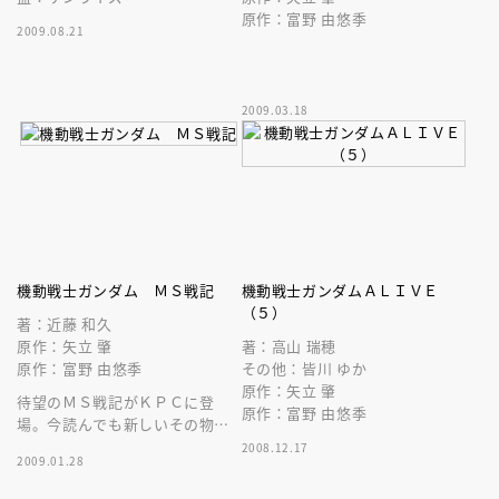
原作：富野 由悠季
2009.08.21
2009.03.18
機動戦士ガンダム ＭＳ戦記
機動戦士ガンダムＡＬＩＶＥ
（５）
著：近藤 和久
原作：矢立 肇
著：高山 瑞穂
原作：富野 由悠季
その他：皆川 ゆか
原作：矢立 肇
待望のＭＳ戦記がＫＰＣに登
原作：富野 由悠季
場。今読んでも新しいその物語
をすべてのジオンファンに贈
2008.12.17
2009.01.28
る！