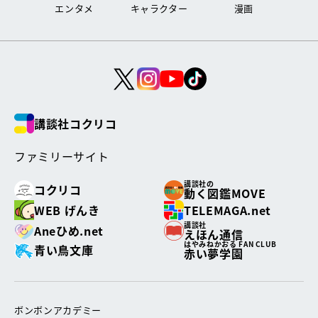
エンタメ
キャラクター
漫画
講談社コクリコ
ファミリーサイト
講談社の
コクリコ
動く図鑑MOVE
WEB げんき
TELEMAGA.net
講談社
Aneひめ.net
えほん通信
はやみねかおる FAN CLUB
青い鳥文庫
赤い夢学園
ボンボンアカデミー