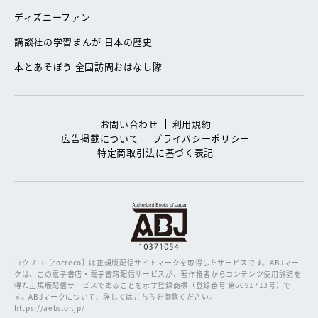
ディズニーファン
講談社の学習まんが 日本の歴史
本とあそぼう 全国訪問おはなし隊
お問い合わせ
利用規約
広告掲載について
プライバシーポリシー
特定商取引法に基づく表記
コクリコ［cocreco］は正規版配信サイトマークを取得したサービスです。
ABJマー
クは、この電子書店・電子書籍配信サービスが、著作権者からコンテンツ使用許諾を
得た正規版配信サービスであることを示す登録商標（登録番号 第6091713号）で
す。ABJマークについて、詳しくはこちらを御覧ください。
https://aebs.or.jp/