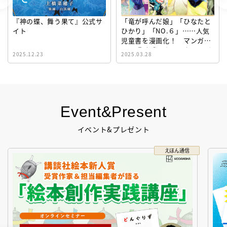
『神の蝶、舞う果て』公式サ
「竜が呼んだ娘」「ひなたと
イト
ひかり」「NO.６」……人気
児童書を漫画化！ マンガサ
イト『ビブリオシリウス』誕
2025.12.23
2025.03.28
生！
Event&Present
イベント&プレゼント
えほん通信