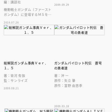
編：講談社
2009.09.29
機動戦士ガンダム（ファースト
ガンダム）に登場するＭＳを自
由に彩色できる、大人のぬり絵
2016.07.26
が登場だ！
総解説ガンダム事典Ｖｅｒ．
ガンダムパイロット列伝 蒼穹
１．５
の勇者達
著：皆河 有伽
著：沖 一
監：サンライズ
原作：矢立 肇
原作：富野 由悠季
2009.08.21
2009.03.18