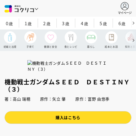
マイページ
0
1
2
3
4
5
6
歳
歳
歳
歳
歳
歳
歳
妊娠と出産
子育て
健康と安全
食とレシピ
暮らし
絵本とお話
知育と探
機動戦士ガンダムＳＥＥＤ ＤＥＳＴＩＮＹ
（３）
著：高山 瑞穂 原作：矢立 肇 原作：富野 由悠季
購入はこちら