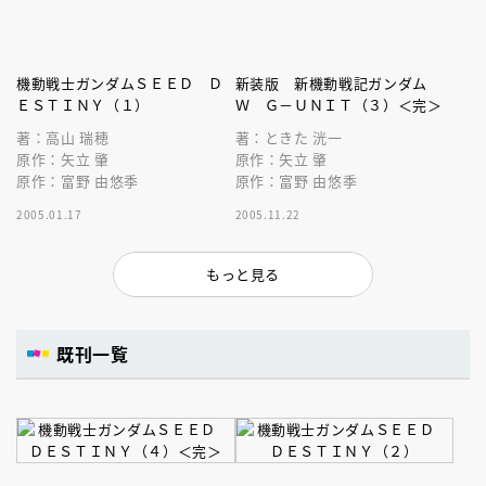
機動戦士ガンダムＳＥＥＤ Ｄ
新装版 新機動戦記ガンダム
ＥＳＴＩＮＹ（１）
Ｗ Ｇ－ＵＮＩＴ（３）＜完＞
著：高山 瑞穂
著：ときた 洸一
原作：矢立 肇
原作：矢立 肇
原作：富野 由悠季
原作：富野 由悠季
2005.01.17
2005.11.22
もっと見る
既刊一覧