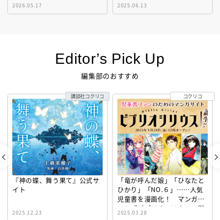
2026.05.17
2025.06.13
Editor’s Pick Up
編集部のおすすめ
講談社コクリコ
コクリコ
『神の蝶、舞う果て』公式サ
「竜が呼んだ娘」「ひなたと
イト
ひかり」「NO.６」……人気
児童書を漫画化！ マンガサ
イト『ビブリオシリウス』誕
2025.12.23
2025.03.28
生！