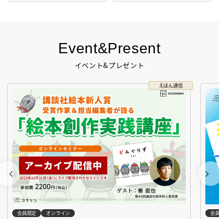
Event&Present
イベント&プレゼント
えほん通信
会員限定
オンライン
会