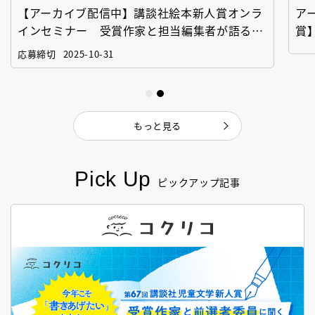
【アーカイブ配信中】講談社絵本新人賞オンラ
ア
インセミナー 受賞作家と担当編集者が語る
賞
「絵本創作実践講座」
作
応募締切
2025-10-31
もっと見る
Pick Up
ピックアップ記事