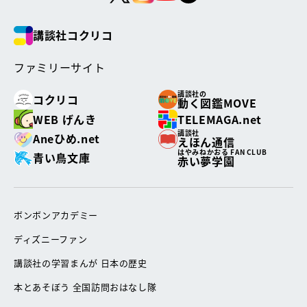
講談社コクリコ
ファミリーサイト
講談社の
コクリコ
動く図鑑MOVE
WEB げんき
TELEMAGA.net
講談社
Aneひめ.net
えほん通信
はやみねかおる FAN CLUB
青い鳥文庫
赤い夢学園
ボンボンアカデミー
ディズニーファン
講談社の学習まんが 日本の歴史
本とあそぼう 全国訪問おはなし隊