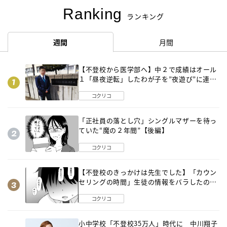
Ranking
ランキング
週間
月間
【不登校から医学部へ】中２で成績はオール
１「昼夜逆転」したわが子を”夜遊び”に連れ
出した母の気づき
コクリコ
「正社員の落とし穴」シングルマザーを待っ
ていた“魔の２年間”【後編】
コクリコ
【不登校のきっかけは先生でした】「カウン
セリングの時間」生徒の情報をバラしたの
は…《第２話》
コクリコ
小中学校「不登校35万人」時代に 中川翔子