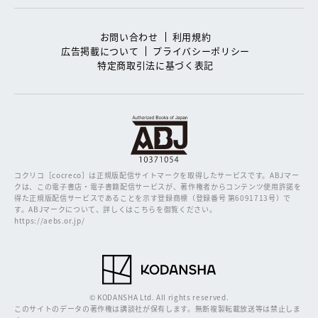
お問い合わせ
利用規約
広告掲載について
プライバシーポリシー
特定商取引法に基づく表記
コクリコ［cocreco］は正規版配信サイトマークを取得したサービスです。
ABJマー
クは、この電子書店・電子書籍配信サービスが、著作権者からコンテンツ使用許諾を
得た正規版配信サービスであることを示す登録商標（登録番号 第6091713号）で
す。ABJマークについて、詳しくはこちらを御覧ください。
https://aebs.or.jp/
© KODANSHA Ltd. All rights reserved.
このサイトのデータの著作権は講談社が保有します。無断複製転載放送等は禁止しま