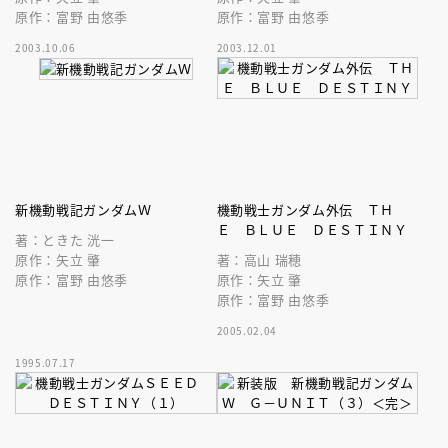
原作：富野 由悠季
原作：富野 由悠季
2003.10.06
2003.12.01
新機動戦記ガンダムＷ
機動戦士ガンダム外伝 ＴＨ
Ｅ ＢＬＵＥ ＤＥＳＴＩＮＹ
著：ときた 洸一
原作：矢立 肇
著：高山 瑞穂
原作：富野 由悠季
原作：矢立 肇
原作：富野 由悠季
2005.02.04
1995.07.17