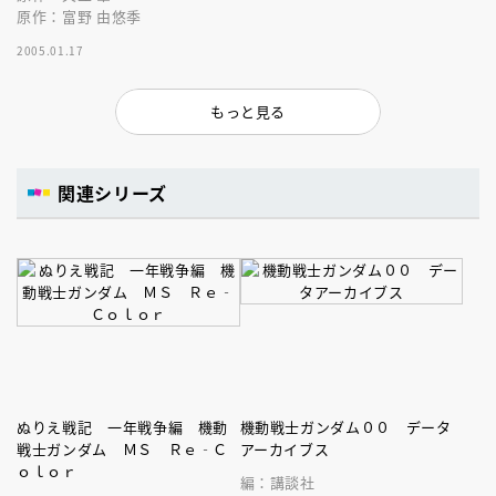
原作：富野 由悠季
2005.01.17
もっと見る
関連シリーズ
ぬりえ戦記 一年戦争編 機動
機動戦士ガンダム００ データ
戦士ガンダム ＭＳ Ｒｅ‐Ｃ
アーカイブス
ｏｌｏｒ
編：講談社