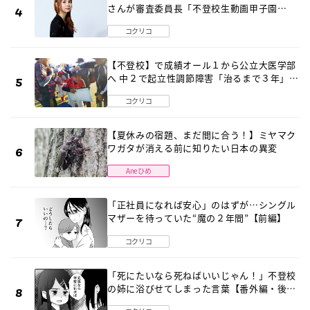
さんが審査委員長「不登校生動画甲子園
2026」が開催
コクリコ
【不登校】で成績オール１から公立大医学部
へ 中２で起立性調節障害「治るまで３年」の
診断 そのとき母は
コクリコ
【夏休みの宿題、まだ間に合う！】ミヤマク
ワガタが消える前に知りたい日本の異変
Aneひめ
「正社員になれば安心」のはずが…シングル
マザーを待っていた“魔の２年間”【前編】
コクリコ
「死にたいなら死ねばいいじゃん！」不登校
の姉に浴びせてしまった言葉【番外編・後
編】