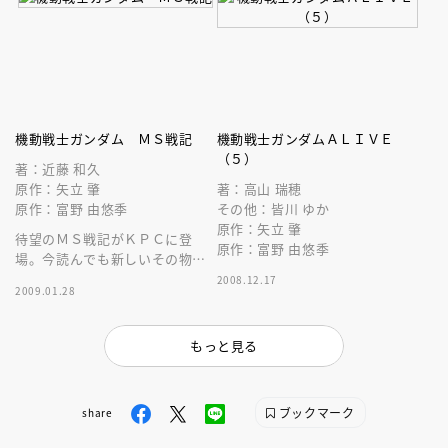
機動戦士ガンダム ＭＳ戦記
機動戦士ガンダムＡＬＩＶＥ
（５）
著：近藤 和久
原作：矢立 肇
著：高山 瑞穂
原作：富野 由悠季
その他：皆川 ゆか
原作：矢立 肇
待望のＭＳ戦記がＫＰＣに登
原作：富野 由悠季
場。今読んでも新しいその物語
をすべてのジオンファンに贈
2008.12.17
2009.01.28
る！
もっと見る
ブックマーク
share