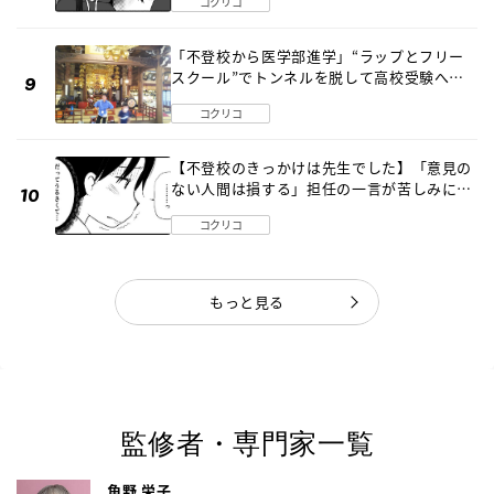
コクリコ
「不登校から医学部進学」“ラップとフリー
スクール”でトンネルを脱して高校受験へ
〔元野球少年の実話〕
コクリコ
【不登校のきっかけは先生でした】「意見の
ない人間は損する」担任の一言が苦しみに…
《第１話》
コクリコ
もっと見る
監修者・専門家一覧
角野 栄子