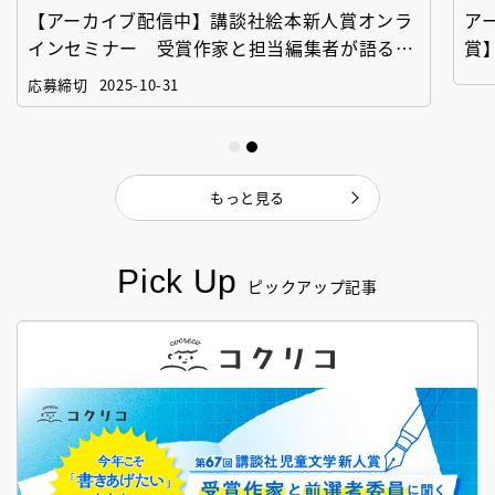
【アーカイブ配信中】講談社絵本新人賞オンラ
ア
インセミナー 受賞作家と担当編集者が語る
賞
「絵本創作実践講座」
作
応募締切
2025-10-31
もっと見る
Pick Up
ピックアップ記事