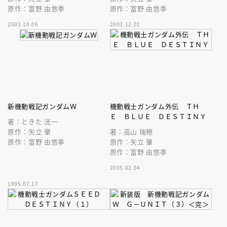
原作：富野 由悠季
原作：富野 由悠季
2003.10.06
2003.12.01
新機動戦記ガンダムＷ
機動戦士ガンダム外伝 ＴＨ
Ｅ ＢＬＵＥ ＤＥＳＴＩＮＹ
著：ときた 洸一
原作：矢立 肇
著：高山 瑞穂
原作：富野 由悠季
原作：矢立 肇
原作：富野 由悠季
2005.02.04
1995.07.17