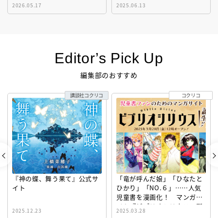
2026.05.17
2025.06.13
Editor’s Pick Up
編集部のおすすめ
講談社コクリコ
コクリコ
『神の蝶、舞う果て』公式サ
「竜が呼んだ娘」「ひなたと
イト
ひかり」「NO.６」……人気
児童書を漫画化！ マンガサ
イト『ビブリオシリウス』誕
2025.12.23
2025.03.28
生！