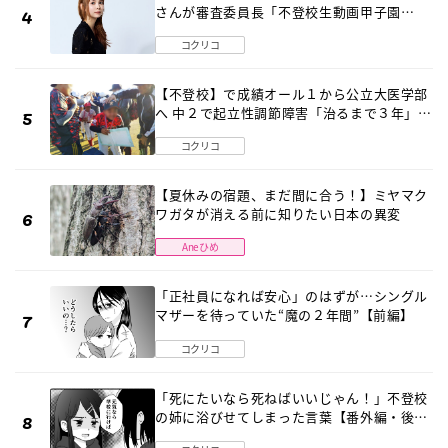
さんが審査委員長「不登校生動画甲子園
2026」が開催
コクリコ
【不登校】で成績オール１から公立大医学部
へ 中２で起立性調節障害「治るまで３年」の
診断 そのとき母は
コクリコ
【夏休みの宿題、まだ間に合う！】ミヤマク
ワガタが消える前に知りたい日本の異変
Aneひめ
「正社員になれば安心」のはずが…シングル
マザーを待っていた“魔の２年間”【前編】
コクリコ
「死にたいなら死ねばいいじゃん！」不登校
の姉に浴びせてしまった言葉【番外編・後
編】