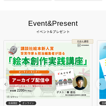
Event&Present
イベント&プレゼント
えほん通信
会員限定
オンライン
会