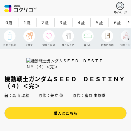
マイページ
0
1
2
3
4
5
6
歳
歳
歳
歳
歳
歳
歳
妊娠と出産
子育て
健康と安全
食とレシピ
暮らし
絵本とお話
知育と探
機動戦士ガンダムＳＥＥＤ ＤＥＳＴＩＮＹ
（４）＜完＞
著：高山 瑞穂 原作：矢立 肇 原作：富野 由悠季
購入はこちら