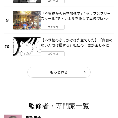
コクリコ
「不登校から医学部進学」“ラップとフリー
スクール”でトンネルを脱して高校受験へ
〔元野球少年の実話〕
コクリコ
【不登校のきっかけは先生でした】「意見の
ない人間は損する」担任の一言が苦しみに…
《第１話》
コクリコ
もっと見る
監修者・専門家一覧
角野 栄子