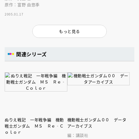
原作：富野 由悠季
2005.01.17
もっと見る
関連シリーズ
ぬりえ戦記 一年戦争編 機動
機動戦士ガンダム００ データ
戦士ガンダム ＭＳ Ｒｅ‐Ｃ
アーカイブス
ｏｌｏｒ
編：講談社