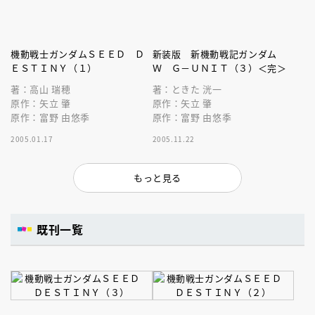
機動戦士ガンダムＳＥＥＤ Ｄ
新装版 新機動戦記ガンダム
ＥＳＴＩＮＹ（１）
Ｗ Ｇ－ＵＮＩＴ（３）＜完＞
著：高山 瑞穂
著：ときた 洸一
原作：矢立 肇
原作：矢立 肇
原作：富野 由悠季
原作：富野 由悠季
2005.01.17
2005.11.22
もっと見る
既刊一覧