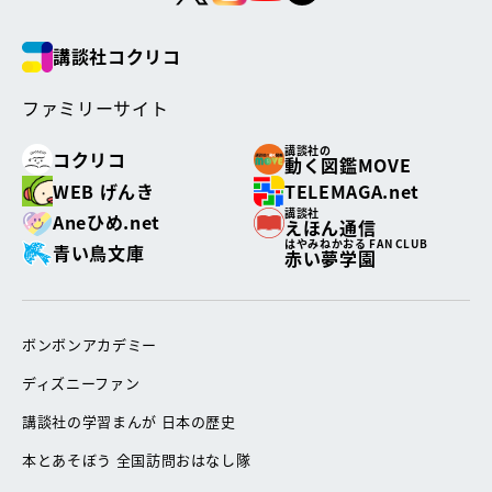
講談社コクリコ
ファミリーサイト
講談社の
コクリコ
動く図鑑MOVE
WEB げんき
TELEMAGA.net
講談社
Aneひめ.net
えほん通信
はやみねかおる FAN CLUB
青い鳥文庫
赤い夢学園
ボンボンアカデミー
ディズニーファン
講談社の学習まんが 日本の歴史
本とあそぼう 全国訪問おはなし隊