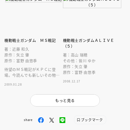
機動戦士ガンダム ＭＳ戦記
機動戦士ガンダムＡＬＩＶＥ
（５）
著：近藤 和久
原作：矢立 肇
著：高山 瑞穂
原作：富野 由悠季
その他：皆川 ゆか
原作：矢立 肇
待望のＭＳ戦記がＫＰＣに登
原作：富野 由悠季
場。今読んでも新しいその物語
をすべてのジオンファンに贈
2008.12.17
2009.01.28
る！
もっと見る
ブックマーク
share