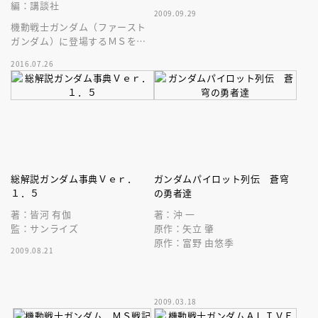
編：講談社
2009.09.29
機動戦士ガンダム（ファースト
ガンダム）に登場するＭＳを自
由に彩色できる、大人のぬり絵
2016.07.26
が登場だ！
総解説ガンダム事典Ｖｅｒ．
ガンダムパイロット列伝 蒼穹
１．５
の勇者達
著：皆河 有伽
著：沖 一
監：サンライズ
原作：矢立 肇
原作：富野 由悠季
2009.08.21
2009.03.18