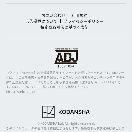
お問い合わせ
利用規約
広告掲載について
プライバシーポリシー
特定商取引法に基づく表記
コクリコ［cocreco］は正規版配信サイトマークを取得したサービスです。
ABJマー
クは、この電子書店・電子書籍配信サービスが、著作権者からコンテンツ使用許諾を
得た正規版配信サービスであることを示す登録商標（登録番号 第6091713号）で
す。ABJマークについて、詳しくはこちらを御覧ください。
https://aebs.or.jp/
© KODANSHA Ltd. All rights reserved.
このサイトのデータの著作権は講談社が保有します。無断複製転載放送等は禁止しま