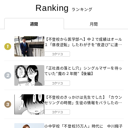
Ranking
ランキング
週間
月間
【不登校から医学部へ】中２で成績はオール
１「昼夜逆転」したわが子を”夜遊び”に連れ
出した母の気づき
コクリコ
「正社員の落とし穴」シングルマザーを待っ
ていた“魔の２年間”【後編】
コクリコ
【不登校のきっかけは先生でした】「カウン
セリングの時間」生徒の情報をバラしたの
は…《第２話》
コクリコ
小中学校「不登校35万人」時代に 中川翔子