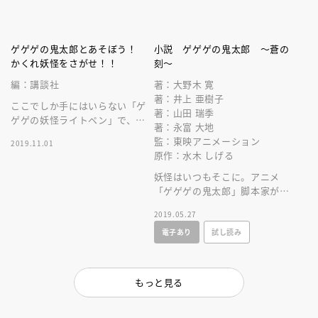
ゲゲゲの鬼太郎とあそぼう！
小説 ゲゲゲの鬼太郎 ～蒼の
かくれ妖怪をさがせ！！
刻～
編：講談社
著：大野木 寛
著：井上 亜樹子
ここでしか手にはいらない「ゲ
著：山田 瑞季
ゲゲの妖怪ライトペン」で、鬼
著：永富 大地
太郎とかくれている妖怪をみつ
監：東映アニメーション
2019.11.01
けよう。ゲームクリアで妖怪退
原作：水木 しげる
治だ！
妖怪はいつもそこに。アニメ
「ゲゲゲの鬼太郎」脚本家が中
心となってつづる、テレビを超
2019.05.27
えたオリジナル短編集、出来。
電子あり
試し読み
もっと見る