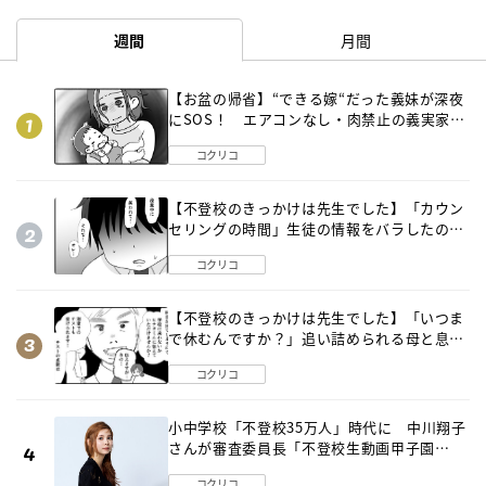
週間
月間
【お盆の帰省】“できる嫁“だった義妹が深夜
にSOS！ エアコンなし・肉禁止の義実家ル
ールに変化が…〈後編〉
コクリコ
【不登校のきっかけは先生でした】「カウン
セリングの時間」生徒の情報をバラしたの
は…《第２話》
コクリコ
【不登校のきっかけは先生でした】「いつま
で休むんですか？」追い詰められる母と息子
《第６話》
コクリコ
小中学校「不登校35万人」時代に 中川翔子
さんが審査委員長「不登校生動画甲子園
2026」が開催
コクリコ