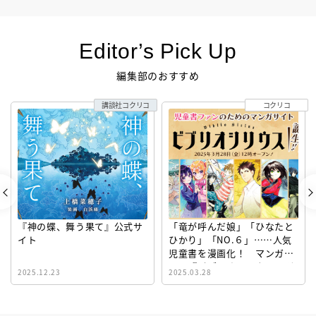
Editor’s Pick Up
編集部のおすすめ
講談社コクリコ
コクリコ
『神の蝶、舞う果て』公式サ
「竜が呼んだ娘」「ひなたと
イト
ひかり」「NO.６」……人気
児童書を漫画化！ マンガサ
イト『ビブリオシリウス』誕
2025.12.23
2025.03.28
生！