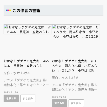
この作者の書籍
おはなしゲゲゲの鬼太郎 ぶる
おはなしゲゲゲの鬼太郎 たく
ぶる 貧乏神 座敷わらし
ろう火 雨ふり小僧 小豆あら
い 小豆はかり 小豆ばばあ
原作：水木 しげる
原作：水木 しげる
アニメ「ゲゲゲの鬼太郎」第６
期絵本化！誰かを守りたいとい
アニメ「ゲゲゲの鬼太郎」第６
う思いが人を強くする。アニメ
期絵本化！アツい妖怪友情物語
2023.11.10
シーン満載。ひとり読みにも。
に泣ける！アニメシーン満載。
2023.09.08
電子あり
試し読み
妖怪図鑑掲載
ひとり読みにも。妖怪ずかん掲
電子あり
試し読み
載！