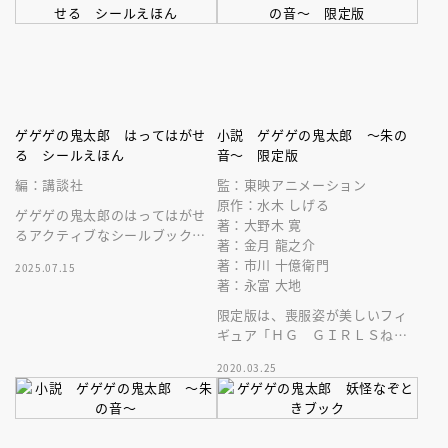
ゲゲゲの鬼太郎 はってはがせ
小説 ゲゲゲの鬼太郎 ～朱の
る シールえほん
音～ 限定版
編：講談社
監：東映アニメーション
原作：水木 しげる
ゲゲゲの鬼太郎のはってはがせ
著：大野木 寛
るアクティブなシールブックが
著：金月 龍之介
登場！
著：市川 十億衛門
2025.07.15
著：永富 大地
限定版は、喪服姿が美しいフィ
ギュア「ＨＧ ＧＩＲＬＳねこ
娘ノワールｖｅｒ．」。ここで
2020.03.25
しか手に入らないねこ娘は小説
にも登場！