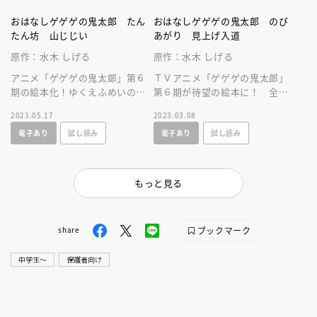
おはなしゲゲゲの鬼太郎 たん
おはなしゲゲゲの鬼太郎 のび
たん坊 山じじい
あがり 見上げ入道
原作：水木 しげる
原作：水木 しげる
アニメ「ゲゲゲの鬼太郎」第６
ＴＶアニメ「ゲゲゲの鬼太郎」
期の絵本化！ゆくえふめいの子
第６期が待望の絵本に！ 全ペ
どもをさがせ！アニメシーン満
ージにアニメのシーン満載で、
2023.05.17
2023.03.08
載で、ひとり読みにも。妖怪ず
ひとり読みできます。妖怪ずか
電子あり
試し読み
電子あり
試し読み
かん掲載！
んも掲載！
もっと見る
ブックマーク
share
中学生〜
保護者向け