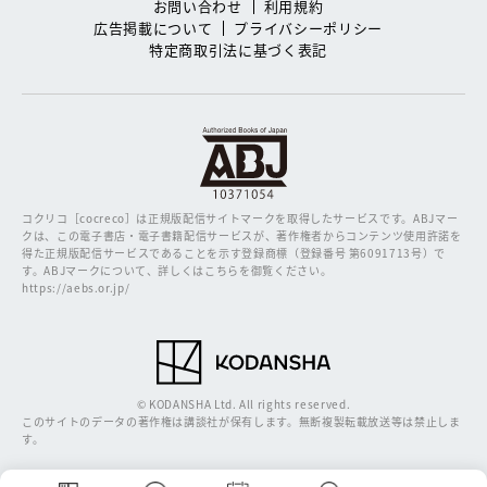
お問い合わせ
利用規約
広告掲載について
プライバシーポリシー
特定商取引法に基づく表記
コクリコ［cocreco］は正規版配信サイトマークを取得したサービスです。
ABJマー
クは、この電子書店・電子書籍配信サービスが、著作権者からコンテンツ使用許諾を
得た正規版配信サービスであることを示す登録商標（登録番号 第6091713号）で
す。ABJマークについて、詳しくはこちらを御覧ください。
https://aebs.or.jp/
© KODANSHA Ltd. All rights reserved.
このサイトのデータの著作権は講談社が保有します。無断複製転載放送等は禁止しま
す。