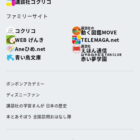
講談社コクリコ
ファミリーサイト
講談社の
コクリコ
動く図鑑MOVE
WEB げんき
TELEMAGA.net
講談社
Aneひめ.net
えほん通信
はやみねかおる FAN CLUB
青い鳥文庫
赤い夢学園
ボンボンアカデミー
ディズニーファン
講談社の学習まんが 日本の歴史
本とあそぼう 全国訪問おはなし隊