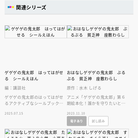
関連シリーズ
ゲゲゲの鬼太郎 はってはがせ
おはなしゲゲゲの鬼太郎 ぶる
る シールえほん
ぶる 貧乏神 座敷わらし
編：講談社
原作：水木 しげる
ゲゲゲの鬼太郎のはってはがせ
アニメ「ゲゲゲの鬼太郎」第６
るアクティブなシールブックが
期絵本化！誰かを守りたいとい
登場！
う思いが人を強くする。アニメ
2025.07.15
2023.11.10
シーン満載。ひとり読みにも。
電子あり
試し読み
妖怪図鑑掲載