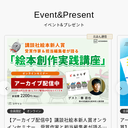
Event&Present
イベント&プレゼント
えほん通信
会員限定
オンライン
会
【アーカイブ配信中】講談社絵本新人賞オンラ
ア
インセミナー 受賞作家と担当編集者が語る
賞