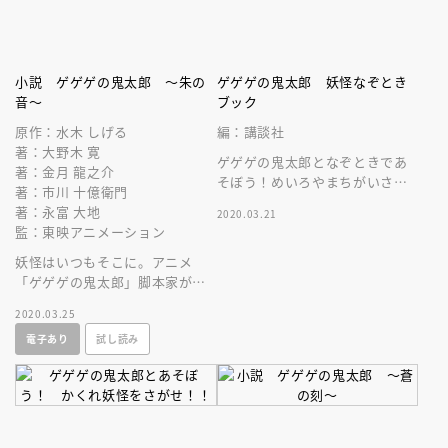
小説 ゲゲゲの鬼太郎 ～朱の
ゲゲゲの鬼太郎 妖怪なぞとき
音～
ブック
原作：水木 しげる
編：講談社
著：大野木 寛
ゲゲゲの鬼太郎となぞときであ
著：金月 龍之介
そぼう！めいろやまちがいさが
著：市川 十億衛門
しなど、いろんなゲームをつめ
著：永富 大地
2020.03.21
こんだおはなしが、いっぱい
監：東映アニメーション
だ！
妖怪はいつもそこに。アニメ
「ゲゲゲの鬼太郎」脚本家がつ
づる、テレビを超えたオリジナ
2020.03.25
ル第二短編集、出来。
電子あり
試し読み