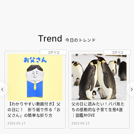
Trend
今日のトレンド
コクリコ
コクリコ
【わかりやすい動画付き】父
父の日に読みたい！パパ鳥た
の日に！ 折り紙で作る「お
ちの感動的な子育て生態4選
父さん」の簡単な折り方
｜図鑑MOVE
2026.05.17
2025.06.13