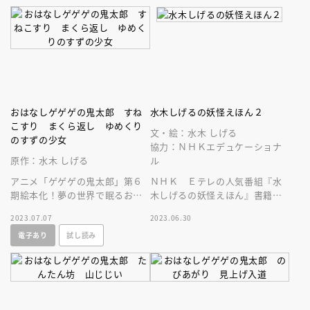
おはなしゲゲゲの鬼太郎 すね
水木しげるの妖怪えほん２
こすり まくら返し ゆめくり
文・絵：水木 しげる
のすずの少女
協力：ＮＨＫエデュケーショナ
原作：水木 しげる
ル
アニメ「ゲゲゲの鬼太郎」第６
ＮＨＫ Ｅテレの人気番組『水
期絵本化！夢の世界で眠るお父
木しげるの妖怪えほん』書籍化
さんを奪い返せ！アニメシーン
第２弾！ 「諸国漫遊編」と
2023.07.07
2023.06.30
満載。ひとり読みにも。妖怪ず
「妖怪えほん寄席」が一冊にな
電子あり
試し読み
かん掲載！
った！！