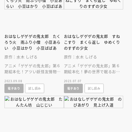
おはなしゲゲゲの鬼太郎 たく
おはなしゲゲゲの鬼太郎 すね
ろう火 雨ふり小僧 小豆あら
こすり まくら返し ゆめくり
い 小豆はかり 小豆ばばあ
のすずの少女
原作：水木 しげる
原作：水木 しげる
アニメ「ゲゲゲの鬼太郎」第６
アニメ「ゲゲゲの鬼太郎」第６
期絵本化！アツい妖怪友情物語
期絵本化！夢の世界で眠るお父
に泣ける！アニメシーン満載。
さんを奪い返せ！アニメシーン
2023.09.08
2023.07.07
ひとり読みにも。妖怪ずかん掲
満載。ひとり読みにも。妖怪ず
電子あり
試し読み
電子あり
試し読み
載！
かん掲載！