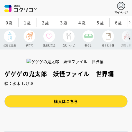
マイページ
0
1
2
3
4
5
6
歳
歳
歳
歳
歳
歳
歳
妊娠と出産
子育て
健康と安全
食とレシピ
暮らし
絵本とお話
知育と探
ゲゲゲの鬼太郎 妖怪ファイル 世界編
絵：水木 しげる
購入はこちら