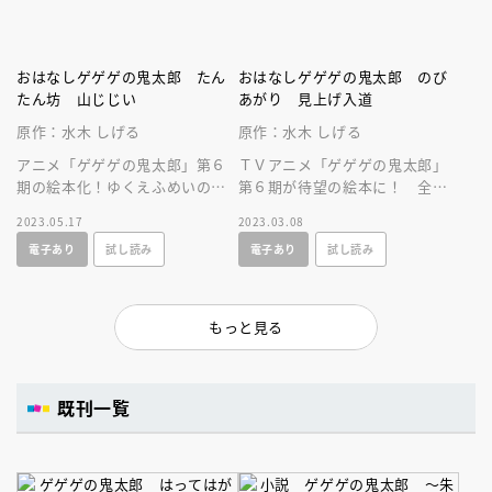
おはなしゲゲゲの鬼太郎 たん
おはなしゲゲゲの鬼太郎 のび
たん坊 山じじい
あがり 見上げ入道
原作：水木 しげる
原作：水木 しげる
アニメ「ゲゲゲの鬼太郎」第６
ＴＶアニメ「ゲゲゲの鬼太郎」
期の絵本化！ゆくえふめいの子
第６期が待望の絵本に！ 全ペ
どもをさがせ！アニメシーン満
ージにアニメのシーン満載で、
2023.05.17
2023.03.08
載で、ひとり読みにも。妖怪ず
ひとり読みできます。妖怪ずか
電子あり
試し読み
電子あり
試し読み
かん掲載！
んも掲載！
もっと見る
既刊一覧