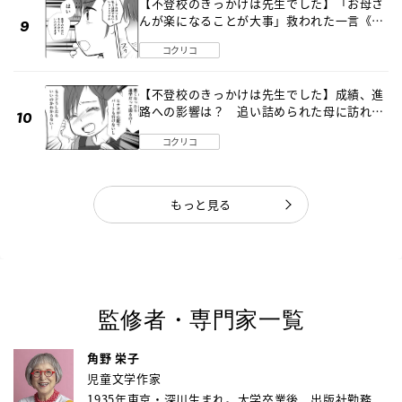
【不登校のきっかけは先生でした】「お母さ
んが楽になることが大事」救われた一言《第
８話》
コクリコ
【不登校のきっかけは先生でした】成績、進
路への影響は？ 追い詰められた母に訪れた
転機《第７話》
コクリコ
もっと見る
監修者・専門家一覧
角野 栄子
児童文学作家
1935年東京・深川生まれ。大学卒業後、出版社勤務...