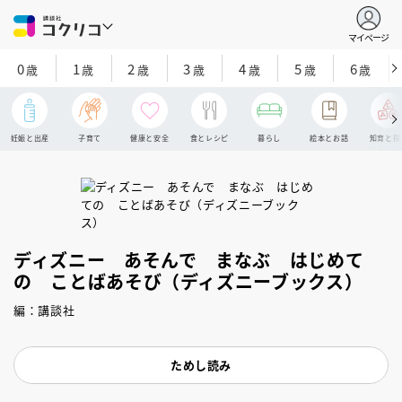
マイページ
0
1
2
3
4
5
6
歳
歳
歳
歳
歳
歳
歳
妊娠と出産
子育て
健康と安全
食とレシピ
暮らし
絵本とお話
知育と探
ディズニー あそんで まなぶ はじめて
の ことばあそび（ディズニーブックス）
編：講談社
ためし読み