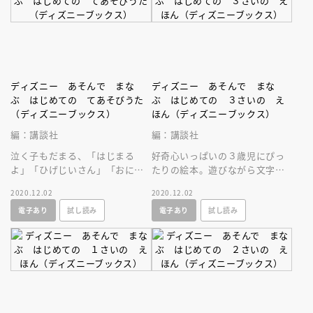
ディズニー あそんで まな
ディズニー あそんで まな
ぶ はじめての てあそびうた
ぶ はじめての ３さいの え
（ディズニーブックス）
ほん（ディズニーブックス）
編：講談社
編：講談社
泣く子もだまる、「はじまる
好奇心いっぱいの３歳児にぴっ
よ」「ひげじいさん」「おにの
たりの絵本。遊びながら文字や
パンツ」などの「てあそびう
数に親しみ、迷路や絵さがしで
2020.12.02
2020.12.02
た」の絵本。わかりやすい振り
集中力を高めます。バラエティ
電子あり
試し読み
電子あり
試し読み
つけイラストつき
豊かな構成。