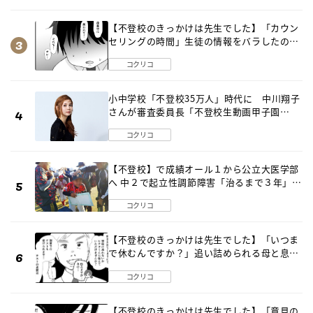
【不登校のきっかけは先生でした】「カウン
セリングの時間」生徒の情報をバラしたの
は…《第２話》
コクリコ
小中学校「不登校35万人」時代に 中川翔子
さんが審査委員長「不登校生動画甲子園
2026」が開催
コクリコ
【不登校】で成績オール１から公立大医学部
へ 中２で起立性調節障害「治るまで３年」の
診断 そのとき母は
コクリコ
【不登校のきっかけは先生でした】「いつま
で休むんですか？」追い詰められる母と息子
《第６話》
コクリコ
【不登校のきっかけは先生でした】「意見の