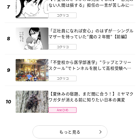
ない人間は損する」担任の一言が苦しみに…
《第１話》
コクリコ
「正社員になれば安心」のはずが…シングル
マザーを待っていた“魔の２年間”【前編】
コクリコ
「不登校から医学部進学」“ラップとフリー
スクール”でトンネルを脱して高校受験へ
〔元野球少年の実話〕
コクリコ
【夏休みの宿題、まだ間に合う！】ミヤマク
ワガタが消える前に知りたい日本の異変
Aneひめ
もっと見る