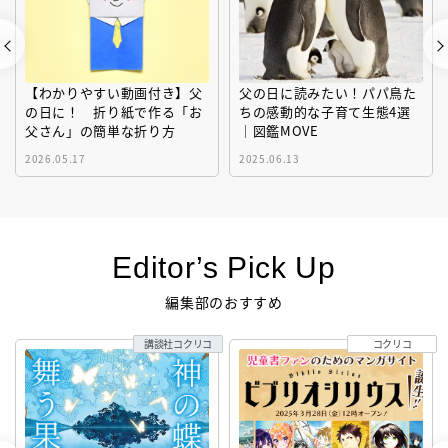
【わかりやすい動画付き】父
父の日に読みたい！パパ鳥た
の日に！ 折り紙で作る「お
ちの感動的な子育て生態4選
父さん」の簡単な折り方
｜図鑑MOVE
2026.05.17
2025.06.13
Editor’s Pick Up
編集部のおすすめ
講談社コクリコ
コクリコ