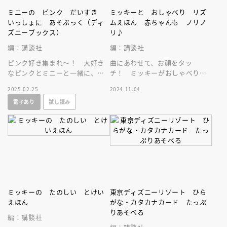
ミニーの ピンク だいすき
ミッキーと おしゃべり リズ
いっしょに あそぶっく（ディ
ムえほん 赤ちゃんも ノリノ
ズニーブックス）
リ♪
編：講談社
編：講談社
ピンク好き集まれ～！ 大好き
曲にあわせて、お顔をタッ
なピンクとミニーと一緒に、い
チ！ ミッキーがおしゃべりし
つでもどこでも遊べるお楽しみ
てくれるよ！ 赤ちゃんの感性
2025.02.25
2024.11.04
ブック！ おでかけに最適なミ
を刺激するミッキーのリズムあ
電子あり
試し読み
ニサイズ★
そび絵本！
ミッキーの たのしい とけい
東京ディズニーリゾート ひら
えほん
がな・カタカナカード たっぷ
りあそべる
編：講談社