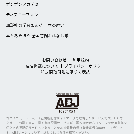
ボンボンアカデミー
ディズニーファン
講談社の学習まんが 日本の歴史
本とあそぼう 全国訪問おはなし隊
お問い合わせ
利用規約
広告掲載について
プライバシーポリシー
特定商取引法に基づく表記
コクリコ［cocreco］は正規版配信サイトマークを取得したサービスです。
ABJマー
クは、この電子書店・電子書籍配信サービスが、著作権者からコンテンツ使用許諾を
得た正規版配信サービスであることを示す登録商標（登録番号 第6091713号）で
す。ABJマークについて、詳しくはこちらを御覧ください。