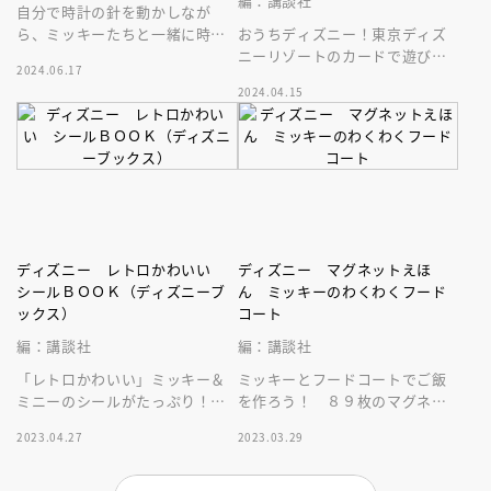
編：講談社
自分で時計の針を動かしなが
ら、ミッキーたちと一緒に時計
おうちディズニー！東京ディズ
の読み方が学べる「とけいえほ
ニーリゾートのカードで遊びな
2024.06.17
ん」。３歳からの知育に！回せ
がら、ひらがな・カタカナが覚
2024.04.15
る時計つき。
えられる！５つの遊び＆カード
９２枚入！
ディズニー レトロかわいい
ディズニー マグネットえほ
シールＢＯＯＫ（ディズニーブ
ん ミッキーのわくわくフード
ックス）
コート
編：講談社
編：講談社
「レトロかわいい」ミッキー＆
ミッキーとフードコートでご飯
ミニーのシールがたっぷり！
を作ろう！ ８９枚のマグネッ
な、大人も嬉しいシールブッ
トを組み合わせて遊ぶことで食
2023.04.27
2023.03.29
ク。メッセージカード付き。
育に役立ちます。場所を取らな
い絵本サイズ