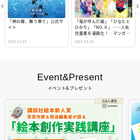
『神の蝶、舞う果て』公式サ
「竜が呼んだ娘」「ひなたと
イト
ひかり」「NO.６」……人気
児童書を漫画化！ マンガサ
イト『ビブリオシリウス』誕
2025.12.23
2025.03.28
生！
Event&Present
イベント&プレゼント
えほん通信