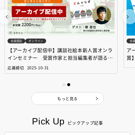
会員限定
オンライン
会
【アーカイブ配信中】講談社絵本新人賞オンラ
ア
インセミナー 受賞作家と担当編集者が語る
賞
「絵本創作実践講座」
作
応募締切
2025-10-31
もっと見る
Pick Up
ピックアップ記事