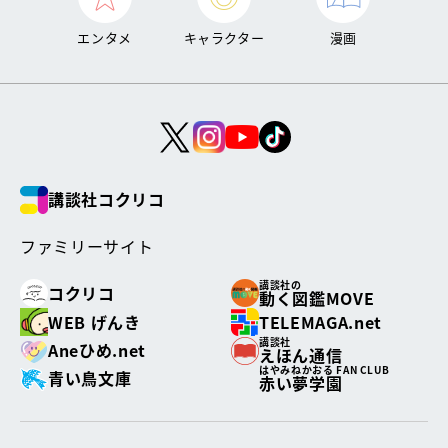
エンタメ
キャラクター
漫画
講談社コクリコ
ファミリーサイト
講談社の
コクリコ
動く図鑑MOVE
WEB げんき
TELEMAGA.net
講談社
Aneひめ.net
えほん通信
はやみねかおる FAN CLUB
青い鳥文庫
赤い夢学園