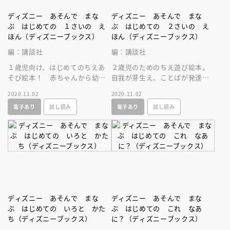
ディズニー あそんで まな
ディズニー あそんで まな
ぶ はじめての １さいの え
ぶ はじめての ２さいの え
ほん（ディズニーブックス）
ほん（ディズニーブックス）
編：講談社
編：講談社
１歳児向け、はじめてのちえあ
２歳児のためのちえ遊び絵本。
そび絵本！ 赤ちゃんから幼児
自我が芽生え、ことばが発達す
への移行期をサポートします。
るこの時期にあわせた内容で
2020.11.02
2020.11.02
プレゼントにもぴったり！ 記
す。楽しく遊びながら集中力を
電子あり
試し読み
電子あり
試し読み
念の１冊に。
高めます。
ディズニー あそんで まな
ディズニー あそんで まな
ぶ はじめての いろと かた
ぶ はじめての これ なあ
ち（ディズニーブックス）
に？（ディズニーブックス）