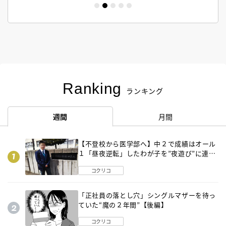
Ranking
ランキング
週間
月間
【不登校から医学部へ】中２で成績はオール
１「昼夜逆転」したわが子を”夜遊び”に連れ
出した母の気づき
コクリコ
「正社員の落とし穴」シングルマザーを待っ
ていた“魔の２年間”【後編】
コクリコ