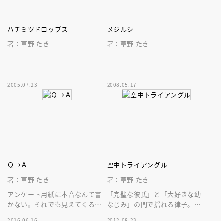
ハチミツドロップス
メジルシ
著：草野 たき
著：草野 たき
2005.07.23
2008.05.17
Ｑ→Ａ
空中トライアングル
著：草野 たき
著：草野 たき
アンケート用紙に本音なんて書
「完璧な彼氏」と「大好きな幼
かない。それでも見えてくる、
なじみ」の間で揺れる律子。そ
ややこしくて、ばからしくて、
して親友の新しい恋。１０代男
2016.06.16
2012.08.23