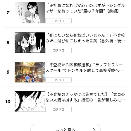
「正社員になれば安心」のはずが…シングル
マザーを待っていた“魔の２年間”【前編】
コクリコ
「死にたいなら死ねばいいじゃん！」不登校
の姉に浴びせてしまった言葉【番外編・後
編】
コクリコ
「不登校から医学部進学」“ラップとフリー
スクール”でトンネルを脱して高校受験へ
〔元野球少年の実話〕
コクリコ
【不登校のきっかけは先生でした】「意見の
ない人間は損する」担任の一言が苦しみに…
《第１話》
コクリコ
もっと見る