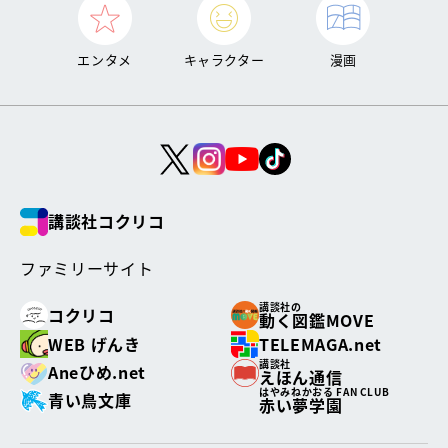
エンタメ
キャラクター
漫画
講談社コクリコ
ファミリーサイト
講談社の
コクリコ
動く図鑑MOVE
WEB げんき
TELEMAGA.net
講談社
Aneひめ.net
えほん通信
はやみねかおる FAN CLUB
青い鳥文庫
赤い夢学園