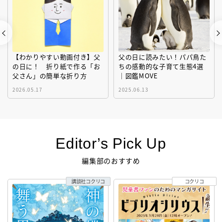
【わかりやすい動画付き】父
父の日に読みたい！パパ鳥た
の日に！ 折り紙で作る「お
ちの感動的な子育て生態4選
父さん」の簡単な折り方
｜図鑑MOVE
2026.05.17
2025.06.13
Editor’s Pick Up
編集部のおすすめ
講談社コクリコ
コクリコ