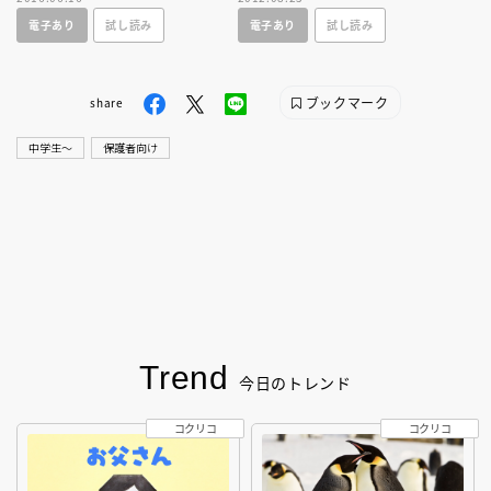
せつない、中３の胸に宿る思
女の感情が複雑にぶつかりあう
電子あり
試し読み
電子あり
試し読み
い。青春小説。
青春小説。
ブックマーク
share
中学生〜
保護者向け
Trend
今日のトレンド
コクリコ
コクリコ