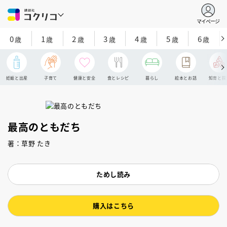
マイページ
0
1
2
3
4
5
6
歳
歳
歳
歳
歳
歳
歳
妊娠と出産
子育て
健康と安全
食とレシピ
暮らし
絵本とお話
知育と探
最高のともだち
著：草野 たき
ためし読み
購入はこちら