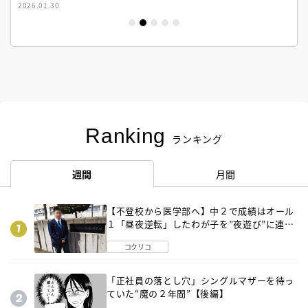
2026.01.30
Ranking
ランキング
週間
月間
【不登校から医学部へ】中２で成績はオール
１「昼夜逆転」したわが子を”夜遊び”に連れ
出した母の気づき
コクリコ
「正社員の落とし穴」シングルマザーを待っ
ていた“魔の２年間”【後編】