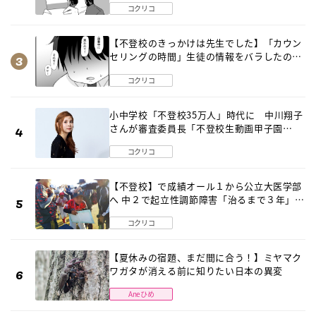
コクリコ
【不登校のきっかけは先生でした】「カウン
セリングの時間」生徒の情報をバラしたの
は…《第２話》
コクリコ
小中学校「不登校35万人」時代に 中川翔子
さんが審査委員長「不登校生動画甲子園
2026」が開催
コクリコ
【不登校】で成績オール１から公立大医学部
へ 中２で起立性調節障害「治るまで３年」の
診断 そのとき母は
コクリコ
【夏休みの宿題、まだ間に合う！】ミヤマク
ワガタが消える前に知りたい日本の異変
Aneひめ