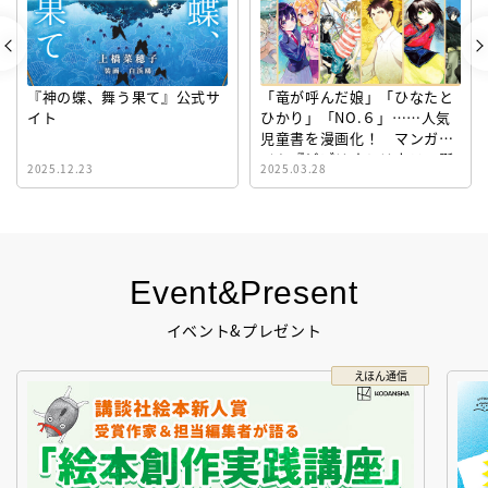
『神の蝶、舞う果て』公式サ
「竜が呼んだ娘」「ひなたと
イト
ひかり」「NO.６」……人気
児童書を漫画化！ マンガサ
イト『ビブリオシリウス』誕
2025.12.23
2025.03.28
生！
Event&Present
イベント&プレゼント
えほん通信