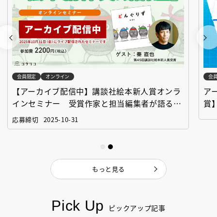
会員限定
オンライン
会
【アーカイブ配信中】講談社絵本新人賞オンラ
ア
インセミナー 受賞作家と担当編集者が語る
賞
「絵本創作実践講座」
作
応募締切
2025-10-31
もっと見る
Pick Up
ピックアップ記事