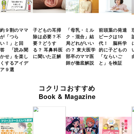
約９割のママ
子どもの耳掃
「母乳・ミル
前頭葉の発達
が「つら
除は必要？不
ク・混合」結
ピークは10
い！」と回
要？どうす
局どれがいい
代！ 脳科学
答 「読み聞
る？ 耳鼻科医
の？ 東大医学
的に子どもの
かせ」を楽し
に聞いた正解
部卒のママ医
「ならいご
くするアイデ
師が徹底解説
と」を検証
ア９選
コクリコおすすめ
Book & Magazine