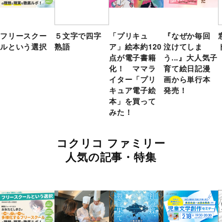
フリースクー
５文字で四字
「プリキュ
『なぜか毎回
ルという選択
熟語
ア」絵本約120
泣けてしま
点が電子書籍
う...』大人気子
化！ ママラ
育て絵日記漫
イター「プリ
画から単行本
キュア電子絵
発売！
本」を買って
みた！
コクリコ ファミリー
人気の記事・特集