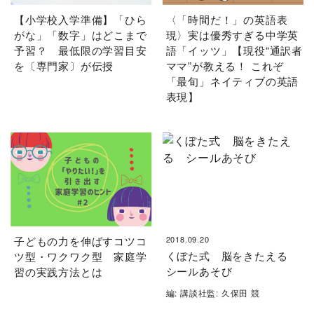
【小学校入学準備】「ひら
〈「時間だ！」の英語表
がな」「数字」はどこまで
現〉実は優秀すぎる中学英
予習？ 最低限の学習目安
語「イッツ」【現役“通訳者
を〔専門家〕が伝授
ママ”が教える！ これぞ
「最旬」ネイティブの英語
表現】
子どもの力を伸ばすコツコ
2018.09.20
くぼた式 脳をきたえる
ツ型・ワクワク型 家庭学
シールあそび
習の実践方法とは
編: 講談社監: 久保田 競