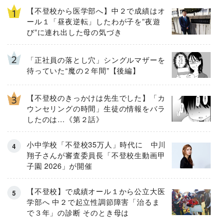
【不登校から医学部へ】中２で成績はオ
ール１「昼夜逆転」したわが子を”夜遊
び”に連れ出した母の気づき
「正社員の落とし穴」シングルマザーを
待っていた“魔の２年間”【後編】
【不登校のきっかけは先生でした】「カ
ウンセリングの時間」生徒の情報をバラ
したのは…《第２話》
小中学校「不登校35万人」時代に 中川
翔子さんが審査委員長「不登校生動画甲
子園 2026」が開催
【不登校】で成績オール１から公立大医
学部へ 中２で起立性調節障害「治るま
で３年」の診断 そのとき母は