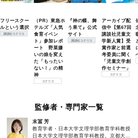
フリースクー
（PR）東急ホ
『神の蝶、舞
アーカイブ配
ルという選択
テルズ「人気
う果て』公式
信中【第67回
食育イベン
サイト
講談社児童文
講談社コクリコ
ト」参加レポ
学新人賞】受
講談社コクリコ
ート 野菜嫌
賞作家と前選
いの娘を変え
考委員に聞く
た「もったい
「児童文学創
ない！」の精
作セミナー」
神
コクリコ
コクリコ
監修者・専門家一覧
末冨 芳
教育学者・日本大学文理学部教育学科教授
日本大学文理学部教育学科教授。京都大学