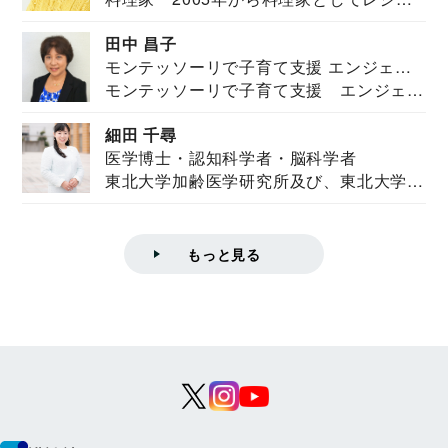
を紹介。東...
田中 昌子
モンテッソーリで子育て支援 エンジェル
モンテッソーリで子育て支援 エンジェル
ズハウス研究所所長
ズハウス研究...
細田 千尋
医学博士・認知科学者・脳科学者
東北大学加齢医学研究所及び、東北大学大
学院情報科学...
もっと見る