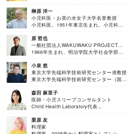
教育学部卒業...
榊原 洋一
小児科医・お茶の水女子大学名誉教授
小児科医。1951年東京生まれ。小児科
医。東京大学...
原 哲也
一般社団法人WAKUWAKU PROJECT
1966年生まれ、明治学院大学社会学部福
JAPAN代表・言語聴覚士・社会福祉士
祉学科卒業...
小泉 悠
東京大学先端科学技術研究センター准教授
東京大学先端科学技術研究センター（国際
安全保障構想...
森田 麻里子
医師・小児スリープコンサルタント
Child Health Laboratory代表...
栗原 友
料理家
料理家 2005年から料理家としてレシピ