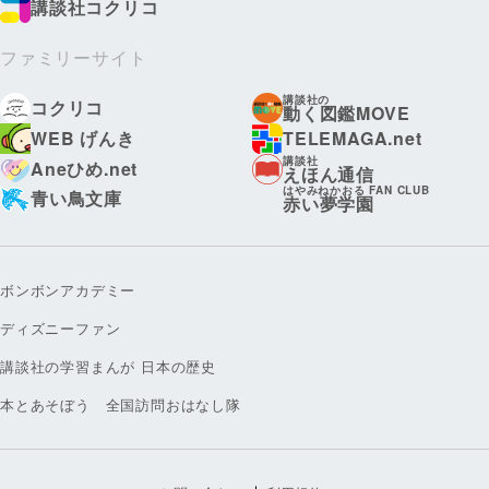
講談社コクリコ
ファミリーサイト
講談社の
コクリコ
動く図鑑MOVE
WEB げんき
TELEMAGA.net
講談社
Aneひめ.net
えほん通信
はやみねかおる FAN CLUB
青い鳥文庫
赤い夢学園
ボンボンアカデミー
ディズニーファン
講談社の学習まんが 日本の歴史
本とあそぼう 全国訪問おはなし隊