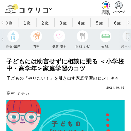
マイページ
講談社
コクリコ
0
1
2
3
4
5
6
歳
歳
歳
歳
歳
歳
歳
妊娠・出産
育児
健康・安全
食とレシピ
暮らし
絵本・
子どもには助言せずに相談に乗る ＜小学校
中・高学年＞家庭学習のコツ
子どもの「やりたい！」を引き出す家庭学習のヒント＃４
2021.10.15
高村 ミチカ