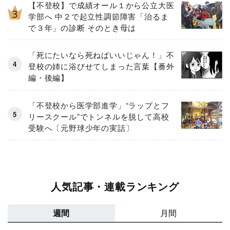
【不登校】で成績オール１から公立大医
学部へ 中２で起立性調節障害「治るま
で３年」の診断 そのとき母は
「死にたいなら死ねばいいじゃん！」不
登校の姉に浴びせてしまった言葉【番外
編・後編】
「不登校から医学部進学」“ラップとフ
リースクール”でトンネルを脱して高校
受験へ〔元野球少年の実話〕
人気記事・連載ランキング
週間
月間