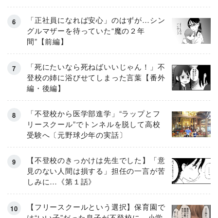
「正社員になれば安心」のはずが…シン
グルマザーを待っていた“魔の２年
間”【前編】
「死にたいなら死ねばいいじゃん！」不
登校の姉に浴びせてしまった言葉【番外
編・後編】
「不登校から医学部進学」“ラップとフ
リースクール”でトンネルを脱して高校
受験へ〔元野球少年の実話〕
【不登校のきっかけは先生でした】「意
見のない人間は損する」担任の一言が苦
しみに…《第１話》
【フリースクールという選択】保育園で
は“いい子”だった息子が不登校に…小学