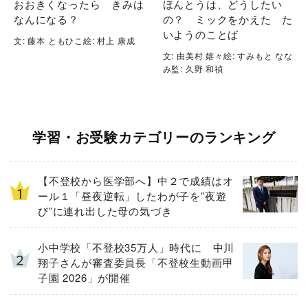
おおきくなったら きみは
ほんとうは、どうしたい
なんになる？
の？ ミックをかえた た
いようのことば
文: 藤本 ともひこ絵: 村上 康成
文: 由美村 嬉々絵: すみもと なな
み監: 久野 和禎
学習・お受験カテゴリーのランキング
【不登校から医学部へ】中２で成績はオ
ール１「昼夜逆転」したわが子を”夜遊
び”に連れ出した母の気づき
小中学校「不登校35万人」時代に 中川
翔子さんが審査委員長「不登校生動画甲
子園 2026」が開催