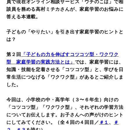
員で現在オンライン相談サービス「ウチのこは」で相
談員を務める高村ミチカさんが、家庭学習のお悩みに
答える本連載。
子どもの「やりたい」を引き出す家庭学習のヒントと
は？
第２回
「子どもの力を伸ばすコツコツ型・ワクワク
型 家庭学習の実践方法とは」
では、家庭学習には、
知識・技能を定着させる「コツコツ型」と、学びを日
常生活につなげる「ワクワク型」があるとご紹介しま
した。
今回は、小学校の中・高学年（３〜６年生）向けの
「コツコツ型」「ワクワク型」、それぞれの学習方法
についてお伝えします。お子さんへの声がけのヒント
にしてみてください。（全４回の４回目／
＃１
、
＃
２
、
＃３
を読む）