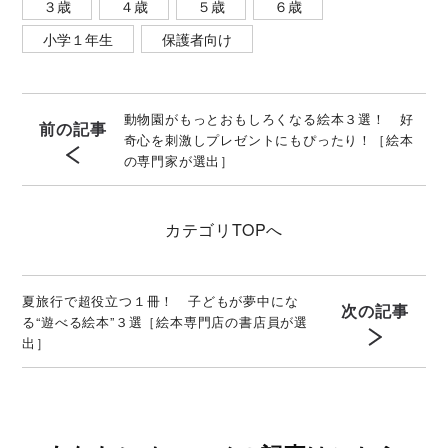
３歳
４歳
５歳
６歳
小学１年生
保護者向け
動物園がもっとおもしろくなる絵本３選！ 好
前の記事
奇心を刺激しプレゼントにもぴったり！［絵本
の専門家が選出］
カテゴリ
TOPへ
夏旅行で超役立つ１冊！ 子どもが夢中にな
次の記事
る“遊べる絵本”３選［絵本専門店の書店員が選
出］