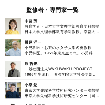
監修者・専門家一覧
末冨 芳
教育学者・日本大学文理学部教育学科教授
日本大学文理学部教育学科教授。京都大学
教育学部卒業...
榊原 洋一
小児科医・お茶の水女子大学名誉教授
小児科医。1951年東京生まれ。小児科
医。東京大学...
原 哲也
一般社団法人WAKUWAKU PROJECT
1966年生まれ、明治学院大学社会学部福
JAPAN代表・言語聴覚士・社会福祉士
祉学科卒業...
小泉 悠
東京大学先端科学技術研究センター准教授
東京大学先端科学技術研究センター（国際
安全保障構想...