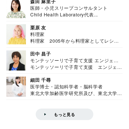
森田 麻里子
医師・小児スリープコンサルタント
Child Health Laboratory代表...
栗原 友
料理家
料理家 2005年から料理家としてレシピ
を紹介。東...
田中 昌子
モンテッソーリで子育て支援 エンジェル
モンテッソーリで子育て支援 エンジェル
ズハウス研究所所長
ズハウス研究...
細田 千尋
医学博士・認知科学者・脳科学者
東北大学加齢医学研究所及び、東北大学大
学院情報科学...
もっと見る