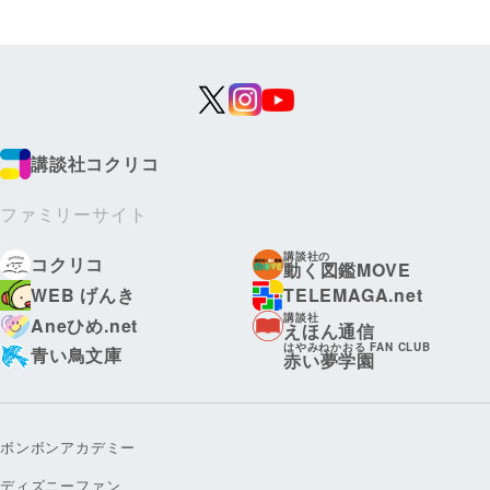
講談社コクリコ
ファミリーサイト
講談社の
コクリコ
動く図鑑MOVE
WEB げんき
TELEMAGA.net
講談社
Aneひめ.net
えほん通信
はやみねかおる FAN CLUB
青い鳥文庫
赤い夢学園
ボンボンアカデミー
ディズニーファン