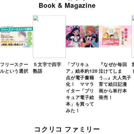
Book & Magazine
フリースクー
５文字で四字
「プリキュ
『なぜか毎回
ルという選択
熟語
ア」絵本約120
泣けてしま
点が電子書籍
う...』大人気子
化！ ママラ
育て絵日記漫
イター「プリ
画から単行本
キュア電子絵
発売！
本」を買って
みた！
コクリコ ファミリー