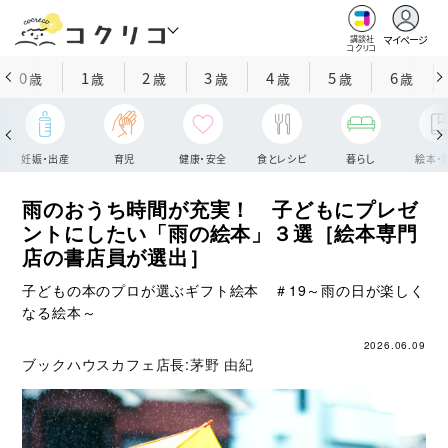
マイページ
講談社
コクリコ
0
1
2
3
4
5
6
歳
歳
歳
歳
歳
歳
歳
妊娠・出産
育児
健康・安全
食とレシピ
暮らし
絵本・
雨のおうち時間が充実！ 子どもにプレゼ
ントにしたい「雨の絵本」３選［絵本専門
店の書店員が選出］
子どもの本のプロが選ぶギフト絵本 ＃19～雨の日が楽しく
なる絵本～
2026.06.09
ブックハウスカフェ店長:
茅野 由紀