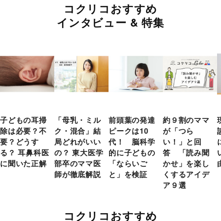
コクリコおすすめ
インタビュー & 特集
子どもの耳掃
「母乳・ミル
前頭葉の発達
約９割のママ
除は必要？不
ク・混合」結
ピークは10
が「つら
要？どうす
局どれがいい
代！ 脳科学
い！」と回
る？ 耳鼻科医
の？ 東大医学
的に子どもの
答 「読み聞
に聞いた正解
部卒のママ医
「ならいご
かせ」を楽し
師が徹底解説
と」を検証
くするアイデ
ア９選
コクリコおすすめ