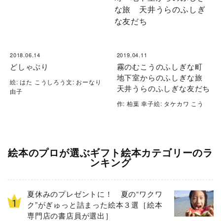
2018.06.14
2019.04.11
どしゃぶり
霧のむこうのふしぎな町
地下室からのふしぎな旅
絵: はた こうしろう文: おーなり
天井うらのふしぎな友だち
由子
作: 柏葉 幸子絵: タケカワ こう
絵本のプロが選ぶギフト絵本カテゴリーのラ
ンキング
夏休みのプレゼントに！ 夏の“ワクワ
ク”がぎゅっと詰まった絵本３選［絵本
専門店の書店員が選出］