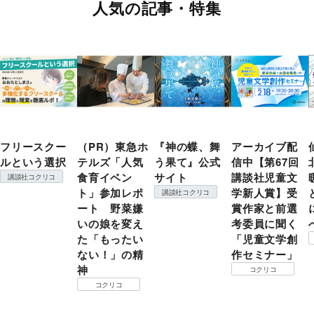
人気の記事・特集
フリースクー
（PR）東急ホ
『神の蝶、舞
アーカイブ配
ルという選択
テルズ「人気
う果て』公式
信中【第67回
食育イベン
サイト
講談社児童文
講談社コクリコ
ト」参加レポ
学新人賞】受
講談社コクリコ
ート 野菜嫌
賞作家と前選
いの娘を変え
考委員に聞く
た「もったい
「児童文学創
ない！」の精
作セミナー」
神
コクリコ
コクリコ