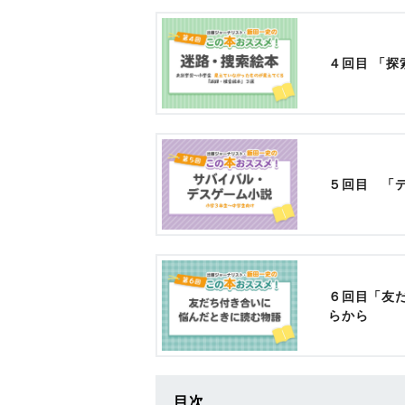
４回目 「
５回目 「
６回目「友
らから
目次