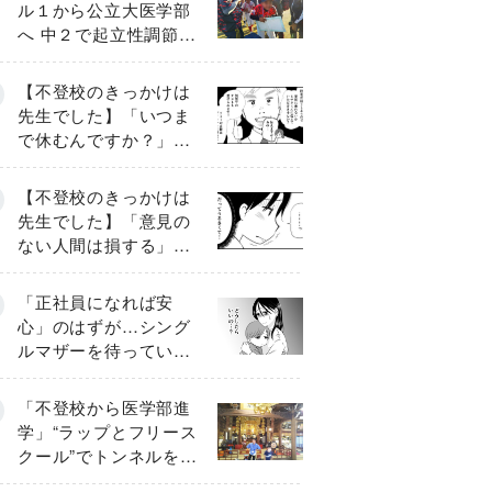
ル１から公立大医学部
へ 中２で起立性調節障
害「治るまで３年」の
診断 そのとき母は
【不登校のきっかけは
先生でした】「いつま
で休むんですか？」追
い詰められる母と息子
《第６話》
【不登校のきっかけは
先生でした】「意見の
ない人間は損する」担
任の一言が苦しみに…
《第１話》
「正社員になれば安
心」のはずが…シング
ルマザーを待ってい
た“魔の２年間”【前編】
「不登校から医学部進
学」“ラップとフリース
クール”でトンネルを脱
して高校受験へ〔元野