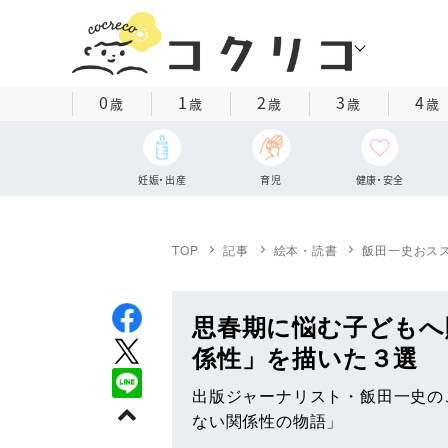
0
1
2
3
4
歳
歳
歳
歳
歳
妊娠・出産
育児
健康・安全
TOP
記事
絵本・読書
飯田一史おス
思春期に悩む子どもへ
係性」を描いた３選
出版ジャーナリスト・飯田一史の
ない関係性の物語」