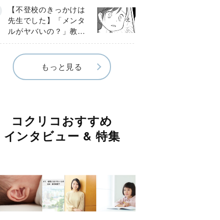
球少年の実話〕
【不登校のきっかけは
先生でした】「メンタ
ルがヤバいの？」教室
で始まった悪ふざけ
《第３話》
もっと見る
コクリコおすすめ
インタビュー & 特集