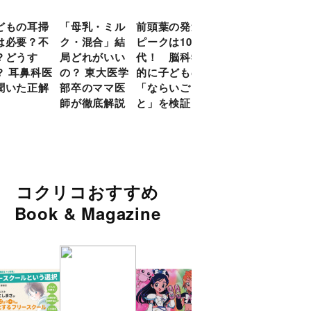
どもの耳掃
「母乳・ミル
前頭葉の発達
約９割のママ
現役
は必要？不
ク・混合」結
ピークは10
が「つら
談員
？どうす
局どれがいい
代！ 脳科学
い！」と回
に偏
？ 耳鼻科医
の？ 東大医学
的に子どもの
答 「読み聞
い」
聞いた正解
部卒のママ医
「ならいご
かせ」を楽し
由
師が徹底解説
と」を検証
くするアイデ
ア９選
コクリコおすすめ
Book & Magazine