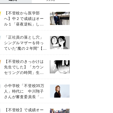
【不登校から医学部
へ】中２で成績はオー
ル１「昼夜逆転」した
わが子を”夜遊び”に連れ
出した母の気づき
「正社員の落とし穴」
シングルマザーを待っ
ていた“魔の２年間”【後
編】
【不登校のきっかけは
先生でした】「カウン
セリングの時間」生徒
の情報をバラしたの
は…《第２話》
小中学校「不登校35万
人」時代に 中川翔子
さんが審査委員長「不
登校生動画甲子園
2026」が開催
【不登校】で成績オー