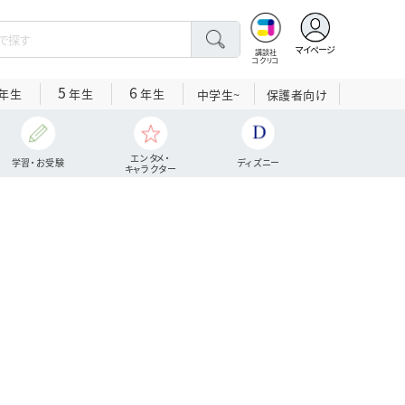
マイページ
講談社
コクリコ
5
6
年生
年生
年生
中学生~
保護者向け
エンタメ・
学習・お受験
ディズニー
キャラクター