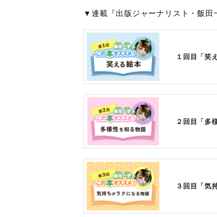
▼連載『出版ジャーナリスト・飯田
１回目「笑
２回目「多
３回目「気