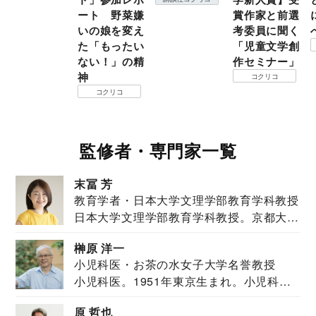
ート 野菜嫌
賞作家と前選
いの娘を変え
考委員に聞く
た「もったい
「児童文学創
ない！」の精
作セミナー」
神
コクリコ
コクリコ
監修者・専門家一覧
末冨 芳
教育学者・日本大学文理学部教育学科教授
日本大学文理学部教育学科教授。京都大学
教育学部卒業...
榊原 洋一
小児科医・お茶の水女子大学名誉教授
小児科医。1951年東京生まれ。小児科
医。東京大学...
原 哲也