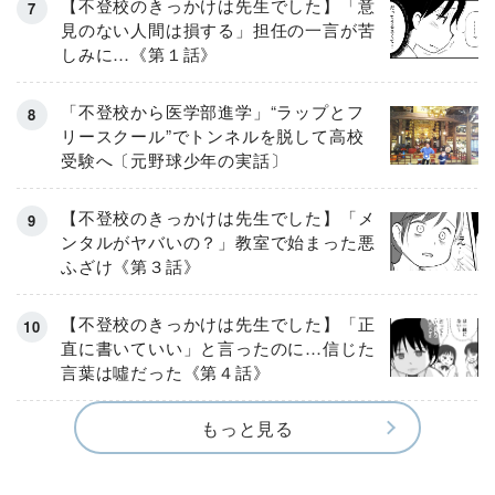
【不登校のきっかけは先生でした】「意
見のない人間は損する」担任の一言が苦
しみに…《第１話》
「不登校から医学部進学」“ラップとフ
リースクール”でトンネルを脱して高校
受験へ〔元野球少年の実話〕
【不登校のきっかけは先生でした】「メ
ンタルがヤバいの？」教室で始まった悪
ふざけ《第３話》
【不登校のきっかけは先生でした】「正
直に書いていい」と言ったのに…信じた
言葉は噓だった《第４話》
もっと見る