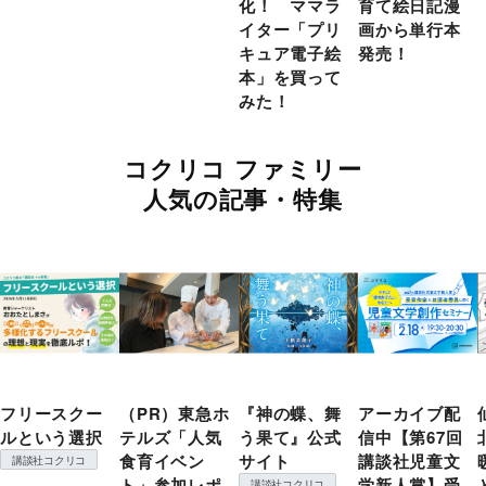
化！ ママラ
育て絵日記漫
イター「プリ
画から単行本
キュア電子絵
発売！
本」を買って
みた！
コクリコ ファミリー
人気の記事・特集
フリースクー
（PR）東急ホ
『神の蝶、舞
アーカイブ配
ルという選択
テルズ「人気
う果て』公式
信中【第67回
食育イベン
サイト
講談社児童文
講談社コクリコ
ト」参加レポ
学新人賞】受
講談社コクリコ