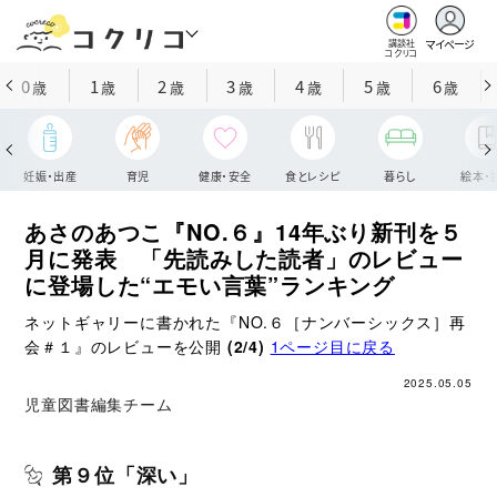
マイページ
講談社
コクリコ
0
1
2
3
4
5
6
歳
歳
歳
歳
歳
歳
歳
妊娠・出産
育児
健康・安全
食とレシピ
暮らし
絵本・
あさのあつこ『NO.６』14年ぶり新刊を５
月に発表 「先読みした読者」のレビュー
に登場した“エモい言葉”ランキング
ネットギャリーに書かれた『NO.６［ナンバーシックス］再
会＃１』のレビューを公開
(2/4)
1ページ目に戻る
2025.05.05
児童図書編集チーム
第９位「深い」