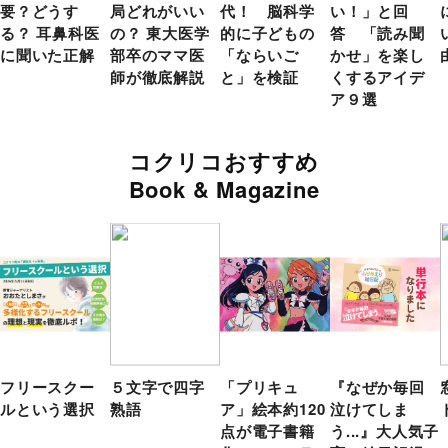
要？どうす
局どれがいい
代！ 脳科学
い！」と回
る？ 耳鼻科医
の？ 東大医学
的に子どもの
答 「読み聞
に聞いた正解
部卒のママ医
「ならいご
かせ」を楽し
師が徹底解説
と」を検証
くするアイデ
ア９選
コクリコおすすめ
Book & Magazine
フリースクー
５文字で四字
「プリキュ
『なぜか毎回
ルという選択
熟語
ア」絵本約120
泣けてしま
点が電子書籍
う...』大人気子