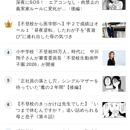
深夜にSOS！ エアコンなし・肉禁止の
義実家ルールに変化が…〈後編〉
【不登校から医学部へ】中２で成績はオ
ール１「昼夜逆転」したわが子を”夜遊
び”に連れ出した母の気づき
小中学校「不登校35万人」時代に 中川
翔子さんが審査委員長「不登校生動画甲
子園 2026」が開催
「正社員の落とし穴」シングルマザーを
待っていた“魔の２年間”【後編】
【不登校のきっかけは先生でした】「い
つまで休むんですか？」追い詰められる
母と息子《第６話》