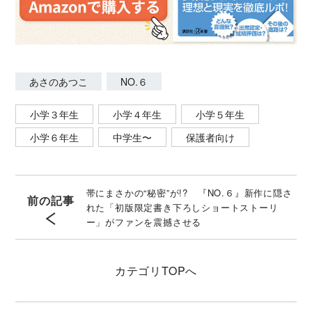
あさのあつこ
NO.６
小学３年生
小学４年生
小学５年生
小学６年生
中学生〜
保護者向け
帯にまさかの“秘密”が!? 『NO.６』新作に隠さ
前の記事
れた「初版限定書き下ろしショートストーリ
ー」がファンを震撼させる
カテゴリ
TOPへ