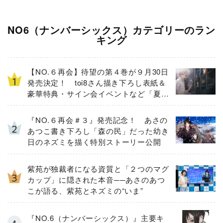
NO6（ナンバーシックス）カテゴリーのラン
キング
【NO.６再会】待望の第４巻が９月30日
発売決定！ toi8さん描き下ろし表紙＆
豪華特典・サイン会イベントなど「夏の
３大ニュース」を一挙解禁！
『NO.６再会＃３』発売記念！ あさの
あつこ書き下ろし「森の民」だった幼き
日のネズミを描く特別ストーリー公開
紫苑が独裁者になる資質と「２つのマグ
カップ」に隠された本音──あさのあつ
こが語る、紫苑とネズミの“いま”
『NO.6（ナンバーシックス）』主要キ