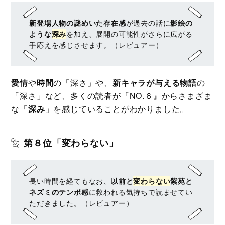
新登場人物の謎めいた存在感
が過去の話に
影絵の
ような
深み
を加え、展開の可能性がさらに広がる
手応えを感じさせます。（レビュアー）
愛情
や
時間
の「深さ」や、
新キャラが与える物語
の
「深さ」など、多くの読者が『NO.６』からさまざま
な「
深み
」を感じていることがわかりました。
第８位「変わらない」
長い時間を経てもなお、
以前と
変わらない
紫苑と
ネズミのテンポ感
に救われる気持ちで読ませてい
ただきました。（レビュアー）