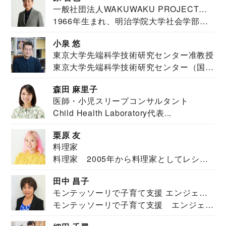
一般社団法人WAKUWAKU PROJECT
1966年生まれ、明治学院大学社会学部福
JAPAN代表・言語聴覚士・社会福祉士
祉学科卒業...
小泉 悠
東京大学先端科学技術研究センター准教授
東京大学先端科学技術研究センター（国際
安全保障構想...
森田 麻里子
医師・小児スリープコンサルタント
Child Health Laboratory代表...
栗原 友
料理家
料理家 2005年から料理家としてレシピ
を紹介。東...
田中 昌子
モンテッソーリで子育て支援 エンジェル
モンテッソーリで子育て支援 エンジェル
ズハウス研究所所長
ズハウス研究...