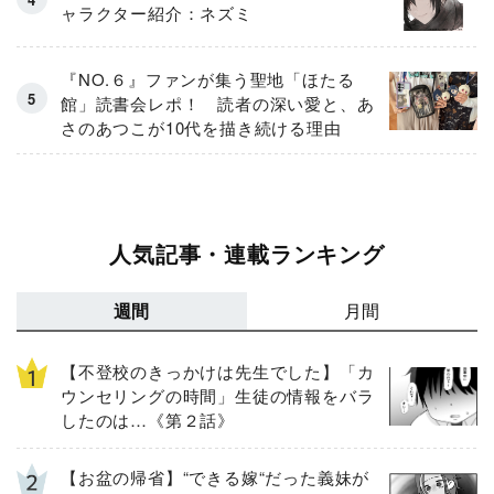
ャラクター紹介：ネズミ
『NO.６』ファンが集う聖地「ほたる
館」読書会レポ！ 読者の深い愛と、あ
さのあつこが10代を描き続ける理由
人気記事・連載ランキング
週間
月間
【不登校のきっかけは先生でした】「カ
ウンセリングの時間」生徒の情報をバラ
したのは…《第２話》
【お盆の帰省】“できる嫁“だった義妹が