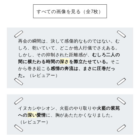
すべての画像を見る（全7枚）
再会の瞬間は、決して感傷的なものではない。む
しろ、乾いていて、どこか他人行儀でさえある。
しかし、その抑制された距離感が、
むしろ二人の
間に横たわる時間の
深さ
を際立たせている。
そこ
から巻き起こる
感情の奔流は、まさに圧巻だっ
た。
（レビュアー）
イヌカシやシオン、火藍のやり取りや
火藍の紫苑
への
深い
愛情
に、胸があたたかくなりました。
（レビュアー）