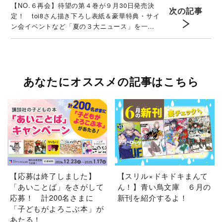
【NO.６再会】待望の第４巻が９月30日発売決
次の記事
定！ toi8さん描き下ろし表紙＆豪華特典・サイ
ン会イベントなど「夏の３大ニュース」を一挙
解禁！
あなたにオススメの記事はこちら
【応募は終了しました】
【スリル×ドキドキまんて
「あいことば」をさがして
ん！】青い鳥文庫 ６月の
応募！ 計200名さまに
新刊を紹介するよ！
「子どもがよろこぶ本」が
あたる！