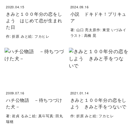
2020.04.15
2024.09.16
きみと１００年分の恋をし
小説 ドキドキ！プリキュ
よう はじめて恋が生まれ
ア
た日
著: 山口 亮太原作: 東堂 いづみイ
ラスト: 高橋 晃
作: 折原 みと絵: フカヒレ
2009.07.16
2021.01.14
ハチ公物語 －待ちつづけ
きみと１００年分の恋をし
た犬－
よう きみと手をつないで
著: 岩貞 るみこ絵: 真斗写真: 田丸
作: 折原 みと絵: フカヒレ
瑞穂