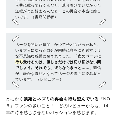
ら共に戦って行くんだと、辿り着けていなかった
道程がまた始まるんだと、この再会が本当に嬉し
いです。（書店関係者）
ページを開いた瞬間、かつて子どもだった私と、
いま大人になった自分が同時に息を吹き返すよう
な不思議な感覚に包まれました。「
次のページに
待ち
受けるのは、優しさだけでは切り拓けない闇
でしょう。それでも、彼らならきっと……
」確信
が、静かな喜びとなってページの隅々に染み渡っ
ています。 （レビュアー）
とにかく
紫苑とネズミの再会を待ち望んでいる
『NO.
６』ファンの多いこと！ どのレビューからも、14
年の時を感じさせないパッションを感じます。