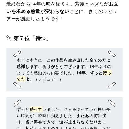
最終巻から14年の時を経ても、紫苑とネズミが
お互
いを求める熱量が変わらない
ことに、多くのレビュ
アーが感動したようです！
第７位「待つ」
本当に本当に、
この作品を生み出した全ての方に
感謝します、ありがとうございます。
14年ぶりの
とっても感動的な内容でした。
14年、ずっと
待っ
てた
よ
。（レビュアー）
ずっと
待って
いました
。２人を待っていた長い長
い時間が、瞬時に消えました。
またあの街に戻
り、皆と再会できて、涙が止まらなくなりまし
た
。紫苑とネズミの２人はまた、
互いを救いなが