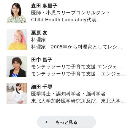
森田 麻里子
医師・小児スリープコンサルタント
Child Health Laboratory代表...
栗原 友
料理家
料理家 2005年から料理家としてレシピ
を紹介。東...
田中 昌子
モンテッソーリで子育て支援 エンジェル
モンテッソーリで子育て支援 エンジェル
ズハウス研究所所長
ズハウス研究...
細田 千尋
医学博士・認知科学者・脳科学者
東北大学加齢医学研究所及び、東北大学大
学院情報科学...
もっと見る