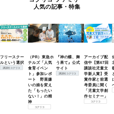
人気の記事・特集
フリースクー
（PR）東急ホ
『神の蝶、舞
アーカイブ配
ルという選択
テルズ「人気
う果て』公式
信中【第67回
食育イベン
サイト
講談社児童文
講談社コクリコ
ト」参加レポ
学新人賞】受
講談社コクリコ
ート 野菜嫌
賞作家と前選
いの娘を変え
考委員に聞く
た「もったい
「児童文学創
ない！」の精
作セミナー」
神
コクリコ
コクリコ