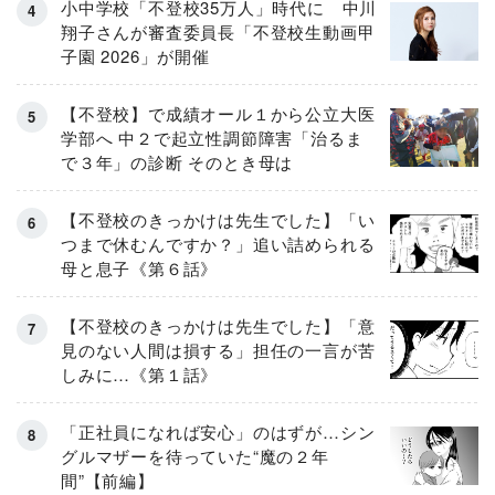
小中学校「不登校35万人」時代に 中川
翔子さんが審査委員長「不登校生動画甲
子園 2026」が開催
【不登校】で成績オール１から公立大医
学部へ 中２で起立性調節障害「治るま
で３年」の診断 そのとき母は
【不登校のきっかけは先生でした】「い
つまで休むんですか？」追い詰められる
母と息子《第６話》
【不登校のきっかけは先生でした】「意
見のない人間は損する」担任の一言が苦
しみに…《第１話》
「正社員になれば安心」のはずが…シン
グルマザーを待っていた“魔の２年
間”【前編】