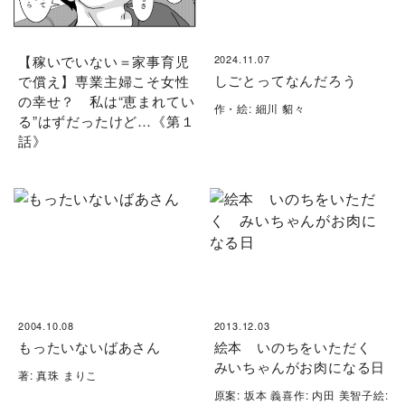
【稼いでいない＝家事育児
2024.11.07
しごとってなんだろう
で償え】専業主婦こそ女性
の幸せ？ 私は“恵まれてい
作・絵: 細川 貂々
る”はずだったけど…《第１
話》
2004.10.08
2013.12.03
もったいないばあさん
絵本 いのちをいただく
みいちゃんがお肉になる日
著: 真珠 まりこ
原案: 坂本 義喜作: 内田 美智子絵: