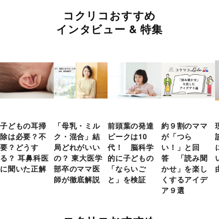
コクリコおすすめ
インタビュー & 特集
子どもの耳掃
「母乳・ミル
前頭葉の発達
約９割のママ
除は必要？不
ク・混合」結
ピークは10
が「つら
要？どうす
局どれがいい
代！ 脳科学
い！」と回
る？ 耳鼻科医
の？ 東大医学
的に子どもの
答 「読み聞
に聞いた正解
部卒のママ医
「ならいご
かせ」を楽し
師が徹底解説
と」を検証
くするアイデ
ア９選