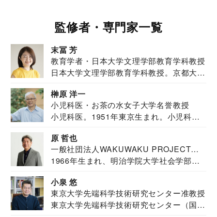
監修者・専門家一覧
末冨 芳
教育学者・日本大学文理学部教育学科教授
日本大学文理学部教育学科教授。京都大学
教育学部卒業...
榊原 洋一
小児科医・お茶の水女子大学名誉教授
小児科医。1951年東京生まれ。小児科
医。東京大学...
原 哲也
一般社団法人WAKUWAKU PROJECT
1966年生まれ、明治学院大学社会学部福
JAPAN代表・言語聴覚士・社会福祉士
祉学科卒業...
小泉 悠
東京大学先端科学技術研究センター准教授
東京大学先端科学技術研究センター（国際
安全保障構想...