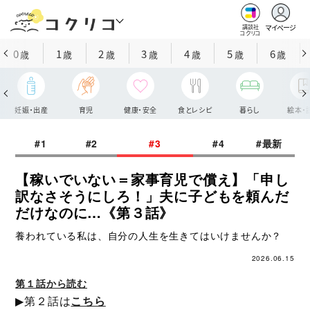
マイページ
講談社
コクリコ
0
1
2
3
4
5
6
歳
歳
歳
歳
歳
歳
歳
妊娠・出産
育児
健康・安全
食とレシピ
暮らし
絵本・
#1
#2
#3
#4
#最新
【稼いでいない＝家事育児で償え】「申し
訳なさそうにしろ！」夫に子どもを頼んだ
だけなのに…《第３話》
養われている私は、自分の人生を生きてはいけませんか？
2026.06.15
第１話から読む
▶第２話は
こちら