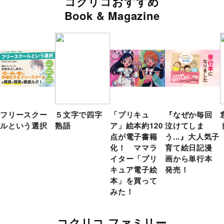
コクリコおすすめ
Book & Magazine
フリースクー
５文字で四字
「プリキュ
『なぜか毎回
ルという選択
熟語
ア」絵本約120
泣けてしま
点が電子書籍
う...』大人気子
化！ ママラ
育て絵日記漫
イター「プリ
画から単行本
キュア電子絵
発売！
本」を買って
みた！
コクリコ ファミリー