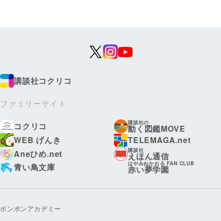
講談社コクリコ
ファミリーサイト
講談社の
コクリコ
動く図鑑MOVE
WEB げんき
TELEMAGA.net
講談社
Aneひめ.net
えほん通信
はやみねかおる FAN CLUB
青い鳥文庫
赤い夢学園
ボンボンアカデミー