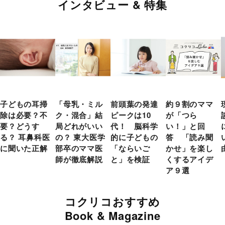
インタビュー & 特集
子どもの耳掃
「母乳・ミル
前頭葉の発達
約９割のママ
除は必要？不
ク・混合」結
ピークは10
が「つら
要？どうす
局どれがいい
代！ 脳科学
い！」と回
る？ 耳鼻科医
の？ 東大医学
的に子どもの
答 「読み聞
に聞いた正解
部卒のママ医
「ならいご
かせ」を楽し
師が徹底解説
と」を検証
くするアイデ
ア９選
コクリコおすすめ
Book & Magazine