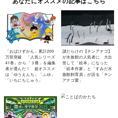
あなたにオススメの記事はこちら
「おばけずかん」累計200
謎だらけの【チンアナゴ】
万部突破 「人気シリーズ
が水族館の人気者に 大出
41巻」から「３冊」を編集
世して「絵本」になった
者が選んだ！ 超オススメ
「絵本作家」と「すみだ水
は「ゆうえんち」「ふゆ」
族館飼育員」が語る「チン
「いちにちじゅう」
アナゴ愛」