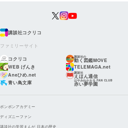
講談社コクリコ
ファミリーサイト
講談社の
コクリコ
動く図鑑MOVE
WEB げんき
TELEMAGA.net
講談社
Aneひめ.net
えほん通信
はやみねかおる FAN CLUB
青い鳥文庫
赤い夢学園
ボンボンアカデミー
ディズニーファン
講談社の学習まんが 日本の歴史