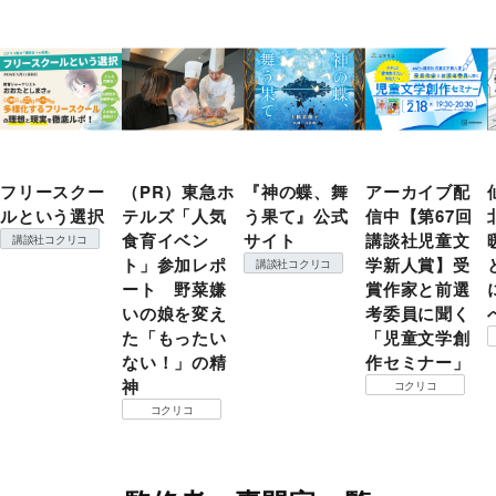
フリースクー
（PR）東急ホ
『神の蝶、舞
アーカイブ配
ルという選択
テルズ「人気
う果て』公式
信中【第67回
食育イベン
サイト
講談社児童文
講談社コクリコ
ト」参加レポ
学新人賞】受
講談社コクリコ
ート 野菜嫌
賞作家と前選
いの娘を変え
考委員に聞く
た「もったい
「児童文学創
ない！」の精
作セミナー」
神
コクリコ
コクリコ