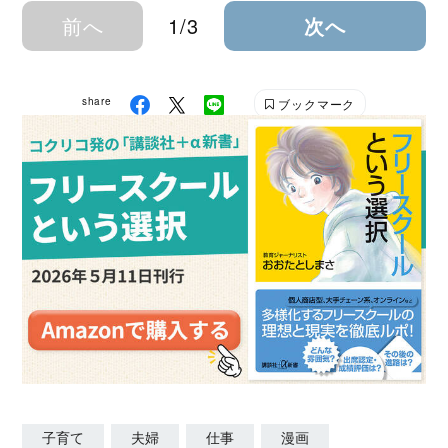
前へ
1/3
次へ
share
ブックマーク
子育て
夫婦
仕事
漫画