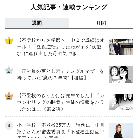
人気記事・連載ランキング
週間
月間
【不登校から医学部へ】中２で成績はオ
ール１「昼夜逆転」したわが子を”夜遊
び”に連れ出した母の気づき
「正社員の落とし穴」シングルマザーを
待っていた“魔の２年間”【後編】
【不登校のきっかけは先生でした】「カ
ウンセリングの時間」生徒の情報をバラ
したのは…《第２話》
小中学校「不登校35万人」時代に 中川
翔子さんが審査委員長「不登校生動画甲