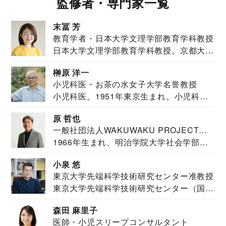
監修者・専門家一覧
末冨 芳
教育学者・日本大学文理学部教育学科教授
日本大学文理学部教育学科教授。京都大学
教育学部卒業...
榊原 洋一
小児科医・お茶の水女子大学名誉教授
小児科医。1951年東京生まれ。小児科
医。東京大学...
原 哲也
一般社団法人WAKUWAKU PROJECT
1966年生まれ、明治学院大学社会学部福
JAPAN代表・言語聴覚士・社会福祉士
祉学科卒業...
小泉 悠
東京大学先端科学技術研究センター准教授
東京大学先端科学技術研究センター（国際
安全保障構想...
森田 麻里子
医師・小児スリープコンサルタント