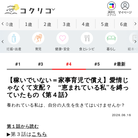
マイページ
講談社
コクリコ
0
1
2
3
4
5
6
歳
歳
歳
歳
歳
歳
歳
妊娠・出産
育児
健康・安全
食とレシピ
暮らし
絵本・
#1
#3
#4
#5
#最新
【稼いでいない＝家事育児で償え】愛情じ
ゃなくて支配？ “恵まれている私”を縛っ
ていたもの《第４話》
養われている私は、自分の人生を生きてはいけませんか？
2026.06.16
第１話から読む
▶第３話は
こちら