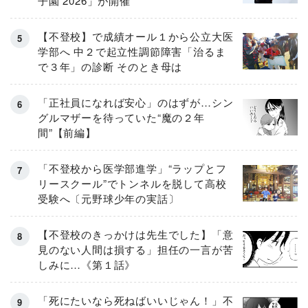
子園 2026」が開催
【不登校】で成績オール１から公立大医
学部へ 中２で起立性調節障害「治るま
で３年」の診断 そのとき母は
「正社員になれば安心」のはずが…シン
グルマザーを待っていた“魔の２年
間”【前編】
「不登校から医学部進学」“ラップとフ
リースクール”でトンネルを脱して高校
受験へ〔元野球少年の実話〕
【不登校のきっかけは先生でした】「意
見のない人間は損する」担任の一言が苦
しみに…《第１話》
「死にたいなら死ねばいいじゃん！」不