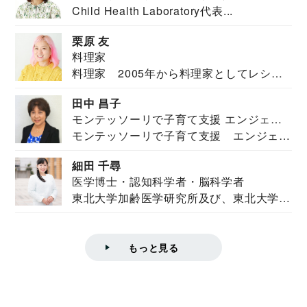
Child Health Laboratory代表...
栗原 友
料理家
料理家 2005年から料理家としてレシピ
を紹介。東...
田中 昌子
モンテッソーリで子育て支援 エンジェル
モンテッソーリで子育て支援 エンジェル
ズハウス研究所所長
ズハウス研究...
細田 千尋
医学博士・認知科学者・脳科学者
東北大学加齢医学研究所及び、東北大学大
学院情報科学...
もっと見る