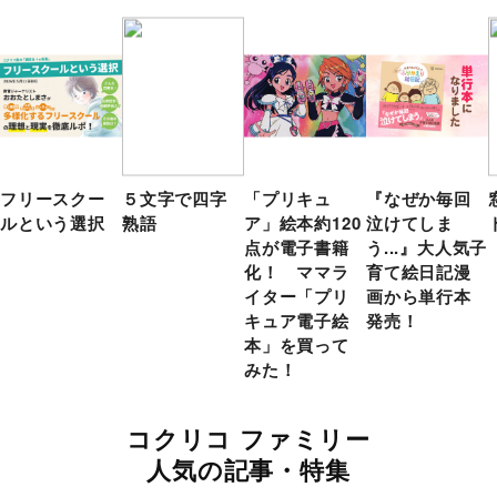
フリースクー
５文字で四字
「プリキュ
『なぜか毎回
ルという選択
熟語
ア」絵本約120
泣けてしま
点が電子書籍
う...』大人気子
化！ ママラ
育て絵日記漫
イター「プリ
画から単行本
キュア電子絵
発売！
本」を買って
みた！
コクリコ ファミリー
人気の記事・特集