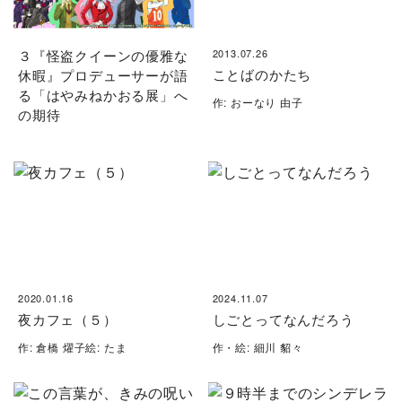
３『怪盗クイーンの優雅な
2013.07.26
ことばのかたち
休暇』プロデューサーが語
る「はやみねかおる展」へ
作: おーなり 由子
の期待
2020.01.16
2024.11.07
夜カフェ（５）
しごとってなんだろう
作: 倉橋 燿子絵: たま
作・絵: 細川 貂々