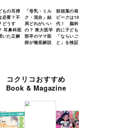
どもの耳掃
「母乳・ミル
前頭葉の発達
約９割のママ
現役
は必要？不
ク・混合」結
ピークは10
が「つら
談員
？どうす
局どれがいい
代！ 脳科学
い！」と回
に偏
？ 耳鼻科医
の？ 東大医学
的に子どもの
答 「読み聞
い」
聞いた正解
部卒のママ医
「ならいご
かせ」を楽し
由
師が徹底解説
と」を検証
くするアイデ
ア９選
コクリコおすすめ
Book & Magazine