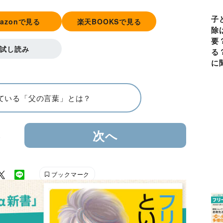
子
mazonで見る
楽天BOOKSで見る
除
要
試し読み
る
に
ている「父の言葉」とは？
3
次へ
ブックマーク