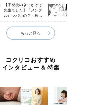
球少年の実話〕
【不登校のきっかけは
先生でした】「メンタ
ルがヤバいの？」教室
で始まった悪ふざけ
《第３話》
もっと見る
コクリコおすすめ
インタビュー & 特集