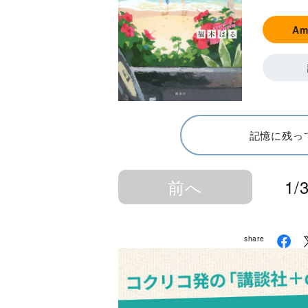
A
記憶に残っ
前へ
1/
share