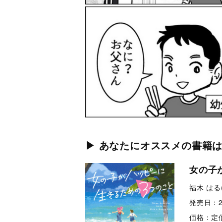
▶︎ あなたにオススメの書籍
女の子
福木 はる
発売日：
価格：
定