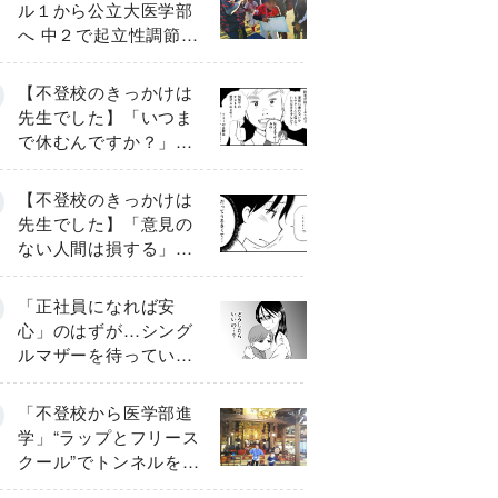
ル１から公立大医学部
へ 中２で起立性調節障
害「治るまで３年」の
診断 そのとき母は
【不登校のきっかけは
先生でした】「いつま
で休むんですか？」追
い詰められる母と息子
《第６話》
【不登校のきっかけは
先生でした】「意見の
ない人間は損する」担
任の一言が苦しみに…
《第１話》
「正社員になれば安
心」のはずが…シング
ルマザーを待ってい
た“魔の２年間”【前編】
「不登校から医学部進
学」“ラップとフリース
クール”でトンネルを脱
して高校受験へ〔元野