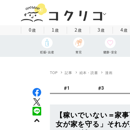
0
1
2
3
4
歳
歳
歳
歳
歳
妊娠・出産
育児
健康・安全
TOP
記事
絵本・読書
漫画
#1
#3
【稼いでいない＝家事
女が家を守る」それが