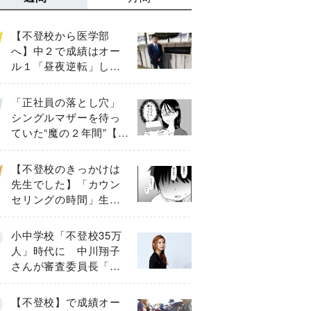
【不登校から医学部
へ】中２で成績はオー
ル１「昼夜逆転」した
わが子を”夜遊び”に連れ
出した母の気づき
「正社員の落とし穴」
シングルマザーを待っ
ていた“魔の２年間”【後
編】
【不登校のきっかけは
先生でした】「カウン
セリングの時間」生徒
の情報をバラしたの
は…《第２話》
小中学校「不登校35万
人」時代に 中川翔子
さんが審査委員長「不
登校生動画甲子園
2026」が開催
【不登校】で成績オー