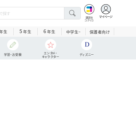
マイページ
講談社
コクリコ
5
6
年生
年生
年生
中学生~
保護者向け
エンタメ・
学習・お受験
ディズニー
キャラクター