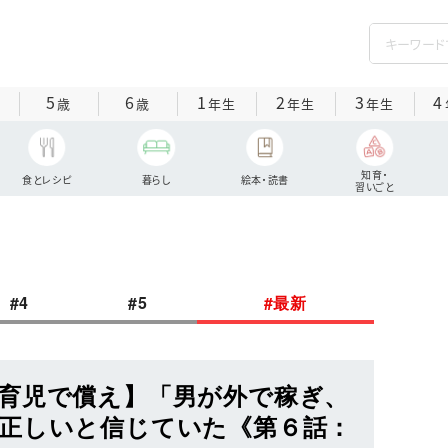
5
6
1
2
3
4
歳
歳
年生
年生
年生
知育・
食とレシピ
暮らし
絵本・読書
習いごと
#4
#5
#最新
育児で償え】「男が外で稼ぎ、
正しいと信じていた《第６話：