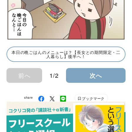
本日の晩ごはんのメニューは？【長女との期間限定・二
人暮らし】後半へ！
前へ
1/2
次へ
share
ブックマーク