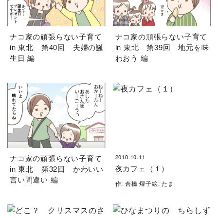
ナコ家の頑張らない子育て
ナコ家の頑張らない子育て
in 東北 第40回 夫婦の誕
in 東北 第39回 地元を味
生日 編
わおう 編
ナコ家の頑張らない子育て
2018.10.11
夜カフェ（１）
in 東北 第32回 かわいい
言い間違い 編
作: 倉橋 燿子絵: たま