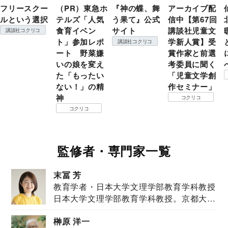
フリースクー
（PR）東急ホ
『神の蝶、舞
アーカイブ配
ルという選択
テルズ「人気
う果て』公式
信中【第67回
食育イベン
サイト
講談社児童文
講談社コクリコ
ト」参加レポ
学新人賞】受
講談社コクリコ
ート 野菜嫌
賞作家と前選
いの娘を変え
考委員に聞く
た「もったい
「児童文学創
ない！」の精
作セミナー」
神
コクリコ
コクリコ
監修者・専門家一覧
末冨 芳
教育学者・日本大学文理学部教育学科教授
日本大学文理学部教育学科教授。京都大学
教育学部卒業...
榊原 洋一