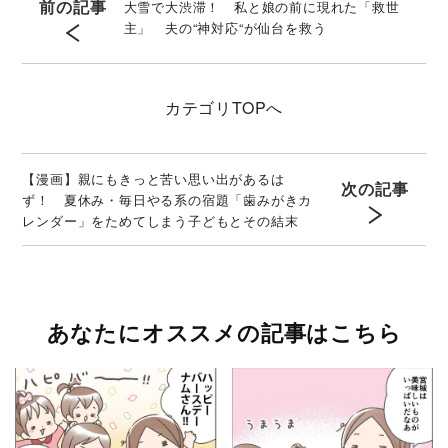
前の記事
大雪で大渋滞！ 私と娘の前に現れた「救世
主」 夫の“神対応“が仙台を救う
カテゴリ
TOPへ
【漫画】親にもきっと苦い思い出があるは
次の記事
ず！ 夏休み・毎日やる系の宿題「歯みがきカ
レンダー」をためてしまう子どもとその結末
あなたにオススメの記事はこちら