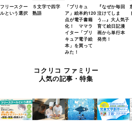
フリースクー
５文字で四字
「プリキュ
『なぜか毎回
ルという選択
熟語
ア」絵本約120
泣けてしま
点が電子書籍
う...』大人気子
化！ ママラ
育て絵日記漫
イター「プリ
画から単行本
キュア電子絵
発売！
本」を買って
みた！
コクリコ ファミリー
人気の記事・特集