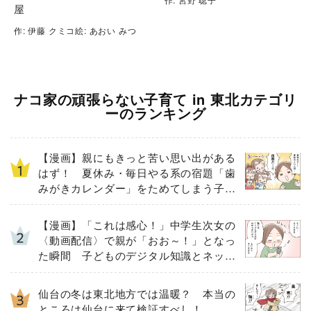
屋
作: 伊藤 クミコ絵: あおい みつ
ナコ家の頑張らない子育て in 東北カテゴリ
ーのランキング
【漫画】親にもきっと苦い思い出がある
はず！ 夏休み・毎日やる系の宿題「歯
みがきカレンダー」をためてしまう子ど
もとその結末
【漫画】「これは感心！」中学生次女の
〈動画配信〉で親が「おお～！」となっ
た瞬間 子どものデジタル知識とネット
リテラシー教育の高さがスゴイ！
仙台の冬は東北地方では温暖？ 本当の
ところは仙台に来て検証すべし！