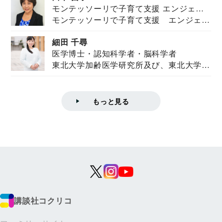
モンテッソーリで子育て支援 エンジェル
モンテッソーリで子育て支援 エンジェル
ズハウス研究所所長
ズハウス研究...
細田 千尋
医学博士・認知科学者・脳科学者
東北大学加齢医学研究所及び、東北大学大
学院情報科学...
もっと見る
講談社コクリコ