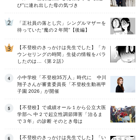
び”に連れ出した母の気づき
「正社員の落とし穴」シングルマザーを
待っていた“魔の２年間”【後編】
【不登校のきっかけは先生でした】「カ
ウンセリングの時間」生徒の情報をバラ
したのは…《第２話》
小中学校「不登校35万人」時代に 中川
翔子さんが審査委員長「不登校生動画甲
子園 2026」が開催
【不登校】で成績オール１から公立大医
学部へ 中２で起立性調節障害「治るま
で３年」の診断 そのとき母は
【不登校のきっかけは先生でした】「い