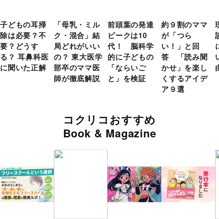
子どもの耳掃
「母乳・ミル
前頭葉の発達
約９割のママ
除は必要？不
ク・混合」結
ピークは10
が「つら
要？どうす
局どれがいい
代！ 脳科学
い！」と回
る？ 耳鼻科医
の？ 東大医学
的に子どもの
答 「読み聞
に聞いた正解
部卒のママ医
「ならいご
かせ」を楽し
師が徹底解説
と」を検証
くするアイデ
ア９選
コクリコおすすめ
Book & Magazine