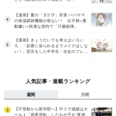
【漫画】夏の「ダク汗」対策 パパママ
の体温調節機能が危ない！ 出不精×運
動嫌い×快適な室内で「汗腺崩壊」
【漫画】きょうだいでも考えはいろい
ろ 「必要に迫られるまでメイクはしな
い！」宣言をした中学生・次女のブレな
い信念
人気記事・連載ランキング
週間
月間
【不登校から医学部へ】中２で成績はオ
ール１「昼夜逆転」したわが子を”夜遊