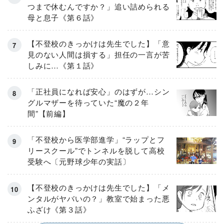
つまで休むんですか？」追い詰められる
母と息子《第６話》
【不登校のきっかけは先生でした】「意
見のない人間は損する」担任の一言が苦
しみに…《第１話》
「正社員になれば安心」のはずが…シン
グルマザーを待っていた“魔の２年
間”【前編】
「不登校から医学部進学」“ラップとフ
リースクール”でトンネルを脱して高校
受験へ〔元野球少年の実話〕
【不登校のきっかけは先生でした】「メ
ンタルがヤバいの？」教室で始まった悪
ふざけ《第３話》