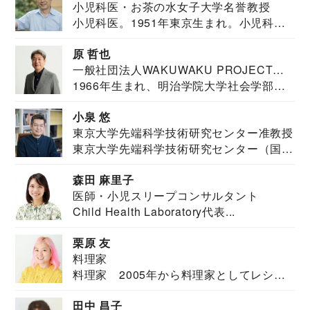
小児科医・お茶の水女子大学名誉教授
小児科医。1951年東京生まれ。小児科
医。東京大学...
原 哲也
一般社団法人WAKUWAKU PROJECT
1966年生まれ、明治学院大学社会学部福
JAPAN代表・言語聴覚士・社会福祉士
祉学科卒業...
小泉 悠
東京大学先端科学技術研究センター准教授
東京大学先端科学技術研究センター（国際
安全保障構想...
森田 麻里子
医師・小児スリープコンサルタント
Child Health Laboratory代表...
栗原 友
料理家
料理家 2005年から料理家としてレシピ
を紹介。東...
田中 昌子