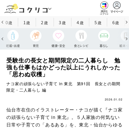
マイページ
講談社
コクリコ
0
1
2
3
4
5
6
歳
歳
歳
歳
歳
歳
歳
妊娠・出産
育児
健康・安全
食とレシピ
暮らし
絵本・
受験生の長女と期間限定の二人暮らし 勉
強も仕事もはかどった以上にうれしかった
「思わぬ収穫」
ナコ家の頑張らない子育て in 東北 第91回 長女との期間
限定・二人暮らし 編
2026.01.02
仙台市在住のイラストレーター・ナコが描く『ナコ家
の頑張らない子育て in 東北』。５人家族の何気ない
日常や子育ての「あるある」を、東北・仙台からゆる