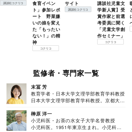
食育イベン
サイト
講談社児童文
講談社コクリコ
ト」参加レポ
学新人賞】受
講談社コクリコ
ート 野菜嫌
賞作家と前選
いの娘を変え
考委員に聞く
た「もったい
「児童文学創
ない！」の精
作セミナー」
神
コクリコ
コクリコ
監修者・専門家一覧
末冨 芳
教育学者・日本大学文理学部教育学科教授
日本大学文理学部教育学科教授。京都大学
教育学部卒業...
榊原 洋一
小児科医・お茶の水女子大学名誉教授
小児科医。1951年東京生まれ。小児科