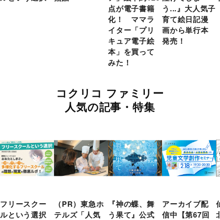
点が電子書籍
う...』大人気子
化！ ママラ
育て絵日記漫
イター「プリ
画から単行本
キュア電子絵
発売！
本」を買って
みた！
コクリコ ファミリー
人気の記事・特集
フリースクー
（PR）東急ホ
『神の蝶、舞
アーカイブ配
ルという選択
テルズ「人気
う果て』公式
信中【第67回