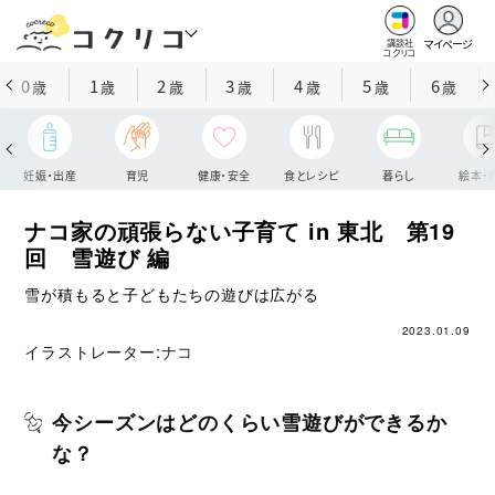
マイページ
講談社
コクリコ
0
1
2
3
4
5
6
歳
歳
歳
歳
歳
歳
歳
妊娠・出産
育児
健康・安全
食とレシピ
暮らし
絵本・
ナコ家の頑張らない子育て in 東北 第19
回 雪遊び 編
雪が積もると子どもたちの遊びは広がる
2023.01.09
イラストレーター:
ナコ
今シーズンはどのくらい雪遊びができるか
な？