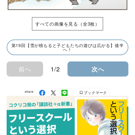
すべての画像を見る（全3枚）
第19回【雪が積もると子どもたちの遊びは広がる】後半
へ！
前へ
1/2
次へ
share
ブックマーク