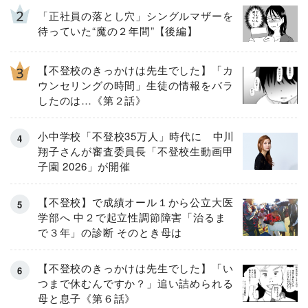
「正社員の落とし穴」シングルマザーを
待っていた“魔の２年間”【後編】
【不登校のきっかけは先生でした】「カ
ウンセリングの時間」生徒の情報をバラ
したのは…《第２話》
小中学校「不登校35万人」時代に 中川
翔子さんが審査委員長「不登校生動画甲
子園 2026」が開催
【不登校】で成績オール１から公立大医
学部へ 中２で起立性調節障害「治るま
で３年」の診断 そのとき母は
【不登校のきっかけは先生でした】「い
つまで休むんですか？」追い詰められる
母と息子《第６話》