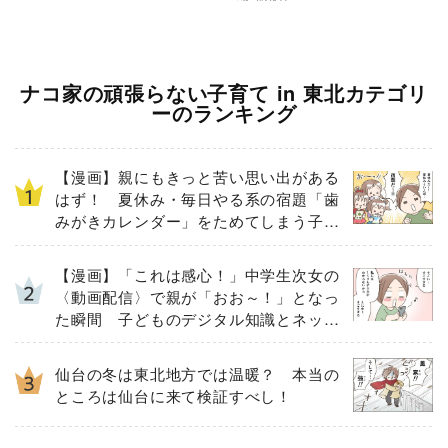
ナコ家の頑張らない子育て in 東北カテゴリ
ーのランキング
【漫画】親にもきっと苦い思い出がある
はず！ 夏休み・毎日やる系の宿題「歯
みがきカレンダー」をためてしまう子ど
もとその結末
【漫画】「これは感心！」中学生次女の
〈動画配信〉で親が「おお～！」となっ
た瞬間 子どものデジタル知識とネット
リテラシー教育の高さがスゴイ！
仙台の冬は東北地方では温暖？ 本当の
ところは仙台に来て検証すべし！