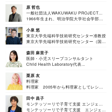
医。東京大学...
原 哲也
一般社団法人WAKUWAKU PROJECT
1966年生まれ、明治学院大学社会学部福
JAPAN代表・言語聴覚士・社会福祉士
祉学科卒業...
小泉 悠
東京大学先端科学技術研究センター准教授
東京大学先端科学技術研究センター（国際
安全保障構想...
森田 麻里子
医師・小児スリープコンサルタント
Child Health Laboratory代表...
栗原 友
料理家
料理家 2005年から料理家としてレシピ
を紹介。東...
田中 昌子
モンテッソーリで子育て支援 エンジェル
モンテッソーリで子育て支援 エンジェル
ズハウス研究所所長