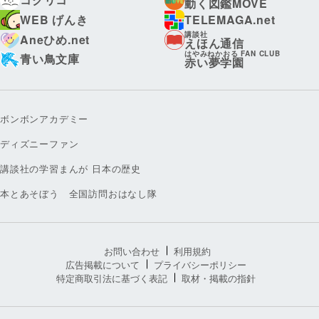
動く図鑑MOVE
WEB げんき
TELEMAGA.net
講談社
Aneひめ.net
えほん通信
はやみねかおる FAN CLUB
青い鳥文庫
赤い夢学園
ボンボンアカデミー
ディズニーファン
講談社の学習まんが 日本の歴史
本とあそぼう 全国訪問おはなし隊
お問い合わせ
利用規約
広告掲載について
プライバシーポリシー
特定商取引法に基づく表記
取材・掲載の指針