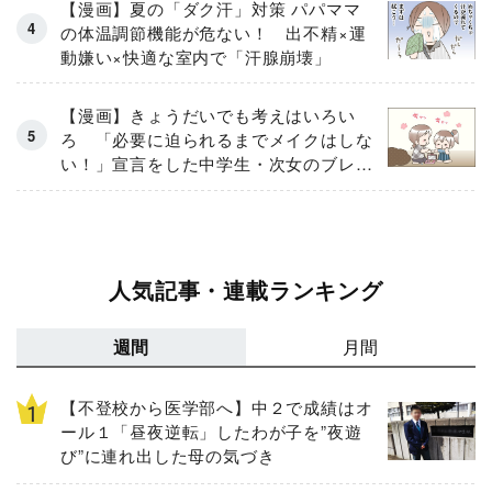
【漫画】夏の「ダク汗」対策 パパママ
の体温調節機能が危ない！ 出不精×運
動嫌い×快適な室内で「汗腺崩壊」
【漫画】きょうだいでも考えはいろい
ろ 「必要に迫られるまでメイクはしな
い！」宣言をした中学生・次女のブレな
い信念
人気記事・連載ランキング
週間
月間
【不登校から医学部へ】中２で成績はオ
ール１「昼夜逆転」したわが子を”夜遊
び”に連れ出した母の気づき