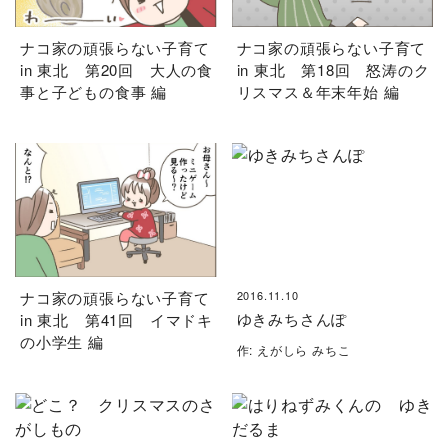
ナコ家の頑張らない子育て
ナコ家の頑張らない子育て
in 東北 第20回 大人の食
in 東北 第18回 怒涛のク
事と子どもの食事 編
リスマス＆年末年始 編
ナコ家の頑張らない子育て
2016.11.10
ゆきみちさんぽ
in 東北 第41回 イマドキ
の小学生 編
作: えがしら みちこ