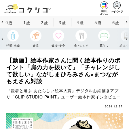
マイページ
講談社
コクリコ
0
1
2
3
4
5
6
歳
歳
歳
歳
歳
歳
歳
妊娠・出産
育児
健康・安全
食とレシピ
暮らし
絵本・
【動画】絵本作家さんに聞く絵本作りのポ
イント「肩の力を抜いて」「チャレンジし
て欲しい」ながしまひろみさん×まつなが
もえさん対談
『読者と選ぶ あたらしい絵本大賞』デジタルお絵描きアプ
リ「CLIP STUDIO PAINT」ユーザー絵本作家インタビュー
2024.12.27