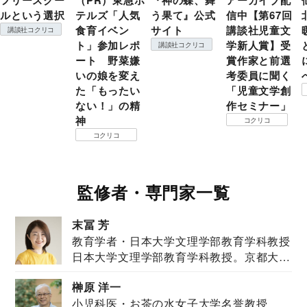
フリースクー
（PR）東急ホ
『神の蝶、舞
アーカイブ配
ルという選択
テルズ「人気
う果て』公式
信中【第67回
食育イベン
サイト
講談社児童文
講談社コクリコ
ト」参加レポ
学新人賞】受
講談社コクリコ
ート 野菜嫌
賞作家と前選
いの娘を変え
考委員に聞く
た「もったい
「児童文学創
ない！」の精
作セミナー」
神
コクリコ
コクリコ
監修者・専門家一覧
末冨 芳
教育学者・日本大学文理学部教育学科教授
日本大学文理学部教育学科教授。京都大学
教育学部卒業...
榊原 洋一
小児科医・お茶の水女子大学名誉教授