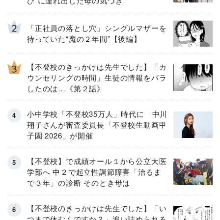
び”に連れ出した母の気づき
「正社員の落とし穴」シングルマザーを
待っていた“魔の２年間”【後編】
【不登校のきっかけは先生でした】「カ
ウンセリングの時間」生徒の情報をバラ
したのは…《第２話》
小中学校「不登校35万人」時代に 中川
翔子さんが審査委員長「不登校生動画甲
子園 2026」が開催
【不登校】で成績オール１から公立大医
学部へ 中２で起立性調節障害「治るま
で３年」の診断 そのとき母は
【不登校のきっかけは先生でした】「い
つまで休むんですか？」追い詰められる