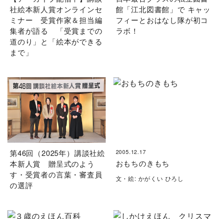
社絵本新人賞オンラインセ
館「江北図書館」で キャッ
ミナー 受賞作家＆担当編
フィーとおはなし隊が初コ
集者が語る 「受賞までの
ラボ！
道のり」と「絵本ができる
まで」
第46回（2025年）講談社絵
2005.12.17
おもちのきもち
本新人賞 贈呈式のよう
す・受賞者の言葉・審査員
文・絵: かがくい ひろし
の選評