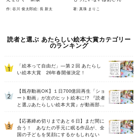
作: 谷川 俊太郎絵: 長 新太
著: 真珠 まりこ
読者と選ぶ あたらしい絵本大賞カテゴリー
のランキング
「絵本って自由だ」—第２回 あたらし
い絵本大賞 26年春開催決定！
【既存動画OK】１日700億回再生「ショ
ート動画」が次のヒット絵本に!? 『読者
と選ぶあたらしい絵本大賞』が動画部門
の募集を強化！
【応募締め切りまであと６日】まだ間に
合う！ あなたの手元に眠る作品が、全
国の子どもを笑顔にするかもしれない