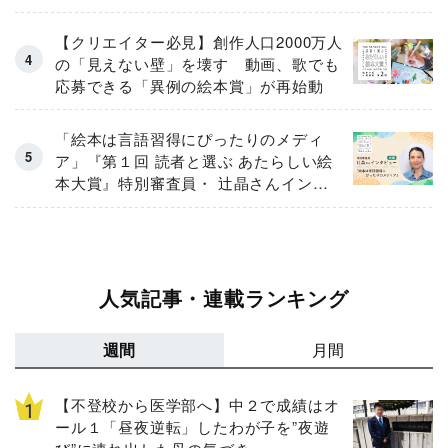
【クリエイター必見】創作人口2000万人
の「見えない壁」を壊す 動画、歌でも
応募できる「異例の絵本賞」が再始動
「絵本は言語習得にぴったりのメディ
ア」『第１回 読者と選ぶ あたらしい絵
本大賞』特別審査員・ 辻晶さんインタ
ビュー〔前編〕
人気記事・連載ランキング
週間
月間
【不登校から医学部へ】中２で成績はオ
ール１「昼夜逆転」したわが子を”夜遊