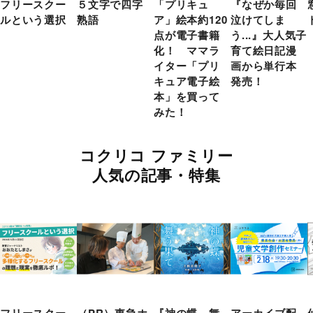
フリースクー
５文字で四字
「プリキュ
『なぜか毎回
ルという選択
熟語
ア」絵本約120
泣けてしま
点が電子書籍
う...』大人気子
化！ ママラ
育て絵日記漫
イター「プリ
画から単行本
キュア電子絵
発売！
本」を買って
みた！
コクリコ ファミリー
人気の記事・特集