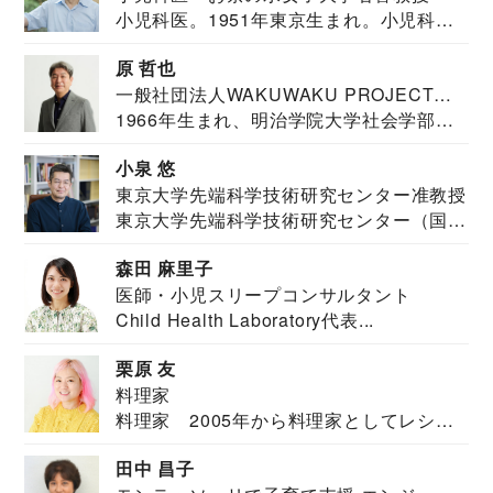
小児科医。1951年東京生まれ。小児科
医。東京大学...
原 哲也
一般社団法人WAKUWAKU PROJECT
1966年生まれ、明治学院大学社会学部福
JAPAN代表・言語聴覚士・社会福祉士
祉学科卒業...
小泉 悠
東京大学先端科学技術研究センター准教授
東京大学先端科学技術研究センター（国際
安全保障構想...
森田 麻里子
医師・小児スリープコンサルタント
Child Health Laboratory代表...
栗原 友
料理家
料理家 2005年から料理家としてレシピ
を紹介。東...
田中 昌子