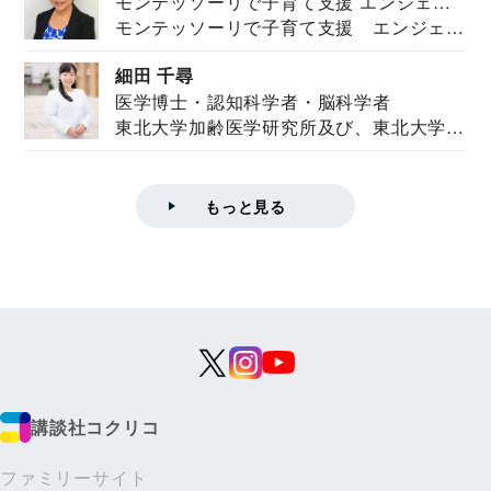
モンテッソーリで子育て支援 エンジェル
モンテッソーリで子育て支援 エンジェル
ズハウス研究所所長
ズハウス研究...
細田 千尋
医学博士・認知科学者・脳科学者
東北大学加齢医学研究所及び、東北大学大
学院情報科学...
もっと見る
講談社コクリコ
ファミリーサイト