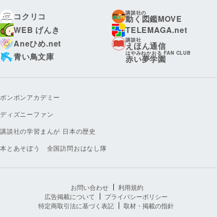
講談社の
コクリコ
動く図鑑MOVE
WEB げんき
TELEMAGA.net
講談社
Aneひめ.net
えほん通信
はやみねかおる FAN CLUB
青い鳥文庫
赤い夢学園
ボンボンアカデミー
ディズニーファン
講談社の学習まんが 日本の歴史
本とあそぼう 全国訪問おはなし隊
お問い合わせ
利用規約
広告掲載について
プライバシーポリシー
特定商取引法に基づく表記
取材・掲載の指針