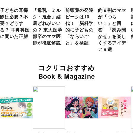
子どもの耳掃
「母乳・ミル
前頭葉の発達
約９割のママ
除は必要？不
ク・混合」結
ピークは10
が「つら
要？どうす
局どれがいい
代！ 脳科学
い！」と回
る？ 耳鼻科医
の？ 東大医学
的に子どもの
答 「読み聞
に聞いた正解
部卒のママ医
「ならいご
かせ」を楽し
師が徹底解説
と」を検証
くするアイデ
ア９選
コクリコおすすめ
Book & Magazine