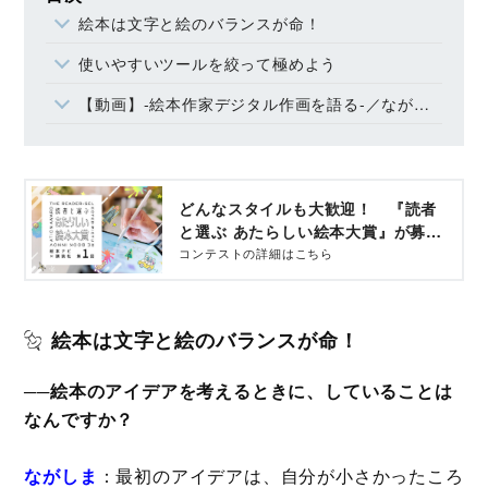
絵本は文字と絵のバランスが命！
使いやすいツールを絞って極めよう
【動画】-絵本作家デジタル作画を語る-／ながしまひろみ×まつながもえ対談
どんなスタイルも大歓迎！ 『読者
と選ぶ あたらしい絵本大賞』が募集
開始 - コクリコ｜講談社
コンテストの詳細はこちら
絵本は文字と絵のバランスが命！
──絵本のアイデアを考えるときに、していることは
なんですか？
ながしま
：最初のアイデアは、自分が小さかったころ