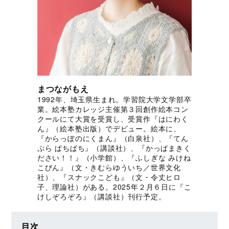
まつながもえ
1992年、埼玉県生まれ。学習院大学文学部卒
業。絵本塾カレッジ主催第３回創作絵本コン
クールにて大賞を受賞し、受賞作『はにわく
ん』（絵本塾出版）でデビュー。絵本に、
『からっぽのにくまん』（白泉社）、『てん
ぷら ぱちぱち』（講談社）、『かっぱまきく
ださい！！』（小学館）、『ふしぎな みけね
こびん』（文・きむらゆういち／世界文化
社）、『スナックこども』（文・令丈ヒロ
子、理論社）がある。2025年２月６日に『こ
けしぞろぞろ』（講談社）刊行予定。
目次