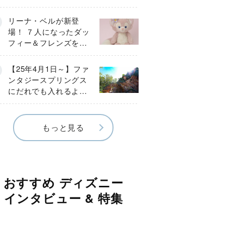
ループ作成＆スタンバ
イパス取得方法】
リーナ・ベルが新登
場！ ７人になったダッ
フィー＆フレンズを大
紹介
【25年4月1日～】ファ
ンタジースプリングス
にだれでも入れるよう
になった！ アトラク
ションはどう遊ぶ？
もっと見る
おすすめ ディズニー
インタビュー & 特集