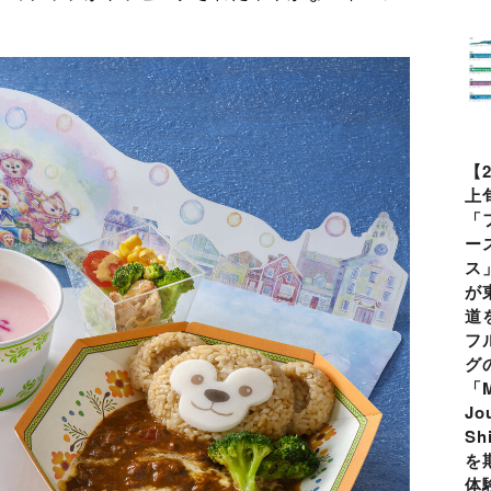
【
上
「
ー
ス
が
道
フ
グ
「M
Jo
Sh
を
体