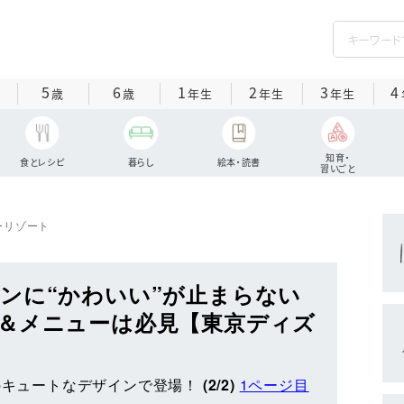
5
6
1
2
3
4
歳
歳
年生
年生
年生
知育・
食とレシピ
暮らし
絵本・読書
習いごと
ーリゾート
ンに“かわいい”が止まらない
＆メニューは必見【東京ディズ
柄のキュートなデザインで登場！
(2/2)
1ページ目