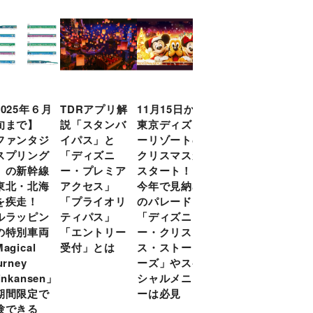
2025年６月
TDRアプリ解
11月15日から
日本初ディズ
旬まで】
説「スタンバ
東京ディズニ
ニー公式オン
ファンタジ
イパス」と
ーリゾートの
ラインクイズ
スプリング
「ディズニ
クリスマスが
イベント「デ
」の新幹線
ー・プレミア
スタート！
ィズニーファ
東北・北海
アクセス」
今年で見納め
ン・チャレン
を疾走！
「プライオリ
のパレード
ジ」の第２回
ルラッピン
ティパス」
「ディズニ
を開催！ 10
の特別車両
「エントリー
ー・クリスマ
月31日（木）
agical
受付」とは
ス・ストーリ
までお得にエ
urney
ーズ」やスペ
ントリー
inkansen」
シャルメニュ
期間限定で
ーは必見
験できる