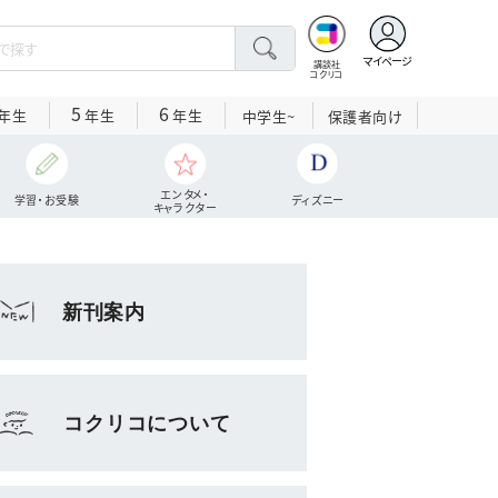
マイページ
講談社
コクリコ
5
6
年生
年生
年生
中学生~
保護者向け
エンタメ・
学習・お受験
ディズニー
キャラクター
新刊案内
コクリコについて