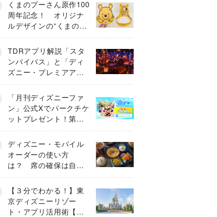
くまのプーさん原作100
周年記念！ オリジナ
ルデザインの“くまのプ
ーさんデコ面”がかわい
すぎる♡
TDRアプリ解説「スタ
ンバイパス」と「ディ
ズニー・プレミアアク
セス」「プライオリテ
ィパス」「エントリー
「月刊ディズニーファ
受付」とは
ン」公式Xでパークチケ
ットプレゼント！第１
弾キャンペーン開始
ディズニー・モバイル
オーダーの使い方
は？ 席の確保は自分
で行う？
【３分でわかる！】東
京ディズニーリゾー
ト・アプリ活用術【グ