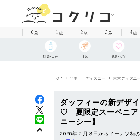
0
1
2
3
4
歳
歳
歳
歳
歳
妊娠・出産
育児
健康・安全
TOP
記事
ディズニー
東京ディズニ
ダッフィーの新デザイ
♡ 夏限定スーベニア
ニーシー】
2025年７月３日からドーナツ