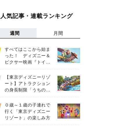
人気記事・連載ランキング
週間
月間
すべてはここから始ま
った！ ディズニー＆
ピクサー映画『トイ・
ストーリー』の主要キ
ャラクターを紹介
【東京ディズニーリゾ
ート】アトラクション
の身長制限「うちの
子、乗れる？」【81、
90、102、117㎝以上】
０歳～１歳の子連れで
行く「東京ディズニー
リゾート」の楽しみ方