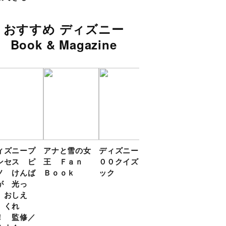
おすすめ ディズニー
Book & Magazine
ィズニープ
アナと雪の女
ディズニー１
いっしょに
ディ
ンセス ピ
王 Ｆａｎ
００クイズブ
しーっ プー
リン
ノ けんば
Ｂｏｏｋ
ック
さんの あか
０ク
が 光っ
ちゃんえほん
ク
 おしえ
 くれ
！ 監修／