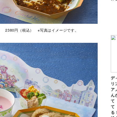
） 2380円（税込） ※写真はイメージです。
デ
リ
ア
ん
て
て
る