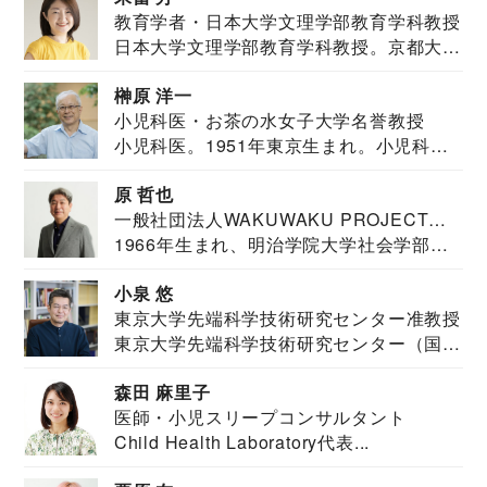
教育学者・日本大学文理学部教育学科教授
日本大学文理学部教育学科教授。京都大学
教育学部卒業...
榊原 洋一
小児科医・お茶の水女子大学名誉教授
小児科医。1951年東京生まれ。小児科
医。東京大学...
原 哲也
一般社団法人WAKUWAKU PROJECT
1966年生まれ、明治学院大学社会学部福
JAPAN代表・言語聴覚士・社会福祉士
祉学科卒業...
小泉 悠
東京大学先端科学技術研究センター准教授
東京大学先端科学技術研究センター（国際
安全保障構想...
森田 麻里子
医師・小児スリープコンサルタント
Child Health Laboratory代表...