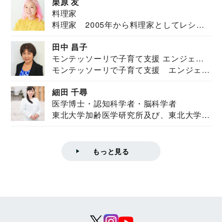
栗原 友
料理家
料理家 2005年から料理家としてレシピ
を紹介。東...
田中 昌子
モンテッソーリで子育て支援 エンジェル
モンテッソーリで子育て支援 エンジェル
ズハウス研究所所長
ズハウス研究...
細田 千尋
医学博士・認知科学者・脳科学者
東北大学加齢医学研究所及び、東北大学大
学院情報科学...
もっと見る