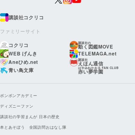
講談社コクリコ
ファミリーサイト
講談社の
コクリコ
動く図鑑MOVE
WEB げんき
TELEMAGA.net
講談社
Aneひめ.net
えほん通信
はやみねかおる FAN CLUB
青い鳥文庫
赤い夢学園
ボンボンアカデミー
ディズニーファン
講談社の学習まんが 日本の歴史
本とあそぼう 全国訪問おはなし隊