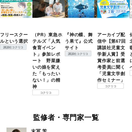
フリースクー
（PR）東急ホ
『神の蝶、舞
アーカイブ配
ルという選択
テルズ「人気
う果て』公式
信中【第67回
食育イベン
サイト
講談社児童文
講談社コクリコ
ト」参加レポ
学新人賞】受
講談社コクリコ
ート 野菜嫌
賞作家と前選
いの娘を変え
考委員に聞く
た「もったい
「児童文学創
ない！」の精
作セミナー」
神
コクリコ
コクリコ
監修者・専門家一覧
末冨 芳