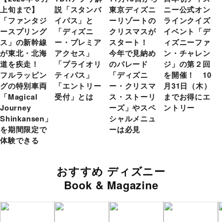
上旬まで】
説「スタンバ
東京ディズニ
ニー公式オン
「ファンタジ
イパス」と
ーリゾートの
ラインクイズ
ースプリング
「ディズニ
クリスマスが
イベント「デ
ス」の新幹線
ー・プレミア
スタート！
ィズニーファ
が東北・北海
アクセス」
今年で見納め
ン・チャレン
道を疾走！
「プライオリ
のパレード
ジ」の第２回
フルラッピン
ティパス」
「ディズニ
を開催！ 10
グの特別車両
「エントリー
ー・クリスマ
月31日（木）
「Magical
受付」とは
ス・ストーリ
までお得にエ
Journey
ーズ」やスペ
ントリー
Shinkansen」
シャルメニュ
を期間限定で
ーは必見
体験できる
おすすめ ディズニー
Book & Magazine