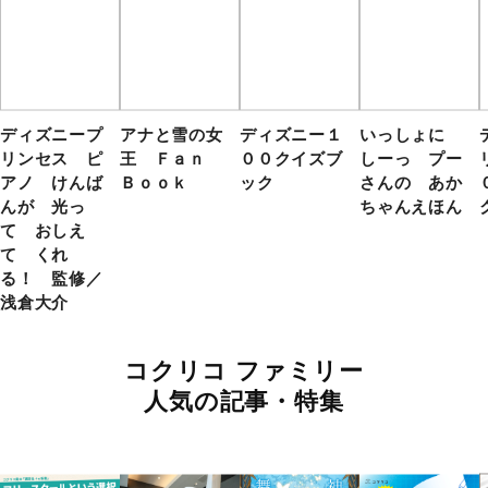
ディズニープ
アナと雪の女
ディズニー１
いっしょに
リンセス ピ
王 Ｆａｎ
００クイズブ
しーっ プー
アノ けんば
Ｂｏｏｋ
ック
さんの あか
んが 光っ
ちゃんえほん
て おしえ
て くれ
る！ 監修／
浅倉大介
コクリコ ファミリー
人気の記事・特集