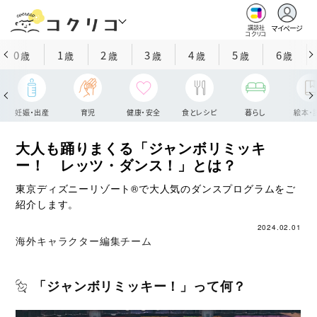
マイページ
講談社
コクリコ
0
1
2
3
4
5
6
歳
歳
歳
歳
歳
歳
歳
妊娠・出産
育児
健康・安全
食とレシピ
暮らし
絵本・
大人も踊りまくる「ジャンボリミッキ
ー！ レッツ・ダンス！」とは？
東京ディズニーリゾート®で大人気のダンスプログラムをご
紹介します。
2024.02.01
海外キャラクター編集チーム
「ジャンボリミッキー！」って何？