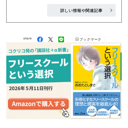
ブックを中心にジブリなど「おもしろくてタメにな
詳しい情報や関連記事
る」書籍を刊行中！ Twitter : @KODANSHA_dish
Instagram : @kaigai.character_kodansha
share
ブックマーク