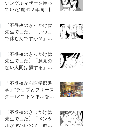
シングルマザーを待っ
ていた“魔の２年間”【後
編】
【不登校のきっかけは
先生でした】「いつま
で休むんですか？」追
い詰められる母と息子
《第６話》
【不登校のきっかけは
先生でした】「意見の
ない人間は損する」担
任の一言が苦しみに…
《第１話》
「不登校から医学部進
学」“ラップとフリース
クール”でトンネルを脱
して高校受験へ〔元野
球少年の実話〕
【不登校のきっかけは
先生でした】「メンタ
ルがヤバいの？」教室
で始まった悪ふざけ