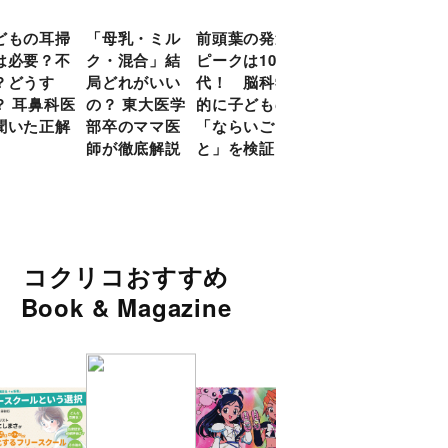
どもの耳掃
「母乳・ミル
前頭葉の発達
約９割のママ
現役
は必要？不
ク・混合」結
ピークは10
が「つら
談員
？どうす
局どれがいい
代！ 脳科学
い！」と回
に偏
？ 耳鼻科医
の？ 東大医学
的に子どもの
答 「読み聞
い」
聞いた正解
部卒のママ医
「ならいご
かせ」を楽し
由
師が徹底解説
と」を検証
くするアイデ
ア９選
コクリコおすすめ
Book & Magazine