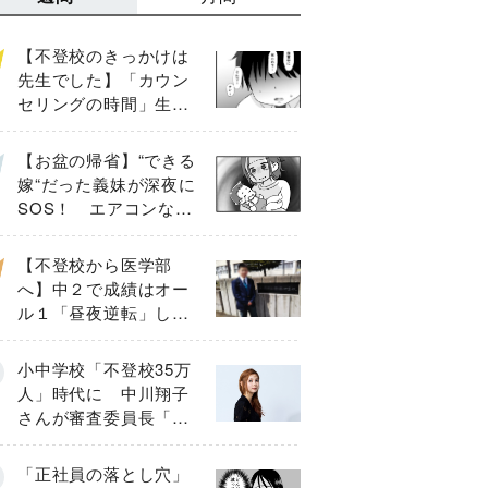
【不登校のきっかけは
先生でした】「カウン
セリングの時間」生徒
の情報をバラしたの
は…《第２話》
【お盆の帰省】“できる
嫁“だった義妹が深夜に
SOS！ エアコンな
し・肉禁止の義実家ル
ールに変化が…〈後
【不登校から医学部
編〉
へ】中２で成績はオー
ル１「昼夜逆転」した
わが子を”夜遊び”に連れ
出した母の気づき
小中学校「不登校35万
人」時代に 中川翔子
さんが審査委員長「不
登校生動画甲子園
2026」が開催
「正社員の落とし穴」