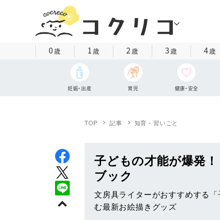
0
1
2
3
4
歳
歳
歳
歳
歳
妊娠・出産
育児
健康・安全
TOP
記事
知育・習いごと
子どもの才能が爆発！
ブック
文房具ライターがおすすめする「
む最新お絵描きグッズ