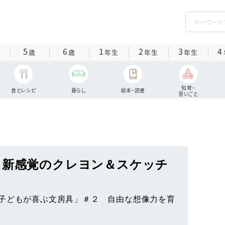
5
6
1
2
3
4
歳
歳
年生
年生
年生
知育・
食とレシピ
暮らし
絵本・読書
習いごと
 新感覚のクレヨン＆スケッチ
子どもが喜ぶ文房具」＃２ 自由な想像力を育