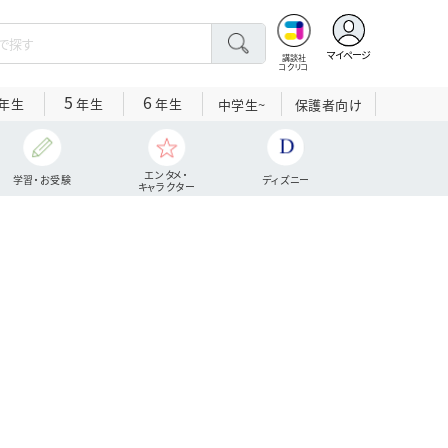
マイページ
講談社
コクリコ
5
6
年生
年生
年生
中学生~
保護者向け
エンタメ・
学習・お受験
ディズニー
キャラクター