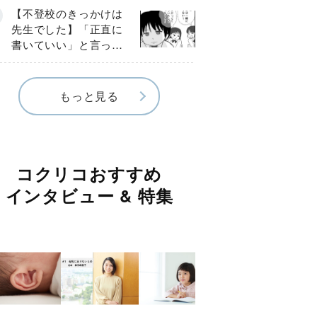
《第３話》
【不登校のきっかけは
先生でした】「正直に
書いていい」と言った
のに…信じた言葉は噓
だった《第４話》
もっと見る
コクリコおすすめ
インタビュー & 特集