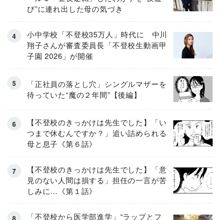
び”に連れ出した母の気づき
小中学校「不登校35万人」時代に 中川
翔子さんが審査委員長「不登校生動画甲
子園 2026」が開催
「正社員の落とし穴」シングルマザーを
待っていた“魔の２年間”【後編】
【不登校のきっかけは先生でした】「い
つまで休むんですか？」追い詰められる
母と息子《第６話》
【不登校のきっかけは先生でした】「意
見のない人間は損する」担任の一言が苦
しみに…《第１話》
「不登校から医学部進学」“ラップとフ