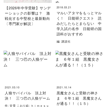
【2026年中学受験】サンデ
2018.03.21
マルいアタマをもっとマル
ーショックの影響は？ 激
く！ 日能研クエスト 読
戦化する中堅校と最新動向
みだしたらとまらない 中
〔専門家が解説〕
学入試の名作 日能研の国
語科がおすすめ
編: 講談社
2021.03.10
2021.10.14
人狼サバイバル 頂上対
黒魔女さんと受験の神さ
決！ 三つ巴の人狼ゲーム
ま ６年１組 黒魔女さん
が通る！！（１５）
作: 甘雪 こおり絵: ｈｉｍｅｓｕ