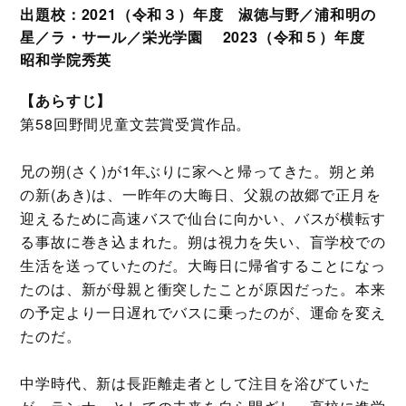
出題校：2021（令和３）年度 淑徳与野／浦和明の
星／ラ・サール／栄光学園 2023（令和５）年度
昭和学院秀英
【あらすじ】
第58回野間児童文芸賞受賞作品。
兄の朔(さく)が1年ぶりに家へと帰ってきた。朔と弟
の新(あき)は、一昨年の大晦日、父親の故郷で正月を
迎えるために高速バスで仙台に向かい、バスが横転す
る事故に巻き込まれた。朔は視力を失い、盲学校での
生活を送っていたのだ。大晦日に帰省することになっ
たのは、新が母親と衝突したことが原因だった。本来
の予定より一日遅れでバスに乗ったのが、運命を変え
たのだ。
中学時代、新は長距離走者として注目を浴びていた