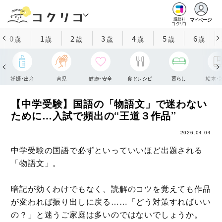
マイページ
講談社
コクリコ
0
1
2
3
4
5
6
歳
歳
歳
歳
歳
歳
歳
妊娠・出産
育児
健康・安全
食とレシピ
暮らし
絵本・
【中学受験】国語の「物語文」で迷わない
ために…入試で頻出の“王道３作品”
2026.04.04
中学受験の国語で必ずといっていいほど出題される
「物語文」。
暗記が効くわけでもなく、読解のコツを覚えても作品
が変われば振り出しに戻る……「どう対策すればいい
の？」と迷うご家庭は多いのではないでしょうか。