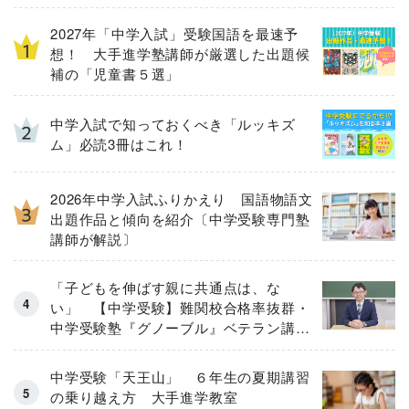
2027年「中学入試」受験国語を最速予
想！ 大手進学塾講師が厳選した出題候
補の「児童書５選」
中学入試で知っておくべき「ルッキズ
ム」必読3冊はこれ！
2026年中学入試ふりかえり 国語物語文
出題作品と傾向を紹介〔中学受験専門塾
講師が解説〕
「子どもを伸ばす親に共通点は、な
い」 【中学受験】難関校合格率抜群・
中学受験塾『グノーブル』ベテラン講師
が「保護者のお悩み」にガチ回答！
中学受験「天王山」 ６年生の夏期講習
の乗り越え方 大手進学教室