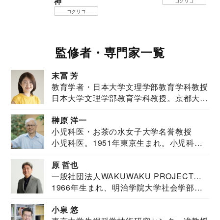
神
コクリコ
コクリコ
監修者・専門家一覧
末冨 芳
教育学者・日本大学文理学部教育学科教授
日本大学文理学部教育学科教授。京都大学
教育学部卒業...
榊原 洋一
小児科医・お茶の水女子大学名誉教授
小児科医。1951年東京生まれ。小児科
医。東京大学...
原 哲也
一般社団法人WAKUWAKU PROJECT
1966年生まれ、明治学院大学社会学部福
JAPAN代表・言語聴覚士・社会福祉士
祉学科卒業...
小泉 悠