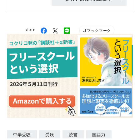
社でカリキュラム・教材作成や講師研修を担い、国語
科を牽引するトップ講師。 早稲田アカデミー
https://www.waseda-ac.co.jp/?bid2=header
share
ブックマーク
中学受験
受験
読書
国語力