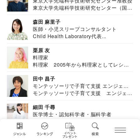
東京大学先端科学技術研究センター准教授
東京大学先端科学技術研究センター（国際
安全保障構想...
森田 麻里子
医師・小児スリープコンサルタント
Child Health Laboratory代表...
栗原 友
料理家
料理家 2005年から料理家としてレシピ
を紹介。東...
田中 昌子
モンテッソーリで子育て支援 エンジェル
モンテッソーリで子育て支援 エンジェル
ズハウス研究所所長
ズハウス研究...
細田 千尋
医学博士・認知科学者・脳科学者
東北大学加齢医学研究所及び、東北大学大
学院情報科学...
イベント
ジャンル
ランキング
検索
プレゼント