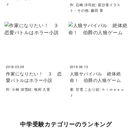
ｚ
作: 石崎 洋司絵: 亜沙美イラス
ト・その他: 藤田 香
2018.03.09
2019.06.13
作家になりたい！ ３ 恋
人狼サバイバル 絶体絶
愛バトルはホラー小説
命！ 伯爵の人狼ゲーム
作: 小林 深雪絵: 牧村 久実
著: 甘雪 こおり絵: ｈｉｍｅｓｕ
ｚ
中学受験カテゴリーのランキング