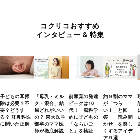
コクリコおすすめ
インタビュー & 特集
子どもの耳掃
「母乳・ミル
前頭葉の発達
約９割のママ
除は必要？不
ク・混合」結
ピークは10
が「つら
要？どうす
局どれがいい
代！ 脳科学
い！」と回
る？ 耳鼻科医
の？ 東大医学
的に子どもの
答 「読み聞
に聞いた正解
部卒のママ医
「ならいご
かせ」を楽し
師が徹底解説
と」を検証
くするアイデ
ア９選