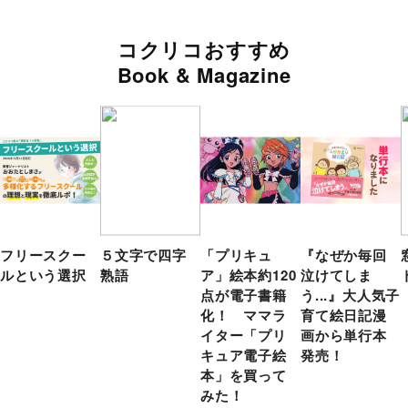
コクリコおすすめ
Book & Magazine
フリースクー
５文字で四字
「プリキュ
『なぜか毎回
ルという選択
熟語
ア」絵本約120
泣けてしま
点が電子書籍
う...』大人気子
化！ ママラ
育て絵日記漫
イター「プリ
画から単行本
キュア電子絵
発売！
本」を買って
みた！