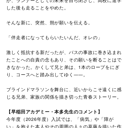
が、ランナーとしての未来を自ら閉ざし、高校に進学
した後も走ることをやめた。
そんな新に、突然、朔が願いを伝える。
「伴走者になってもらいたいんだ、オレの」
激しく抵抗する新だったが、バスの事故に巻き込まれ
たことへの自責の念もあり、その願いを断ることはで
きなかった。かくして兄と弟は、1本のロープをにぎ
り、コースへと踏み出してゆく――。
ブラインドマラソンを舞台に、近いからこそ遠くに感
じる兄弟、家族の関係を描き切った青春ストーリー。
【早稲田アカデミー・本多先生のコメント】
今年度（2026年度）入試では、「病気」や「障が
い」を抱えた本人やその周囲の人々の葛藤を描いた作