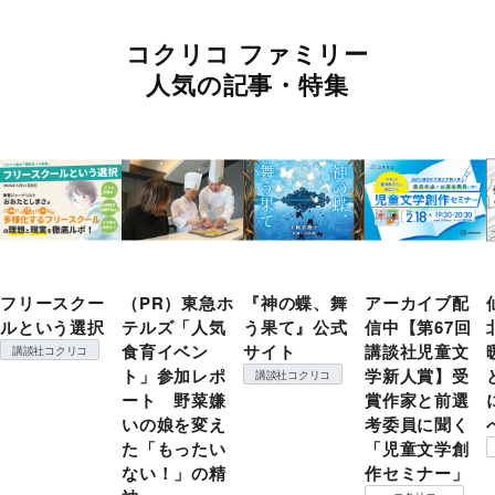
コクリコ ファミリー
人気の記事・特集
フリースクー
（PR）東急ホ
『神の蝶、舞
アーカイブ配
ルという選択
テルズ「人気
う果て』公式
信中【第67回
食育イベン
サイト
講談社児童文
講談社コクリコ
ト」参加レポ
学新人賞】受
講談社コクリコ
ート 野菜嫌
賞作家と前選
いの娘を変え
考委員に聞く
た「もったい
「児童文学創
ない！」の精
作セミナー」