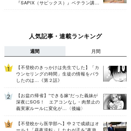
『SAPIX（サピックス）』ベテラン講師
が伝授
人気記事・連載ランキング
週間
月間
【不登校のきっかけは先生でした】「カ
ウンセリングの時間」生徒の情報をバラ
したのは…《第２話》
【お盆の帰省】“できる嫁“だった義妹が
深夜にSOS！ エアコンなし・肉禁止の
義実家ルールに変化が…〈後編〉
【不登校から医学部へ】中２で成績はオ
ール１「昼夜逆転」したわが子を”夜遊