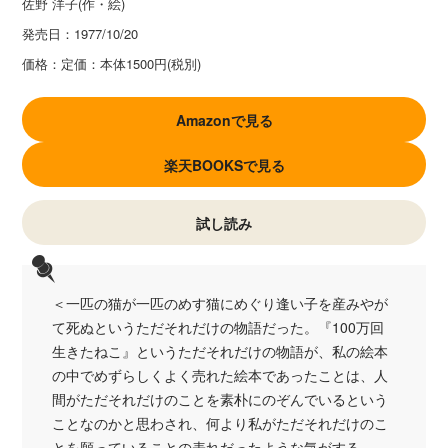
佐野 洋子(作・絵)
発売日：
1977/10/20
価格：
定価：本体1500円(税別)
Amazonで見る
楽天BOOKSで見る
試し読み
＜一匹の猫が一匹のめす猫にめぐり逢い子を産みやが
て死ぬというただそれだけの物語だった。『100万回
生きたねこ』というただそれだけの物語が、私の絵本
の中でめずらしくよく売れた絵本であったことは、人
間がただそれだけのことを素朴にのぞんでいるという
ことなのかと思わされ、何より私がただそれだけのこ
とを願っていることの表れだったような気がする。