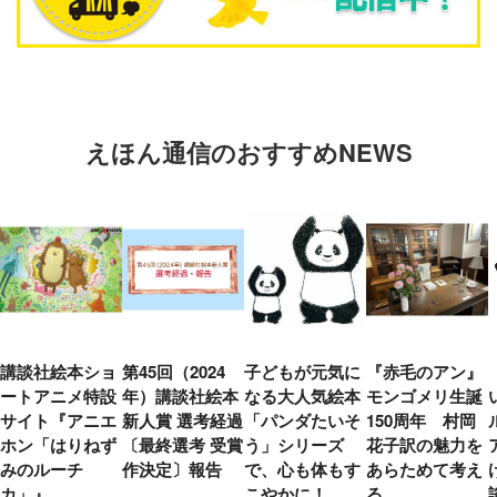
えほん通信のおすすめNEWS
講談社絵本ショ
第45回（2024
子どもが元気に
『赤毛のアン』
ートアニメ特設
年）講談社絵本
なる大人気絵本
モンゴメリ生誕
サイト『アニエ
新人賞 選考経過
「パンダたいそ
150周年 村岡
ホン「はりねず
〔最終選考 受賞
う」シリーズ
花子訳の魅力を
みのルーチ
作決定〕報告
で、心も体もす
あらためて考え
カ」』
こやかに！
る