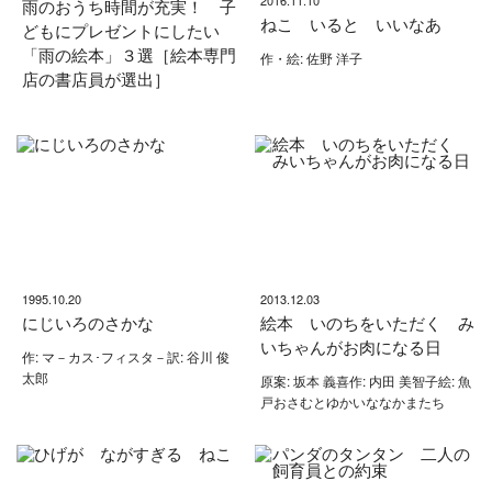
2016.11.10
雨のおうち時間が充実！ 子
ねこ いると いいなあ
どもにプレゼントにしたい
「雨の絵本」３選［絵本専門
作・絵: 佐野 洋子
店の書店員が選出］
1995.10.20
2013.12.03
にじいろのさかな
絵本 いのちをいただく み
いちゃんがお肉になる日
作: マ－カス･フィスタ－訳: 谷川 俊
太郎
原案: 坂本 義喜作: 内田 美智子絵: 魚
戸おさむとゆかいななかまたち