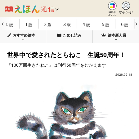
マイページ
講談社
コクリコ
0
1
2
3
4
5
6
歳
歳
歳
歳
歳
歳
歳
おすすめ絵本
ためし読み
絵本新人賞
世界中で愛されたとらねこ 生誕50周年！
『100万回生きたねこ』は刊行50周年をむかえます
2026.02.18