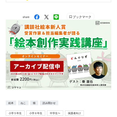
ブックマーク
share
絵本
ねこ
猫
読み聞かせ
小学５年生
小学６年生
中学生〜
保護者向け