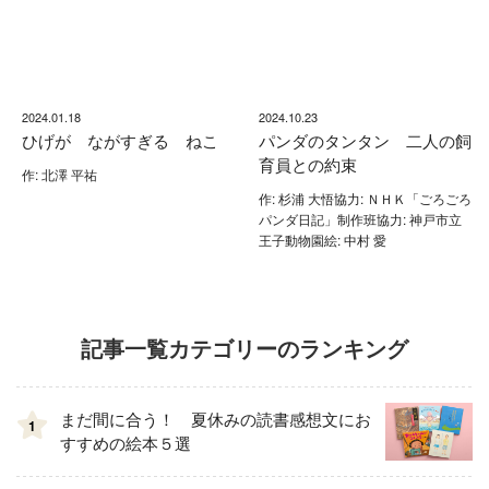
2024.01.18
2024.10.23
ひげが ながすぎる ねこ
パンダのタンタン 二人の飼
育員との約束
作: 北澤 平祐
作: 杉浦 大悟協力: ＮＨＫ「ごろごろ
パンダ日記」制作班協力: 神戸市立
王子動物園絵: 中村 愛
記事一覧カテゴリーのランキング
まだ間に合う！ 夏休みの読書感想文にお
1
すすめの絵本５選