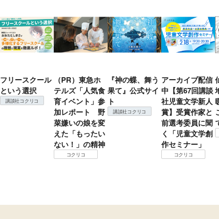
フリースクール
（PR）東急ホ
『神の蝶、舞う
アーカイブ配信
という選択
テルズ「人気食
果て』公式サイ
中【第67回講談
育イベント」参
ト
社児童文学新人
講談社コクリコ
加レポート 野
賞】受賞作家と
講談社コクリコ
菜嫌いの娘を変
前選考委員に聞
えた「もったい
く「児童文学創
ない！」の精神
作セミナー」
コクリコ
コクリコ