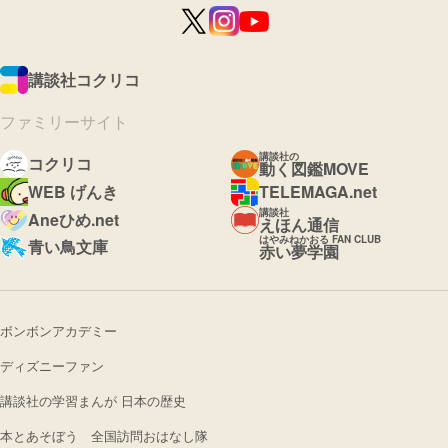
講談社コクリコ
ファミリーサイト
講談社の
コクリコ
動く図鑑MOVE
WEB げんき
TELEMAGA.net
講談社
Aneひめ.net
えほん通信
はやみねかおる FAN CLUB
青い鳥文庫
赤い夢学園
ボンボンアカデミー
ディズニーファン
講談社の学習まんが 日本の歴史
本とあそぼう 全国訪問おはなし隊