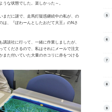
ような状態でした。楽しかった～。
5
いまだに謎で、走馬灯疑惑継続中の私が、の
のは、『ぽわーんとしたおだて大王』のNさ
6
も講談社に行って、一緒に作業しましたが、
ってくださるので、私はそれにメールで注文
かまた付いていた大量のホコリに赤をつける
7
8
9