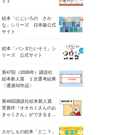
イト
絵本「にじいろの さか
な」シリーズ 日本版公式
サイト
絵本「パンダたいそう」シ
リーズ 公式サイト
第47回（2026年）講談社
絵本新人賞 １次選考結果
〔通過52作品〕
第46回講談社絵本新人賞
受賞作『オオカミさんのお
きゃくさん』ができるまで
④
さがしもの絵本「どこ？」