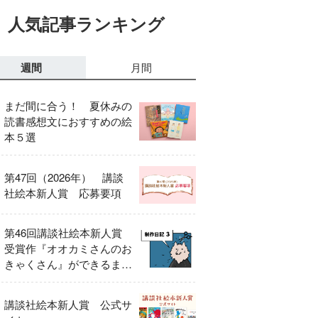
人気記事ランキング
週間
月間
まだ間に合う！ 夏休みの
読書感想文におすすめの絵
本５選
第47回（2026年） 講談
社絵本新人賞 応募要項
第46回講談社絵本新人賞
受賞作『オオカミさんのお
きゃくさん』ができるまで
③
講談社絵本新人賞 公式サ