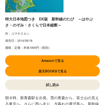
特大日本地図つき DX版 新幹線のたび ～はやぶ
さ・のぞみ・さくらで日本縦断～
作：コマヤスカン
発売日：
2014/09/18
価格：
定価：本体1800円（税別）
Amazonで見る
楽天BOOKSで見る
試し読み
朝８時、新青森駅を出発。雪の青森から、富士山の見え
る東京へ。さらに西へ走り、夕暮れの鹿児島へ。新幹線