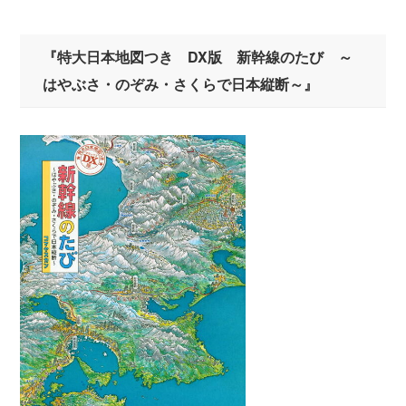
『特大日本地図つき DX版 新幹線のたび ～
はやぶさ・のぞみ・さくらで日本縦断～』