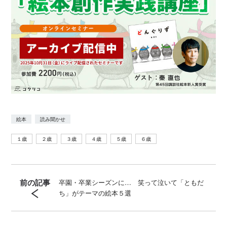
絵本
読み聞かせ
１歳
２歳
３歳
４歳
５歳
６歳
前の記事
卒園・卒業シーズンに… 笑って泣いて「ともだ
ち」がテーマの絵本５選