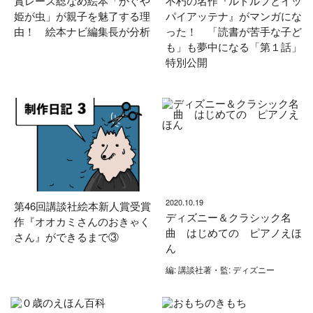
賞レース総なめ絵本「かぐや
不朽の名作『ルドルフとイッ
姫が虫」が親子を魅了する理
パイアッテナ』がマンガにな
由！ 絵本ナビ編集長が分析
った！ 「読書が苦手な子ど
も」も夢中になる「第１話」
特別公開
2020.10.19
第46回講談社絵本新人賞受賞
ディズニー＆クラシック名
作『オオカミさんのおきゃく
曲 はじめての ピアノえほ
さん』ができるまで③
ん
編: 講談社著・監: ディズニー