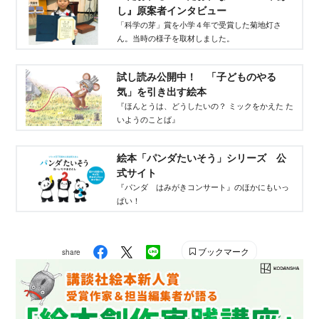
し』原案者インタビュー
「科学の芽」賞を小学４年で受賞した菊地灯さ
ん。当時の様子を取材しました。
試し読み公開中！ 「子どものやる
気」を引き出す絵本
『ほんとうは、どうしたいの？ ミックをかえた た
いようのことば』
絵本「パンダたいそう」シリーズ 公
式サイト
『パンダ はみがきコンサート』のほかにもいっ
ぱい！
ブックマーク
share