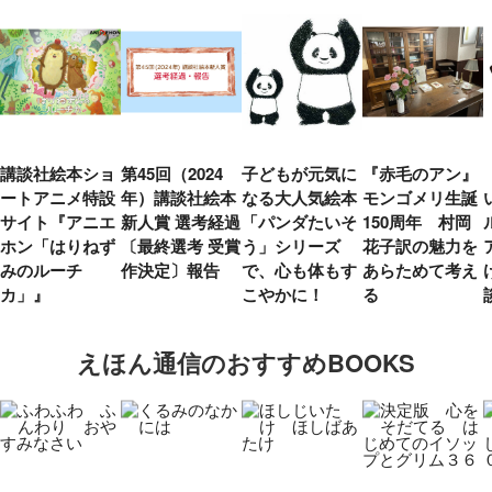
講談社絵本ショ
第45回（2024
子どもが元気に
『赤毛のアン』
ートアニメ特設
年）講談社絵本
なる大人気絵本
モンゴメリ生誕
サイト『アニエ
新人賞 選考経過
「パンダたいそ
150周年 村岡
ホン「はりねず
〔最終選考 受賞
う」シリーズ
花子訳の魅力を
みのルーチ
作決定〕報告
で、心も体もす
あらためて考え
カ」』
こやかに！
る
えほん通信のおすすめBOOKS