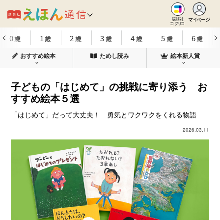
マイページ
講談社
コクリコ
0
1
2
3
4
5
6
歳
歳
歳
歳
歳
歳
歳
おすすめ絵本
ためし読み
絵本新人賞
子どもの「はじめて」の挑戦に寄り添う お
すすめ絵本５選
「はじめて」だって大丈夫！ 勇気とワクワクをくれる物語
2026.03.11