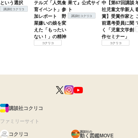
という選択
テルズ「人気食
果て』公式サイ
中【第67回講談
育イベント」参
ト
社児童文学新人
講談社コクリコ
加レポート 野
賞】受賞作家と
講談社コクリコ
菜嫌いの娘を変
前選考委員に聞
えた「もったい
く「児童文学創
ない！」の精神
作セミナー」
コクリコ
コクリコ
講談社コクリコ
ファミリーサイト
講談社の
コクリコ
動く図鑑MOVE