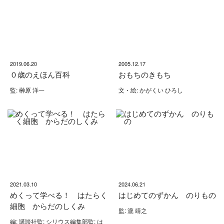
2019.06.20
2005.12.17
０歳のえほん百科
おもちのきもち
監: 榊原 洋一
文・絵: かがくい ひろし
2021.03.10
2024.06.21
めくって学べる！ はたらく
はじめてのずかん のりもの
細胞 からだのしくみ
監: 瀧 靖之
編: 講談社監: シリウス編集部監: は