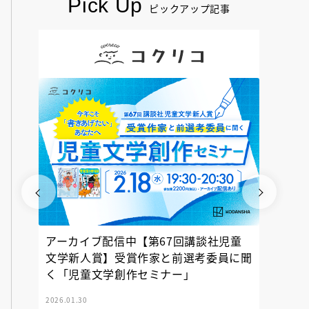
Pick Up
ピックアップ記事
アーカイブ配信中【第67回講談社児童
『神の
文学新人賞】受賞作家と前選考委員に聞
く「児童文学創作セミナー」
2026.01.30
2025.12.23