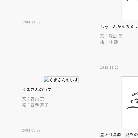
1984.11.09
しゃしんかんのメ
文：森山 京
絵：林 静一
1985.11.20
くまさんのいす
文：森山 京
絵：西巻 茅子
2002.06.27
星ふり高原 夏も