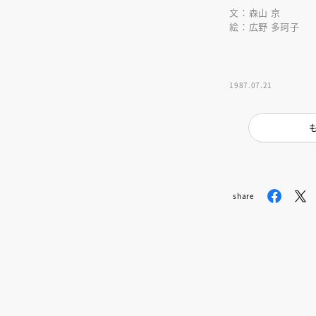
文：森山 京
絵：広野 多珂子
1987.07.21
share
会員限定
オ
【アーカイ