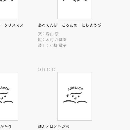
リークリスマス
あわてんぼ ころたの にちようび
文：森山 京
絵：木村 かほる
装丁：小柳 敬子
1987.10.16
のがたり
ほんとはともだち