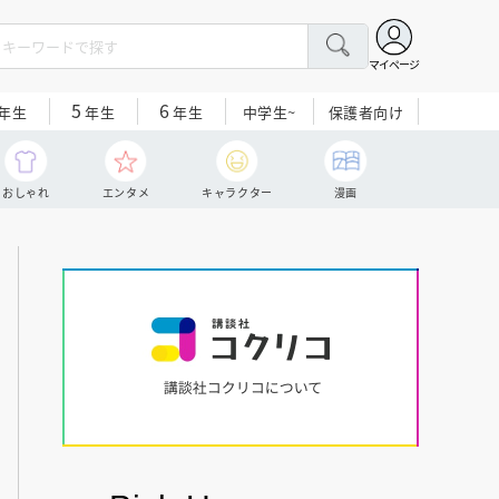
マイページ
5
6
中学生~
保護者向け
年生
年生
年生
おしゃれ
エンタメ
キャラクター
漫画