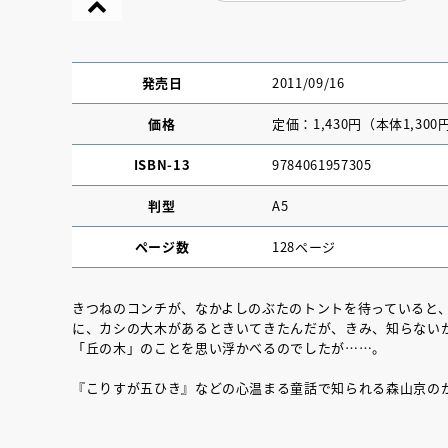
発売日
2011/09/16
価格
定価：1,430円（本体1,300
ISBN-13
9784061957305
判型
A5
ページ数
128ページ
きつねのコンチが、なかよしのぶたのトントを待っていると
に、カシの大木があるときいてきたんだが、きみ、知らない
『NO.６再会』
「丘の木」のことを思い浮かべるのでしたが……。
イト ＃４ 20
『こりすが五ひき』などの心温まる童話で知られる森山京の
2025.02.17