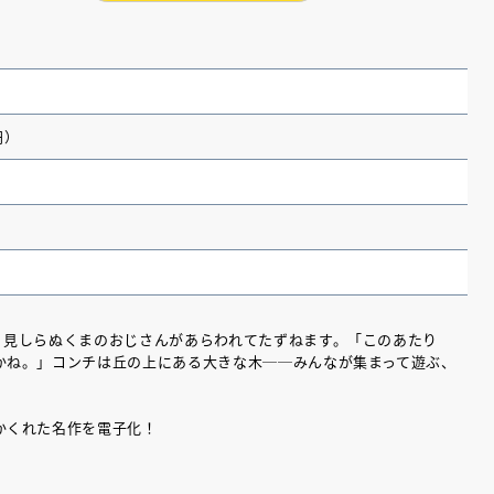
円）
、見しらぬくまのおじさんがあらわれてたずねます。「このあたり
かね。」コンチは丘の上にある大きな木──みんなが集まって遊ぶ、
（あさのあつこ）特設サ
フリースクールという選択
26年９月30日発売決定！
かくれた名作を電子化！
2026.03.31