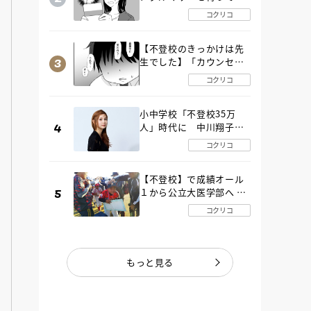
た“魔の２年間”【後編】
コクリコ
【不登校のきっかけは先
生でした】「カウンセリ
ングの時間」生徒の情報
コクリコ
をバラしたのは…《第２
話》
小中学校「不登校35万
人」時代に 中川翔子さ
んが審査委員長「不登校
コクリコ
生動画甲子園 2026」が開
催
【不登校】で成績オール
１から公立大医学部へ 中
２で起立性調節障害「治
コクリコ
るまで３年」の診断 その
とき母は
もっと見る