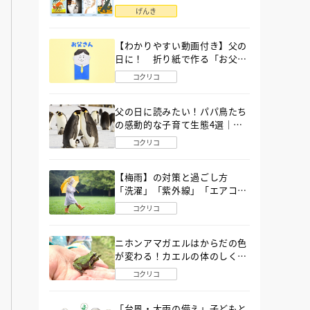
語」６選
げんき
【わかりやすい動画付き】父の
日に！ 折り紙で作る「お父さ
ん」の簡単な折り方
コクリコ
父の日に読みたい！パパ鳥たち
の感動的な子育て生態4選｜図
鑑MOVE
コクリコ
【梅雨】の対策と過ごし方
「洗濯」「紫外線」「エアコ
ン」「ゲリラ豪雨」…〔気象予
コクリコ
報士が完全ガイド〕
ニホンアマガエルはからだの色
が変わる！カエルの体のしくみ
から両生類の特ちょうまで図鑑
コクリコ
MOVEが解説！
「台風・大雨の備え」子どもと