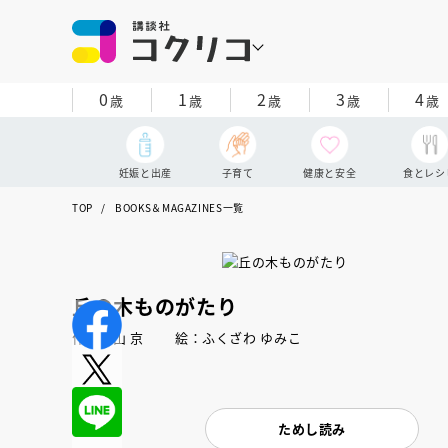
0
1
2
3
4
歳
歳
歳
歳
歳
妊娠と出産
子育て
健康と安全
食とレシ
TOP
BOOKS＆MAGAZINES一覧
丘の木ものがたり
作：森山 京 絵：ふくざわ ゆみこ
ためし読み