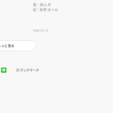
著：森山 京
絵：新野 めぐみ
1989.05.19
もっと見る
えほん通信
ブックマーク
ンライン
会員限定
オンライン
ブ配信中】講談社絵本新
アーカイブ配信中【第67回講