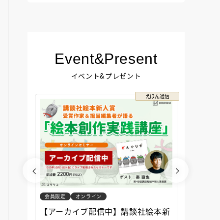
Event&Present
イベント&プレゼント
コクリコ
えほん通信
会員限定
オンライン
会員限定
談社児
【アーカイブ配信中】講談社絵本新
アーカ