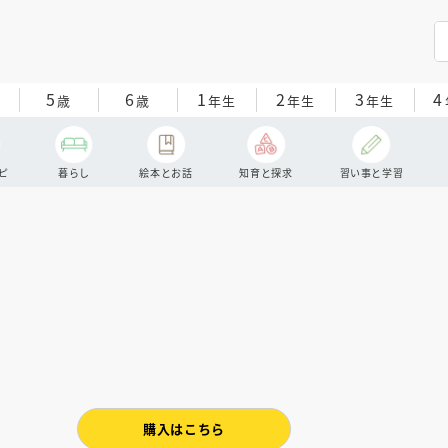
5
6
1
2
3
4
歳
歳
年生
年生
年生
ピ
暮らし
絵本とお話
知育と探求
習い事と学習
購入はこちら