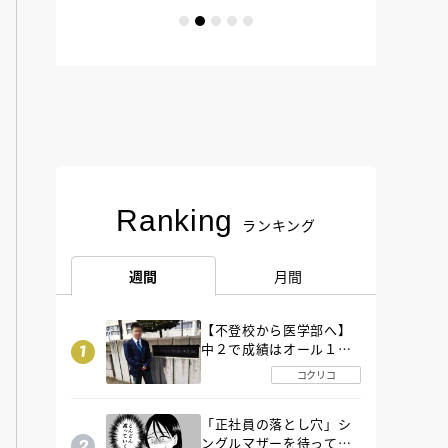
Ranking
ランキング
週間
月間
【不登校から医学部へ】
中２で成績はオール１
「昼夜逆転」したわが子
コクリコ
を”夜遊び”に連れ出した
母の気づき
「正社員の落とし穴」シ
ングルマザーを待ってい