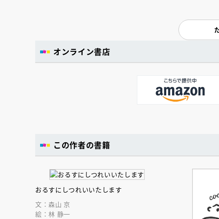
オンライン書店
この作者の書籍
おるすにしつれいいたします
文：森山 京
絵：林 静一