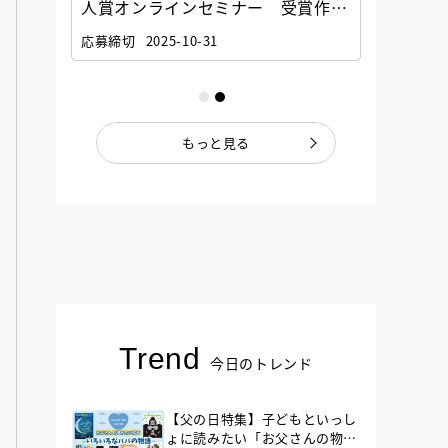
選考委
人賞オンラインセミナー 受賞作家
童文学
ナー」
と担当編集者が語る「絵本創作実践
員に聞
応募締切
2025-10-31
講座」
もっと見る
Trend
今日のトレンド
【父の日特集】子どもといっし
ょに読みたい「お父さんの物