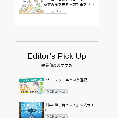
家族の命を守る事前対策を「防
災アドバイザー」が解説
コクリコ
Editor’s Pick Up
編集部のおすすめ
フリースクールという選択
講談社コクリコ
『神の蝶、舞う果て』公式サイ
ト
講談社コクリコ