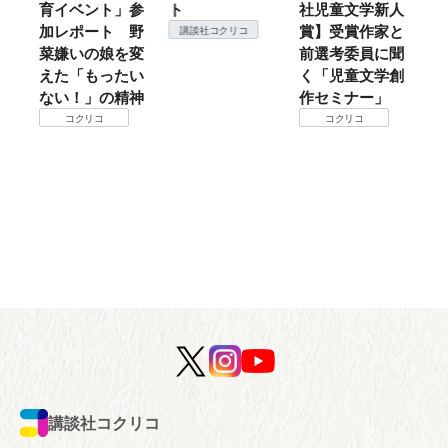
育イベント」参
ト
社児童文学新人
暖
加レポート 野
賞】受賞作家と
こ
講談社コクリコ
菜嫌いの娘を変
前選考委員に聞
て
えた「もったい
く「児童文学創
ない！」の精神
作セミナー」
コクリコ
コクリコ
講談社コクリコ