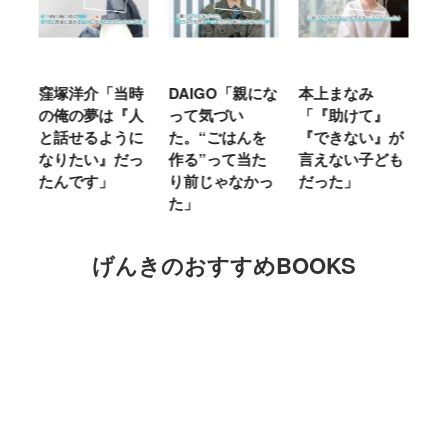
窪塚洋介「当時
DAIGO「親にな
本上まなみ
千
る
の俺の夢は『人
って気づい
「『助けて』
育
ミ
と話せるように
た。“ごはんを
『できない』が
ヤ
」
なりたい』だっ
作る”って当た
言えない子ども
る
たんです」
り前じゃなかっ
だった」
た
た」
げんきのおすすめBOOKS