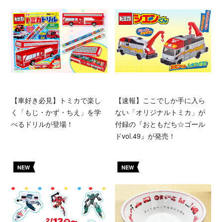
【車好き必見】トミカで楽し
【速報】ここでしか手に入ら
く「もじ・かず・ちえ」を学
ない「オリジナルトミカ」が
べるドリルが登場！
付録の『おともだち☆ゴール
ドvol.49』が発売！
NEW
NEW