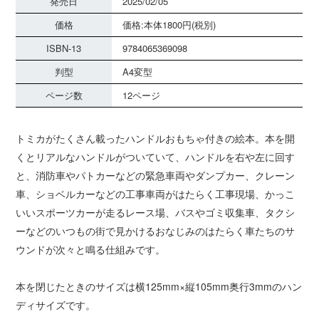
発売日
2025/02/05
価格
価格:本体1800円(税別)
ISBN-13
9784065369098
判型
A4変型
ページ数
12ページ
トミカがたくさん載ったハンドルおもちゃ付きの絵本。本を開
くとリアルなハンドルがついていて、ハンドルを右や左に回す
と、消防車やパトカーなどの緊急車両やダンプカー、クレーン
車、ショベルカーなどの工事車両がはたらく工事現場、かっこ
いいスポーツカーが走るレース場、バスやゴミ収集車、タクシ
ーなどのいつもの街で見かけるおなじみのはたらく車たちのサ
ウンドが次々と鳴る仕組みです。
本を閉じたときのサイズは横125mm×縦105mm奥行3mmのハン
ディサイズです。