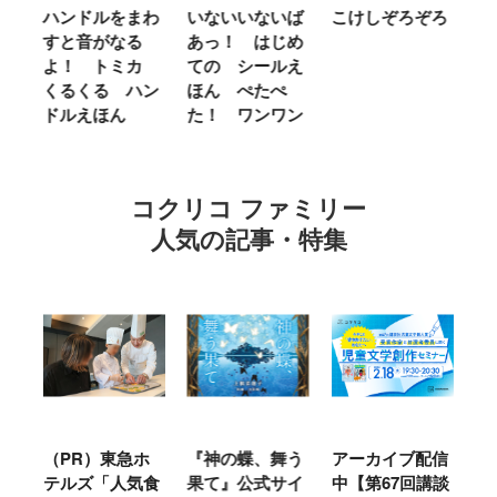
ム
ハンドルをまわ
いないいないば
こけしぞろぞろ
Ｍ
せ
すと音がなる
あっ！ はじめ
Ｌ
ほ
よ！ トミカ
ての シールえ
Ｍ
くるくる ハン
ほん ぺたぺ
し
ドルえほん
た！ ワンワン
に
コクリコ ファミリー
人気の記事・特集
ル
（PR）東急ホ
『神の蝶、舞う
アーカイブ配信
仙
テルズ「人気食
果て』公式サイ
中【第67回講談
地