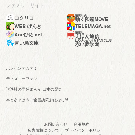
ファミリーサイト
講談社の
コクリコ
動く図鑑MOVE
WEB げんき
TELEMAGA.net
講談社
Aneひめ.net
えほん通信
はやみねかおる FAN CLUB
青い鳥文庫
赤い夢学園
ボンボンアカデミー
ディズニーファン
講談社の学習まんが 日本の歴史
本とあそぼう 全国訪問おはなし隊
お問い合わせ
利用規約
広告掲載について
プライバシーポリシー