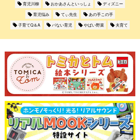
育児川柳
おかあさんといっしょ
ディズニー
育児悩み
てぃ先生
あの手この手
子育てQ＆A
パない育児
やばい野菜
夫育て