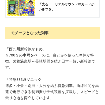
「光る！ リアルサウンドICカードか
いさつき」
モチーフとなった列車
「西九州新幹線かもめ」
Ｎ700Ｓの車両をベースに、白と赤を使った車体が特
徴。武雄温泉駅～長崎駅間を結ぶ日本一短い新幹線で
す。
「特急883系ソニック」
博多・小倉～別府・大分を結ぶ特急列車。曲線区間を高
速で走行できる制御振り子式装置を搭載し、スピードと
乗り心地を両立しています。