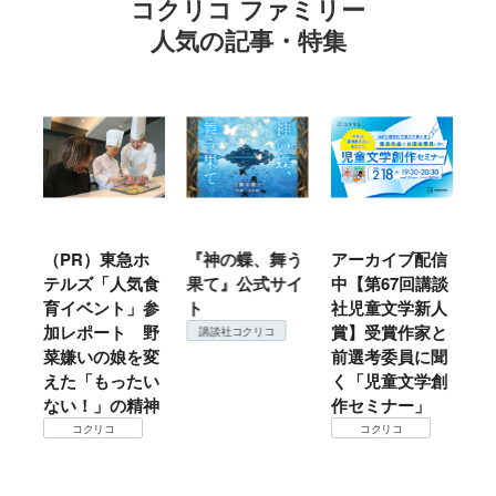
コクリコ ファミリー
人気の記事・特集
ホ
『神の蝶、舞う
アーカイブ配信
仙台の冬は東北
気食
果て』公式サイ
中【第67回講談
地方では温
」参
ト
社児童文学新人
暖？ 本当のと
 野
賞】受賞作家と
ころは仙台に来
講談社コクリコ
を変
前選考委員に聞
て検証すべし！
たい
く「児童文学創
コクリコ
精神
作セミナー」
コクリコ