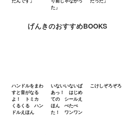
り前じゃなかっ
だった」
た」
M
た」
キ
げんきのおすすめBOOKS
まわ
いないいないば
こけしぞろぞろ
ＭＲ．ＭＥＮ
シ
る
あっ！ はじめ
ＬＩＴＴＬＥ
の
カ
ての シールえ
ＭＩＳＳ やさ
き
ハン
ほん ぺたぺ
しいって なあ
あ
た！ ワンワン
に Ｂｅ Ｋｉ
ｎｄ