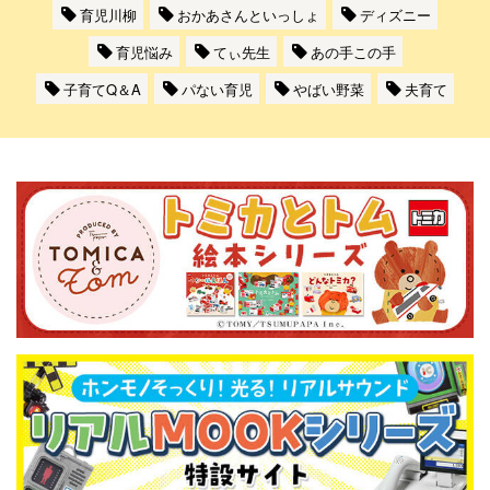
育児川柳
おかあさんといっしょ
ディズニー
育児悩み
てぃ先生
あの手この手
子育てQ＆A
パない育児
やばい野菜
夫育て