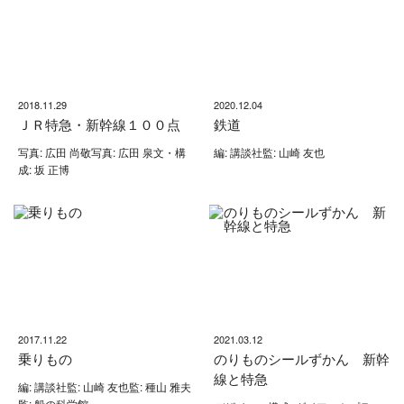
2018.11.29
2020.12.04
ＪＲ特急・新幹線１００点
鉄道
写真: 広田 尚敬写真: 広田 泉文・構
編: 講談社監: 山崎 友也
成: 坂 正博
2017.11.22
2021.03.12
乗りもの
のりものシールずかん 新幹
線と特急
編: 講談社監: 山崎 友也監: 種山 雅夫
監: 船の科学館