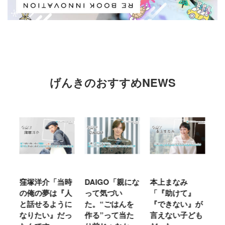
げんきのおすすめNEWS
時
DAIGO「親にな
本上まなみ
千原せいじ「子
ハ
人
って気づい
「『助けて』
育ては自分のイ
「
に
た。“ごはんを
『できない』が
ヤな面に直面す
お
っ
作る”って当た
言えない子ども
ることが多かっ
に