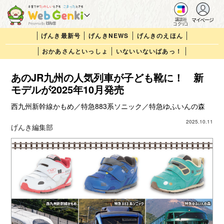
マイページ
講談社
コクリコ
げんき最新号
げんきNEWS
げんきのえほん
おかあさんといっしょ
いないいないばあっ！
あのJR九州の人気列車が子ども靴に！ 新
モデルが2025年10月発売
西九州新幹線かもめ／特急883系ソニック／特急ゆふいんの森
2025.10.11
げんき編集部