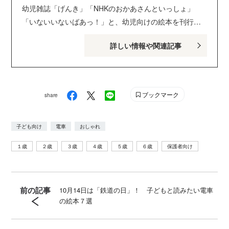
幼児雑誌「げんき」「NHKのおかあさんといっしょ」
「いないいないばあっ！」と、幼児向けの絵本を刊行し
ている講談社げんき編集部のサイトです。１・２・３歳
詳しい情報や関連記事
のお子さんがいるパパ・ママを中心に、おもしろくて役
に立つ子育てや絵本の情報が満載！ Instagram :
genki_magazine Twitter : @kodanshagenki LINE :
@genki
ブックマーク
share
子ども向け
電車
おしゃれ
１歳
２歳
３歳
４歳
５歳
６歳
保護者向け
前の記事
10月14日は「鉄道の日」！ 子どもと読みたい電車
の絵本７選