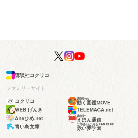
講談社コクリコ
ファミリーサイト
講談社の
コクリコ
動く図鑑MOVE
WEB げんき
TELEMAGA.net
講談社
Aneひめ.net
えほん通信
はやみねかおる FAN CLUB
青い鳥文庫
赤い夢学園