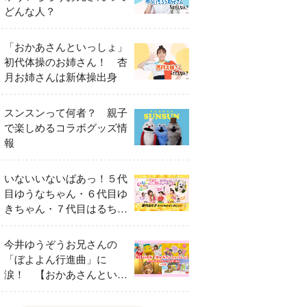
どんな人？
「おかあさんといっしょ」
初代体操のお姉さん！ 杏
月お姉さんは新体操出身
スンスンって何者？ 親子
で楽しめるコラボグッズ情
報
いないいないばあっ！５代
目ゆうなちゃん・６代目ゆ
きちゃん・７代目はるちゃ
ん スペシャルインタビュ
ー
今井ゆうぞうお兄さんの
「ぼよよん行進曲」に
涙！ 【おかあさんといっ
しょ65周年特別番組】