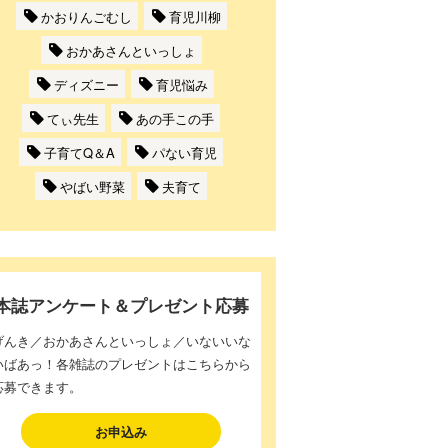
かおりんごむし
育児川柳
おかあさんといっしょ
ディズニー
育児悩み
てぃ先生
あの手この手
子育てQ＆A
パない育児
やばい野菜
夫育て
本誌アンケート＆プレゼント応募
げんき／おかあさんといっしょ／いないいな
いばあっ！各雑誌のプレゼントはこちらから
応募できます。
お申込み