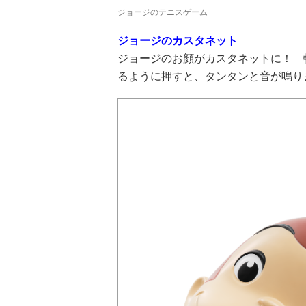
ジョージのテニスゲーム
ジョージのカスタネット
ジョージのお顔がカスタネットに！ 
るように押すと、タンタンと音が鳴り
ツ
武田双雲「我が
横山だいすけ
元体操のお兄さ
夢を
家は両親を含め
「僕は『歌が好
ん小林よしひさ
こも
みんなADHD。
きな子』だった
「小３で観たあ
料
とにかく“今を
けど『歌がうま
の人の映画が人