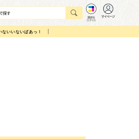
マイページ
講談社
コクリコ
いないいないばあっ！