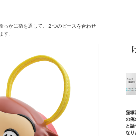
輪っかに指を通して、２つのピースを合わせ
ます。
TBSアナ井上貴
ひろゆき「『自
長谷川あかり
窪塚洋介
博「アナウンサ
分はこれが得意
「料理家になる
の俺の夢
ーになろうと思
だ』という“思
片鱗なんて一ミ
と話せる
ったことは一度
い込み”は重
リもなかった」
なりたい