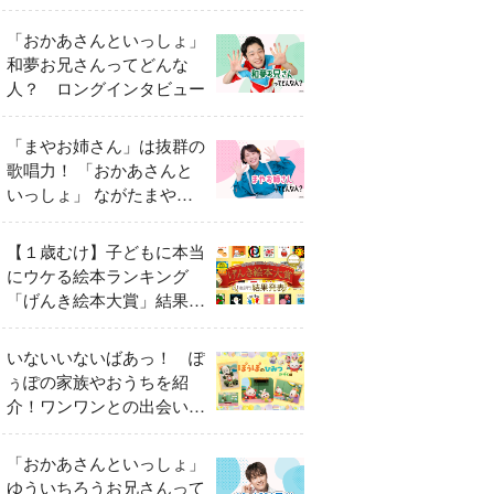
「おかあさんといっしょ」
和夢お兄さんってどんな
人？ ロングインタビュー
「まやお姉さん」は抜群の
歌唱力！ 「おかあさんと
いっしょ」 ながたまやさ
んってどんな人？
【１歳むけ】子どもに本当
にウケる絵本ランキング
「げんき絵本大賞」結果発
表
いないいないばあっ！ ぽ
ぅぽの家族やおうちを紹
介！ワンワンとの出会いの
瞬間も
「おかあさんといっしょ」
ゆういちろうお兄さんって