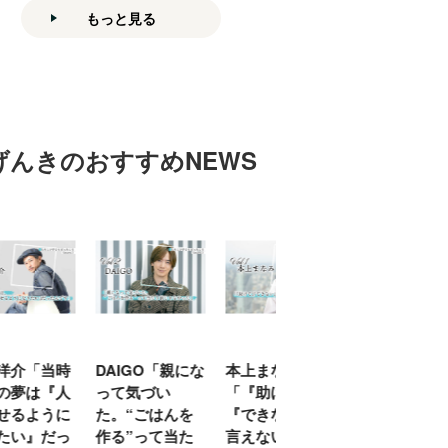
もっと見る
げんきのおすすめNEWS
「当時
DAIGO「親にな
本上まなみ
千原せいじ「子
は『人
って気づい
「『助けて』
育ては自分のイ
ように
た。“ごはんを
『できない』が
ヤな面に直面す
』だっ
作る”って当た
言えない子ども
ることが多かっ