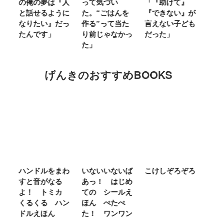
る
の俺の夢は『人
って気づい
「『助けて』
育
ミ
と話せるように
た。“ごはんを
『できない』が
ヤ
」
なりたい』だっ
作る”って当た
言えない子ども
る
たんです」
り前じゃなかっ
だった」
た
た」
げんきのおすすめBOOKS
ム
ハンドルをまわ
いないいないば
こけしぞろぞろ
Ｍ
せ
すと音がなる
あっ！ はじめ
Ｌ
ほ
よ！ トミカ
ての シールえ
Ｍ
くるくる ハン
ほん ぺたぺ
し
ドルえほん
た！ ワンワン
に