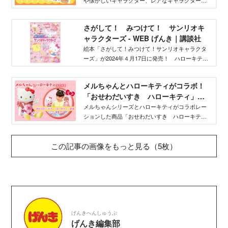
や懐かしいキャラクター、レアなキャラクターた
き｜講談社
ちを一同に集めた「サンリオキャラクターズ ぎ
ゅぎゅっと大集合シールブック」が2024年５月10
さがして！ みつけて！ サンリオキ
日発売。登場キャラクターは全部で100キャラ以
ャラクターズ - WEB げんき｜講談社
上！ その充実の中身を少しだけご紹介します。
絵本「さがして！みつけて！サンリオキャラクタ
ーズ」が2024年４月17日に発売！ ハローキテ
ィ、シナモロール、クロミなど人気のキャラクタ
ーをはじめ、タキシードサム、ポチャッコ、ゴロ
メルちゃんとハローキティがコラボ！
ピカドンなど親世代には懐かしいキャラクターが
「おせわだいすき ハローキティ」が
勢ぞろいです。子どもと一緒に楽しめる絵本の魅
登場！ - WEB げんき｜講談社
力や遊び方をご紹介します！
メルちゃんシリーズとハローキティがコラボレー
ションした商品「おせわだいすき ハローキテ
ィ」が2024年８月３日から登場。きせかえの服や
パーツ、ミルクびんでミルクをのませたり、いろ
この記事の画像をもっと見る（5枚）
いろな遊び方をご紹介します！
げんきへんしゅうぶ
げんき編集部