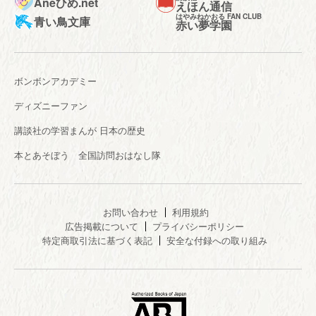
Aneひめ.net
えほん通信
はやみねかおる FAN CLUB
青い鳥文庫
赤い夢学園
ボンボンアカデミー
ディズニーファン
講談社の学習まんが 日本の歴史
本とあそぼう 全国訪問おはなし隊
お問い合わせ
利用規約
広告掲載について
プライバシーポリシー
特定商取引法に基づく表記
安全な付録への取り組み