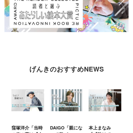
げんきのおすすめNEWS
窪塚洋介「当時
DAIGO「親にな
本上まなみ
千