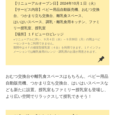
【リニューアルオープン日】2024年10月１日（火）
【サービス内容】ベビー用品自動販売機、おむつ交換
台、つかまり立ち交換台、離乳食スペース、
はいはいスペース、調乳・離乳食用キッチン、ファミ
リー授乳室、授乳室
【場所】１Ｆピューロビレッジ
※リニューアルに伴い、９月４日（水）～９月30日（月）の間はベビ
ーセンターをご利用できません。
期間中は４Ｆの個室型授乳室（４台）を利用できます。１Ｆインフォ
メーションでは離乳食用のレンジ・調乳用のお湯が用意されます。
おむつ交換台や離乳食スペースはもちろん、ベビー用品
自動販売機、つかまり立ち交換台、はいはいスペースな
ども新たに設置。授乳室もファミリー授乳室も登場し、
より広い空間でリラックスして授乳できそう！