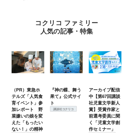
コクリコ ファミリー
人気の記事・特集
ル
（PR）東急ホ
『神の蝶、舞う
アーカイブ配信
仙
テルズ「人気食
果て』公式サイ
中【第67回講談
地
育イベント」参
ト
社児童文学新人
暖
加レポート 野
賞】受賞作家と
こ
講談社コクリコ
菜嫌いの娘を変
前選考委員に聞
て
えた「もったい
く「児童文学創
ない！」の精神
作セミナー」