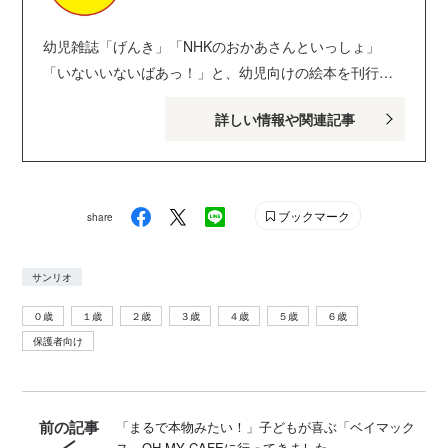
幼児雑誌「げんき」「NHKのおかあさんといっしょ」
「いないいないばあっ！」と、幼児向けの絵本を刊行し
ている講談社げんき編集部のサイトです。１・２・３歳
詳しい情報や関連記事
のお子さんがいるパパ・ママを中心に、おもしろくて役
に立つ子育てや絵本の情報が満載！ Instagram :
genki_magazine Twitter : @kodanshagenki LINE :
@genki
ブックマーク
share
サンリオ
０歳
１歳
２歳
３歳
４歳
５歳
６歳
保護者向け
前の記事
「まるで本物みたい！」子どもが喜ぶ「ベイマック
ス」OH MY CAFEに行ってきました