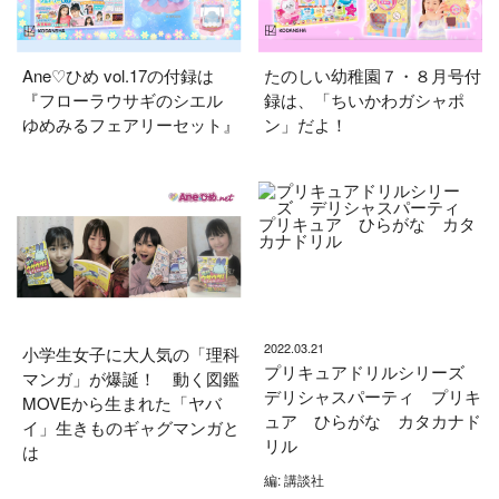
Ane♡ひめ vol.17の付録は
たのしい幼稚園７・８月号付
『フローラウサギのシエル
録は、「ちいかわガシャポ
ゆめみるフェアリーセット』
ン」だよ！
2022.03.21
小学生女子に大人気の「理科
プリキュアドリルシリーズ
マンガ」が爆誕！ 動く図鑑
デリシャスパーティ プリキ
MOVEから生まれた「ヤバ
ュア ひらがな カタカナド
イ」生きものギャグマンガと
リル
は
編: 講談社