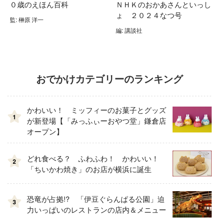
０歳のえほん百科
ＮＨＫのおかあさんといっし
ょ ２０２４なつ号
監: 榊原 洋一
編: 講談社
おでかけカテゴリーのランキング
かわいい！ ミッフィーのお菓子とグッズ
1
が新登場【「みっふぃーおやつ堂」鎌倉店
オープン】
どれ食べる？ ふわふわ！ かわいい！
2
「ちいかわ焼き」のお店が横浜に誕生
恐竜が占拠!? 「伊豆ぐらんぱる公園」迫
3
力いっぱいのレストランの店内＆メニュー