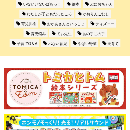
いないいないばあっ！
絵本
ぷにおちゃん
わたしが子どもだったころ
かおりんごむし
育児川柳
おかあさんといっしょ
ディズニー
育児悩み
てぃ先生
あの手この手
子育てQ＆A
パない育児
やばい野菜
夫育て