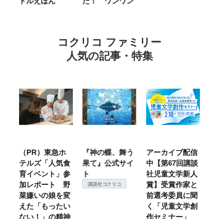
ドルえほん
た！ ワンワン
に
コクリコ ファミリー
人気の記事・特集
ル
（PR）東急ホ
『神の蝶、舞う
アーカイブ配信
仙
テルズ「人気食
果て』公式サイ
中【第67回講談
地
育イベント」参
ト
社児童文学新人
暖
加レポート 野
賞】受賞作家と
こ
講談社コクリコ
菜嫌いの娘を変
前選考委員に聞
て
えた「もったい
く「児童文学創
ない！」の精神
作セミナー」