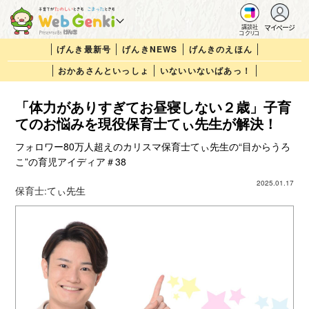
マイページ
講談社
コクリコ
げんき最新号
げんきNEWS
げんきのえほん
おかあさんといっしょ
いないいないばあっ！
「体力がありすぎてお昼寝しない２歳」子育
てのお悩みを現役保育士てぃ先生が解決！
フォロワー80万人超えのカリスマ保育士てぃ先生の“目からうろ
こ”の育児アイディア＃38
2025.01.17
保育士:
てぃ先生