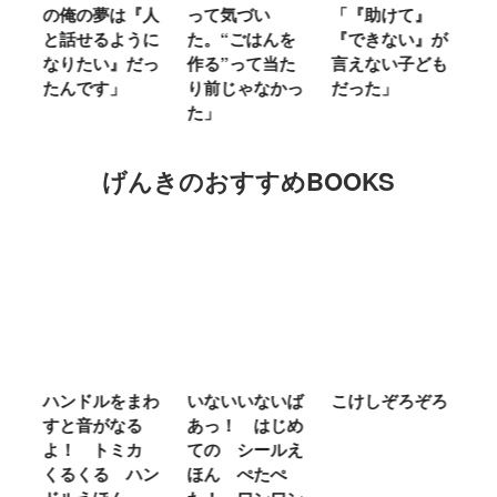
る
の俺の夢は『人
って気づい
「『助けて』
育
ミ
と話せるように
た。“ごはんを
『できない』が
ヤ
」
なりたい』だっ
作る”って当た
言えない子ども
る
たんです」
り前じゃなかっ
だった」
た
た」
げんきのおすすめBOOKS
ム
ハンドルをまわ
いないいないば
こけしぞろぞろ
Ｍ
せ
すと音がなる
あっ！ はじめ
Ｌ
ほ
よ！ トミカ
ての シールえ
Ｍ
くるくる ハン
ほん ぺたぺ
し