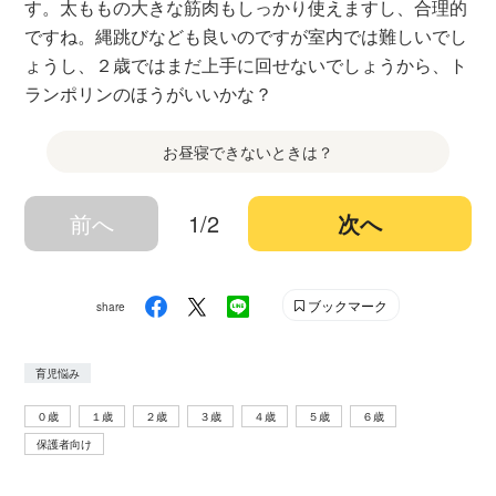
す。太ももの大きな筋肉もしっかり使えますし、合理的
ですね。縄跳びなども良いのですが室内では難しいでし
ょうし、２歳ではまだ上手に回せないでしょうから、ト
ランポリンのほうがいいかな？
お昼寝できないときは？
前へ
1/2
次へ
ブックマーク
share
育児悩み
０歳
１歳
２歳
３歳
４歳
５歳
６歳
保護者向け