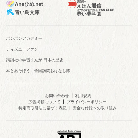
講談社
Aneひめ.net
えほん通信
はやみねかおる FAN CLUB
青い鳥文庫
赤い夢学園
ボンボンアカデミー
ディズニーファン
講談社の学習まんが 日本の歴史
本とあそぼう 全国訪問おはなし隊
お問い合わせ
利用規約
広告掲載について
プライバシーポリシー
特定商取引法に基づく表記
安全な付録への取り組み