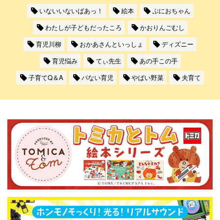
いないいないばあっ！
絵本
ぷにおちゃん
わたしが子どもだったころ
かおりんごむし
育児川柳
おかあさんといっしょ
ディズニー
育児悩み
てぃ先生
あの手この手
子育てQ＆A
パない育児
やばい野菜
夫育て