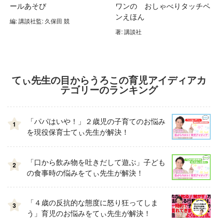
ールあそび
ワンの おしゃべりタッチペ
ンえほん
編: 講談社監: 久保田 競
著: 講談社
てぃ先生の目からうろこの育児アイディアカ
テゴリーのランキング
「パパはいや！」２歳児の子育てのお悩み
1
を現役保育士てぃ先生が解決！
「口から飲み物を吐きだして遊ぶ」子ども
2
の食事時の悩みをてぃ先生が解決！
「４歳の反抗的な態度に怒り狂ってしま
3
う」育児のお悩みをてぃ先生が解決！