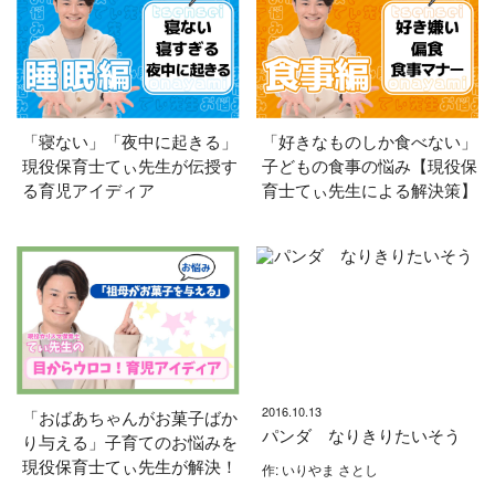
「寝ない」「夜中に起きる」
「好きなものしか食べない」
現役保育士てぃ先生が伝授す
子どもの食事の悩み【現役保
る育児アイディア
育士てぃ先生による解決策】
2016.10.13
「おばあちゃんがお菓子ばか
パンダ なりきりたいそう
り与える」子育てのお悩みを
現役保育士てぃ先生が解決！
作: いりやま さとし