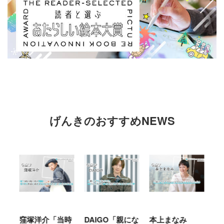
げんきのおすすめNEWS
窪塚洋介「当時
DAIGO「親にな
本上まなみ
千