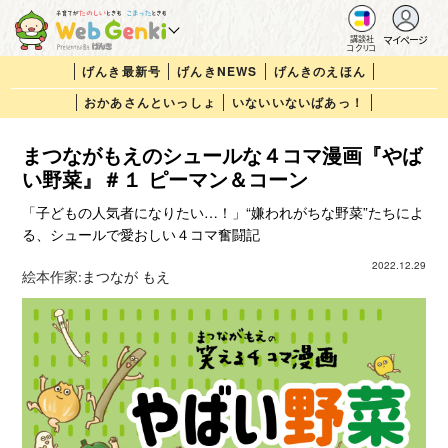
マイページ
講談社
コクリコ
げんき最新号
げんきNEWS
げんきのえほん
おかあさんといっしょ
いないいないばあっ！
まつながもえのシュールな４コマ漫画『やば
い野菜』＃１ ピーマン＆コーン
「子どもの人気者になりたい…！」“嫌われがちな野菜”たちによ
る、シュールで愛おしい４コマ奮闘記
2022.12.29
絵本作家:
まつなが もえ