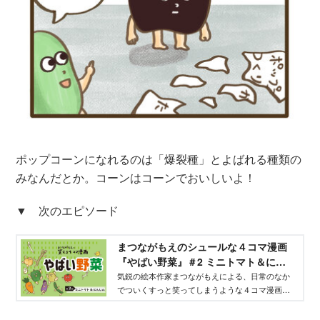
ポップコーンになれるのは「爆裂種」とよばれる種類の
みなんだとか。コーンはコーンでおいしいよ！
▼ 次のエピソード
まつながもえのシュールな４コマ漫画
『やばい野菜』＃2 ミニトマト＆にん
じん - げんき
気鋭の絵本作家まつながもえによる、日常のなか
でついくすっと笑ってしまうような４コマ漫画連
載です。子どもたちに食べてもらいたい……と願
いながらも嫌われがちな野菜たち。実は影でこん