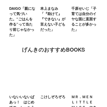
時
DAIGO「親にな
本上まなみ
千原せいじ「子
ハ
人
って気づい
「『助けて』
育ては自分のイ
「
に
た。“ごはんを
『できない』が
ヤな面に直面す
お
っ
作る”って当た
言えない子ども
ることが多かっ
に
り前じゃなかっ
だった」
た」
M
た」
キ
げんきのおすすめBOOKS
わ
いないいないば
こけしぞろぞろ
ＭＲ．ＭＥＮ
シ
あっ！ はじめ
ＬＩＴＴＬＥ
の