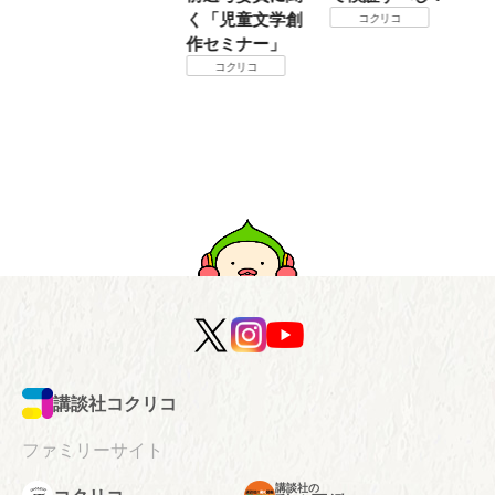
い
く「児童文学創
定
コクリコ
神
作セミナー」
コクリコ
講談社コクリコ
ファミリーサイト
講談社の