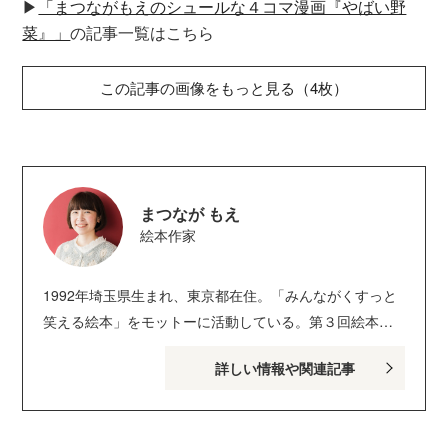
▶︎
「まつながもえのシュールな４コマ漫画『やばい野
なことをしていたなんて!? シュールでやばくて
菜』」
​の記事一覧はこちら
愛おしい、野菜たちの笑える４コマ奮闘記。
この記事の画像をもっと見る（4枚）
まつなが もえ
絵本作家
1992年埼玉県生まれ、東京都在住。「みんながくすっと
笑える絵本」をモットーに活動している。第３回絵本塾
カレッジ創作絵本コンクールにて『はにわくん』が大賞
詳しい情報や関連記事
を受賞し、出版（絵本塾出版）。第10回MOE創作絵本グ
ランプリにてグランプリ受賞、『からっぽのにくまん』
を出版（白泉社）するなど、精力的に活動を続ける。そ