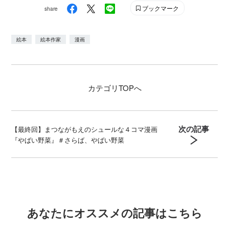
の他『てんぷら ぱちぱち』（講談社）、『かっぱまきく
ブックマーク
share
ださい‼』（小学館）、『ふしぎな みけねこびん』（文／
きむらゆういち、世界文化社）、『スナックこども』
絵本
絵本作家
漫画
（作／令丈ヒロ子、理論社）など著書多数。
カテゴリ
TOPへ
次の記事
【最終回】まつながもえのシュールな４コマ漫画
『やばい野菜』＃さらば、やばい野菜
あなたにオススメの記事はこちら