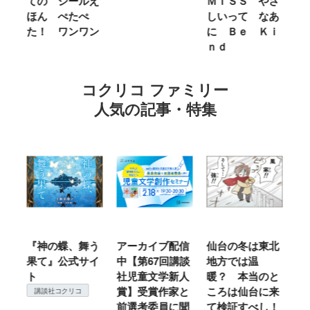
カ
ての シールえ
ＭＩＳＳ やさ
き
ン
ほん ぺたぺ
しいって なあ
あ
た！ ワンワン
に Ｂｅ Ｋｉ
ｎｄ
コクリコ ファミリー
人気の記事・特集
ホ
『神の蝶、舞う
アーカイブ配信
仙台の冬は東北
『
食
果て』公式サイ
中【第67回講談
地方では温
（
参
ト
社児童文学新人
暖？ 本当のと
こ
野
賞】受賞作家と
ころは仙台に来
＃
講談社コクリコ
変
前選考委員に聞
て検証すべし！
月