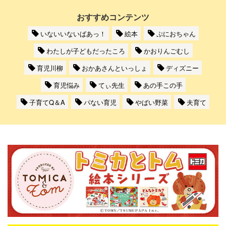
おすすめコンテンツ
いないいないばあっ！
絵本
ぷにおちゃん
わたしが子どもだったころ
かおりんごむし
育児川柳
おかあさんといっしょ
ディズニー
育児悩み
てぃ先生
あの手この手
子育てQ＆A
パない育児
やばい野菜
夫育て