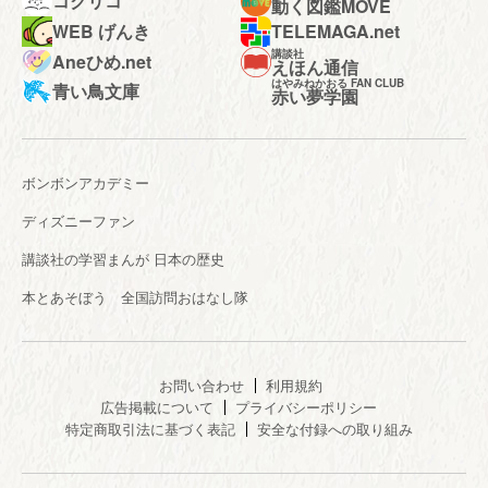
コクリコ
動く図鑑MOVE
WEB げんき
TELEMAGA.net
講談社
Aneひめ.net
えほん通信
はやみねかおる FAN CLUB
青い鳥文庫
赤い夢学園
ボンボンアカデミー
ディズニーファン
講談社の学習まんが 日本の歴史
本とあそぼう 全国訪問おはなし隊
お問い合わせ
利用規約
広告掲載について
プライバシーポリシー
特定商取引法に基づく表記
安全な付録への取り組み