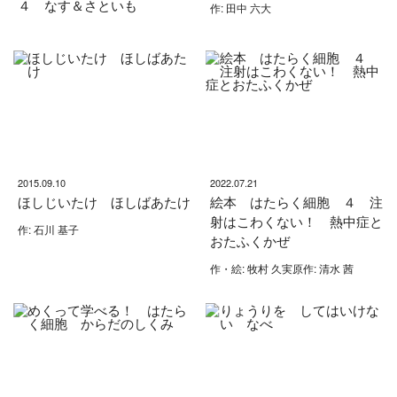
４ なす＆さといも
作: 田中 六大
2015.09.10
2022.07.21
ほしじいたけ ほしばあたけ
絵本 はたらく細胞 ４ 注
射はこわくない！ 熱中症と
作: 石川 基子
おたふくかぜ
作・絵: 牧村 久実原作: 清水 茜